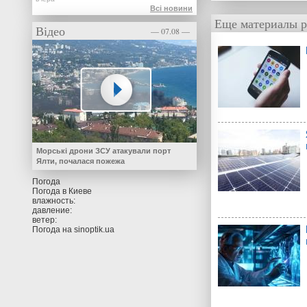
Всі новини
Еще материалы р
Відео
— 07.08 —
Морські дрони ЗСУ атакували порт
Ялти, почалася пожежа
Погода
Погода в
Киеве
влажность:
давление:
ветер:
Погода на
sinoptik.ua