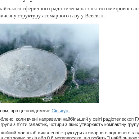
тайського сферичного радіотелескопа з п'ятисотметровою 
личезну структуру атомарного газу у Всесвіті.
орм, про це повідомляє
Сіньхуа.
облено, коли вчені направили найбільший у світі радіотелескоп 
групи з п'яти галактик, чотири з яких утворюють компактну групу
лінійний масштаб виявленої структури атомарного водневого газ
 світлових років або 0,6 мегапарсека, що робить її найбільшою 