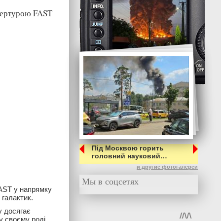
апертурою FAST
Під Москвою горить
головний науковий…
и другие фотогалереи
Мы в соцсетях
FAST у напрямку
 галактик.
у досягає
у своєму роді