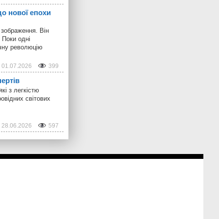
 до нової епохи
 зображення. Він
 Поки одні
ічну революцію
01.07.2026
399
ертів
кі з легкістю
ровідних світових
28.06.2026
597