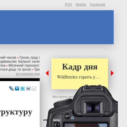
RSS
Mobile
Facebook
ений часом
•
Грози, град і
дівництво бальної зали
Кадр дня
тіна
•
Місячний гороскоп:
ються дощі та грози
•
Три
всі новини дня
Wildberries горить у…
Все фото дня
труктуру