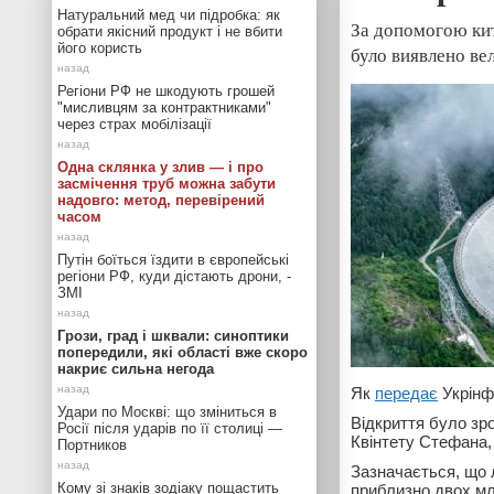
Натуральний мед чи підробка: як
За допомогою ки
обрати якісний продукт і не вбити
його користь
було виявлено ве
Регіони РФ не шкодують грошей
"мисливцям за контрактниками"
через страх мобілізації
Одна склянка у злив — і про
засмічення труб можна забути
надовго: метод, перевірений
часом
Путін боїться їздити в європейські
регіони РФ, куди дістають дрони, -
ЗМІ
Грози, град і шквали: синоптики
попередили, які області вже скоро
накриє сильна негода
Як
передає
Укрінф
Удари по Москві: що зміниться в
Відкриття було зр
Росії після ударів по її столиці —
Квінтету Стефана, 
Портников
Зазначається, що 
Кому зі знаків зодіаку пощастить
приблизно двох млн