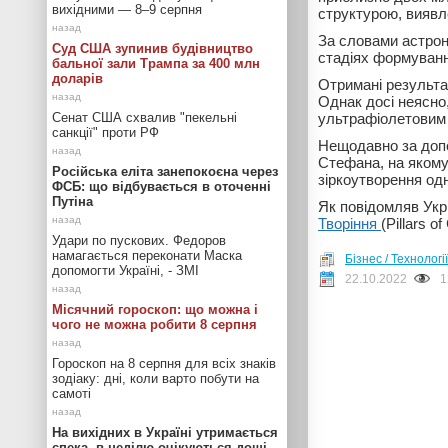
вихідними — 8–9 серпня
структурою, виявл
За словами астрон
Суд США зупинив будівництво
стадіях формуванн
бальної зали Трампа за 400 млн
доларів
Отримані результат
Однак досі неясно
Сенат США схвалив "пекельні
ультрафіолетовим 
санкції" проти РФ
Нещодавно за допо
Стефана, на якому
Російська еліта занепокоєна через
зіркоутворення одн
ФСБ: що відбувається в оточенні
Путіна
Як повідомляв Ук
Творіння
(Pillars o
Удари по пускових. Федоров
намагається переконати Маска
Бізнес / Технології
допомогти Україні, - ЗМІ
22.10.2022
1
Місячний гороскоп: що можна і
чого не можна робити 8 серпня
Гороскоп на 8 серпня для всіх знаків
зодіаку: дні, коли варто побути на
самоті
На вихідних в Україні утримається
спека, в неділю очікуються дощі