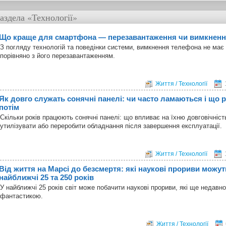
аздела
«Технології»
Що краще для смартфона — перезавантаження чи вимкнен
З погляду технологій та поведінки системи, вимкнення телефона не має
порівняно з його перезавантаженням.
Життя / Технології
Як довго служать сонячні панелі: чи часто ламаються і що 
потім
Скільки років працюють сонячні панелі: що впливає на їхню довговічніст
утилізувати або переробити обладнання після завершення експлуатації.
Життя / Технології
Від життя на Марсі до безсмертя: які наукові прориви можут
найближчі 25 та 250 років
У найближчі 25 років світ може побачити наукові прориви, які ще недавн
фантастикою.
Життя / Технології