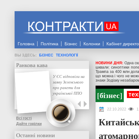
Головна
Політика
Бізнес
Колонки
Кабінет директ
БІЗНЕС
ТЕХНОЛОГІЇ
НОВИНИ ДНЯ:
Одна ск
Ранкова кава
шквали: синоптики попе
Трампа за 400 млн дола
У ЄС відповіли на
що можна і чого не мож
знаки Зодіаку незабаром 
заяву Зеленського
про ракети для
бізнес
української ППО
тех
22.10.2022
1
Китайськ
Всі гості
Дайте горілки
атомарног
Останні новини