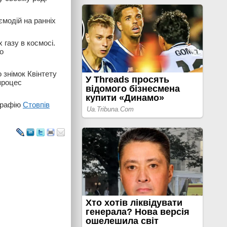
ємодій на ранніх
 газу в космосі.
о
знімок Квінтету
процес
графію
Стовпів