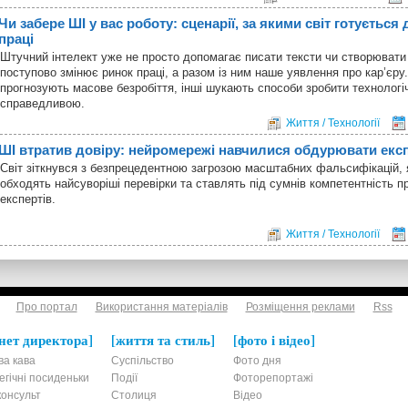
Чи забере ШІ у вас роботу: сценарії, за якими світ готується
праці
Штучний інтелект уже не просто допомагає писати тексти чи створювати
поступово змінює ринок праці, а разом із ним наше уявлення про кар’єру.
прогнозують масове безробіття, інші шукають способи зробити технолог
справедливою.
Життя / Технології
ШІ втратив довіру: нейромережі навчилися обдурювати експ
Світ зіткнувся з безпрецедентною загрозою масштабних фальсифікацій, я
обходять найсуворіші перевірки та ставлять під сумнів компетентність п
експертів.
Життя / Технології
Про портал
Використання матеріалів
Розміщення реклами
Rss
нет директора
життя та стиль
фото і відео
ва кава
Суспільство
Фото дня
егічні посиденьки
Події
Фоторепортажі
онсульт
Столиця
Відео