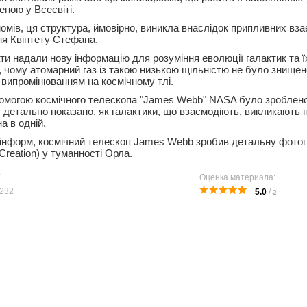
еною у Всесвіті.
омів, ця структура, ймовірно, виникла внаслідок припливних вза
я Квінтету Стефана.
и надали нову інформацію для розуміння еволюції галактик та їх
, чому атомарний газ із такою низькою щільністю не було знищен
випромінюванням на космічному тлі.
могою космічного телескопа "James Webb" NASA було зроблено 
 детально показано, як галактики, що взаємодіють, викликають 
а в одній.
рінформ, космічний телескоп James Webb зробив детальну фото
f Creation) у туманності Орла.
Оценка материала:
232
5.0
/
2