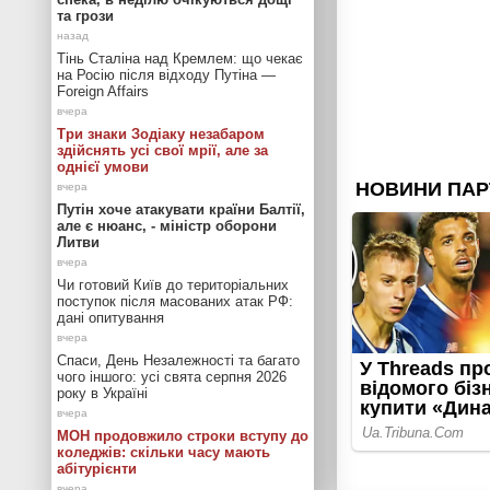
та грози
Тінь Сталіна над Кремлем: що чекає
на Росію після відходу Путіна —
Foreign Affairs
Три знаки Зодіаку незабаром
здійснять усі свої мрії, але за
однієї умови
Путін хоче атакувати країни Балтії,
але є нюанс, - міністр оборони
Литви
Чи готовий Київ до територіальних
поступок після масованих атак РФ:
дані опитування
Спаси, День Незалежності та багато
чого іншого: усі свята серпня 2026
року в Україні
МОН продовжило строки вступу до
коледжів: скільки часу мають
абітурієнти