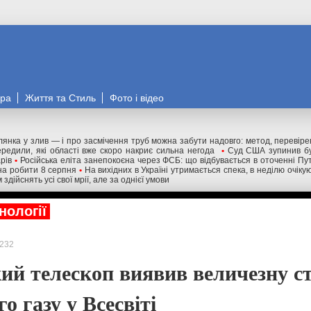
ора
Життя та Стиль
Фото і відео
лянка у злив — і про засмічення труб можна забути надовго: метод, перевір
редили, які області вже скоро накриє сильна негода
•
Суд США зупинив бу
рів
•
Російська еліта занепокоєна через ФСБ: що відбувається в оточенні Пу
на робити 8 серпня
•
На вихідних в Україні утримається спека, в неділю очіку
здійснять усі свої мрії, але за однієї умови
нології
232
ий телескоп виявив величезну с
о газу у Всесвіті