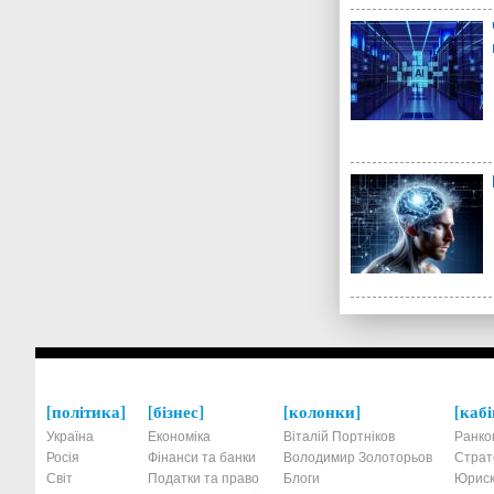
політика
бізнес
колонки
кабі
Україна
Економіка
Віталій Портніков
Ранко
Росія
Фінанси та банки
Володимир Золоторьов
Страт
Світ
Податки та право
Блоги
Юриск