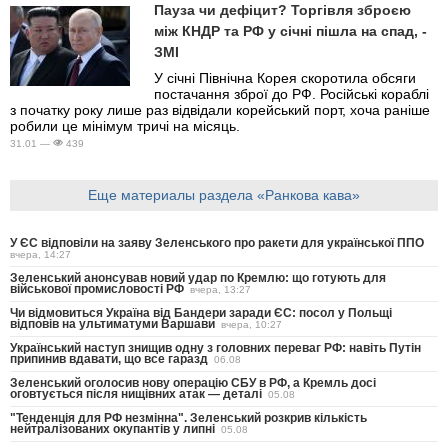
Пауза чи дефіцит? Торгівля зброєю
між КНДР та РФ у січні пішла на спад, -
ЗМІ
У січні Північна Корея скоротила обсяги
постачання зброї до РФ. Російські кораблі
з початку року лише раз відвідали корейський порт, хоча раніше
робили це мінімум тричі на місяць.
31.01 —
439
Еще материалы раздела «Ранкова кава»
У ЄС відповіли на заяву Зеленського про ракети для української ППО
вчера, 14:27
Зеленський анонсував новий удар по Кремлю: що готують для
військової промисловості РФ
вчера, 13:27
Чи відмовиться Україна від Бандери заради ЄС: посол у Польщі
відповів на ультиматуми Варшави
вчера, 10:27
Український наступ знищив одну з головних переваг РФ: навіть Путін
припинив вдавати, що все гаразд
06.08
Зеленський оголосив нову операцію СБУ в РФ, а Кремль досі
оговтується після нищівних атак — деталі
05.08
"Тенденція для РФ незмінна". Зеленський розкрив кількість
нейтралізованих окупантів у липні
05.08