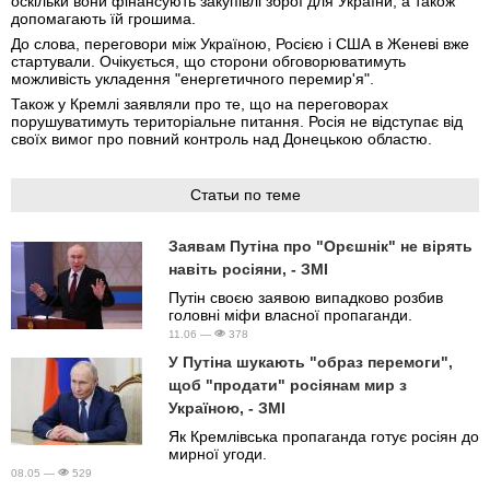
оскільки вони фінансують закупівлі зброї для України, а також
допомагають їй грошима.
До слова, переговори між Україною, Росією і США в Женеві вже
стартували. Очікується, що сторони обговорюватимуть
можливість укладення "енергетичного перемир'я".
Також у Кремлі заявляли про те, що на переговорах
порушуватимуть територіальне питання. Росія не відступає від
своїх вимог про повний контроль над Донецькою областю.
Статьи по теме
Заявам Путіна про "Орєшнік" не вірять
навіть росіяни, - ЗМІ
Путін своєю заявою випадково розбив
головні міфи власної пропаганди.
11.06 —
378
У Путіна шукають "образ перемоги",
щоб "продати" росіянам мир з
Україною, - ЗМІ
Як Кремлівська пропаганда готує росіян до
мирної угоди.
08.05 —
529