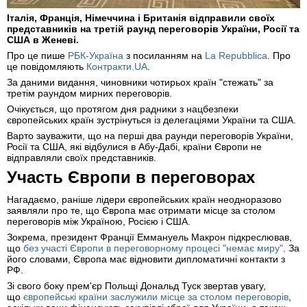
Італія, Франція, Німеччина і Британія відправили своїх
представників на третій раунд переговорів України, Росії та
США в Женеві.
Про це пише
РБК-Україна
з посиланням на
La Repubblica
. Про
це повідомляють
Контракти.UA
.
За даними видання, чиновники чотирьох країн "стежать" за
третім раундом мирних переговорів.
Очікується, що протягом дня радники з нацбезпеки
європейських країн зустрінуться із делегаціями України та США.
Варто зауважити, що на перші два раунди переговорів України,
Росії та США, які відбулися в Абу-Дабі, країни Європи не
відправляли своїх представників.
Участь Європи в переговорах
Нагадаємо, раніше лідери європейських країн неодноразово
заявляли про те, що Європа має отримати місце за столом
переговорів між Україною, Росією і США.
Зокрема, президент Франції Еммануель Макрон підкреслював,
що
без участі Європи в переговорному процесі "немає миру"
. За
його словами, Європа має відновити дипломатичні контакти з
РФ.
Зі свого боку прем'єр Польщі Дональд Туск звертав увагу,
що
європейські країни заслужили місце за столом переговорів
,