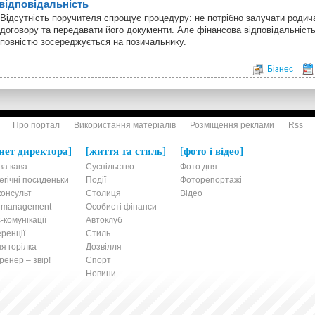
відповідальність
Відсутність поручителя спрощує процедуру: не потрібно залучати родич
договору та передавати його документи. Але фінансова відповідальніст
повністю зосереджується на позичальнику.
Бізнес
Про портал
Використання матеріалів
Розміщення реклами
Rss
нет директора
життя та стиль
фото і відео
ва кава
Суспільство
Фото дня
егічні посиденьки
Події
Фоторепортажі
онсульт
Столиця
Відео
t-management
Особисті фінанси
-комунікації
Автоклуб
ренції
Стиль
я горілка
Дозвілля
енер – звір!
Спорт
Новини