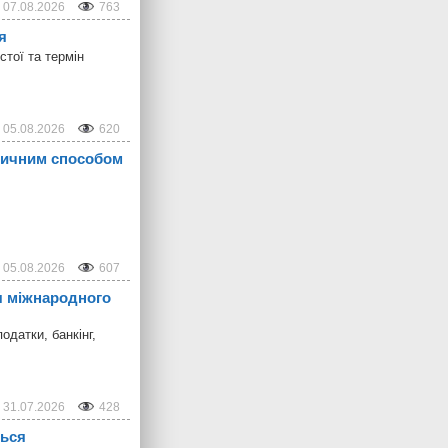
07.08.2026
763
я
стої та термін
05.08.2026
620
звичним способом
05.08.2026
607
я міжнародного
одатки, банкінг,
31.07.2026
428
ться