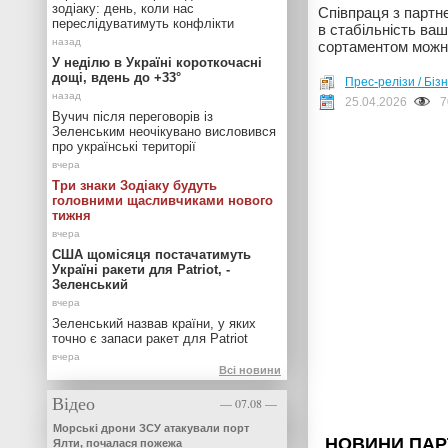
зодіаку: день, коли нас
Співпраця з партне
переслідуватимуть конфлікти
в стабільність ва
сортаментом можна
У неділю в Україні короткочасні
дощі, вдень до +33°
Прес-релізи / Біз
25.04.2026
7
Вучич після переговорів із
Зеленським неочікувано висловився
про українські території
Три знаки Зодіаку будуть
головними щасливчиками нового
тижня
США щомісяця постачатимуть
Україні ракети для Patriot, -
Зеленський
Зеленський назвав країни, у яких
точно є запаси ракет для Patriot
Всі новини
Відео
— 07.08 —
Морські дрони ЗСУ атакували порт
Ялти, почалася пожежа