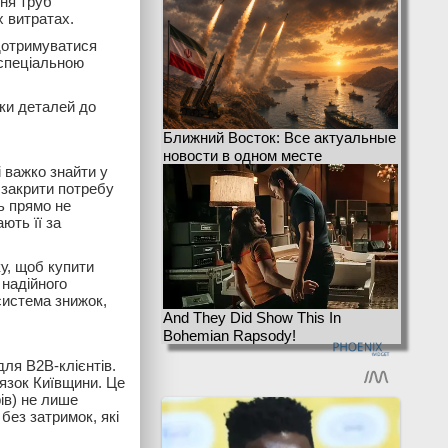
ння труб
 витратах.
дотримуватися
 спеціальною
ки деталей до
Ближний Восток: Все актуальные
новости в одном месте
 важко знайти у
 закрити потребу
ть прямо не
ють її за
у, щоб купити
 надійного
 система знижок,
And They Did Show This In
Bohemian Rapsody!
для B2B-клієнтів.
язок Київщини. Це
ів) не лише
 без затримок, які