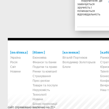
політика
бізнес
колонки
кабі
Україна
Економіка
Віталій Портніков
Ранко
Росія
Фінанси та банки
Володимир Золоторьов
Страт
Світ
Податки та право
Блоги
Юриск
Новини
Ринки та компанії
Talen
Страхування
Бізнес
Прес-релізи
Конфе
Товари та послуги
Вечірн
Нерухомість
Наш тр
Технології
Новини
Бізнес пропозиції
сайт спрямовано виключно на 21+