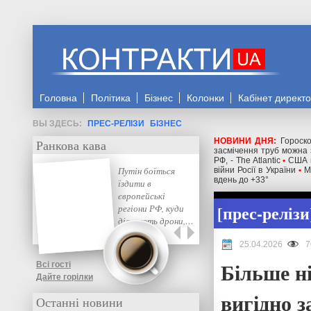
Головна
Політика
Бізнес
Колонки
Кабінет директ
ПРЕС-РЕЛІЗИ
БІЗНЕС
НОВИНИ ДНЯ:
Гороск
Ранкова кава
засмічення труб можна 
РФ, - The Atlantic
•
США м
Путін боїться
війни Росії в України
•
М
вдень до +33°
їздити в
європейські
прес-релізи
регіони РФ, куди
дістають дрони,…
25.04.2026
7
Більше н
Всі гості
Дайте горілки
вигідно 
Останні новини