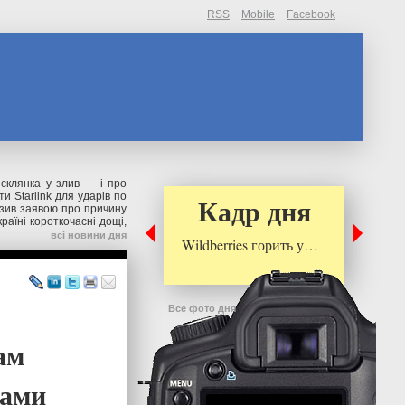
RSS
Mobile
Facebook
склянка у злив — і про
и Starlink для ударів по
Кадр дня
зив заявою про причину
раїні короткочасні дощі,
всі новини дня
Wildberries горить у…
Все фото дня
ам
гами