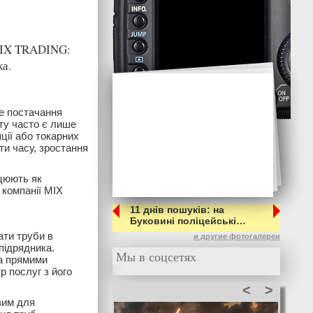
 MIX TRADING:
ка.
е постачання
ту часто є лише
ції або токарних
ти часу, зростання
ацюють як
 компанії MIX
11 днів пошуків: на
Буковині поліцейські…
ати труби в
и другие фотогалереи
 підрядника.
Мы в соцсетях
за прямими
р послуг з його
<
>
вим для