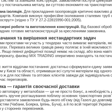
 систем та зовнішніх конструкцій. Замовляючи послуги цинкува
 у постачальника металу, ви суттєво економите на транспортних
ана ізоляція.
Для прокладання газопроводів критично важливо 
дартів. Компанія виконує професійне ізолювання сталевих труб
спрут» (згідно з ТУ У 27.2-22815990-001:2005).
езерні роботи та виготовлення конструкцій.
Від базової оброб
адних готових металоконструкцій за кресленнями замовника.
тачання та вирішення нестандартних задач
и проєктами чи участь у тендерах часто вимагає матеріалів, які
гах. Перевага великих гравців ринку полягає в їхній можливості
. Якщо певної дефіцитної позиції немає на складі, або вона наві
прокату, фахівці MIX TRADING оперативно знаходять та постача
 життя відділам постачання: достатньо сформувати єдину заявк
 у Києві та області, отримавши всі супутні матеріали від одного
го ж для постійних та оптових клієнтів завжди діє індивідуальна
час переговорів.
ика — гарантія своєчасної доставки
о автопарку у металобази — це не просто бонус, а необхідність 
ають зручне розташування поблизу основних транспортних розв'
оставляти замовлення будь-якого об'єму (від Газелі до довгомір
тям (Чабани, Боярка, Ірпінь, Буча), а й по всій території України
у сторонніх перевізників.