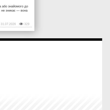
а або знайомого до
ь не зникає — вона
31.07.2026
329