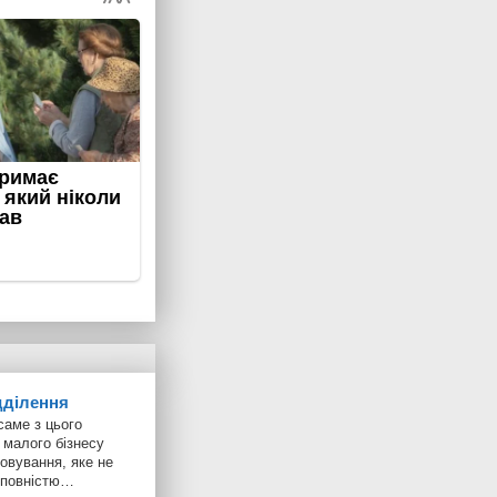
дділення
саме з цього
 малого бізнесу
овування, яке не
у повністю…