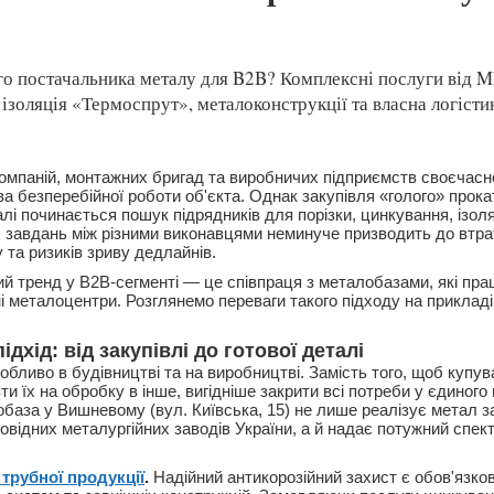
го постачальника металу для B2B? Комплексні послуги від
ізоляція «Термоспрут», металоконструкції та власна логісти
омпаній, монтажних бригад та виробничих підприємств своєчасн
а безперебійної роботи об'єкта. Однак закупівля «голого» прока
і починається пошук підрядників для порізки, цинкування, ізоля
их завдань між різними виконавцями неминуче призводить до втра
у та ризиків зриву дедлайнів.
й тренд у B2B-сегменті — це співпраця з металобазами, які пр
і металоцентри. Розглянемо переваги такого підходу на прикладі
дхід: від закупівлі до готової деталі
обливо в будівництві та на виробництві. Замість того, щоб купув
зти їх на обробку в інше, вигідніше закрити всі потреби у єдиного
база у Вишневому (вул. Київська, 15) не лише реалізує метал 
овідних металургійних заводів України, а й надає потужний спект
трубної продукції
.
Надійний антикорозійний захист є обов'язко