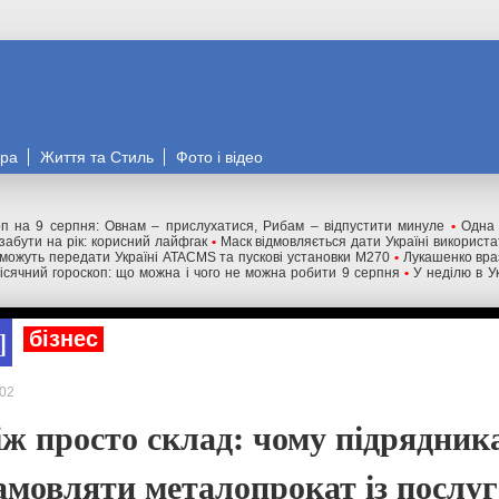
ора
Життя та Стиль
Фото і відео
оп на 9 серпня: Овнам – прислухатися, Рибам – відпустити минуле
•
Одна 
забути на рік: корисний лайфгак
•
Маск відмовляється дати Україні використат
ожуть передати Україні ATACMS та пускові установки M270
•
Лукашенко вра
ісячний гороскоп: що можна і чого не можна робити 9 серпня
•
У неділю в Ук
бізнес
02
іж просто склад: чому підрядник
замовляти металопрокат із послу