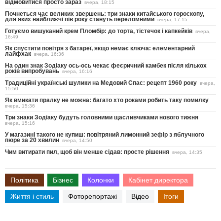
відмовитися просто зараз
вчера, 18:15
Почнеться час великих звершень: три знаки китайського гороскопу,
для яких найближчі пів року стануть переломними
вчера, 17:15
Готуємо вишуканий крем Пломбір: до торта, тістечок і капкейків
вчера,
16:49
Як спустити повітря з батареї, якщо немає ключа: елементарний
лайфхак
вчера, 16:36
На один знак Зодіаку ось-ось чекає феєричний камбек після кількох
років випробувань
вчера, 16:16
Традиційні українські шулики на Медовий Спас: рецепт 1960 року
вчера,
15:50
Як вмикати пралку не можна: багато хто роками робить таку помилку
вчера, 15:36
Три знаки Зодіаку будуть головними щасливчиками нового тижня
вчера, 15:16
У магазині такого не купиш: повітряний лимонний зефір з яблучного
пюре за 20 хвилин
вчера, 14:50
Чим витирати пил, щоб він менше сідав: просте рішення
вчера, 14:35
Політика
Бізнес
Колонки
Кабінет директора
Життя і стиль
Фоторепортажі
Відео
Ітоги