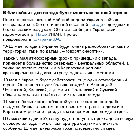
В ближайшие дни погода будет меняться по всей стране.
После довольно жаркой майской недели Украина сейчас
возвращается к более типичной весенней
погоде с
дождями и
более свежим воздухом. Об этом сообщает Украинский
гидрометцентр.
Пише
УНІАН. Про це
повідомляють
Контракти.UA
.
"9-11 мая погода в Украине будет очень разнообразной как по
территории, так и по датам", – говорят синоптики.
Также 9 мая атмосферный фронт, пришедший с запада,
принесет в большинство северных и центральных областей, а
также на востоке страны и в Карпатском регионе
кратковременный дождь и грозу, однако лишь местами.
10 мая в Украине будет действовать еще один атмосферный
фронт. Он принесет уже больше дождей: в Винницкой,
Черкасской, Киевской, а днем и в Полтавской и Сумской
областях местами пройдут значительные дожди.
11 мая в большинстве областей уже ожидается погода без
осадков. Лишь на востоке и юго-востоке страны, а днем и в
Карпатском регионе пройдут кратковременные дожди и грозы.
В ближайшие дни в Украину будет поступать прохладный воздух
с северо-запада. Ночью температура ощутимо снизится,
особенно 11 мая, днем жара тоже повсеместно спадет.