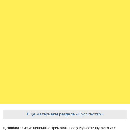
Еще материалы раздела «Суспільство»
Ці звички з СРСР непомітно тримають вас у бідності: від чого час