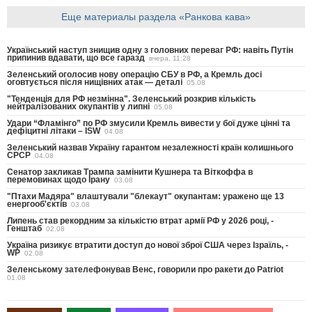
Еще материалы раздела «Ранкова кава»
Український наступ знищив одну з головних переваг РФ: навіть Путін
припинив вдавати, що все гаразд
вчера, 11:28
Зеленський оголосив нову операцію СБУ в РФ, а Кремль досі
оговтується після нищівних атак — деталі
05.08
"Тенденція для РФ незмінна". Зеленський розкрив кількість
нейтралізованих окупантів у липні
05.08
Удари “Фламінго” по РФ змусили Кремль вивести у бої дуже цінні та
дефіцитні літаки – ISW
04.08
Зеленський назвав Україну гарантом незалежності країн колишнього
СРСР
04.08
Сенатор закликав Трампа замінити Кушнера та Віткоффа в
перемовинах щодо Ірану
03.08
"Птахи Мадяра" влаштували "блекаут" окупантам: уражено ще 13
енергооб'єктів
03.08
Липень став рекордним за кількістю втрат армії РФ у 2026 році, -
Генштаб
02.08
Україна ризикує втратити доступ до нової зброї США через Ізраїль, -
WP
02.08
Зеленському зателефонував Венс, говорили про ракети до Patriot
01.08