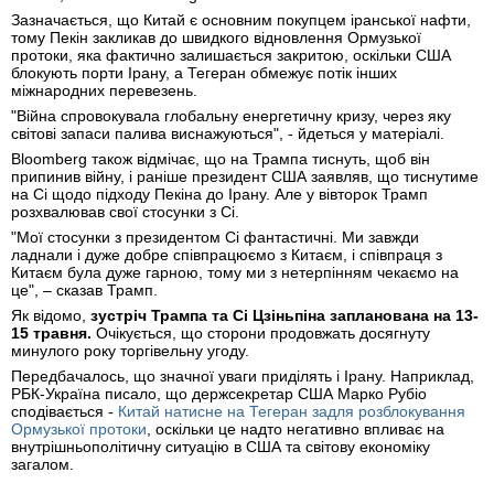
Зазначається, що Китай є основним покупцем іранської нафти,
тому Пекін закликав до швидкого відновлення Ормузької
протоки, яка фактично залишається закритою, оскільки США
блокують порти Ірану, а Тегеран обмежує потік інших
міжнародних перевезень.
"Війна спровокувала глобальну енергетичну кризу, через яку
світові запаси палива виснажуються", - йдеться у матеріалі.
Bloomberg також відмічає, що на Трампа тиснуть, щоб він
припинив війну, і раніше президент США заявляв, що тиснутиме
на Сі щодо підходу Пекіна до Ірану. Але у вівторок Трамп
розхвалював свої стосунки з Сі.
"Мої стосунки з президентом Сі фантастичні. Ми завжди
ладнали і дуже добре співпрацюємо з Китаєм, і співпраця з
Китаєм була дуже гарною, тому ми з нетерпінням чекаємо на
це", – сказав Трамп.
Як відомо,
зустріч Трампа та Сі Цзіньпіна запланована на 13-
15 травня.
Очікується, що сторони продовжать досягнуту
минулого року торгівельну угоду.
Передбачалось, що значної уваги приділять і Ірану. Наприклад,
РБК-Україна писало, що держсекретар США Марко Рубіо
сподівається -
Китай натисне на Тегеран задля розблокування
Ормузької протоки
, оскільки це надто негативно впливає на
внутрішньополітичну ситуацію в США та світову економіку
загалом.