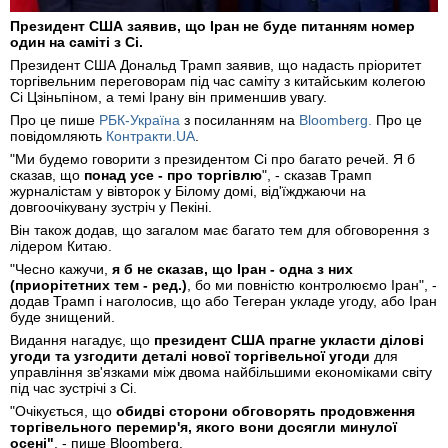
Президент США заявив, що Іран не буде питанням номер
один на саміті з Сі.
Президент США Дональд Трамп заявив, що надасть пріоритет
торгівельним переговорам під час саміту з китайським колегою
Сі Цзіньпіном, а темі Ірану він применшив увагу.
Про це пише
РБК-Україна
з посиланням на
Bloomberg.
Про це
повідомляють
Контракти.UA
.
"Ми будемо говорити з президентом Сі про багато речей. Я б
сказав, що
понад усе - про торгівлю
", - сказав Трамп
журналістам у вівторок у Білому домі, від'їжджаючи на
довгоочікувану зустріч у Пекіні.
Він також додав, що загалом має багато тем для обговорення з
лідером Китаю.
"Чесно кажучи,
я б не сказав, що Іран - одна з них
(приорітетних тем - ред.)
, бо ми повністю контролюємо Іран", -
додав Трамп і наголосив, що або Тегеран укладе угоду, або Іран
буде знищений.
Видання нагадує, що
президент США прагне укласти ділові
угоди та узгодити деталі нової торгівельної угоди
для
управління зв'язками між двома найбільшими економіками світу
під час зустрічі з Сі.
"Очікується, що
обидві сторони обговорять продовження
торгівельного перемир'я, якого вони досягли минулої
осені"
, - пише Bloomberg.