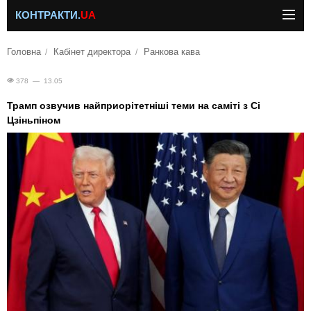
КОНТРАКТИ.
UA
Головна
Кабінет директора
Ранкова кава
378 — 13.05
Трамп озвучив найприорітетніші теми на саміті з Сі
Цзіньпіном