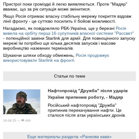
Пристрої поки громіздкі й легко виявляються. Проте "Мадяр"
вважає, що за рік ситуація може змінитися.
Якщо Росія отримає власну стабільну мережу покриття вздовж
лінії фронту - це суттєво посилить її бойові можливості.
Нагадаємо, як повідомляло РБК-Україна, ще у березні
Росія
вивела на орбіту перші 16 супутників власної системи "Рассвет"
- потенційної заміни Starlink для армії. Для повноцінного запуску
мережі їм потрібно ще кілька десятків запусків і масове
виробництво наземних терміналів.
Шукаючи шляхи обходу обмежень,
Росія продовжує
використовувати Starlink на фронті.
Статьи по теме
Нафтопровід "Дружба" після ударів
України припинив роботу, - Мадяр
Російський нафтопровід "Дружба"
припинив перекачування нафти. Це
сталося після атак українських дронів.
19.08.25 —
446
Еще материалы раздела «Ранкова кава»