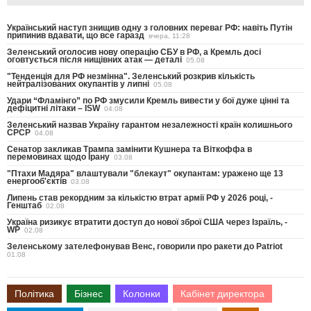
Український наступ знищив одну з головних переваг РФ: навіть Путін
припинив вдавати, що все гаразд
вчера, 11:28
Зеленський оголосив нову операцію СБУ в РФ, а Кремль досі
оговтується після нищівних атак — деталі
05.08
"Тенденція для РФ незмінна". Зеленський розкрив кількість
нейтралізованих окупантів у липні
05.08
Удари “Фламінго” по РФ змусили Кремль вивести у бої дуже цінні та
дефіцитні літаки – ISW
04.08
Зеленський назвав Україну гарантом незалежності країн колишнього
СРСР
04.08
Сенатор закликав Трампа замінити Кушнера та Віткоффа в
перемовинах щодо Ірану
03.08
"Птахи Мадяра" влаштували "блекаут" окупантам: уражено ще 13
енергооб'єктів
03.08
Липень став рекордним за кількістю втрат армії РФ у 2026 році, -
Генштаб
02.08
Україна ризикує втратити доступ до нової зброї США через Ізраїль, -
WP
02.08
Зеленському зателефонував Венс, говорили про ракети до Patriot
01.08
Політика
Бізнес
Колонки
Кабінет директора