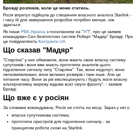
Бровді розповів, коли це може статись.
Росія впритул підійшла до створення власного аналога Starlink -
і часу їй для завершення розробок потрібно менше, ніж
здається.
Як пише
РБК-Україна
з посиланням на "
УП
", про це заявив
командувач Сил безпілотних систем Роберт "Мадяр" Бровді. Про
це повідомляють
Контракти.UA
.
Що сказав "Мадяр"
"Старлінк" у них обмежили, вони мають свою власну систему
супутників і вони вже мають прототипи аналогів цього
підсилення сигналу типу "Старлінк". Так, вони недолугі, вони
легковиявлювані, вони великих розмірів і таке інше. Але це
питання часу. Вони за рік еволюціонують і будуть мати власну
альтернативну мережу вздовж всієї смуги фронту", - заявив
Бровді.
Що вже є у росіян
За словами командувача, Росія не стоїть на місці. Зараз у неї є:
власна супутникова система;
прототипи пристроїв для підсилення сигналу - за
принципом роботи схожі на Starlink.