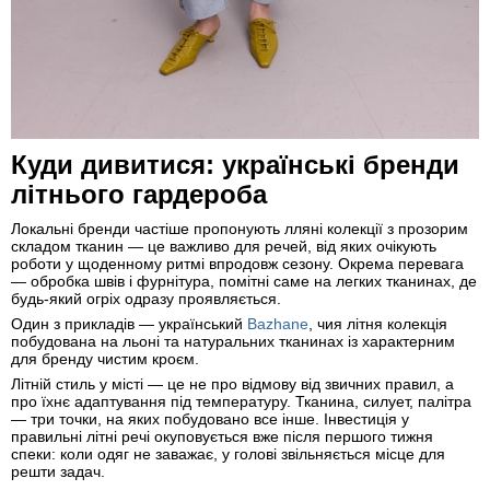
Куди дивитися: українські бренди
літнього гардероба
Локальні бренди частіше пропонують лляні колекції з прозорим
складом тканин — це важливо для речей, від яких очікують
роботи у щоденному ритмі впродовж сезону. Окрема перевага
— обробка швів і фурнітура, помітні саме на легких тканинах, де
будь-який огріх одразу проявляється.
Один з прикладів — український
Bazhane
, чия літня колекція
побудована на льоні та натуральних тканинах із характерним
для бренду чистим кроєм.
Літній стиль у місті — це не про відмову від звичних правил, а
про їхнє адаптування під температуру. Тканина, силует, палітра
— три точки, на яких побудовано все інше. Інвестиція у
правильні літні речі окуповується вже після першого тижня
спеки: коли одяг не заважає, у голові звільняється місце для
решти задач.