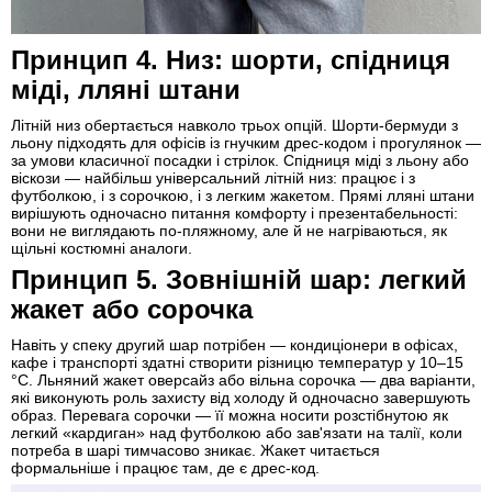
Принцип 4. Низ: шорти, спідниця
міді, лляні штани
Літній низ обертається навколо трьох опцій. Шорти-бермуди з
льону підходять для офісів із гнучким дрес-кодом і прогулянок —
за умови класичної посадки і стрілок. Спідниця міді з льону або
віскози — найбільш універсальний літній низ: працює і з
футболкою, і з сорочкою, і з легким жакетом. Прямі лляні штани
вирішують одночасно питання комфорту і презентабельності:
вони не виглядають по-пляжному, але й не нагріваються, як
щільні костюмні аналоги.
Принцип 5. Зовнішній шар: легкий
жакет або сорочка
Навіть у спеку другий шар потрібен — кондиціонери в офісах,
кафе і транспорті здатні створити різницю температур у 10–15
°C. Льняний жакет оверсайз або вільна сорочка — два варіанти,
які виконують роль захисту від холоду й одночасно завершують
образ. Перевага сорочки — її можна носити розстібнутою як
легкий «кардиган» над футболкою або зав'язати на талії, коли
потреба в шарі тимчасово зникає. Жакет читається
формальніше і працює там, де є дрес-код.