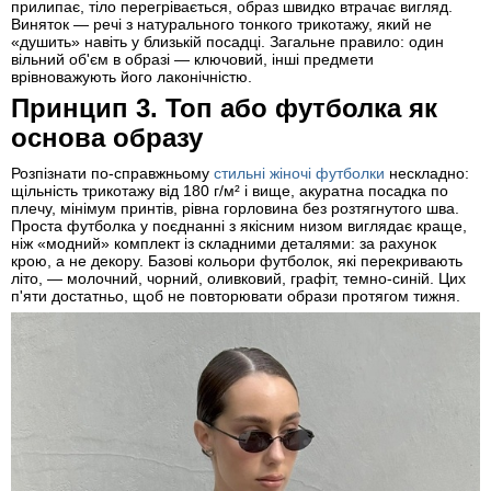
прилипає, тіло перегрівається, образ швидко втрачає вигляд.
Виняток — речі з натурального тонкого трикотажу, який не
«душить» навіть у близькій посадці. Загальне правило: один
вільний об'єм в образі — ключовий, інші предмети
врівноважують його лаконічністю.
Принцип 3. Топ або футболка як
основа образу
Розпізнати по-справжньому
стильні жіночі футболки
нескладно:
щільність трикотажу від 180 г/м² і вище, акуратна посадка по
плечу, мінімум принтів, рівна горловина без розтягнутого шва.
Проста футболка у поєднанні з якісним низом виглядає краще,
ніж «модний» комплект із складними деталями: за рахунок
крою, а не декору. Базові кольори футболок, які перекривають
літо, — молочний, чорний, оливковий, графіт, темно-синій. Цих
п'яти достатньо, щоб не повторювати образи протягом тижня.