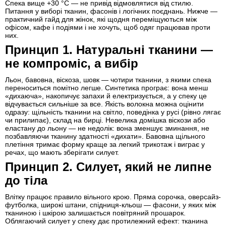
Спека вище +30 °C — не привід відмовлятися від стилю.
Питання у виборі тканин, фасонів і логічних поєднань. Нижче —
практичний гайд для жінок, які щодня переміщуються між
офісом, кафе і подіями і не хочуть, щоб одяг працював проти
них.
Принцип 1. Натуральні тканини —
не компроміс, а вибір
Льон, бавовна, віскоза, шовк — чотири тканини, з якими спека
переноситься помітно легше. Синтетика програє: вона менш
«дихаюча», накопичує запахи й електризується, а у спеку це
відчувається сильніше за все. Якість волокна можна оцінити
одразу: щільність тканини на світло, поведінка у русі (рівно лягає
чи прилипає), склад на бирці. Невелика домішка віскози або
еластану до льону — не недолік: вона зменшує зминання, не
позбавляючи тканину здатності «дихати». Бавовна щільного
плетіння тримає форму краще за легкий трикотаж і виграє у
речах, що мають зберігати силует.
Принцип 2. Силует, який не липне
до тіла
Влітку працює правило вільного крою. Пряма сорочка, оверсайз-
футболка, широкі штани, спідниця-кльош — фасони, у яких між
тканиною і шкірою залишається повітряний прошарок.
Облягаючий силует у спеку дає протилежний ефект: тканина