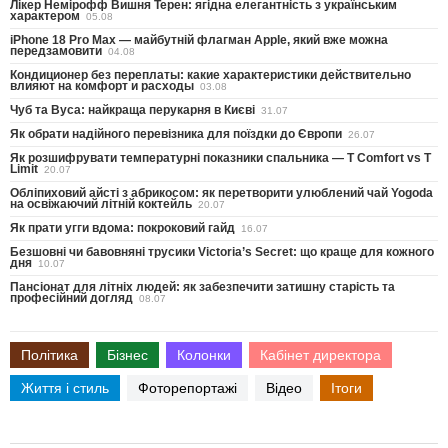
Лікер Немірофф Вишня Терен: ягідна елегантність з українським
характером
05.08
iPhone 18 Pro Max — майбутній флагман Apple, який вже можна
передзамовити
04.08
Кондиционер без переплаты: какие характеристики действительно
влияют на комфорт и расходы
03.08
Чуб та Вуса: найкраща перукарня в Києві
31.07
Як обрати надійного перевізника для поїздки до Європи
26.07
Як розшифрувати температурні показники спальника — T Comfort vs T
Limit
20.07
Обліпиховий айсті з абрикосом: як перетворити улюблений чай Yogoda
на освіжаючий літній коктейль
20.07
Як прати угги вдома: покроковий гайд
16.07
Безшовні чи бавовняні трусики Victoria’s Secret: що краще для кожного
дня
10.07
Пансіонат для літніх людей: як забезпечити затишну старість та
професійний догляд
08.07
Політика
Бізнес
Колонки
Кабінет директора
Життя і стиль
Фоторепортажі
Відео
Ітоги