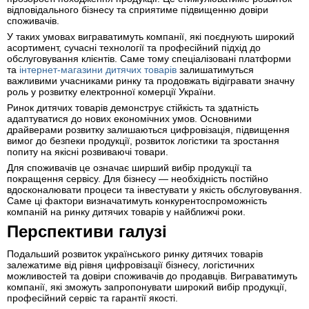
відповідального бізнесу та сприятиме підвищенню довіри
споживачів.
У таких умовах виграватимуть компанії, які поєднують широкий
асортимент, сучасні технології та професійний підхід до
обслуговування клієнтів. Саме тому спеціалізовані платформи
та
інтернет-магазини дитячих товарів
залишатимуться
важливими учасниками ринку та продовжать відігравати значну
роль у розвитку електронної комерції України.
Ринок дитячих товарів демонструє стійкість та здатність
адаптуватися до нових економічних умов. Основними
драйверами розвитку залишаються цифровізація, підвищення
вимог до безпеки продукції, розвиток логістики та зростання
попиту на якісні розвиваючі товари.
Для споживачів це означає ширший вибір продукції та
покращення сервісу. Для бізнесу — необхідність постійно
вдосконалювати процеси та інвестувати у якість обслуговування.
Саме ці фактори визначатимуть конкурентоспроможність
компаній на ринку дитячих товарів у найближчі роки.
Перспективи галузі
Подальший розвиток українського ринку дитячих товарів
залежатиме від рівня цифровізації бізнесу, логістичних
можливостей та довіри споживачів до продавців. Виграватимуть
компанії, які зможуть запропонувати широкий вибір продукції,
професійний сервіс та гарантії якості.