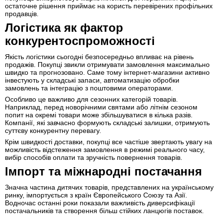
остаточне рішення приймає на користь перевірених профільних
продавців.
Логістика як фактор
конкурентоспроможності
Якість логістики сьогодні безпосередньо впливає на рівень
продажів. Покупці звикли отримувати замовлення максимально
швидко та прогнозовано. Саме тому інтернет-магазини активно
інвестують у складські запаси, автоматизацію обробки
замовлень та інтеграцію з поштовими операторами.
Особливо це важливо для сезонних категорій товарів.
Наприклад, перед новорічними святами або літнім сезоном
попит на окремі товари може збільшуватися в кілька разів.
Компанії, які завчасно формують складські залишки, отримують
суттєву конкурентну перевагу.
Крім швидкості доставки, покупці все частіше звертають увагу на
можливість відстеження замовлення в режимі реального часу,
вибір способів оплати та зручність повернення товарів.
Імпорт та міжнародні постачання
Значна частина дитячих товарів, представлених на українському
ринку, імпортується з країн Європейського Союзу та Азії.
Водночас останні роки показали важливість диверсифікації
постачальників та створення більш стійких ланцюгів поставок.