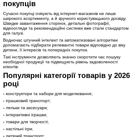
покупців
Сучасні покупці очікують від інтернет-магазинів не лише
широкого асортименту, а й зручного користувацького досвіду.
Швидке завантаження сторінок, детальні фотографії,
відеоогляди та рекомендаційні системи вже стали стандартом
для галузі.
Водночас штучний інтелект та автоматизовані алгоритми
допомагають підбирати релевантні товари відповідно до віку
дитини, її інтересів та попередніх покупок.
Такі інструменти дозволяють значно скоротити час пошуку
необхідної продукції та підвищують рівень задоволеності
клієнтів.
Популярні категорії товарів у 2026
році
-
конструктори та набори для моделювання;
-
іграшковий транспорт;
-
ляльки та аксесуари;
-
інтерактивні іграшки;
-
товари для творчості;
-
настільні ігри;
-
дитячий транспорт;