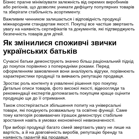
Бізнес прагне мінімізувати залежність від окремих виробників
або регіонів, що дозволяє уникати дефіциту популярних товарів
та зберігати стабільність асортименту.
Важливим чинником залишається і відповідність продукції
міжнародним стандартам якості. Покупці все частіше звертають
увагу на наявність сертифікатів та документів, які підтверджують
безпечність товарів для дітей.
Як змінилися споживчі звички
українських батьків
Сучасні батьки демонструють значно більш раціональний підхід
до покупок порівняно з попередніми роками. Перед
оформленням замовлення вони аналізують відгуки, порівнюють
характеристики продукції та вивчають репутацію продавця.
Зростає роль контенту в ухваленні рішення про покупку.
Детальні описи товарів, фото високої якості, відеоогляди та
рекомендації експертів допомагають покупцям краще оцінити
продукцію ще до її отримання.
Також спостерігається збільшення попиту на універсальні
товари, які поєднують розважальну та освітню функції. Саме
тому категорія розвиваючих іграшок демонструє стабільне
зростання навіть в умовах економічної невизначеності.
При виборі продукції багато сімей звертають увагу не лише на
вартість, а й на довговічність виробів, репутацію бренду та
наявність гарантій від продавця.