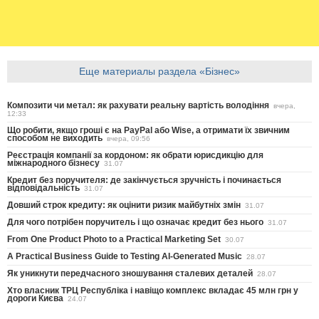
Еще материалы раздела «Бізнес»
Композити чи метал: як рахувати реальну вартість володіння
вчера,
12:33
Що робити, якщо гроші є на PayPal або Wise, а отримати їх звичним
способом не виходить
вчера, 09:56
Реєстрація компанії за кордоном: як обрати юрисдикцію для
міжнародного бізнесу
31.07
Кредит без поручителя: де закінчується зручність і починається
відповідальність
31.07
Довший строк кредиту: як оцінити ризик майбутніх змін
31.07
Для чого потрібен поручитель і що означає кредит без нього
31.07
From One Product Photo to a Practical Marketing Set
30.07
A Practical Business Guide to Testing AI-Generated Music
28.07
Як уникнути передчасного зношування сталевих деталей
28.07
Хто власник ТРЦ Республіка і навіщо комплекс вкладає 45 млн грн у
дороги Києва
24.07