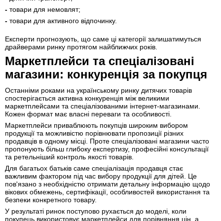
-
товари для немовлят;
-
товари для активного відпочинку.
Експерти прогнозують, що саме ці категорії залишатимуться
драйверами ринку протягом найближчих років.
Маркетплейси та спеціалізовані
магазини: конкуренція за покупця
Останніми роками на українському ринку дитячих товарів
спостерігається активна конкуренція між великими
маркетплейсами та спеціалізованими інтернет-магазинами.
Кожен формат має власні переваги та особливості.
Маркетплейси приваблюють покупців широким вибором
продукції та можливістю порівнювати пропозиції різних
продавців в одному місці. Проте спеціалізовані магазини часто
пропонують більш глибоку експертизу, професійні консультації
та ретельніший контроль якості товарів.
Для багатьох батьків саме спеціалізація продавця стає
важливим фактором під час вибору продукції для дітей. Це
пов'язано з необхідністю отримати детальну інформацію щодо
вікових обмежень, сертифікації, особливостей використання та
безпеки конкретного товару.
У результаті ринок поступово рухається до моделі, коли
покупець використовує маркетплейси для порівняння цін, а