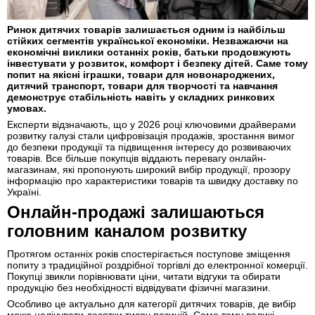
Ринок дитячих товарів залишається одним із найбільш
стійких сегментів української економіки. Незважаючи на
економічні виклики останніх років, батьки продовжують
інвестувати у розвиток, комфорт і безпеку дітей. Саме тому
попит на якісні іграшки, товари для новонароджених,
дитячий транспорт, товари для творчості та навчання
демонструє стабільність навіть у складних ринкових
умовах.
Експерти відзначають, що у 2026 році ключовими драйверами
розвитку галузі стали цифровізація продажів, зростання вимог
до безпеки продукції та підвищення інтересу до розвиваючих
товарів. Все більше покупців віддають перевагу онлайн-
магазинам, які пропонують широкий вибір продукції, прозору
інформацію про характеристики товарів та швидку доставку по
Україні.
Онлайн-продажі залишаються
головним каналом розвитку
Протягом останніх років спостерігається поступове зміщення
попиту з традиційної роздрібної торгівлі до електронної комерції.
Покупці звикли порівнювати ціни, читати відгуки та обирати
продукцію без необхідності відвідувати фізичні магазини.
Особливо це актуально для категорії дитячих товарів, де вибір