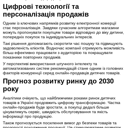
Цифрові технології та
персоналізація продажів
Одним із ключових напрямків розвитку електронної комерції
стає персоналізація. Завдяки сучасним алгоритмам магазини
можуть пропонувати покупцям товари відповідно до віку дитини,
попередніх покупок та індивідуальних інтересів.
Такі рішення допомагають скоротити час пошуку та підвищують
задоволеність клієнтів. Водночас компанії отримують можливість
більш ефективно працювати з аудиторією та покращувати
показники повторних продажів.
У перспективі використання штучного інтелекту та
автоматизованих систем рекомендацій стане одним із головних
факторів конкуренції серед онлайн-продавців дитячих товарів.
Прогноз розвитку ринку до 2030
року
Аналітики очікують, що найближчими роками ринок дитячих
товарів в Україні продовжить цифрову трансформацію. Частка
онлайн-продажів буде зростати, а покупці дедалі більше
цінуватимуть сервіс, швидкість обслуговування та якість
інформації про продукцію.
Також прогнозується посилення вимог до безпеки товарів та
прозорості походження продукції. Це стимулюватиме розвиток