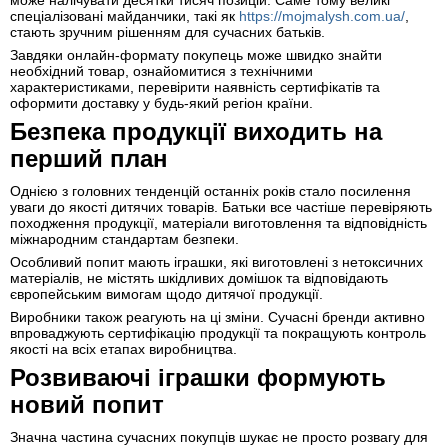
може налічувати десятки тисяч позицій. Саме тому великі
спеціалізовані майданчики, такі як
https://mojmalysh.com.ua/
,
стають зручним рішенням для сучасних батьків.
Завдяки онлайн-формату покупець може швидко знайти
необхідний товар, ознайомитися з технічними
характеристиками, перевірити наявність сертифікатів та
оформити доставку у будь-який регіон країни.
Безпека продукції виходить на
перший план
Однією з головних тенденцій останніх років стало посилення
уваги до якості дитячих товарів. Батьки все частіше перевіряють
походження продукції, матеріали виготовлення та відповідність
міжнародним стандартам безпеки.
Особливий попит мають іграшки, які виготовлені з нетоксичних
матеріалів, не містять шкідливих домішок та відповідають
європейським вимогам щодо дитячої продукції.
Виробники також реагують на ці зміни. Сучасні бренди активно
впроваджують сертифікацію продукції та покращують контроль
якості на всіх етапах виробництва.
Розвиваючі іграшки формують
новий попит
Значна частина сучасних покупців шукає не просто розвагу для