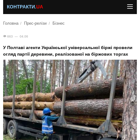
КОНТРАКТИ.
UA
Головна
Прес-релізи
Бізнес
663 — 04.06
У Полтаві агенти Української універсальної біржі провели
огляд партії деревини, реалізованої на біржових торгах