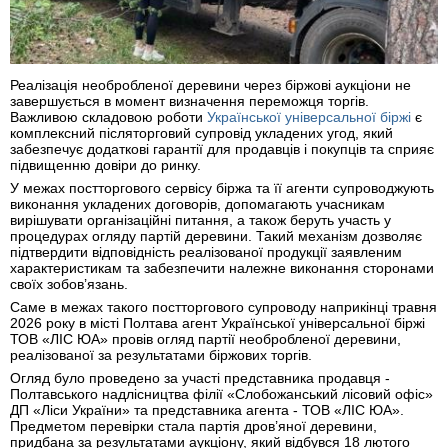
Реалізація необробленої деревини через біржові аукціони не
завершується в момент визначення переможця торгів.
Важливою складовою роботи
Української універсальної біржі
є
комплексний післяторговий супровід укладених угод, який
забезпечує додаткові гарантії для продавців і покупців та сприяє
підвищенню довіри до ринку.
У межах постторгового сервісу біржа та її агенти супроводжують
виконання укладених договорів, допомагають учасникам
вирішувати організаційні питання, а також беруть участь у
процедурах огляду партій деревини. Такий механізм дозволяє
підтвердити відповідність реалізованої продукції заявленим
характеристикам та забезпечити належне виконання сторонами
своїх зобов’язань.
Саме в межах такого постторгового супроводу наприкінці травня
2026 року в місті Полтава агент Української універсальної біржі
ТОВ «ЛІС ЮА» провів огляд партії необробленої деревини,
реалізованої за результатами біржових торгів.
Огляд було проведено за участі представника продавця -
Полтавського надлісництва філії «Слобожанський лісовий офіс»
ДП «Ліси України» та представника агента - ТОВ «ЛІС ЮА».
Предметом перевірки стала партія дров’яної деревини,
придбана за результатами аукціону, який відбувся 18 лютого