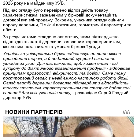
2026 року на майданчику УУБ.
Під час огляду було перевірено відповідність товару
характеристикам, зазначеним у біржовій документації та
договорі купівлі-продажу. Зокрема, учасники огляду оцінили
породу деревини, її якісні показники, геометричні параметри та
обсяги.
За результатами складено акт огляду, яким підтверджено
відповідність партії деревини заявленим характеристикам,
кількісним показникам та умовам біржової угоди.
Українська універсальна біржа забезпечує не лише якісне
проведення торгів, а й подальший супровід виконання
укладених угод. Для нас важливо, щоб кожен етап - від
аукціону до фактичного відвантаження продукції - відповідав
принципам прозорості, відкритості та довіри. Саме тому
постторговий сервіс є невід’ємною частиною роботи біржі.
Огляд партій деревини дозволяє підтвердити відповідність
товару заявленим характеристикам та створює додаткові
гарантії для всіх учасників ринку,
- розповідає Сергій Гладкий,
директор УУБ.