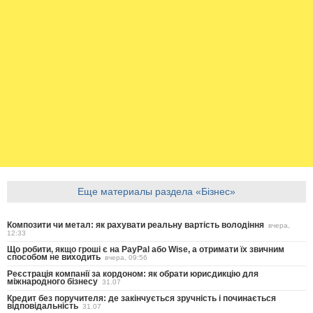
Еще материалы раздела «Бізнес»
Композити чи метал: як рахувати реальну вартість володіння
вчера,
12:33
Що робити, якщо гроші є на PayPal або Wise, а отримати їх звичним
способом не виходить
вчера, 09:56
Реєстрація компанії за кордоном: як обрати юрисдикцію для
міжнародного бізнесу
31.07
Кредит без поручителя: де закінчується зручність і починається
відповідальність
31.07