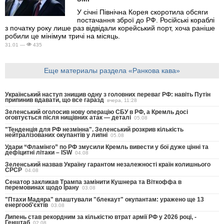
У січні Північна Корея скоротила обсяги
постачання зброї до РФ. Російські кораблі
з початку року лише раз відвідали корейський порт, хоча раніше
робили це мінімум тричі на місяць.
31.01 —
435
Еще материалы раздела «Ранкова кава»
Український наступ знищив одну з головних переваг РФ: навіть Путін
припинив вдавати, що все гаразд
вчера, 11:28
Зеленський оголосив нову операцію СБУ в РФ, а Кремль досі
оговтується після нищівних атак — деталі
05.08
"Тенденція для РФ незмінна". Зеленський розкрив кількість
нейтралізованих окупантів у липні
05.08
Удари “Фламінго” по РФ змусили Кремль вивести у бої дуже цінні та
дефіцитні літаки – ISW
04.08
Зеленський назвав Україну гарантом незалежності країн колишнього
СРСР
04.08
Сенатор закликав Трампа замінити Кушнера та Віткоффа в
перемовинах щодо Ірану
03.08
"Птахи Мадяра" влаштували "блекаут" окупантам: уражено ще 13
енергооб'єктів
03.08
Липень став рекордним за кількістю втрат армії РФ у 2026 році, -
Генштаб
02.08