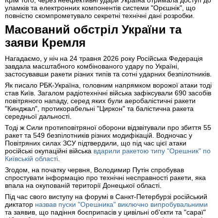
Крім того, через неефективні удари Україна отримала доступ до
уламків та електронних компонентів системи "Орєшнік", що
повністю скомпрометувало секретні технічні дані розробки.
Масований обстріл України та
заяви Кремля
Нагадаємо, у ніч на 24 травня 2026 року Російська Федерація
завдала масштабного комбінованого удару по Україні,
застосувавши ракети різних типів та сотні ударних безпілотників.
Як писало РБК-Україна, головним напрямком ворожої атаки тоді
став Київ. Загалом радіотехнічні війська зафіксували 690 засобів
повітряного нападу, серед яких були аеробалістичні ракети
"Кинджал", протикорабельні "Циркон" та балістична ракета
середньої дальності.
Тоді ж Сили протиповітряної оборони відзвітували про збиття 55
ракет та 549 безпілотників різних модифікацій. Водночас у
Повітряних силах ЗСУ підтвердили, що під час цієї атаки
російські окупаційні війська
вдарили ракетою типу "Орешник" по
Київській області
.
Згодом, на початку червня, Володимир Путін спробував
спростувати інформацію про технічні несправності ракети, яка
впала на окупованій території Донецької області.
Під час свого виступу на форумі в Санкт-Петербурзі російський
диктатор
назвав пуски "Орешника" виключно випробувальними
та заявив, що падіння боєприпасів у цивільні об'єкти та "сараї"