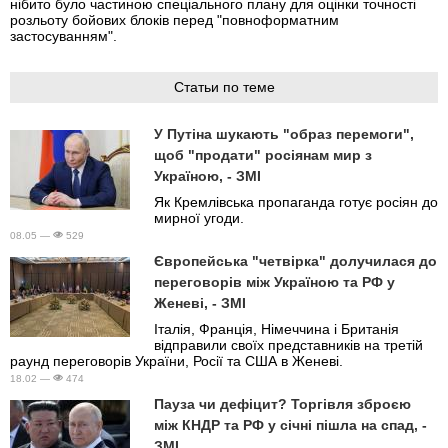
нібито було частиною спеціального плану для оцінки точності
розльоту бойових блоків перед "повноформатним
застосуванням".
Статьи по теме
У Путіна шукають "образ перемоги",
щоб "продати" росіянам мир з
Україною, - ЗМІ
Як Кремлівська пропаганда готує росіян до
мирної угоди.
08.05 —
529
Європейська "четвірка" долучилася до
переговорів між Україною та РФ у
Женеві, - ЗМІ
Італія, Франція, Німеччина і Британія
відправили своїх представників на третій
раунд переговорів України, Росії та США в Женеві.
18.02 —
474
Пауза чи дефіцит? Торгівля зброєю
між КНДР та РФ у січні пішла на спад, -
ЗМІ