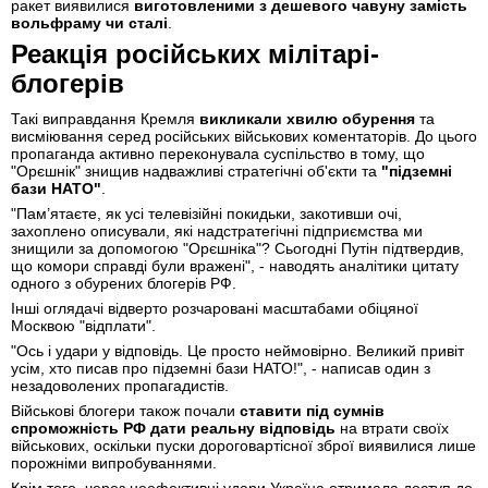
ракет виявилися
виготовленими з дешевого чавуну замість
вольфраму чи сталі
.
Реакція російських мілітарі-
блогерів
Такі виправдання Кремля
викликали хвилю обурення
та
висміювання серед російських військових коментаторів. До цього
пропаганда активно переконувала суспільство в тому, що
"Орєшнік" знищив надважливі стратегічні об'єкти та
"підземні
бази НАТО"
.
"Пам’ятаєте, як усі телевізійні покидьки, закотивши очі,
захоплено описували, які надстратегічні підприємства ми
знищили за допомогою "Орєшніка"? Сьогодні Путін підтвердив,
що комори справді були вражені", - наводять аналітики цитату
одного з обурених блогерів РФ.
Інші оглядачі відверто розчаровані масштабами обіцяної
Москвою "відплати".
"Ось і удари у відповідь. Це просто неймовірно. Великий привіт
усім, хто писав про підземні бази НАТО!", - написав один з
незадоволених пропагадистів.
Військові блогери також почали
ставити під сумнів
спроможність РФ дати реальну відповідь
на втрати своїх
військових, оскільки пуски дороговартісної зброї виявилися лише
порожніми випробуваннями.