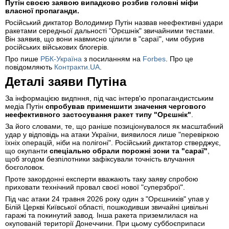
Путін своєю заявою випадково розбив головні міфи
власної пропаганди.
Російський диктатор Володимир Путін назвав неефективні удари
ракетами середньої дальності "Орєшнік" звичайними тестами.
Він заявив, що вони навмисно цілили в "сараї", чим обурив
російських військових блогерів.
Про пише
РБК-Україна
з посиланням на
Forbes
. Про це
повідомляють
Контракти.UA
.
Деталі заяви Путіна
За інформацією видпння, під час інтерв'ю пропагандистським
медіа Путін
спробував применшити значення чергового
неефективного застосування ракет типу "Орєшнік"
.
За його словами, те, що раніше позиціонувалося як масштабний
удар у відповідь на атаки України, виявилося лише "перевіркою
їхніх операцій, ніби на полігоні". Російський диктатор стверджує,
що окупанти
спеціально обрали порожні зони та "сараї"
,
щоб згодом безпілотники зафіксували точність влучання
боєголовок.
Проте закордонні експерти вважають таку заяву спробою
приховати технічний провал своєї нової "суперзброї".
Під час атаки 24 травня 2026 року один з "Орєшників" упав у
Білій Церкві Київської області, пошкодивши звичайні цивільні
гаражі та покинутий завод. Інша ракета приземлилася на
окупованій території Донеччини. При цьому суббоєприпаси