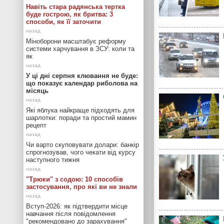
Навіть стара радянська тертка
буде гострою, як бритва: 3
способи, як її заточити
Міноборони масштабує реформу
системи харчування в ЗСУ: коли та
як
У ці дні серпня клювання не буде:
що показує календар риболова на
місяць
Які яблука найкраще підходять для
шарлотки: поради та простий мамин
рецепт
Чи варто скуповувати долари: банкір
спрогнозував, чого чекати від курсу
наступного тижня
"Трюки" з содою: 10 способів
застосування, про які ви не знали
Вступ-2026: як підтвердити місце
навчання після повідомлення
"рекомендовано до зарахування"