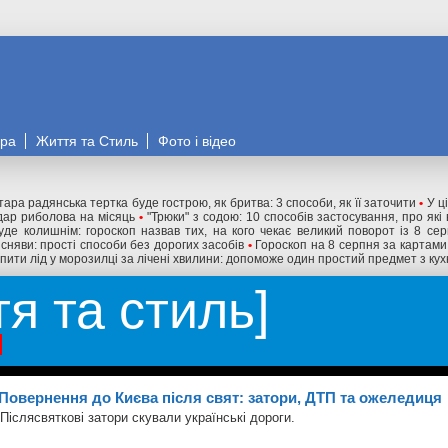
ора
Життя та Стиль
Фото і відео
тара радянська тертка буде гострою, як бритва: 3 способи, як її заточити
•
У ц
дар риболова на місяць
•
"Трюки" з содою: 10 способів застосування, про які
буде колишнім: гороскоп назвав тих, на кого чекає великий поворот із 8 се
сняви: прості способи без дорогих засобів
•
Гороскоп на 8 серпня за картами 
пити лід у морозилці за лічені хвилини: допоможе один простий предмет з кух
тя та стиль
Повернення до Києва після свят: затори, ДТП та ожеледиця
Післясвяткові затори скували українські дороги.