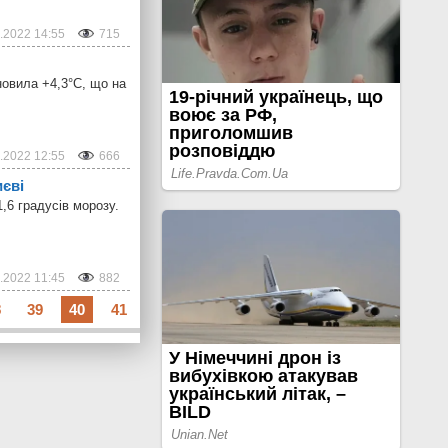
.2022 14:55
715
новила +4,3°С, що на
.2022 12:55
666
иєві
,6 градусів морозу.
.2022 11:45
882
8
39
40
41