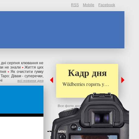
RSS
Mobile
Facebook
і дні серпня клювання не
 ви не знали
•
Життя цих
Кадр дня
рпня
•
Як очистити гумку
Таро: Дівам - суперечки,
ні
всі новини дня
Wildberries горить у…
Все фото дня