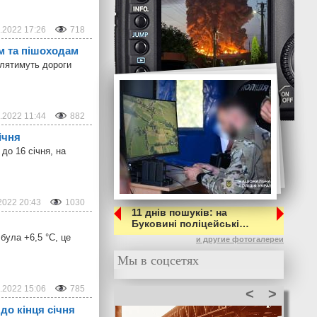
.2022 17:26
718
м та пішоходам
блятимуть дороги
.2022 11:44
882
ічня
до 16 січня, на
2022 20:43
1030
11 днів пошуків: на
Буковині поліцейські…
була +6,5 °С, це
и другие фотогалереи
Мы в соцсетях
.2022 15:06
785
<
>
до кінця січня