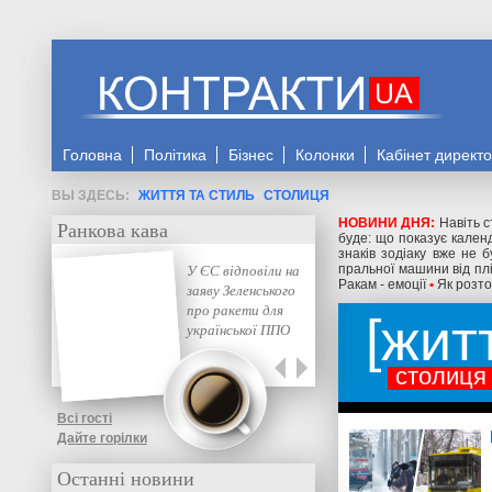
Головна
Політика
Бізнес
Колонки
Кабінет директ
ЖИТТЯ ТА СТИЛЬ
СТОЛИЦЯ
НОВИНИ ДНЯ:
Навіть с
Ранкова кава
буде: що показує кален
знаків зодіаку вже не 
У ЄС відповіли на
пральної машини від плі
Ракам - емоції
•
Як розто
заяву Зеленського
про ракети для
жит
української ППО
столиця
Всі гості
Дайте горілки
Останні новини