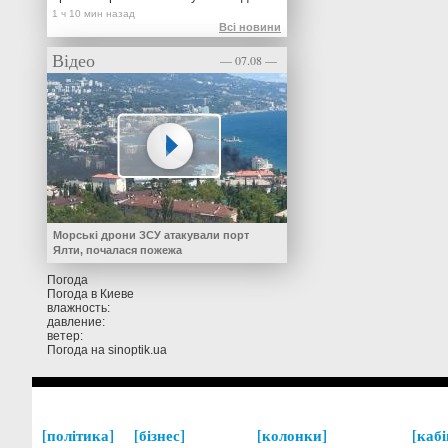
Всі новини
Відео
— 07.08 —
Морські дрони ЗСУ атакували порт
Ялти, почалася пожежа
Погода
Погода в
Киеве
влажность:
давление:
ветер:
Погода на
sinoptik.ua
політика
бізнес
колонки
кабі