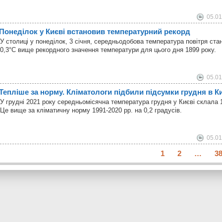
05.01
Понеділок у Києві встановив температурний рекорд
У столиці у понеділок, 3 січня, середньодобова температура повітря ста
0,3°С вище рекордного значення температури для цього дня 1899 року.
05.01
Тепліше за норму. Кліматологи підбили підсумки грудня в К
У грудні 2021 року середньомісячна температура грудня у Києві склала 1
Це вище за кліматичну норму 1991-2020 рр. на 0,2 градусів.
05.01
1
2
…
3