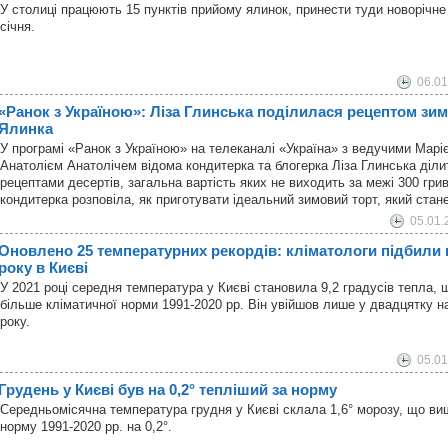
У столиці працюють 15 пунктів прийому ялинок, принести туди новорічн
січня.
06.01
«Ранок з Україною»: Ліза Глинська поділилася рецептом зим
Ялинка
У програмі «Ранок з Україною» на телеканалі «Україна» з ведучими Мар
Анатолієм Анатолічем відома кондитерка та блогерка Ліза Глинська діл
рецептами десертів, загальна вартість яких не виходить за межі 300 гр
кондитерка розповіла, як приготувати ідеальний зимовий торт, який ста
05.01.
Оновлено 25 температурних рекордів: кліматологи підбили 
року в Києві
У 2021 році середня температура у Києві становила 9,2 градусів тепла, щ
більше кліматичної норми 1991-2020 рр. Він увійшов лише у двадцятку н
року.
05.01
Грудень у Києві був на 0,2° тепліший за норму
Середньомісячна температура грудня у Києві склала 1,6° морозу, що ви
норму 1991-2020 рр. на 0,2°.