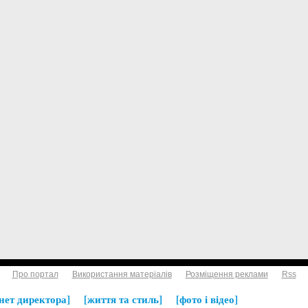
Про портал
Використання матеріалів
Розміщення реклами
Rss
нет директора
життя та стиль
фото і відео