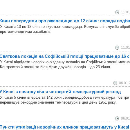
11.01
Киян попередили про ожеледицю до 12 січня: поради водія
У Києві з 10 по 12 січня очікується ожеледиця. Комунальні служби обро
протиожеледними засобами.
11.01
Святкова локація на Софійській площі працюватиме до 16 с
У Києві відвідати новорічно-різдвяну локацію на Софійській площі можна 
Контрактовій площі та біля Арки дружби народів – до 23 січня.
06.01.
У Києві з початку січня четвертий температурний рекорд
У Києві 5 січня вперше за 142 роки середньодобова температура повітря 
перевищує рекордне значення температури в цей день 1961 року.
06.01
Пункти утилізації новорічних ялинок працюватимуть у Києві 