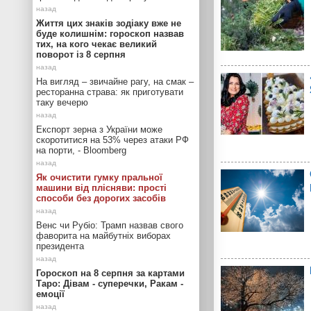
Життя цих знаків зодіаку вже не
буде колишнім: гороскоп назвав
тих, на кого чекає великий
поворот із 8 серпня
На вигляд – звичайне рагу, на смак –
ресторанна страва: як приготувати
таку вечерю
Експорт зерна з України може
скоротитися на 53% через атаки РФ
на порти, - Bloomberg
Як очистити гумку пральної
машини від плісняви: прості
способи без дорогих засобів
Венс чи Рубіо: Трамп назвав свого
фаворита на майбутніх виборах
президента
Гороскоп на 8 серпня за картами
Таро: Дівам - суперечки, Ракам -
емоції