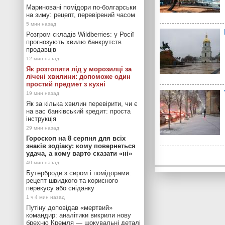
Мариновані помідори по-болгарськи
на зиму: рецепт, перевірений часом
Розгром складів Wildberries: у Росії
прогнозують хвилю банкрутств
продавців
Як розтопити лід у морозилці за
лічені хвилини: допоможе один
простий предмет з кухні
Як за кілька хвилин перевірити, чи є
на вас банківський кредит: проста
інструкція
Гороскоп на 8 серпня для всіх
знаків зодіаку: кому повернеться
удача, а кому варто сказати «ні»
Бутерброди з сиром і помідорами:
рецепт швидкого та корисного
перекусу або сніданку
Путіну доповідав «мертвий»
командир: аналітики викрили нову
брехню Кремля — шокувальні деталі