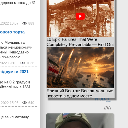
е дерево можна до 31
.2022 10:07
889
ового торта
10 Epic Failures That Were
ією Мельник та
Completely Preventable — Find Out
иться неймовірними
ивень! Нещодавно
не прикрасою…
2022 19:10
1036
підсумки 2021
о на 0,2 градусів
айтепліших з 1881
Ближний Восток: Все актуальные
новости в одном месте
.2022 15:06
640
ще за кліматичну