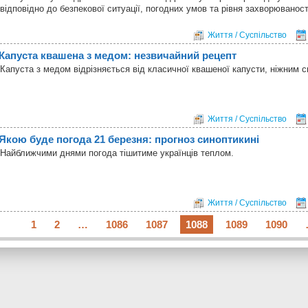
відповідно до безпекової ситуації, погодних умов та рівня захворюваност
Життя / Суспільство
Капуста квашена з медом: незвичайний рецепт
Капуста з медом відрізняється від класичної квашеної капусти, ніжним 
Життя / Суспільство
Якою буде погода 21 березня: прогноз синоптикині
Найближчими днями погода тішитиме українців теплом.
Життя / Суспільство
1
2
…
1086
1087
1088
1089
1090