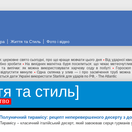
ора
Життя та Стиль
Фото і відео
я: церковне свято сьогодні, про що краще мовчати цього дня
•
Від ударної хв
ібно зробити
•
На вихідних магнітна буря посилиться: що чекає метеочутли
 та випічки: як можна використовувати харчову соду в побуті
•
Гороскоп
 відпустити минуле
•
Одна склянка у злив — і про засмічення труб можна 
ться дати Україні використати Starlink для ударів по РФ, - The Atlantic
тя та стиль
тво
Полуничний тирамісу: рецепт неперевершеного десерту з 
Тирамісу – класичний італійський десерт, який завоював серця гурманів у