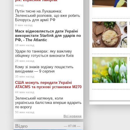
Путін тисне на Лукашенка:
Зеленський розповів, що вже робить
Білорусь для армії РФ
Маск відмовляється дати Україні
використати Starlink для ударів по
РФ, - The Atlantic
Удари по танкерах: яку важливу
обіцянку готується виконати Київ
Кому зі знаків зодіаку пощастить
вихідними — 9 серпня
США можуть передати Україні
ATACMS та пускові установки M270
Зеленський натякнув, коли
українська балістика вперше вдарить
по ворогу
Всі новини
Відео
— 07.08 —