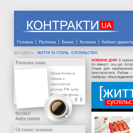
Головна
Політика
Бізнес
Колонки
Кабінет директ
ЖИТТЯ ТА СТИЛЬ
СУСПІЛЬСТВО
НОВИНИ ДНЯ:
9 серпн
Ранкова кава
по кімнаті: ось що потр
тільки для прибирання
Путін боїться
прислухатися, Рибам –
лайфгак
•
Маск відмовляє
їздити в
європейські
жит
регіони РФ, куди
дістають дрони,…
суспільс
Всі гості
Дайте горілки
Останні новини