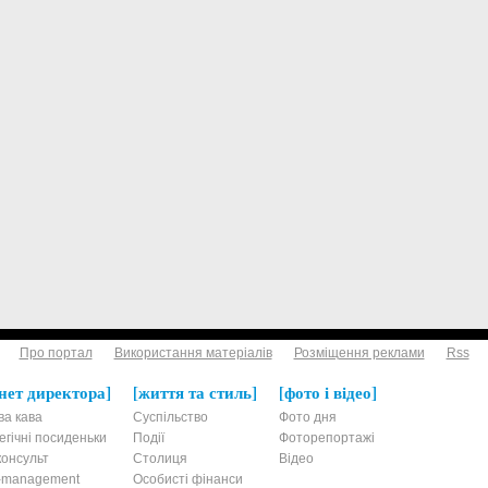
Про портал
Використання матеріалів
Розміщення реклами
Rss
нет директора
життя та стиль
фото і відео
ва кава
Суспільство
Фото дня
егічні посиденьки
Події
Фоторепортажі
онсульт
Столиця
Відео
t-management
Особисті фінанси