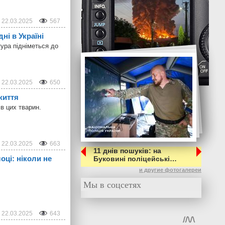
22.03.2025
567
ні в Україні
тура підніметься до
22.03.2025
650
життя
в цих тварин.
22.03.2025
663
11 днів пошуків: на
оці: ніколи не
Буковині поліцейські…
и другие фотогалереи
Мы в соцсетях
22.03.2025
643