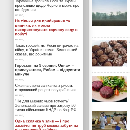
Туреччина зробила Росії та Україні
пропозицію щодо Чорного моря: про
що йдеться
Не тільки для прибирання та
випічки: як можна
використовувати харчову соду в
побуті
Таких грошей, які Росія витрачає на
війну, в України немає: Зеленський
сказав, що робитиме
Гороскоп на 9 серпня: Овнам –
прислухатися, Рибам – відпустити
минуле
Смачна сирна запіканка з рисом:
старовинний рецепт по-українськи
"Не для мирних умов готують":
Зеленський заявив про загрозу 50
тисяч військових КНДР на боці РФ
Одна склянка у злив — і про
засмічення труб можна забути на
рік: корисний лайфгак