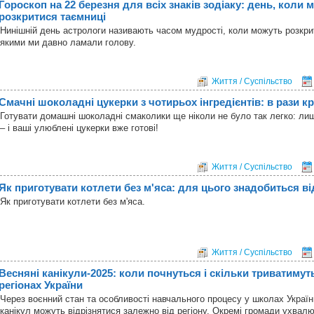
Гороскоп на 22 березня для всіх знаків зодіаку: день, коли 
розкритися таємниці
Нинішній день астрологи називають часом мудрості, коли можуть розкри
якими ми давно ламали голову.
Життя / Суспільство
Смачні шоколадні цукерки з чотирьох інгредієнтів: в рази кр
Готувати домашні шоколадні смаколики ще ніколи не було так легко: лиш
– і ваші улюблені цукерки вже готові!
Життя / Суспільство
Як приготувати котлети без м'яса: для цього знадобиться в
Як приготувати котлети без м'яса.
Життя / Суспільство
Весняні канікули-2025: коли почнуться і скільки триватимуть
регіонах України
Через воєнний стан та особливості навчального процесу у школах Украї
канікул можуть відрізнятися залежно від регіону. Окремі громади ухвал