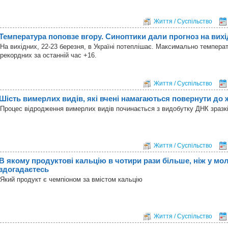
Життя / Суспільство
Температура поповзе вгору. Синоптики дали прогноз на вихід
На вихідних, 22-23 березня, в Україні потеплішає. Максимально темпера
рекордних за останній час +16.
Життя / Суспільство
Шість вимерлих видів, які вчені намагаються повернути до 
Процес відродження вимерлих видів починається з видобутку ДНК зразкі
Життя / Суспільство
В якому продуктові кальцію в чотири рази більше, ніж у мол
здогадаєтесь
Який продукт є чемпіоном за вмістом кальцію
Життя / Суспільство