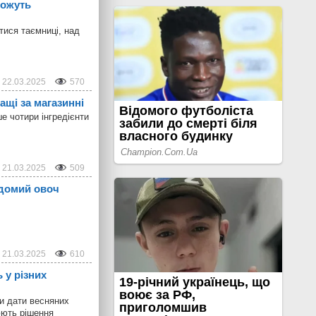
можуть
тися таємниці, над
22.03.2025
570
ащі за магазинні
е чотири інгредієнти
21.03.2025
509
ідомий овоч
21.03.2025
610
 у різних
ни дати весняних
юють рішення