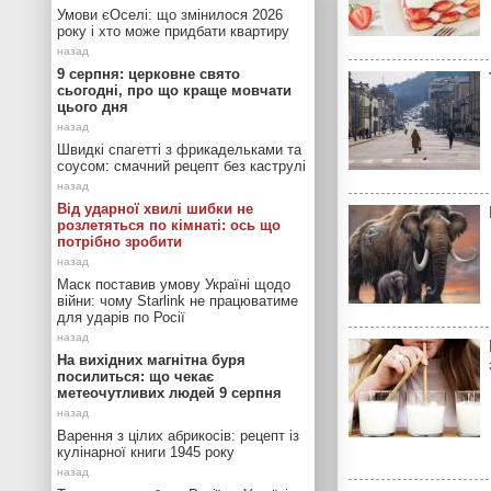
Умови єОселі: що змінилося 2026
року і хто може придбати квартиру
9 серпня: церковне свято
сьогодні, про що краще мовчати
цього дня
Швидкі спагетті з фрикадельками та
соусом: смачний рецепт без каструлі
Від ударної хвилі шибки не
розлетяться по кімнаті: ось що
потрібно зробити
Маск поставив умову Україні щодо
війни: чому Starlink не працюватиме
для ударів по Росії
На вихідних магнітна буря
посилиться: що чекає
метеочутливих людей 9 серпня
Варення з цілих абрикосів: рецепт із
кулінарної книги 1945 року