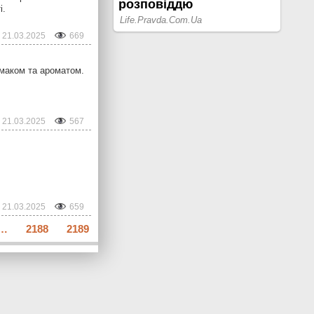
і.
21.03.2025
669
смаком та ароматом.
21.03.2025
567
21.03.2025
659
…
2188
2189