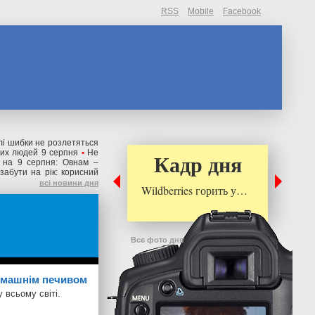
RSS
Mobile
Facebook
илі шибки не розлетяться
вих людей 9 серпня
•
Не
Кадр дня
 на 9 серпня: Овнам –
забути на рік: корисний
всі новини дня
Wildberries горить у…
Все фото дня
домашнім печивом
 всьому світі.