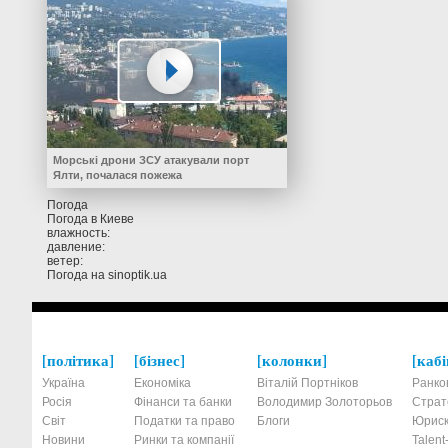
Морські дрони ЗСУ атакували порт
Ялти, почалася пожежа
Погода
Погода в
Киеве
влажность:
давление:
ветер:
Погода на
sinoptik.ua
політика
бізнес
колонки
кабі
Україна
Економіка
Віталій Портніков
Ранко
Росія
Фінанси та банки
Володимир Золоторьов
Страт
Світ
Податки та право
Блоги
Юриск
Новини
Ринки та компанії
Talen