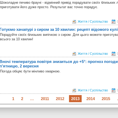
Шоколадне печиво брауні - відмінний привід порадувати своїх близьких
приготувати його дуже просто. Результат вас точно порадує.
Життя / Суспільство
Готуємо хачапурі з сиром за 10 хвилин: рецепт відомого кул
Порадуйте своїх близьких випічкою з сиром. Для цього можете приготува
всього за 10 хвилин!
Життя / Суспільство
Вночі температура повітря знизиться до +5°: прогноз погоди 
п'ятницю, 2 вересня
Погода обіцяє бути мінливо хмарною.
Життя / Суспільство
1
2
…
2011
2012
2013
2014
2015