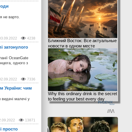
годи
я не варто.
03.09.2022
4238
Ближний Восток: Все актуальные
новости в одном месте
лі затонулого
мпанії OceanGate
анцюга, одного з
02.09.2022
7336
м України: чим
Why this ordinary drink is the secret
to feeling your best every day
я видачі малечі у
2.09.2022
13871
і просто