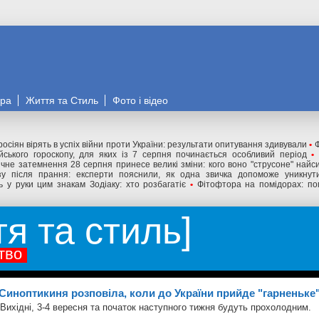
ора
Життя та Стиль
Фото і відео
росіян вірять в успіх війни проти України: результати опитування здивували
•
Ф
йського гороскопу, для яких із 7 серпня починається особливий період
•
чне затемнення 28 серпня принесе великі зміни: кого воно "струсоне" найс
у після прання: експерти пояснили, як одна звичка допоможе уникнути
ь у руки цим знакам Зодіаку: хто розбагатіє
•
Фітофтора на помідорах: по
тя та стиль
тво
Синоптикиня розповіла, коли до України прийде "гарненьке
Вихідні, 3-4 вересня та початок наступного тижня будуть прохолодним.