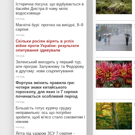
Історична посуха: що відбувається в
басейні Дністра й чому міліє
водосховище
Магнітні бурі: прогноз на вихідні, 8–9
серпня
Скільки росіян вірять в успіх
війни проти України: результати
опитування здивували
Зеленський виходить у перший тур,
але програє Залужному та Федорову
в другому: нове соцопитування
Фортуна змінить правила гри:
чотири знаки китайського
гороскопу, для яких із 7 серпня
починається особливий період
Більшість готує курячу грудку
неправильно: ось що потрібно
зробити, щоб м’ясо стало соковитим і
ніжним
Ялта під ударом ЗСУ 7 серпня -