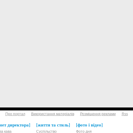
Про портал
Використання матеріалів
Розміщення реклами
Rss
нет директора
життя та стиль
фото і відео
ва кава
Суспільство
Фото дня