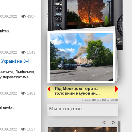
03.09.2022
4307
вітер.
03.09.2022
1543
Україні на 3-4
инської, Львівської,
му переважатиме
Під Москвою горить
головний науковий…
03.09.2022
1481
и другие фотогалереи
Мы в соцсетях
 вихідні.
<
>
03.09.2022
1027