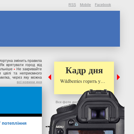
RSS
Mobile
Facebook
ортуна змінить правила
Як врятувати город від
Кадр дня
ильніше
•
Не закривайте
 цвілі та неприємного
милка, через яку можна
Wildberries горить у…
всі новини дня
Все фото дня
" потепління