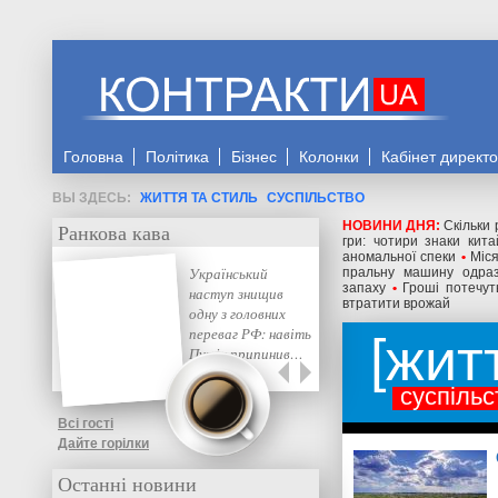
Головна
Політика
Бізнес
Колонки
Кабінет директ
ЖИТТЯ ТА СТИЛЬ
СУСПІЛЬСТВО
НОВИНИ ДНЯ:
Скільки 
Ранкова кава
гри: чотири знаки кита
аномальної спеки
•
Міся
Український
пральну машину одраз
запаху
•
Гроші потечут
наступ знищив
втратити врожай
одну з головних
переваг РФ: навіть
жит
Путін припинив…
суспільс
Всі гості
Дайте горілки
Останні новини