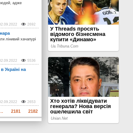
 людей, адже
02.09.2022
2692
інара
ти лінивий хачапурі
02.09.2022
5536
в Україні на
02.09.2022
2653
…
2181
2182