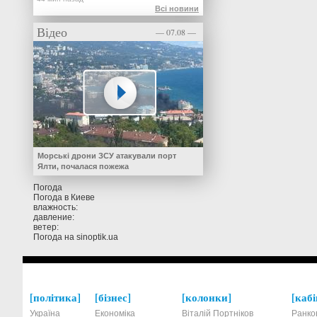
Всі новини
Відео
— 07.08 —
Морські дрони ЗСУ атакували порт
Ялти, почалася пожежа
Погода
Погода в
Киеве
влажность:
давление:
ветер:
Погода на
sinoptik.ua
політика
бізнес
колонки
кабі
Україна
Економіка
Віталій Портніков
Ранко