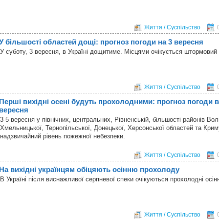
Життя / Суспільство
У більшості областей дощі: прогноз погоди на 3 вересня
У суботу, 3 вересня, в Україні дощитиме. Місцями очікується штормовий 
Життя / Суспільство
Перші вихідні осені будуть прохолодними: прогноз погоди в 
вересня
3-5 вересня у північних, центральних, Рівненській, більшості районів Вол
Хмельницької, Тернопільської, Донецької, Херсонської областей та Кри
надзвичайний рівень пожежної небезпеки.
Життя / Суспільство
На вихідні українцям обіцяють осінню прохолоду
В Україні після виснажливої серпневої спеки очікуються прохолодні осінні
Життя / Суспільство