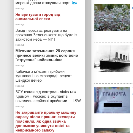
морські дрони атакували порт
Як врятувати город від
аномальної спеки
Захід перестає реагувати на
прохання Зеленського: що буде із
захистом неба — NYT
Місячне затемнення 28 серпня
принесе великі зміни: кого воно
"струсоне" найсильніше
Кабачки з м’ясом і грибами,
тушковані на сковороді: рецепт
швидкої вечері
ЗСУ взяли під контроль лінію між
Кримом і Росією: в окупантів
почались серйозні проблеми — ISW
Не закривайте пральну машину
одразу після прання: експерти
пояснили, як одна звичка
допоможе уникнути цвілі та
неприємного запаху