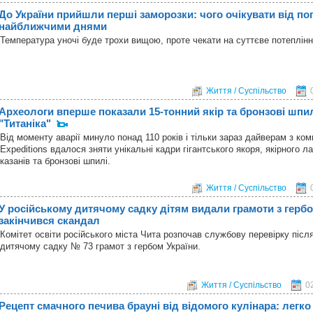
До України прийшли перші заморозки: чого очікувати від по
найближчими днями
Температура уночі буде трохи вищою, проте чекати на суттєве потеплінн
Життя / Суспільство
Археологи вперше показали 15-тонний якір та бронзові шпи
"Титаніка"
Від моменту аварії минуло понад 110 років і тільки зараз дайверам з ко
Expeditions вдалося зняти унікальні кадри гігантського якоря, якірного л
казанів та бронзові шпилі.
Життя / Суспільство
У російському дитячому садку дітям видали грамоти з гербо
закінчився скандал
Комітет освіти російського міста Чита розпочав службову перевірку післ
дитячому садку № 73 грамот з гербом України.
Життя / Суспільство
0
Рецепт смачного печива брауні від відомого кулінара: легко 