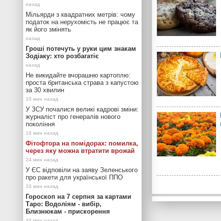
Мільярди з квадратних метрів: чому
податок на нерухомість не працює та
як його змінять
Гроші потечуть у руки цим знакам
Зодіаку: хто розбагатіє
Не викидайте вчорашню картоплю:
проста британська страва з капустою
за 30 хвилин
У ЗСУ почалися великі кадрові зміни:
журналіст про генералів нового
покоління
Фітофтора на помідорах: помилка,
через яку можна втратити врожай
У ЄС відповіли на заяву Зеленського
про ракети для української ППО
Гороскоп на 7 серпня за картами
Таро: Водоліям - вибір,
Близнюкам - прискорення