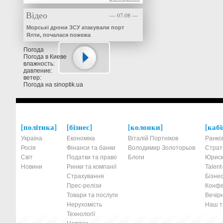
Відео
— 07.08 —
Морські дрони ЗСУ атакували порт
Ялти, почалася пожежа
Погода
Погода в
Киеве
влажность:
давление:
ветер:
Погода на
sinoptik.ua
політика
бізнес
колонки
кабі
Україна
Економіка
Віталій Портніков
Ранко
Росія
Фінанси та банки
Володимир Золоторьов
Страт
Світ
Податки та право
Блоги
Юриск
Новини
Ринки та компанії
Talen
Страхування
Бізнес
Прес-релізи
Конфе
Товари та послуги
Вечірн
Нерухомість
Наш тр
Технології