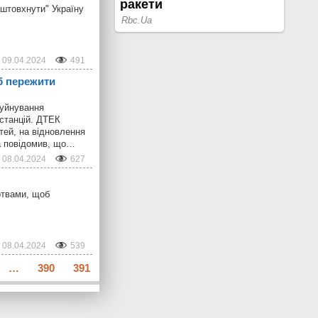
дштовхнути" Україну
09.04.2024
491
об пережити
руйнування
останцій. ДТЕК
тей, на відновлення
ва повідомив, що…
08.04.2024
627
ртвами, щоб
08.04.2024
539
…
390
391