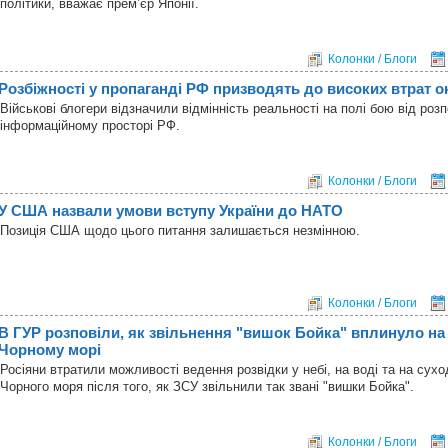
політики, вважає премʼєр Японії.
Колонки / Блоги
Розбіжності у пропаганді РФ призводять до високих втрат ок
Військові блогери відзначили відмінність реальності на полі бою від ро
інформаційному просторі РФ.
Колонки / Блоги
У США назвали умови вступу України до НАТО
Позиція США щодо цього питання залишається незмінною.
Колонки / Блоги
В ГУР розповіли, як звільнення "вишок Бойка" вплинуло на
Чорному морі
Росіяни втратили можливості ведення розвідки у небі, на воді та на суход
Чорного моря після того, як ЗСУ звільнили так звані "вишки Бойка".
Колонки / Блоги