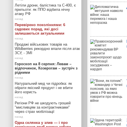
Летіли дрони, балістика та С-400, є
прильоти: як ППО відбила нічну
атаку РФ
Перевірено поколіннями: 6
садових порад, які досі
залишаються актуальними
Продажі військових товарів на
Wildberries рекордно впали після атак
ЗСУ, - ЗМІ
Гороскоп на 8 серпня: Левам –
відпочинок, Козерогам – зустріч з
рідними
Натуральний мед чи підробка: як
обрати якісний продукт і не вбити
його користь
Регіони РФ не шкодують грошей
"мисливцям за контрактниками"
через страх мобілізації
Одна склянка у злив — і про
засмічення труб можна забути