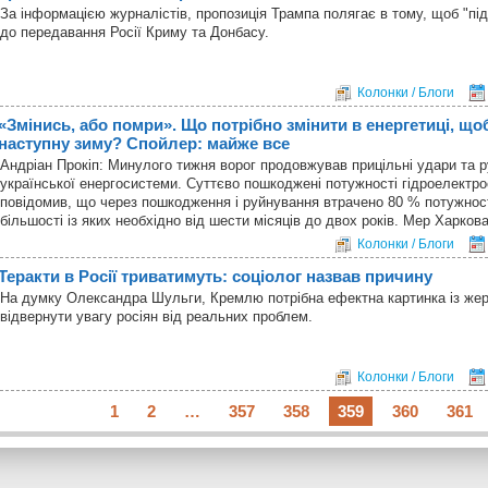
За інформацією журналістів, пропозиція Трампа полягає в тому, щоб "пі
до передавання Росії Криму та Донбасу.
Колонки / Блоги
«Змінись, або помри». Що потрібно змінити в енергетиці, щ
наступну зиму? Спойлер: майже все
Андріан Прокіп: Минулого тижня ворог продовжував прицільні удари та 
української енергосистеми. Суттєво пошкоджені потужності гідроелектр
повідомив, що через пошкодження і руйнування втрачено 80 % потужнос
більшості із яких необхідно від шести місяців до двох років. Мер Харко
Колонки / Блоги
Теракти в Росії триватимуть: соціолог назвав причину
На думку Олександра Шульги, Кремлю потрібна ефектна картинка із же
відвернути увагу росіян від реальних проблем.
Колонки / Блоги
1
2
…
357
358
359
360
361