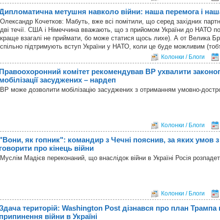
Дипломатична метушня навколо війни: наша перемога і наш
Олександр Кочетков: Мабуть, вже всі помітили, що серед західних пар
дві течії. США і Німеччина вважають, що з прийомом України до НАТО по
краще взагалі не приймати, бо може статися щось лихе). А от Велика Бр
спільно підтримують вступ України у НАТО, коли це буде можливим (тоб
Колонки / Блоги
Правоохоронний комітет рекомендував ВР ухвалити законо
мобілізації засуджених – нардеп
ВР може дозволити мобілізацію засуджених з отриманням умовно-достро
Колонки / Блоги
"Вони, як гопник": командир з Чечні пояснив, за яких умов 
говорити про кінець війни
Муслім Мадієв переконаний, що внаслідок війни в Україні Росія розпадет
Колонки / Блоги
Здача територій: Washington Post дізнався про план Трампа
припинення війни в Україні