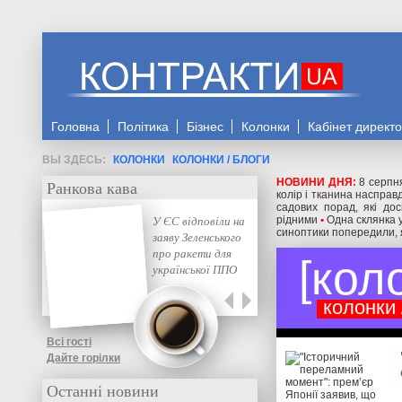
Головна
Політика
Бізнес
Колонки
Кабінет директ
КОЛОНКИ
КОЛОНКИ / БЛОГИ
НОВИНИ ДНЯ:
8 серпн
Ранкова кава
колір і тканина насправд
садових порад, які до
У ЄС відповіли на
рідними
•
Одна склянка 
синоптики попередили, я
заяву Зеленського
про ракети для
кол
української ППО
колонки 
Всі гості
Дайте горілки
Останні новини