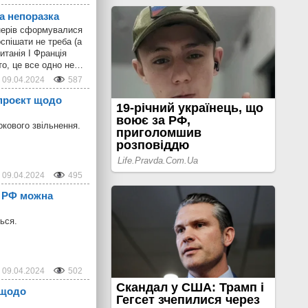
а непоразка
тнерів сформувалися
спішати не треба (а
итанія І Франція
то, це все одно не…
09.04.2024
587
проєкт щодо
кового звільнення.
09.04.2024
495
з РФ можна
ься.
09.04.2024
502
 щодо