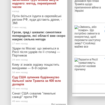
надовго: метод, перевірений
часом
Путін боїться їздити в європейські
регіони РФ, куди дістають дрони, -
ЗМІ
Грози, град і шквали: синоптики
попередили, які області вже скоро
накриє сильна негода
Удари по Москві: що зміниться в
Росії після ударів по її столиці —
Портников
Кому зі знаків зодіаку пощастить
вихідними — 8–9 серпня
Суд США зупинив будівництво
бальної зали Трампа за 400 млн
доларів
Сенат США схвалив "пекельні
санкції" проти РФ
Всі новини