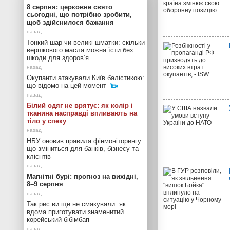
8 серпня: церковне свято
сьогодні, що потрібно зробити,
щоб здійснилося бажання
Тонкий шар чи великі шматки: скільки
вершкового масла можна їсти без
шкоди для здоров’я
Окупанти атакували Київ балістикою:
що відомо на цей момент
Білий одяг не врятує: як колір і
тканина насправді впливають на
тіло у спеку
НБУ оновив правила фінмоніторингу:
що зміниться для банків, бізнесу та
клієнтів
Магнітні бурі: прогноз на вихідні,
8–9 серпня
Так рис ви ще не смакували: як
вдома приготувати знаменитий
корейський бібімбап