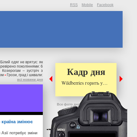
RSS
Mobile
Facebook
Білий одяг не врятує: як
ревірено поколіннями: 6
Кадр дня
 Козерогам – зустріч з
ом
•
Грози, град і шквали:
всі новини дня
Wildberries горить у…
Все фото дня
 країна змінює
 Азії потребує зміни