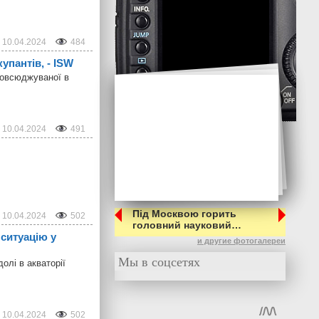
10.04.2024
484
упантів, - ISW
зповсюджуваної в
10.04.2024
491
Під Москвою горить
10.04.2024
502
головний науковий…
 ситуацію у
и другие фотогалереи
Мы в соцсетях
олі в акваторії
10.04.2024
502