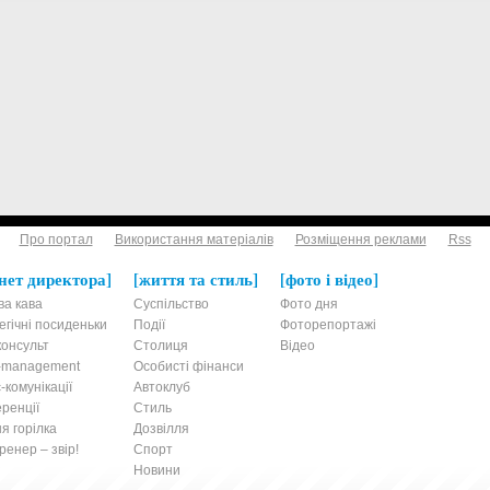
Про портал
Використання матеріалів
Розміщення реклами
Rss
нет директора
життя та стиль
фото і відео
ва кава
Суспільство
Фото дня
егічні посиденьки
Події
Фоторепортажі
онсульт
Столиця
Відео
t-management
Особисті фінанси
-комунікації
Автоклуб
ренції
Стиль
я горілка
Дозвілля
енер – звір!
Спорт
Новини