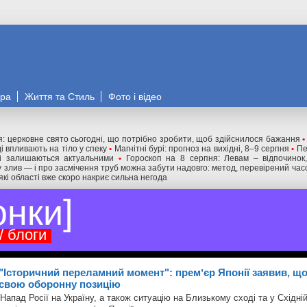
ора
Життя та Стиль
Фото і відео
я: церковне свято сьогодні, що потрібно зробити, щоб здійснилося бажання
•
і впливають на тіло у спеку
•
Магнітні бурі: прогноз на вихідні, 8–9 серпня
•
Пе
сі залишаються актуальними
•
Гороскоп на 8 серпня: Левам – відпочинок,
у злив — і про засмічення труб можна забути надовго: метод, перевірений час
кі області вже скоро накриє сильна негода
онки
/ блоги
"Історичний переламний момент": премʼєр Японії заявив, що
свою оборонну позицію
Напад Росії на Україну, а також ситуацію на Близькому сході та у Східній