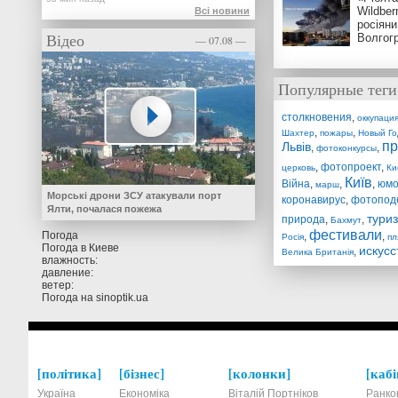
Wildber
Всі новини
росіяни
Відео
Волгог
— 07.08 —
Популярные теги
столкновения
,
оккупаци
,
,
Шахтер
пожары
Новый Го
пр
Львів
,
,
фотоконкурсы
,
фотопроект
,
церковь
Ки
Київ
Війна
,
,
,
юм
марш
Морські дрони ЗСУ атакували порт
коронавирус
,
фотопод
Ялти, почалася пожежа
тури
природа
,
,
Бахмут
фестивали
Погода
,
,
Росія
пл
Погода в
Киеве
искусс
,
Велика Британія
влажность:
давление:
ветер:
Погода на
sinoptik.ua
політика
бізнес
колонки
кабі
Україна
Економіка
Віталій Портніков
Ранко