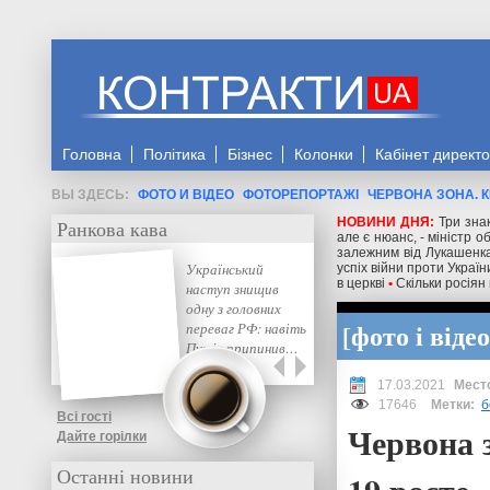
Головна
Політика
Бізнес
Колонки
Кабінет директ
ФОТО И ВІДЕО
ФОТОРЕПОРТАЖІ
ЧЕРВОНА ЗОНА. К
НОВИНИ ДНЯ:
Три знак
Ранкова кава
але є нюанс, - міністр 
залежним від Лукашенка
Український
успіх війни проти Україн
в церкві
•
Скільки росіян
наступ знищив
одну з головних
фото і відео
переваг РФ: навіть
Путін припинив…
17.03.2021
17646
Метки:
б
Всі гості
Червона з
Дайте горілки
Останні новини