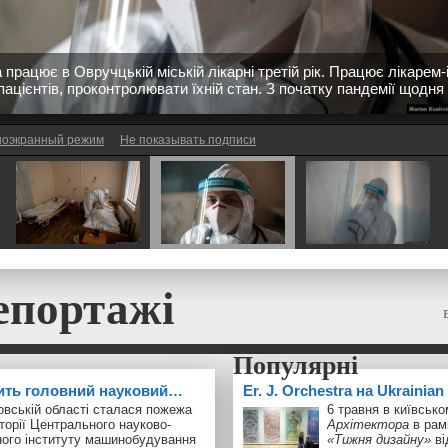
а працює в Овручцькій міській лікарні третій рік. Працює лікарем-і
пацієнтів, проконтролювати їхній стан. З початку пандемії щодня
оэкранный режим
Не показывать подписи
епортажі
ить головний науковий…
Er. J. Orchestra на Ukrainia
овській області сталася пожежа
6 травня в київськ
торії Центрального науково-
Архітектора
в рам
ного інституту машинобудування
«Тижня дизайну»
ві