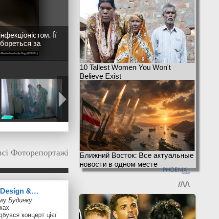
нфекціоністом. Її
 бореться за
10 Tallest Women You Won't
Believe Exist
всі Фоторепортажі
Ближний Восток: Все актуальные
новости в одном месте
n Design &…
ому
Будинку
ках
дбувся концерт цієї