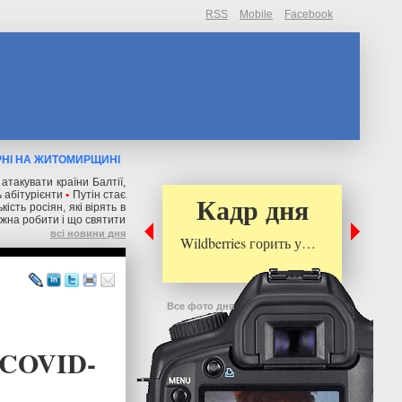
RSS
Mobile
Facebook
АРНІ НА ЖИТОМИРЩИНІ
 атакувати країни Балтії,
 абітурієнти
•
Путін стає
Кадр дня
ькість росіян, які вірять в
ожна робити і що святити
всі новини дня
Wildberries горить у…
Все фото дня
а COVID-