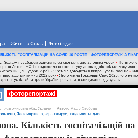
ора
Життя та Стиль
Фото і відео
ІЛЬКІСТЬ ГОСПІТАЛІЗАЦІЙ НА COVID-19 РОСТЕ – ФОТОРЕПОРТАЖ ІЗ ЛІК
и Зодіаку незабаром здійснять усі свої мрії, але за однієї умови
•
Путін хоче
оборони Литви
•
МОН продовжило строки вступу до коледжів: скільки часу мають
 через нищівні удари України: Кремлю доводиться випрошувати пальне
•
Кіл
и, впала до мінімуму з 2022 року
•
Якого числа Горіховий Спас 2026: чого не м
 вірять в успіх війни проти України: результати опитування здивували
фоторепортажі
Житомирська обл., Україна
Радіо Свобода
ольницы
,
Житомирщина
,
коронавирус
,
пандемия
,
медики
.
она. Кількість госпіталізацій н