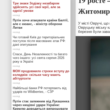
19 росте 
Три знаки Зодіаку незабаром
здійснять усі свої мрії, але за
Житомир
однієї умови
Путін хоче атакувати країни Балтії,
У місті Овручі, щ
але є нюанс, - міністр оборони
Овруцьку міську кл
Литви
березня були зава
Чи готовий Київ до територіальних
поступок після масованих атак РФ:
дані опитування
Спаси, День Незалежності та багато
чого іншого: усі свята серпня 2026
року в Україні
МОН продовжило строки вступу до
коледжів: скільки часу мають
абітурієнти
Найбільші банки РФ потерпають від
ударів по Wildberries, - СЗР
Путін стає залежним від Лукашенка
через нищівні удари України:
Кремлю доводиться випрошувати