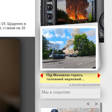
D-19. Щоденно в
і, станом на 16
Під Москвою горить
головний науковий…
и другие фотогалереи
Мы в соцсетях
<
>