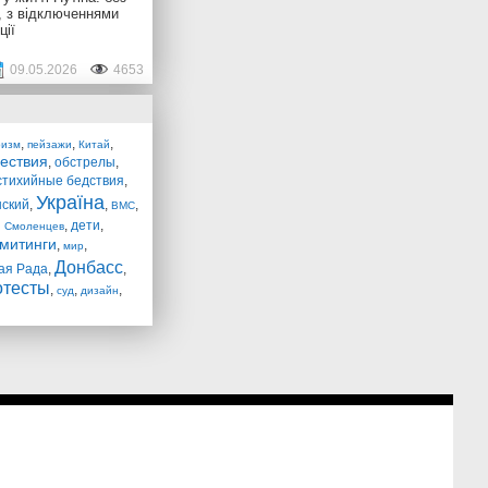
, з відключеннями
ції
09.05.2026
4653
,
,
,
ризм
пейзажи
Китай
ествия
,
обстрелы
,
стихийные бедствия
,
Україна
нский
,
,
,
ВМС
,
дети
,
й Смоленцев
митинги
,
,
мир
Донбасс
ая Рада
,
,
отесты
,
,
,
суд
дизайн