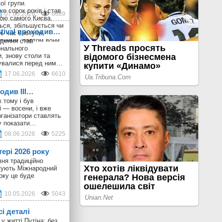
ої групи.
е сорок років і став
07.05.2026
6689
ою самого Києва.
ься, збільшується чи
stival проходив…
ь час виступи
рними, раптом вони
дення став
 і пізніше виникають
онального
онцерти великим
, знову столи та
збирають своєрідний
шувалися перед ним…
, в якому майже всі
17.06.2026
6610
krainian Design &
є випадковою, тому
ходив III…
 колектив активно
никами: колись це
 тому і був
ані з концертами,
 — восени, і вже
-музичні
ганізатори ставлять
у показати…
08.06.2026
5225
тері 2026 року
вня традиційно
ткують Міжнародний
оку це буде
10.05.2026
5043
сі деталі
у житті Путіна: без