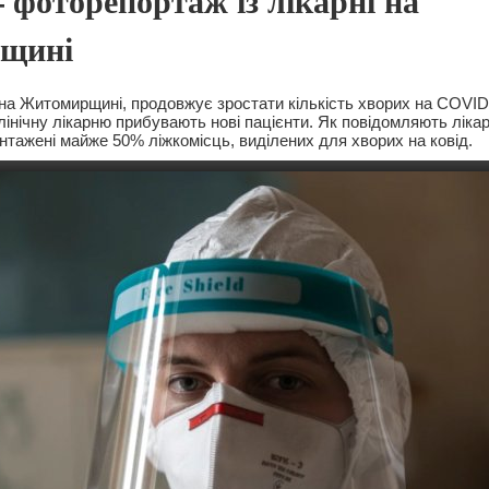
– фоторепортаж із лікарні на
щині
о на Житомирщині, продовжує зростати кількість хворих на COVI
інічну лікарню прибувають нові пацієнти. Як повідомляють лікар
нтажені майже 50% ліжкомісць, виділених для хворих на ковід.