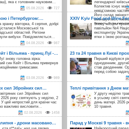
аш), яка є головним науковим…
легендарної київськ
Колектив існує майж
05.08.2026
727
невід’ємною частин
Його склад змінюєт
вою і Петербургом:…
ХXІV Kyiv Food and Wine Fe
зменшується, якийс
можуть бути регуля
а зранку вівторка, 4 серпня, добрі
Знову місцем прове
майже припиняються
істалися Московської та
павільйон №4 Наці
на новому місці. К
адської областей. Регіони
експоцентру України
складом нечасті і 
нули вибухи. Повідомляється…
ятки з їжею розта
клуб шанувальників
04.08.2026
987
знайомі. Участь в
U
Innovation Week
не 
т і Вільяма - принц Луї -…
23 та 24 травня в Києві про
що від перших днів
співпрацює з худож
уї знову головна зірка:
Перший відбувся рік
виставки, що поєдн
ий син Кейт і Вільяма привернув
одноденним, другий
колись — художньо
емоційними гримасами.
став дводенним. Ор
перформенси.
перед собою задач
03.08.2026
989
их сил Збройних сил…
Теплі привітання з Днем ма
овітряних сил Збройних сил
У другу неділю тра
 2026 року святкують у неділю, 2
в усьому світі свя
 У цей непростий для країни час
день матері. 2026 р
во важливо висловити…
10 травня.
02.08.2026
1458
1 липня - дрони масовано…
Парад у Москві 9 травня - в
, єта п**да!»: над ще двома
Найкоротший парад 