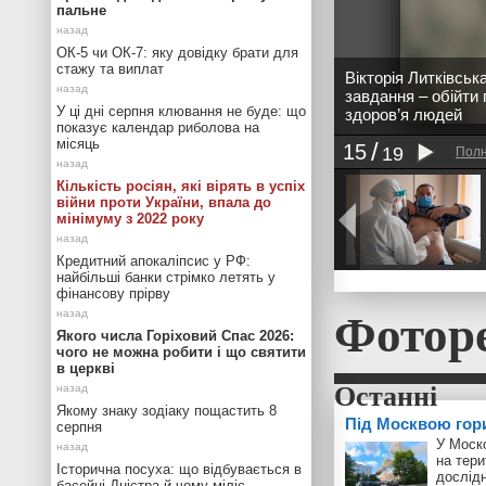
пальне
ОК-5 чи ОК-7: яку довідку брати для
стажу та виплат
Вікторія Литківськ
завдання – обійти 
У ці дні серпня клювання не буде: що
здоров’я людей
показує календар риболова на
місяць
15
19
Полн
Кількість росіян, які вірять в успіх
війни проти України, впала до
мінімуму з 2022 року
Кредитний апокаліпсис у РФ:
найбільші банки стрімко летять у
фінансову прірву
Фотор
Якого числа Горіховий Спас 2026:
чого не можна робити і що святити
в церкві
Якому знаку зодіаку пощастить 8
Під Москвою гор
серпня
У Моск
на тери
Історична посуха: що відбувається в
дослід
басейні Дністра й чому міліє