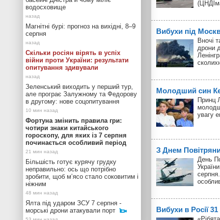
(ЦНДІм
водосховище
Магнітні бурі: прогноз на вихідні, 8–9
Вибухи під Моск
серпня
Вночі т
дрони д
Скільки росіян вірять в успіх
Ленінгр
війни проти України: результати
сколих
опитування здивували
Зеленський виходить у перший тур,
Молодший син Кей
але програє Залужному та Федорову
Принц Л
в другому: нове соцопитування
молодш
увагу 
Фортуна змінить правила гри:
чотири знаки китайського
гороскопу, для яких із 7 серпня
починається особливий період
З Днем Повітрян
День П
Більшість готує курячу грудку
України
неправильно: ось що потрібно
серпня.
зробити, щоб м’ясо стало соковитим і
особли
ніжним
Ялта під ударом ЗСУ 7 серпня -
Вибухи в Росії 3
морські дрони атакували порт
«Рібята