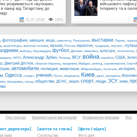
ries розриваються «вулкани»,
військового пафосу
 в паніці від Татарстану до
Інтернету та в ізоля
раду
31.07.2026
1961
выставки
фотография
,
,
авиация
,
мода
,
,
,
,
,
я
самолеты
Порошенко
Париж
терро
путеш
,
,
,
музыка
,
,
карантин
,
,
,
д
архитектура
военная техника
Россия
традиции
портрет
аздники
футбол
,
,
,
,
,
,
культура
,
,
выборы
Нацгвардия
Динамо
живопись
технологии
война
Александр Зубко
ВСУ
США
,
,
,
,
,
,
,
,
Зеле
евщина
НАТО
Польша
корабли
ор
,
Дмитрий Дятлов
,
,
,
,
,
,
сборная Украины
пандемия
Майдан
уикенд
соревнования
Серге
автомобили
полиция
животные
история
борки
,
,
,
,
,
,
,
#Євромайдан
политика
Киев
Одесса
учения
зм
,
,
,
,
,
,
,
,
,
Верховн
солдат
Путин
медицина
джаз
женщины
спорт
ЗСУ
пр
общество
люди
,
,
,
,
ДСНС
,
акции
,
,
,
,
зима
,
яжи
передовая
город
тво
Про портал
Використання матеріалів
Розміщення реклами
Rss
нет директора
життя та стиль
фото і відео
ва кава
Суспільство
Фото дня