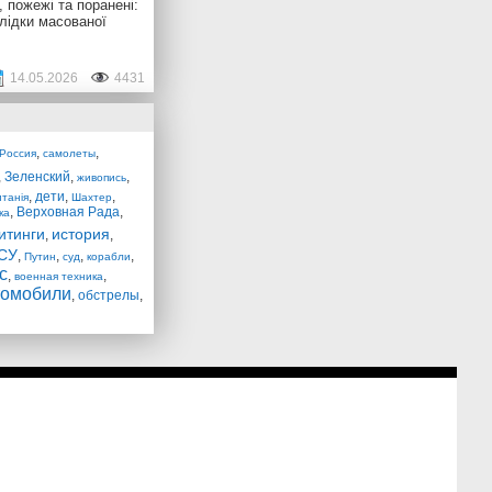
 пожежі та поранені:
лідки масованої
14.05.2026
4431
,
,
Россия
самолеты
,
Зеленский
,
,
живопись
,
дети
,
,
танія
Шахтер
,
Верховная Рада
,
ка
итинги
история
,
,
СУ
,
,
,
,
Путин
суд
корабли
с
,
,
военная техника
томобили
,
обстрелы
,