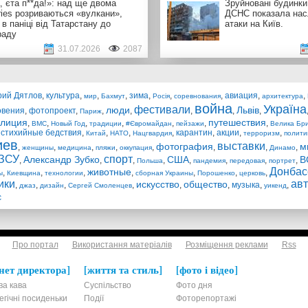
, єта п**да!»: над ще двома
Зруйновані будинки,
ries розриваються «вулкани»,
ДСНС показала нас
 в паніці від Татарстану до
атаки на Київ.
раду
31.07.2026
2087
рий Дятлов
,
культура
,
,
,
зима
,
,
,
авиация
,
,
мир
Бахмут
Росія
соревнования
архитектура
война
Україна
фестивали
люди
Львів
овения
,
фотопроект
,
,
,
,
,
,
Париж
лиция
путешествия
,
,
,
,
,
,
,
ВМС
Новый Год
традиции
#Євромайдан
пейзажи
Велика Бри
,
стихийные бедствия
,
,
,
,
карантин
,
акции
,
,
Китай
НАТО
Нацгвардия
терроризм
полити
иев
выставки
фотография
м
,
,
,
,
,
,
,
,
женщины
медицина
пляжи
оккупация
Динамо
ЗСУ
спорт
Александр Зубко
США
В
,
,
,
,
,
,
,
,
Польша
пандемия
передовая
портрет
Донбас
животные
,
,
,
,
,
,
,
ы
Киевщина
технологии
сборная Украины
Порошенко
церковь
ики
ав
искусство
общество
,
,
,
,
,
,
музыка
,
,
джаз
дизайн
Сергей Смоленцев
уикенд
с
Про портал
Використання матеріалів
Розміщення реклами
Rss
нет директора
життя та стиль
фото і відео
ва кава
Суспільство
Фото дня
егічні посиденьки
Події
Фоторепортажі