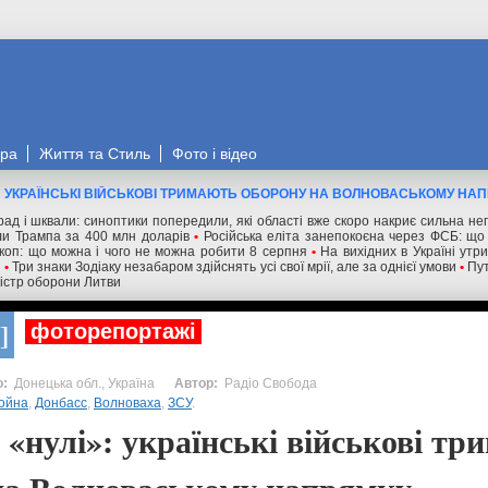
ора
Життя та Стиль
Фото і відео
»: УКРАЇНСЬКІ ВІЙСЬКОВІ ТРИМАЮТЬ ОБОРОНУ НА ВОЛНОВАСЬКОМУ НА
град і шквали: синоптики попередили, які області вже скоро накриє сильна н
ли Трампа за 400 млн доларів
•
Російська еліта занепокоєна через ФСБ: що 
коп: що можна і чого не можна робити 8 серпня
•
На вихідних в Україні утр
и
•
Три знаки Зодіаку незабаром здійснять усі свої мрії, але за однієї умови
•
Пут
іністр оборони Литви
фоторепортажі
Донецька обл., Україна
Радіо Свобода
ойна
,
Донбасс
,
Волноваха
,
ЗСУ
.
 «нулі»: українські військові т