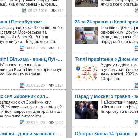
аш), яка є головним науковим…
ятки з їжею розта
05.08.2026
886
вою і Петербургом:…
23 та 24 травня в Києві про
а зранку вівторка, 4 серпня, добрі
Перший відбувся рік
істалися Московської та
одноденним, другий
адської областей. Регіони
став дводенним. Ор
нули вибухи. Повідомляється…
перед собою задач
04.08.2026
1129
т і Вільяма - принц Луї -…
Теплі привітання з Днем ма
уї знову головна зірка:
У другу неділю тра
ий син Кейт і Вільяма привернув
в усьому світі свя
емоційними гримасами.
день матері. 2026 р
10 травня.
03.08.2026
1124
их сил Збройних сил…
Парад у Москві 9 травня - в
овітряних сил Збройних сил
Найкоротший парад 
 2026 року святкують у неділю, 2
військового пафосу
 У цей непростий для країни час
Інтернету та в ізоля
во важливо висловити…
02.08.2026
1592
1 липня - дрони масовано…
Обстріл Києва 14 травня -