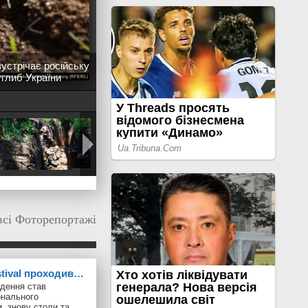
устрічає російську
углиб України
всі Фоторепортажі
stival проходив…
дення став
онального
, знову столи та