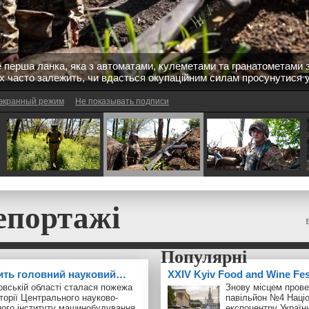
е перша ланка, яка з автоматами, кулеметами та гранатометами з
их часто залежить, чи вдасться окупаційним силам просунутися 
экранный режим
Не показывать подписи
епортажі
ить головний науковий…
ХXІV Kyiv Food and Wine Fe
овській області сталася пожежа
Знову місцем прове
торії Центрального науково-
павільйон №4 Наці
ного інституту машинобудування
експоцентру України