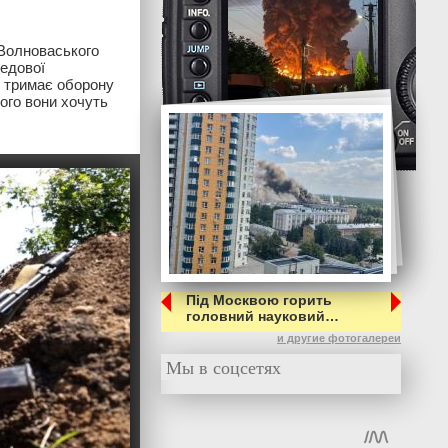
 Волноваського
редової
у тримає оборону
Чого вони хочуть
Під Москвою горить
головний науковий…
и другие фотогалереи
Мы в соцсетях