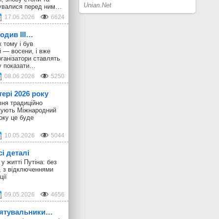
шувалися перед ним…
17.06.2026
6624
ходив III…
 тому і був
 — восени, і вже
ганізатори ставлять
у показати…
08.06.2026
5250
тері 2026 року
вня традиційно
ткують Міжнародний
оку це буде
10.05.2026
5044
сі деталі
у житті Путіна: без
, з відключеннями
ції
09.05.2026
4656
 рятувальники…