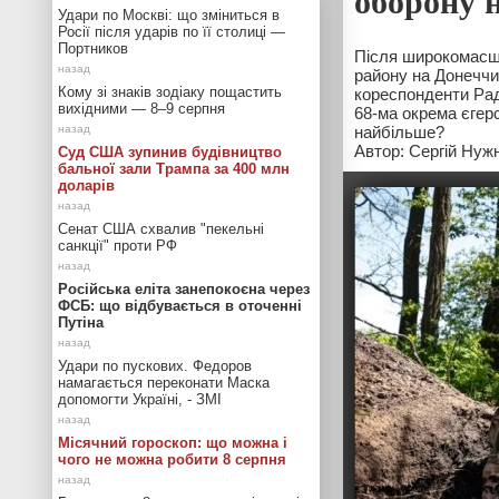
оборону 
Удари по Москві: що зміниться в
Росії після ударів по її столиці —
Портников
Після широкомасшт
району на Донеччин
Кому зі знаків зодіаку пощастить
кореспонденти Рад
вихідними — 8–9 серпня
68-ма окрема єгерс
найбільше?
Автор: Сергій Нуж
Суд США зупинив будівництво
бальної зали Трампа за 400 млн
доларів
Сенат США схвалив "пекельні
санкції" проти РФ
Російська еліта занепокоєна через
ФСБ: що відбувається в оточенні
Путіна
Удари по пускових. Федоров
намагається переконати Маска
допомогти Україні, - ЗМІ
Місячний гороскоп: що можна і
чого не можна робити 8 серпня