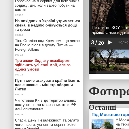
Гороскоп на 8 серпня для всіх знаків
зодіаку: дні, коли варто побути на
самоті
На вихідних в Україні утримається
спека, в неділю очікуються дощі
Піхотинці ЗСУ – ц
та грози
армію. Саме від н
Тінь Сталіна над Кремлем: що чекає
3
20
Полно
на Росію після відходу Путіна —
Foreign Affairs
Три знаки Зодіаку незабаром
здійснять усі свої мрії, але за
однієї умови
Путін хоче атакувати країни Балтії,
Фотор
але є нюанс, - міністр оборони
Литви
Чи готовий Київ до територіальних
поступок після масованих атак РФ:
дані опитування
Під Москвою гор
У Моск
Спаси, День Незалежності та багато
на тери
чого іншого: усі свята серпня 2026
дослід
року в Україні