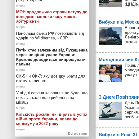
(ЦНДІм
МОН продовжило строки вступу до
коледжів: скільки часу мають
абітурієнти
Вибухи під Моск
Вночі т
дрони д
Найбільші банки РФ потерпають від
Ленінгр
ударів по Wildberries, - СЗР
сколих
Путін стає залежним від Лукашенка
через нищівні удари України:
Молодший син Кей
Кремлю доводиться випрошувати
пальне
Принц Л
молодш
увагу 
ОК-5 чи ОК-7: яку довідку брати для
стажу та виплат
У ці дні серпня клювання не буде: що
З Днем Повітрян
показує календар риболова на
місяць
День П
України
серпня.
Кількість росіян, які вірять в успіх
особли
війни проти України, впала до
мінімуму з 2022 року
Всі новини
Вибухи в Росії 3