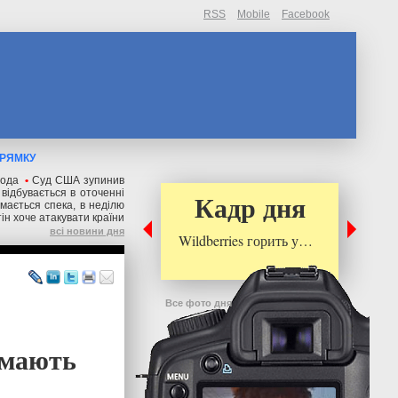
RSS
Mobile
Facebook
ПРЯМКУ
егода
•
Суд США зупинив
відбувається в оточенні
Кадр дня
имається спека, в неділю
ін хоче атакувати країни
всі новини дня
Wildberries горить у…
Все фото дня
римають