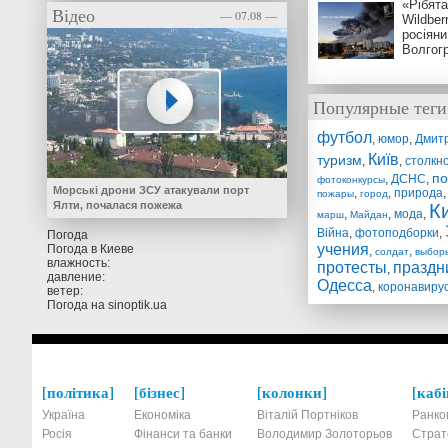
«Рібята
Відео
— 07.08 —
Wildber
росіяни
Волгог
Популярные теги
футбол
,
юмор
,
Дмит
Київ
туризм
,
,
столкн
по
,
ДСНС
,
фотоконкурсы
Морські дрони ЗСУ атакували порт
,
,
природа
пожары
город
Ялти, почалася пожежа
К
,
,
мода
,
марш
Майдан
Війна
,
фотоподборки
,
Погода
учения
Погода в
Киеве
,
,
солдат
выбор
влажность:
протесты
праздн
,
давление:
Одесса
,
коронавиру
ветер:
Погода на
sinoptik.ua
політика
бізнес
колонки
кабі
Україна
Економіка
Віталій Портніков
Ранко
Росія
Фінанси та банки
Володимир Золоторьов
Страт