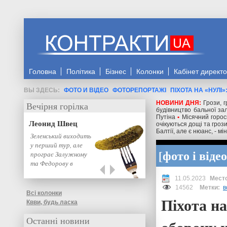
Головна
Політика
Бізнес
Колонки
Кабінет директ
ФОТО И ВІДЕО
ФОТОРЕПОРТАЖІ
ПІХОТА НА «НУЛІ
НОВИНИ ДНЯ:
Грози, 
Вечірня горілка
будівництво бальної за
Путіна
•
Місячний горос
Леонид Швец
очікуються дощі та гроз
Балтії, але є нюанс, - м
Зеленський виходить
у перший тур, але
фото і відео
програє Залужному
та Федорову в
другому: нове…
11.05.2023
14562
Метки:
в
Всі колонки
Піхота на
Квви, будь ласка
Останні новини