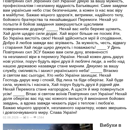
Повітряних сил Збройних сил України! Дякую за вашу мужність,
професіоналізм і незламну відданість Батьківщині. Саме завдяки
вам українське небо стає безпечнішим, а кожен із нас має віру
в майбутнє. Бажаю міцного здоров’я, витримки, надійного тилу,
бойового братерства та якнайшвидшої Перемоги. Нехай усі
польоти й бойові завдання завершуються щасливим
поверненням додому! _____ Нехай вас небо береже щомить,
Хай доля щедро сили додає. Хай ворог більше не посміє йти,
Бо Україна вистоїть своє! Нехай здійсняться мрії й сподівання,
Добро й любов завжди вас зігрівають. За мужність, честь, відвагу
і старання Хай люди щиро дякують і поважають! ____ У День
Повітряних сил ЗСУ бажаю вам сили духу, впевненості
та незламної віри в перемогу України. Нехай кожен день дарує
нові успіхи, поруч будуть вірні друзі й люблячі люди, а небо над
нашою державою назавжди стане мирним. Дякуємо за вашу
службу, сміливість і захист українського неба! _____ Вітаємо
зі святом вас сьогодні, Хто небо України захищає. Нехай
Господь дарує мир і спокій, Від лиха та біди оберігає. Хай буде
сила, мужність і наснага, Хай поруч будуть друзі й рідний дім.
Нехай Перемога стане нагородою, А щастя й мир повернуться
усім! _____ Вітаю зі святом воїнів Повітряних сил України! Нехай
доля оберігає вас під час кожного вильоту й виконання бойових
завдань, а вдома завжди чекають рідні з теплом і любов’ю.
Бажаю міцного здоров’я, незламного характеру, нових звершень
і довгоочікуваного миру. Слава Україні!
02.08.2026 —
6 —
1584
Вибухи в