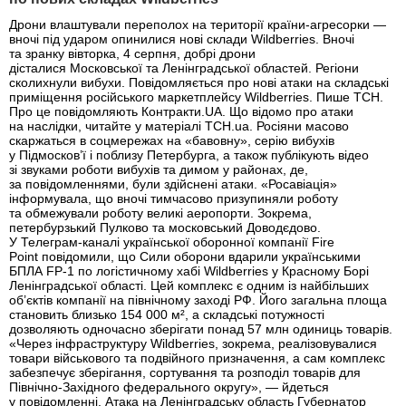
Дрони влаштували переполох на території країни-агресорки —
вночі під ударом опинилися нові склади Wildberries. Вночі
та зранку вівторка, 4 серпня, добрі дрони
дісталися Московської та Ленінградської областей. Регіони
сколихнули вибухи. Повідомляється про нові атаки на складські
приміщення російського маркетплейсу Wildberries. Пише ТСН.
Про це повідомляють Контракти.UA. Що відомо про атаки
на наслідки, читайте у матеріалі ТСН.ua. Росіяни масово
скаржаться в соцмережах на «бавовну», серію вибухів
у Підмосков’ї і поблизу Петербурга, а також публікують відео
зі звуками роботи вибухів та димом у районах, де,
за повідомленнями, були здійснені атаки. «Росавіація»
інформувала, що вночі тимчасово призупиняли роботу
та обмежували роботу великі аеропорти. Зокрема,
петербурзький Пулково та московський Доводєдово.
У Телеграм-каналі української оборонної компанії Fire
Point повідомили, що Сили оборони вдарили українськими
БПЛА FP-1 по логістичному хабі Wildberries у Красному Борі
Ленінградської області. Цей комплекс є одним із найбільших
об’єктів компанії на північному заході РФ. Його загальна площа
становить близько 154 000 м², а складські потужності
дозволяють одночасно зберігати понад 57 млн одиниць товарів.
«Через інфраструктуру Wildberries, зокрема, реалізовувалися
товари військового та подвійного призначення, а сам комплекс
забезпечує зберігання, сортування та розподіл товарів для
Північно-Західного федерального округу», — йдеться
у повідомленні. Атака на Ленінградську область Губернатор