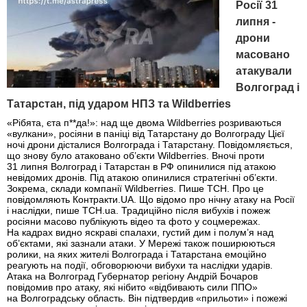
Росії 31
липня -
дрони
масовано
атакували
Волгоград і
Татарстан, під ударом НПЗ та Wildberries
«Рібята, єта п**да!»: над ще двома Wildberries розриваються
«вулкани», росіяни в паніці від Татарстану до Волгограду Цієї
ночі дрони дісталися Волгограда і Татарстану. Повідомляється,
що знову було атаковано об’єкти Wildberries. Вночі проти
31 липня Волгоград і Татарстан в РФ опинилися під атакою
невідомих дронів. Під атакою опинилися стратегічні об’єкти.
Зокрема, склади компанії Wildberries. Пише ТСН. Про це
повідомляють Контракти.UA. Що відомо про нічну атаку на Росії
і наслідки, пише ТСН.ua. Традиційно після вибухів і пожеж
росіяни масово публікують відео та фото у соцмережах.
На кадрах видно яскраві спалахи, густий дим і полум’я над
об’єктами, які зазнали атаки. У Мережі також поширюються
ролики, на яких жителі Волгограда і Татарстана емоційно
реагують на події, обговорюючи вибухи та наслідки ударів.
Атака на Волгоград Губернатор регіону Андрій Бочаров
повідомив про атаку, які нібито «відбивають сили ППО»
на Волгоградську область. Він підтвердив «прильоти» і пожежі