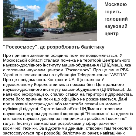
Москвою
горить
головний
науковий
центр
"Роскосмосу", де розробляють балістику
Про причини займання офіційно поки не повідомляється. У
Московській області сталася пожежа на території Центрального
науково-дослідного інституту машинобудування (ЦНДІмаш), яка
є головним науковим центром "Роскосмосу". Про це пише РБК-
Україна із посиланням на публікацію Telegram-канал "ASTRA".
Про це повідомляють Контракти.UA. Що сталося У
підмосковному Королеві виникла пожежа біля Центрального
науково-дослідного інституту машинобудування (ЦНИИмаш). За
наявною інформацією, спалах стався на території підприємства,
проте його причини поки що офіційно не розкриваються. Дані
про можливі постраждалі або масштаби пожежі на момент
публікації відсутні. Стратегічний об'єкт ЦНДІмаш є головним
науковим центром державної корпорації "Роскосмос" та одним із
ключових науково-дослідних підприємств російської космічної
галузі. Інститут займається розробками у сфері ракетно-
космічної техніки. За відкритими даними, створені там технології
застосовуються при розробці балістичних ракет, навігаційних