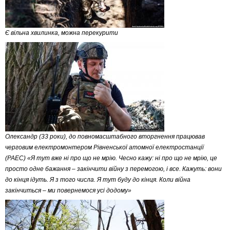
Є вільна хвилинка, можна перекурити
Олександр (33 роки), до повномасштабного вторгнення працював
черговим електромонтером Рівненської атомної електростанції
(РАЕС) «Я тут вже ні про що не мрію. Чесно кажу: ні про що не мрію, це
просто одне бажання – закінчити війну з перемогою, і все. Кажуть: вони
до кінця ідуть. Я з того числа. Я тут буду до кінця. Коли війна
закінчиться – ми повернемося усі додому»