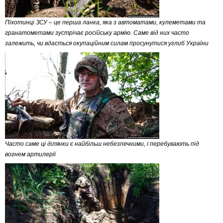
Піхотинці ЗСУ – це перша ланка, яка з автоматами, кулеметами та
гранатометами зустрічає російську армію. Саме від них часто
залежить, чи вдасться окупаційним силам просунутися углиб України
Часто саме ці ділянки є найбільш небезпечними, і перебувають під
вогнем артилерії