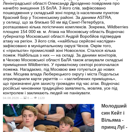
Ленінградської області Олександр Дрозденко повідомив про
начебто знищення 15 БпЛА. З його слів, зафіксовано
пошкодження у складській зоні поряд із населеним пунктом
Красний Бор у Тосненському районі. За даними ASTRA,
у селищі, що за близько 50 км від Санкт-Петербурга,
розташовано кілька логістичних комплексів. Зокрема, Wildberries
площею 154 000 кв. м. Атака на Московську область Водночас
губернатор Московської області Андрій Воробйов підтвердив
атаку на регіон. З його слів, «найбільш серйозні наслідки»
зафіксовано в муніципальному окрузі Чехов. Окрім того,
є «прильоти» промисловій зоні Новоселок. Сталося кілька
пожеж. Найбільша з них — на складі. За даними моніторів,
в Чехово Московської області БаЛА також атакували складські
приміщення Wildberries. У приватному секторі розпочалася
пожежа. Нагадаємо, під Москвою вже готуються до нових
атак. Місцева влада Люберецького округу і міста Подольськ
оприлюднили карти укриттів — «заглиблених приміщень»,
що призначені для захисту громадян під час атак. Водночас
російські чиновники традиційно заявляють, мовляв, усе під
контролем і закликають людей не панікувати.
04.08.2026 —
6 —
1120
Молодший
син Кейт і
Вільяма -
принц Луї -