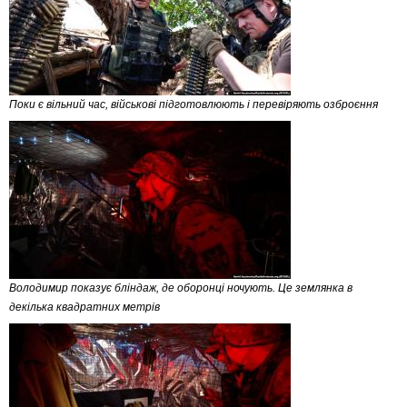
Поки є вільний час, військові підготовлюють і перевіряють озброєння
Володимир показує бліндаж, де оборонці ночують. Це землянка в
декілька квадратних метрів