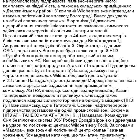
на промисловому підприємстві паливно-енергетичного
комплексу на півдні міста, а також на складських приміщеннях
у Дзержинському районі. У компанії Wildberries вже підтвердили
атаку на логістичний комплекс у Волгограді. Внаслідок удару
на об’єкті спалахнула пожежа. В організації бідкаються,
що приймання товарів і відвантаження замовлень тимчасово
здійснюються через інші логістичні центри компанії.
Це логістичний комплекс площею 44 тис. квадратних метрів
й він є ключовим логістичним вузлом для Волгоградської,
Астраханської та сусідніх областей. Окрім того, за даними
OSINT-аналітиків у Волгограді було атаковано ще й НПЗ
«Лукойл-Волгограднефтепереработка», який є одним
з найбільших у РФ. Він виробляє бензин, дизельне, авіаційне
паливо та інші нафтопродукти. Атака на Татарстан Під прицілом
дронів цієї ночі був і Татарстан. У Зеленодольську знову
«прилетіло» по складах Wildberries, який вже атакували
и 23 липня. На кадрах, що потрапили до Мережі, видно, як після
атаки спостерігається задимлення над приміщенням
комплексу. ASTRA пише, що сьогодні зранку мешканці Казані
та передмістя повідомляли про вибухи. Очевидці також
поділилися кадром сильного горіння на одному з місцевих НПЗ
і у Нижньокамську, що в Татарстані. Основні нафтопереробні
підприємства розташовані в одній промисловій зоні. Зокрема,
НПЗ АТ «ТАНЕКО» та АТ «ТАІФ-НК». Нагадаємо, Командувач
Сил безпілотних систем ЗСУ Роберт Бровді з іронією відреагував
на удари по логістичних центрах Wildberries у Росії. За словами
«Мадяра», вже восьмий логістичний центр компанії зазнав
ураження. Командувач натякнув, що такі атаки триватимуть