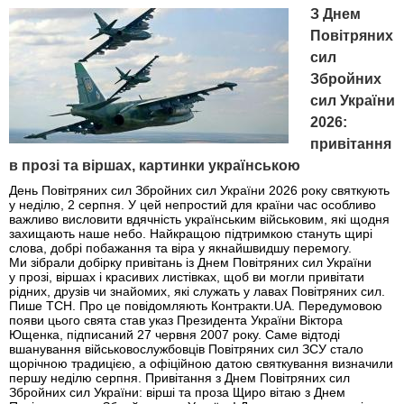
З Днем
Повітряних
сил
Збройних
сил України
2026:
привітання
в прозі та віршах, картинки українською
День Повітряних сил Збройних сил України 2026 року святкують
у неділю, 2 серпня. У цей непростий для країни час особливо
важливо висловити вдячність українським військовим, які щодня
захищають наше небо. Найкращою підтримкою стануть щирі
слова, добрі побажання та віра у якнайшвидшу перемогу.
Ми зібрали добірку привітань із Днем Повітряних сил України
у прозі, віршах і красивих листівках, щоб ви могли привітати
рідних, друзів чи знайомих, які служать у лавах Повітряних сил.
Пише ТСН. Про це повідомляють Контракти.UA. Передумовою
появи цього свята став указ Президента України Віктора
Ющенка, підписаний 27 червня 2007 року. Саме відтоді
вшанування військовослужбовців Повітряних сил ЗСУ стало
щорічною традицією, а офіційною датою святкування визначили
першу неділю серпня. Привітання з Днем Повітряних сил
Збройних сил України: вірші та проза Щиро вітаю з Днем