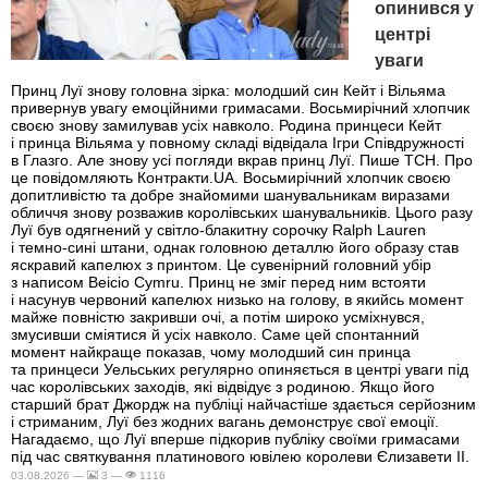
опинився у
центрі
уваги
Принц Луї знову головна зірка: молодший син Кейт і Вільяма
привернув увагу емоційними гримасами. Восьмирічний хлопчик
своєю знову замилував усіх навколо. Родина принцеси Кейт
і принца Вільяма у повному складі відвідала Ігри Співдружності
в Глазго. Але знову усі погляди вкрав принц Луї. Пише ТСН. Про
це повідомляють Контракти.UA. Восьмирічний хлопчик своєю
допитливістю та добре знайомими шанувальникам виразами
обличчя знову розважив королівських шанувальників. Цього разу
Луї був одягнений у світло-блакитну сорочку Ralph Lauren
і темно-сині штани, однак головною деталлю його образу став
яскравий капелюх з принтом. Це сувенірний головний убір
з написом Beicio Cymru. Принц не зміг перед ним встояти
і насунув червоний капелюх низько на голову, в якийсь момент
майже повністю закривши очі, а потім широко усміхнувся,
змусивши сміятися й усіх навколо. Саме цей спонтанний
момент найкраще показав, чому молодший син принца
та принцеси Уельських регулярно опиняється в центрі уваги під
час королівських заходів, які відвідує з родиною. Якщо його
старший брат Джордж на публіці найчастіше здається серйозним
і стриманим, Луї без жодних вагань демонструє свої емоції.
Нагадаємо, що Луї вперше підкорив публіку своїми гримасами
під час святкування платинового ювілею королеви Єлизавети II.
03.08.2026 —
3 —
1116