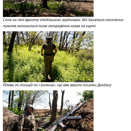
Села на лінії фронту здебільшого зруйновані. Від багатьох населених
пунктів залишилася лише географічна назва на карті
Йдемо до позицій по «зеленці», що вже вкрила посадки Донбасу