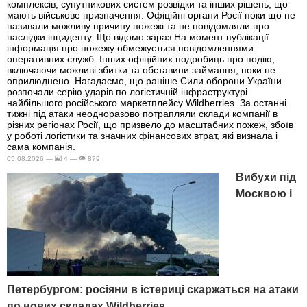
комплексів, супутникових систем розвідки та інших рішень, що
мають військове призначення. Офіційні органи Росії поки що не
називали можливу причину пожежі та не повідомляли про
наслідки інциденту. Що відомо зараз На момент публікації
інформація про пожежу обмежується повідомленнями
оперативних служб. Інших офіційних подробиць про подію,
включаючи можливі збитки та обставини займання, поки не
оприлюднено. Нагадаємо, що раніше Сили оборони України
розпочали серію ударів по логістичній інфраструктурі
найбільшого російського маркетплейсу Wildberries. За останні
тижні під атаки неодноразово потрапляли склади компанії в
різних регіонах Росії, що призвело до масштабних пожеж, збоїв
у роботі логістики та значних фінансових втрат, які визнала і
сама компанія.
05.08.2026 —
4 —
879
Вибухи під
Москвою і
Петербургом: росіяни в істериці скаржаться на атаки
по нових складах Wildberries