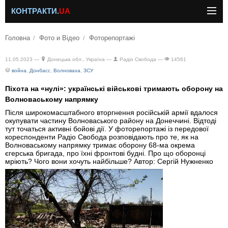
КОНТРАКТИ.
UA
Головна
Фото и Відео
Фоторепортажі
11.05.2023 —
Донецька обл., Україна —
Радіо Свобода —
14561
война
,
Донбасс
,
Волноваха
,
ЗСУ
Піхота на «нулі»: українські військові тримають оборону на
Волноваському напрямку
Після широкомасштабного вторгнення російській армії вдалося
окупувати частину Волноваського району на Донеччині. Відтоді
тут точаться активні бойові дії. У фоторепортажі із передової
кореспонденти Радіо Свобода розповідають про те, як на
Волноваському напрямку тримає оборону 68-ма окрема
єгерська бригада, про їхні фронтові будні. Про що оборонці
мріють? Чого вони хочуть найбільше? Автор: Сергій Нужненко