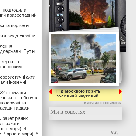
2, пошкодила
вний православний
сі та портовій
ати вихід України
влення
аддержави" Путін
зерна і їх
им зерновим
терористичні акти
али іноземні
Під Москвою горить
 22 отримали
головний науковий…
енського собору в
поверхові та
и другие фотогалереи
асади та дахи,
Мы в соцсетях
9 ракет різних
аті ракети
ного моря); 4
ія Чорного моря); 5