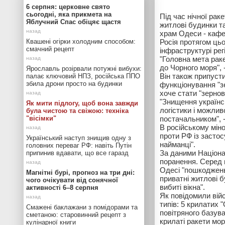
6 серпня: церковне свято
сьогодні, яка прикмета на
Під час нічної ра
Яблучний Спас обіцяє щастя
житлові будинки т
храм Одеси - каф
Квашені огірки холодним способом:
Росія протягом ць
смачний рецепт
інфраструктурі регі
"Головна мета раке
до Чорного моря",
Ярославль розірвали потужні вибухи:
Він також припусти
палає ключовий НПЗ, російська ППО
збила дрони просто на будинки
функціонування "зе
хоче стати "зерно
"Знищення українсь
Як мити підлогу, щоб вона завжди
логістики і можлив
була чистою та свіжою: техніка
"вісімки"
постачальником", 
В російському мін
проти РФ із застос
Український наступ знищив одну з
найманці".
головних переваг РФ: навіть Путін
За даними Націонал
припинив вдавати, що все гаразд
поранення. Серед 
Одесі "пошкоджень
Магнітні бурі, прогноз на три дні:
приватні житлові 
чого очікувати від сонячної
вибиті вікна".
активності 6–8 серпня
Як повідомили війс
типів: 5 крилатих 
Смажені баклажани з помідорами та
повітряного базува
сметаною: старовинний рецепт з
крилаті ракети мор
кулінарної книги