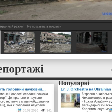
экранный режим
Не показывать подписи
епортажі
ить головний науковий…
Er. J. Orchestra на Ukrainia
овській області сталася пожежа
6 травня в київськ
торії Центрального науково-
Архітектора
в рам
ного інституту машинобудування
«Тижня дизайну»
ві
аш), яка є головним науковим…
легендарної київськ
Колектив існує майж
05.08.2026
341