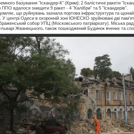
емного базування "Іскандер-К" (Крим); 2 балістичні ракети "Іска
ППО вдалося знищити 9 ракет - 4 "Калібри" та 5 "Іскандерів".
домляє, що руйнувань зазнала портова інфраструктура та щона
. У центрі Одеси в охоронній зоні ЮНЕСКО зруйновані дві пам'ят
раженський собор УПЦ (Московського патріархату). Міська рад
ульварі Жванецького, також пошкоджений Будинок вчених та спо