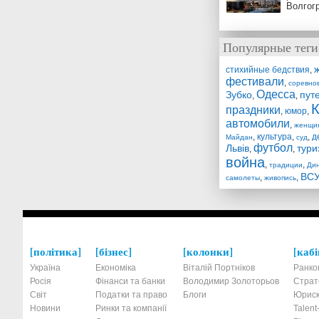
Волгог
Популярные теги
стихийные бедствия
,
фестивали
,
соревно
Одесса
Зубко
пут
,
,
праздники
,
юмор
,
автомобили
,
женщи
,
культура
,
,
д
Майдан
суд
футбол
Львів
тури
,
,
война
,
,
традиции
Ди
ВС
,
,
самолеты
живопись
політика
бізнес
колонки
кабі
Україна
Економіка
Віталій Портніков
Ранко
Росія
Фінанси та банки
Володимир Золоторьов
Страт
Світ
Податки та право
Блоги
Юриск
Новини
Ринки та компанії
Talen