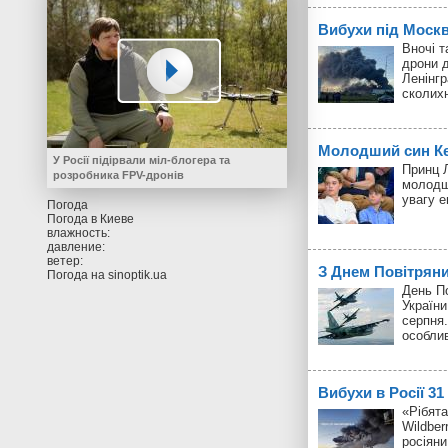
Вибухи під Моск
Вночі т
дрони д
Ленінгр
сколих
Молодший син Кей
У Росії підірвали міл-блогера та
Принц Л
розробника FPV-дронів
молодш
увагу 
Погода
Погода в
Киеве
влажность:
давление:
ветер:
З Днем Повітрян
Погода на
sinoptik.ua
День П
України
серпня.
особли
Вибухи в Росії 3
«Рібята
Wildber
росіяни