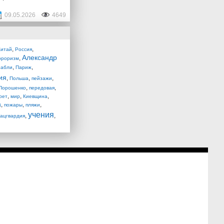
09.05.2026
4649
,
,
Китай
Россия
Александр
,
рроризм
,
,
рабли
Париж
ия
,
,
,
Польша
пейзажи
,
,
Порошенко
передовая
,
,
,
рет
мир
Киевщина
а
,
,
,
пожары
пляжи
учения
,
,
ацгвардия