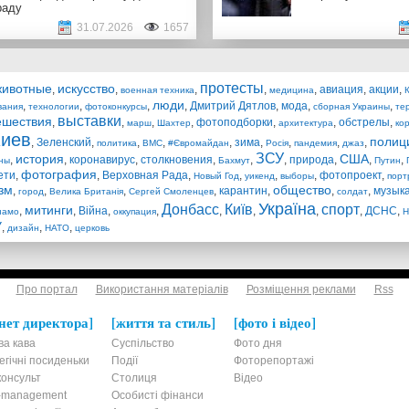
раду
31.07.2026
1657
протесты
животные
искусство
,
,
,
,
,
авиация
,
акции
,
военная техника
медицина
люди
,
,
,
,
Дмитрий Дятлов
,
мода
,
,
вания
технологии
фотоконкурсы
сборная Украины
те
выставки
ешествия
,
,
,
,
фотоподборки
,
,
обстрелы
,
марш
Шахтер
архитектура
ко
Киев
полиц
,
Зеленский
,
,
,
,
зима
,
,
,
,
политика
ВМС
#Євромайдан
Росія
пандемия
джаз
ЗСУ
история
США
,
,
коронавирус
,
столкновения
,
,
,
природа
,
,
,
ны
Бахмут
Путин
фотография
ети
,
,
Верховная Рада
,
,
,
,
фотопроект
,
Новый Год
уикенд
выборы
порт
зм
общество
,
,
,
,
карантин
,
,
,
музык
город
Велика Британія
Сергей Смоленцев
солдат
Україна
Донбасс
Київ
спорт
митинги
,
,
Війна
,
,
,
,
,
,
ДСНС
,
намо
оккупация
Н
У
,
,
,
дизайн
НАТО
церковь
Про портал
Використання матеріалів
Розміщення реклами
Rss
нет директора
життя та стиль
фото і відео
ва кава
Суспільство
Фото дня
егічні посиденьки
Події
Фоторепортажі
онсульт
Столиця
Відео
t-management
Особисті фінанси