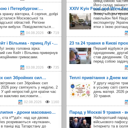
невід’ємною частин
Його склад змінюєт
вою і Петербургом:…
ХXІV Kyiv Food and Wine Fe
зменшується, якийс
можуть бути регуля
а зранку вівторка, 4 серпня, добрі
Знову місцем прове
майже припиняються
істалися Московської та
павільйон №4 Наці
на новому місці. К
адської областей. Регіони
експоцентру України
складом нечасті і 
нули вибухи. Повідомляється…
ятки з їжею розта
клуб шанувальників
04.08.2026
719
знайомі. Участь в
U
Innovation Week
не 
т і Вільяма - принц Луї -…
23 та 24 травня в Києві про
що від перших днів
співпрацює з худож
уї знову головна зірка:
Перший відбувся рік
виставки, що поєдн
ий син Кейт і Вільяма привернув
одноденним, другий
колись — художньо
емоційними гримасами.
став дводенним. Ор
перформенси.
перед собою задач
03.08.2026
735
их сил Збройних сил…
Теплі привітання з Днем ма
овітряних сил Збройних сил
У другу неділю тра
 2026 року святкують у неділю, 2
в усьому світі свя
 У цей непростий для країни час
день матері. 2026 р
во важливо висловити…
10 травня.
02.08.2026
1160
1 липня - дрони масовано…
Парад у Москві 9 травня - в
, єта п**да!»: над ще двома
Найкоротший парад 
ries розриваються «вулкани»,
військового пафосу
 в паніці від Татарстану до
Інтернету та в ізоля