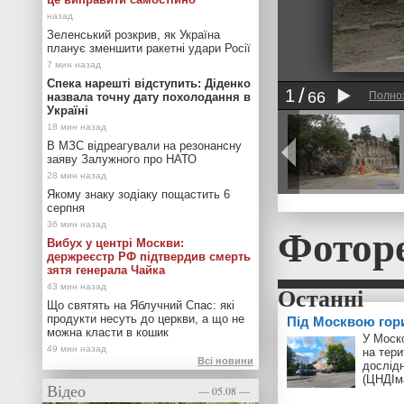
Зеленський розкрив, як Україна
планує зменшити ракетні удари Росії
Спека нарешті відступить: Діденко
1
66
Полно
назвала точну дату похолодання в
Україні
В МЗС відреагували на резонансну
заяву Залужного про НАТО
Якому знаку зодіаку пощастить 6
серпня
Фотор
Вибух у центрі Москви:
держреєстр РФ підтвердив смерть
зятя генерала Чайка
Що святять на Яблучний Спас: які
продукти несуть до церкви, а що не
Під Москвою гор
можна класти в кошик
У Моск
на тери
Всі новини
дослід
(ЦНДІм
Відео
— 05.08 —