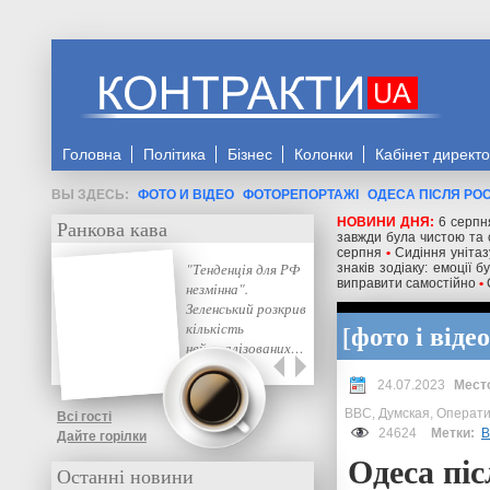
Головна
Політика
Бізнес
Колонки
Кабінет директ
ФОТО И ВІДЕО
ФОТОРЕПОРТАЖІ
ОДЕСА ПІСЛЯ РО
НОВИНИ ДНЯ:
6 серпн
Ранкова кава
завжди була чистою та с
серпня
•
Сидіння унітаз
"Тенденція для РФ
знаків зодіаку: емоції 
виправити самостійно
•
незмінна".
Зеленський розкрив
фото і відео
кількість
нейтралізованих…
24.07.2023
BBC, Думская, Операт
Всі гості
24624
Метки:
В
Дайте горілки
Одеса піс
Останні новини