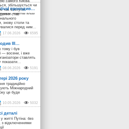
ою самого Києва.
ься, збільшується чи
stival проходив…
ь час виступи
рними, раптом вони
дення став
 і пізніше виникають
онального
онцерти великим
, знову столи та
збирають своєрідний
шувалися перед ним…
, в якому майже всі
17.06.2026
6595
krainian Design &
є випадковою, тому
ходив III…
 колектив активно
никами: колись це
 тому і був
ані з концертами,
 — восени, і вже
-музичні
ганізатори ставлять
у показати…
08.06.2026
5191
тері 2026 року
вня традиційно
ткують Міжнародний
оку це буде
10.05.2026
5032
сі деталі
у житті Путіна: без
, з відключеннями
ції