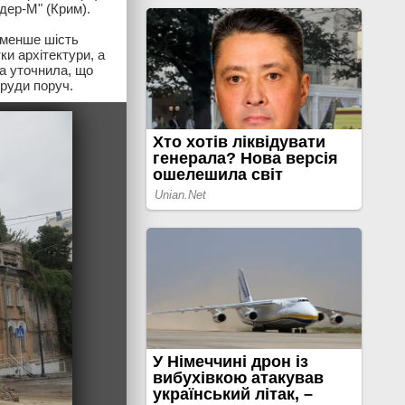
ндер-М" (Крим).
йменше шість
ки архітектури, а
а уточнила, що
руди поруч.