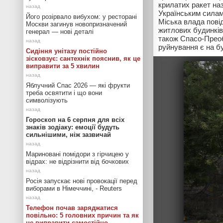
крилатих ракет наз
Українським силам 
Його розірвало вибухом: у ресторані
Міська влада пові
Москви загинув новопризначений
житлових будинків
генерал — нові деталі
також Спасо-Преоб
руйнування є на б
Сидіння унітазу постійно
зісковзує: сантехнік пояснив, як це
виправити за 5 хвилин
Яблучний Спас 2026 — які фрукти
треба освятити і що вони
символізують
Гороскоп на 6 серпня для всіх
знаків зодіаку: емоції будуть
сильнішими, ніж зазвичай
Мариновані помідори з гірчицею у
відрах: не відрізнити від бочкових
Росія запускає нові провокації перед
виборами в Німеччині, - Reuters
Телефон почав заряджатися
повільно: 5 головних причин та як
це виправити самостійно