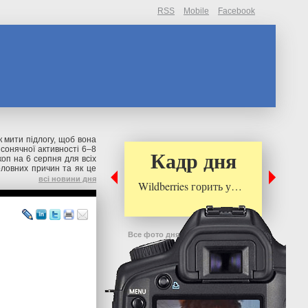
RSS
Mobile
Facebook
к мити підлогу, щоб вона
д сонячної активності 6–8
Кадр дня
коп на 6 серпня для всіх
оловних причин та як це
всі новини дня
Wildberries горить у…
Все фото дня