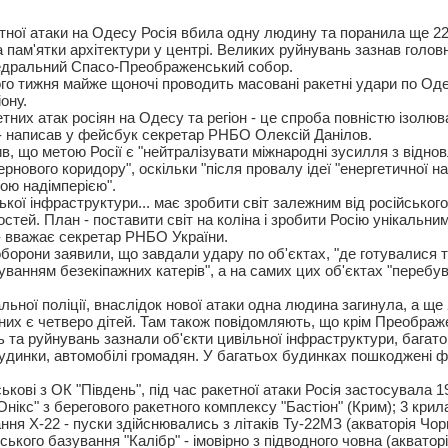
кетної атаки на Одесу Росія вбила одну людину та поранила ще 2
а пам'ятки архітектури у центрі. Великих руйнувань зазнав голо
едральний Спасо-Преображенський собор.
ого тижня майже щоночі проводить масовані ракетні удари по Оде
ону.
тних атак росіян на Одесу та регіон - це спроба повністю ізолюв
 - написав у фейсбук секретар РНБО Олексій Данілов.
в, що метою Росії є "нейтралізувати міжнародні зусилля з відно
рнового коридору", оскільки "після провалу ідеї "енергетичної н
вою надімперією".
кої інфраструктури... має зробити світ залежним від російського 
остей. План - поставити світ на коліна і зробити Росію унікальн
- вважає секретар РНБО України.
оборони заявили, що завдали удару по об'єктах, "де готувалися 
уванням безекіпажних катерів", а на самих цих об'єктах "перебув
ьної поліції, внаслідок нової атаки одна людина загинула, а ще
них є четверо дітей. Там також повідомляють, що крім Преображ
 та руйнувань зазнали об'єкти цивільної інфраструктури, багато
будинки, автомобілі громадян. У багатьох будинках пошкоджені ф
ькові з ОК "Південь", під час ракетної атаки Росія застосувала 1
"Онікс" з берегового ракетного комплексу "Бастіон" (Крим); 3 крил
ння Х-22 - пуски здійснювались з літаків Ту-22МЗ (акваторія Чор
ського базування "Калібр" - імовірно з підводного човна (акватор