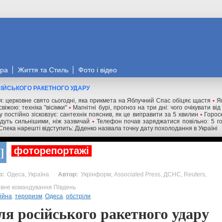
ора
Життя та Стиль
Фото і відео
СІЙСЬКОГО РАКЕТНОГО УДАРУ
я: церковне свято сьогодні, яка прикмета на Яблучний Спас обіцяє щастя
•
Я
віжою: техніка "вісімки"
•
Магнітні бурі, прогноз на три дні: чого очікувати ві
у постійно зісковзує: сантехнік пояснив, як це виправити за 5 хвилин
•
Горос
будуть сильнішими, ніж зазвичай
•
Телефон почав заряджатися повільно: 5 г
Спека нарешті відступить: Діденко назвала точну дату похолодання в Україні
фоторепортажі
Одеса, Україна
Укрінформ, Associated Press, ДСНС, Reuters,
ивне командування Південь
ійна
,
тероризм
,
Одеса
,
обстріли
.
ля російського ракетного удару