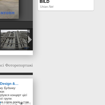
всі Фоторепортажі
n Design &…
ому
Будинку
ках
дбувся концерт цієї
ої групи.
е сорок років і став
07.05.2026
6676