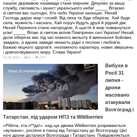
нашою державою назавжди стане мирним. Дякуємо за вашу
службу, сміливість і захист українського неба! _____ Вітаємо
зі святом вас сьогодні, Хто небо України захищає. Нехай
Господь дарує мир і спокій, Від лиха та біди оберігає. Хай буде
сила, мужність і наснага, Хай поруч будуть друзі й рідний дім.
Нехай Перемога стане нагородою, А щастя й мир повернуться
усім! _____ Вітаю зі святом воїнів Повітряних сил України! Нехай
доля оберігає вас під час кожного вильоту й виконання бойових
завдань, а вдома завжди чекають рідні з теплом і любов’ю.
Бажаю міцного здоров’я, незламного характеру, нових звершень
і довгоочікуваного миру. Слава Україні!
02.08.2026 —
6 —
1377
Вибухи в
Росії 31
липня -
дрони
масовано
атакували
Волгоград і
Татарстан, під ударом НПЗ та Wildberries
«Рібята, єта п**да!»: над ще двома Wildberries розриваються
«вулкани», росіяни в паніці від Татарстану до Волгограду Цієї
ночі дрони дісталися Волгограда і Татарстану. Повідомляється,