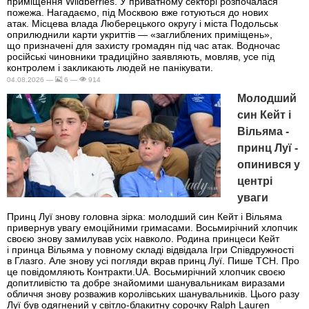
приміщення Wildberries. У приватному секторі розпочалася
пожежа. Нагадаємо, під Москвою вже готуються до нових
атак. Місцева влада Люберецького округу і міста Подольськ
оприлюднили карти укриттів — «заглиблених приміщень»,
що призначені для захисту громадян під час атак. Водночас
російські чиновники традиційно заявляють, мовляв, усе під
контролем і закликають людей не панікувати.
04.08.2026 —
6 —
914
Молодший
син Кейт і
Вільяма -
принц Луї -
опинився у
центрі
уваги
Принц Луї знову головна зірка: молодший син Кейт і Вільяма
привернув увагу емоційними гримасами. Восьмирічний хлопчик
своєю знову замилував усіх навколо. Родина принцеси Кейт
і принца Вільяма у повному складі відвідала Ігри Співдружності
в Глазго. Але знову усі погляди вкрав принц Луї. Пише ТСН. Про
це повідомляють Контракти.UA. Восьмирічний хлопчик своєю
допитливістю та добре знайомими шанувальникам виразами
обличчя знову розважив королівських шанувальників. Цього разу
Луї був одягнений у світло-блакитну сорочку Ralph Lauren