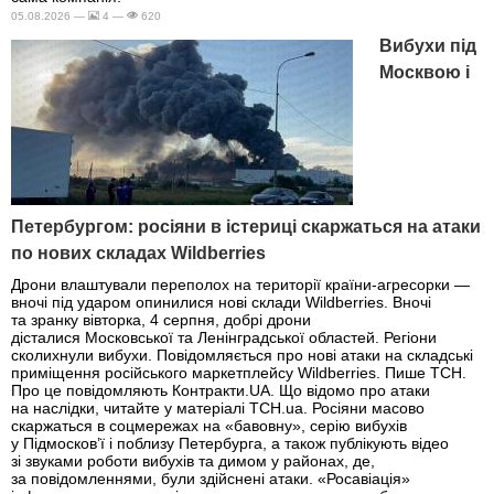
05.08.2026 —
4 —
620
Вибухи під
Москвою і
Петербургом: росіяни в істериці скаржаться на атаки
по нових складах Wildberries
Дрони влаштували переполох на території країни-агресорки —
вночі під ударом опинилися нові склади Wildberries. Вночі
та зранку вівторка, 4 серпня, добрі дрони
дісталися Московської та Ленінградської областей. Регіони
сколихнули вибухи. Повідомляється про нові атаки на складські
приміщення російського маркетплейсу Wildberries. Пише ТСН.
Про це повідомляють Контракти.UA. Що відомо про атаки
на наслідки, читайте у матеріалі ТСН.ua. Росіяни масово
скаржаться в соцмережах на «бавовну», серію вибухів
у Підмосков’ї і поблизу Петербурга, а також публікують відео
зі звуками роботи вибухів та димом у районах, де,
за повідомленнями, були здійснені атаки. «Росавіація»