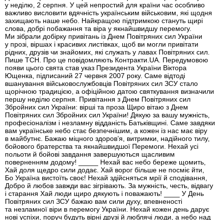
у неділю, 2 серпня. У цей непростий для країни час особливо
важливо висловити вдячність українським військовим, які щодня
захищають наше небо. Найкращою підтримкою стануть щирі
слова, добрі побажання та віра у якнайшвидшу перемогу.
Ми зібрали добірку привітань із Днем Повітряних сил України
у прозі, віршах і красивих листівках, щоб ви могли привітати
рідних, друзів чи знайомих, які служать у лавах Повітряних сил.
Пише ТСН. Про це повідомляють Контракти.UA. Передумовою
появи цього свята став указ Президента України Віктора
Ющенка, підписаний 27 червня 2007 року. Саме відтоді
вшанування військовослужбовців Повітряних сил ЗСУ стало
щорічною традицією, а офіційною датою святкування визначили
першу неділю серпня. Привітання з Днем Повітряних сил
Збройних сил України: вірші та проза Щиро вітаю з Днем
Повітряних сил Збройних сил України! Дякую за вашу мужність,
професіоналізм і незламну відданість Батьківщині. Саме завдяки
вам українське небо стає безпечнішим, а кожен із нас має віру
в майбутнє. Бажаю міцного здоров’я, витримки, надійного тилу,
бойового братерства та якнайшвидшої Перемоги. Нехай усі
польоти й бойові завдання завершуються щасливим
поверненням додому! _____ Нехай вас небо береже щомить,
Хай доля щедро сили додає. Хай ворог більше не посміє йти,
Бо Україна вистоїть своє! Нехай здійсняться мрії й сподівання,
Добро й любов завжди вас зігрівають. За мужність, честь, відвагу
і старання Хай люди щиро дякують і поважають! ____ У День
Повітряних сил ЗСУ бажаю вам сили духу, впевненості
та незламної віри в перемогу України. Нехай кожен день дарує
нові успіхи, поруч будуть вірні друзі й люблячі люди, а небо над