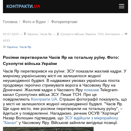
КОНТРАКТИ.
UA
Головна
Фото и Відео
Фоторепортажі
05.07.2024 —
Україна, Часів Яр —
Сухопутні війська України, ТСН, Контракти —
4033
Україна
,
Часів Яр
Росіяни перетворили Часів Яр на тотальну руїну. Фото:
Сухопутні війська України
Часів Яр перетворився на руїни: ЗСУ показали жахливі кадри. У
мирному українському місті не залишилося жодної
неушкодженої будівлі. В надважких умовах українська піхота
продовжує героїчно стримувати ворога в Часовому Яру на
Донеччині. Жахливі кадри з Часового Яру
показав
Telegram-
канал Сухопутних військ ЗСУ. Пише ТСН. Про це
повідомляють
Контракти.UA
. Страшні фотографії показують, що
у місті не залишилося жодної неушкодженої будівлі. "Часів Яр.
Ще одне місто, яке росіяни перетворили на тотальну руїну", –
йдеться у повідомленні. Нагадаємо, речник ОСУВ "Хортиця"
Назар Волошин підтвердив, що
ЗСУ відійшли з мікрорайону
"Канал"
у Часовому Яру. Військові зайняли вигідніші позиції.