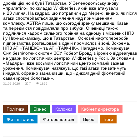
дронів цієї ночі був і Татарстан. У Зеленодольську знову
«прилетіло» по складах Wildberries, який вже атакували
и 23 липня. На кадрах, що потрапили до Мережі, видно, як після
атаки спостерігається задимлення над приміщенням
комплексу. ASTRA пише, що сьогодні зранку мешканці Казані
та передмістя повідомляли про вибухи. Очевидці також
поділилися кадром сильного горіння на одному з місцевих НПЗ
і у Нижньокамську, що в Татарстані. Основні нафтопереробні
підприємства розташовані в одній промисловій зоні. Зокрема,
НПЗ АТ «ТАНЕКО» та АТ «ТАІФ-НК». Нагадаємо, Командувач
Сил безпілотних систем ЗСУ Роберт Бровді з іронією відреагував
на удари по логістичних центрах Wildberries у Росії. За словами
«Мадяра», вже восьмий логістичний центр компанії зазнав
ураження. Командувач натякнув, що такі атаки триватимуть
і надалі, образно зазначивши, що «дикоягідний фіолетовий
саван крокує болотами».
31.07.2026 —
7 —
1876
Політика
Бізнес
Колонки
Кабінет директора
Життя і стиль
Фоторепортажі
Відео
Ітоги