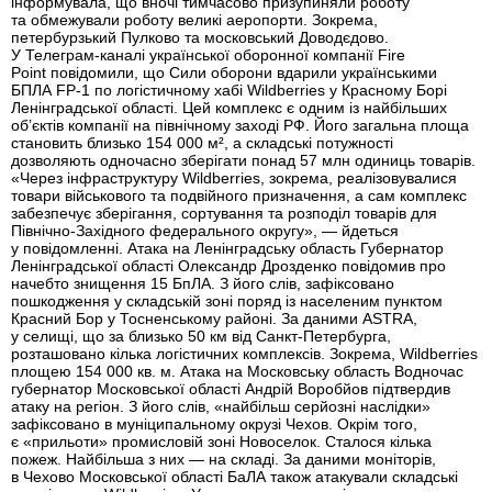
інформувала, що вночі тимчасово призупиняли роботу
та обмежували роботу великі аеропорти. Зокрема,
петербурзький Пулково та московський Доводєдово.
У Телеграм-каналі української оборонної компанії Fire
Point повідомили, що Сили оборони вдарили українськими
БПЛА FP-1 по логістичному хабі Wildberries у Красному Борі
Ленінградської області. Цей комплекс є одним із найбільших
об’єктів компанії на північному заході РФ. Його загальна площа
становить близько 154 000 м², а складські потужності
дозволяють одночасно зберігати понад 57 млн одиниць товарів.
«Через інфраструктуру Wildberries, зокрема, реалізовувалися
товари військового та подвійного призначення, а сам комплекс
забезпечує зберігання, сортування та розподіл товарів для
Північно-Західного федерального округу», — йдеться
у повідомленні. Атака на Ленінградську область Губернатор
Ленінградської області Олександр Дрозденко повідомив про
начебто знищення 15 БпЛА. З його слів, зафіксовано
пошкодження у складській зоні поряд із населеним пунктом
Красний Бор у Тосненському районі. За даними ASTRA,
у селищі, що за близько 50 км від Санкт-Петербурга,
розташовано кілька логістичних комплексів. Зокрема, Wildberries
площею 154 000 кв. м. Атака на Московську область Водночас
губернатор Московської області Андрій Воробйов підтвердив
атаку на регіон. З його слів, «найбільш серйозні наслідки»
зафіксовано в муніципальному окрузі Чехов. Окрім того,
є «прильоти» промисловій зоні Новоселок. Сталося кілька
пожеж. Найбільша з них — на складі. За даними моніторів,
в Чехово Московської області БаЛА також атакували складські