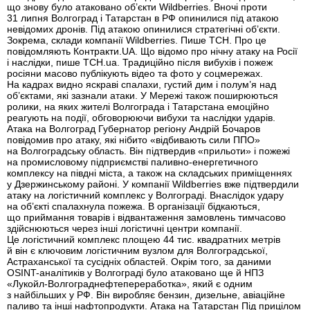
що знову було атаковано об’єкти Wildberries. Вночі проти
31 липня Волгоград і Татарстан в РФ опинилися під атакою
невідомих дронів. Під атакою опинилися стратегічні об’єкти.
Зокрема, склади компанії Wildberries. Пише ТСН. Про це
повідомляють Контракти.UA. Що відомо про нічну атаку на Росії
і наслідки, пише ТСН.ua. Традиційно після вибухів і пожеж
росіяни масово публікують відео та фото у соцмережах.
На кадрах видно яскраві спалахи, густий дим і полум’я над
об’єктами, які зазнали атаки. У Мережі також поширюються
ролики, на яких жителі Волгограда і Татарстана емоційно
реагують на події, обговорюючи вибухи та наслідки ударів.
Атака на Волгоград Губернатор регіону Андрій Бочаров
повідомив про атаку, які нібито «відбивають сили ППО»
на Волгоградську область. Він підтвердив «прильоти» і пожежі
на промисловому підприємстві паливно-енергетичного
комплексу на півдні міста, а також на складських приміщеннях
у Дзержинському районі. У компанії Wildberries вже підтвердили
атаку на логістичний комплекс у Волгограді. Внаслідок удару
на об’єкті спалахнула пожежа. В організації бідкаються,
що приймання товарів і відвантаження замовлень тимчасово
здійснюються через інші логістичні центри компанії.
Це логістичний комплекс площею 44 тис. квадратних метрів
й він є ключовим логістичним вузлом для Волгоградської,
Астраханської та сусідніх областей. Окрім того, за даними
OSINT-аналітиків у Волгограді було атаковано ще й НПЗ
«Лукойл-Волгограднефтепереработка», який є одним
з найбільших у РФ. Він виробляє бензин, дизельне, авіаційне
паливо та інші нафтопродукти. Атака на Татарстан Під прицілом