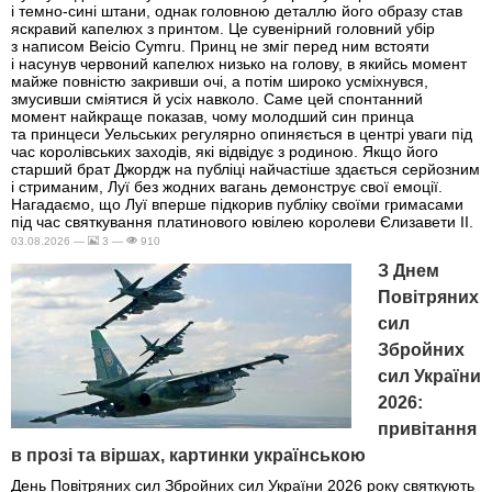
і темно-сині штани, однак головною деталлю його образу став
яскравий капелюх з принтом. Це сувенірний головний убір
з написом Beicio Cymru. Принц не зміг перед ним встояти
і насунув червоний капелюх низько на голову, в якийсь момент
майже повністю закривши очі, а потім широко усміхнувся,
змусивши сміятися й усіх навколо. Саме цей спонтанний
момент найкраще показав, чому молодший син принца
та принцеси Уельських регулярно опиняється в центрі уваги під
час королівських заходів, які відвідує з родиною. Якщо його
старший брат Джордж на публіці найчастіше здається серйозним
і стриманим, Луї без жодних вагань демонструє свої емоції.
Нагадаємо, що Луї вперше підкорив публіку своїми гримасами
під час святкування платинового ювілею королеви Єлизавети II.
03.08.2026 —
3 —
910
З Днем
Повітряних
сил
Збройних
сил України
2026:
привітання
в прозі та віршах, картинки українською
День Повітряних сил Збройних сил України 2026 року святкують