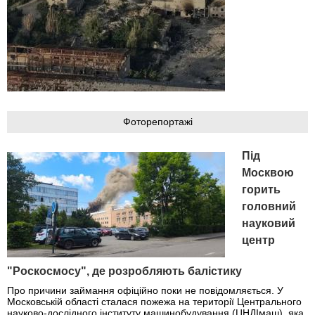
Фоторепортажі
Під
Москвою
горить
головний
науковий
центр
"Роскосмосу", де розробляють балістику
Про причини займання офіційно поки не повідомляється. У
Московській області сталася пожежа на території Центрального
науково-дослідного інституту машинобудування (ЦНДІмаш), яка