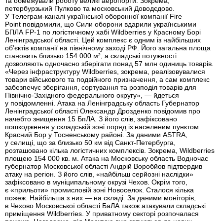
та обмежували роботу великі аеропорти. Зокрема,
петербурзький Пулково та московський Доводєдово.
У Телеграм-каналі української оборонної компанії Fire
Point повідомили, що Сили оборони вдарили українськими
БПЛА FP-1 по логістичному хабі Wildberries у Красному Борі
Ленінградської області. Цей комплекс є одним із найбільших
об’єктів компанії на північному заході РФ. Його загальна площа
становить близько 154 000 м², а складські потужності
дозволяють одночасно зберігати понад 57 млн одиниць товарів.
«Через інфраструктуру Wildberries, зокрема, реалізовувалися
товари військового та подвійного призначення, а сам комплекс
забезпечує зберігання, сортування та розподіл товарів для
Північно-Західного федерального округу», — йдеться
у повідомленні. Атака на Ленінградську область Губернатор
Ленінградської області Олександр Дрозденко повідомив про
начебто знищення 15 БпЛА. З його слів, зафіксовано
пошкодження у складській зоні поряд із населеним пунктом
Красний Бор у Тосненському районі. За даними ASTRA,
у селищі, що за близько 50 км від Санкт-Петербурга,
розташовано кілька логістичних комплексів. Зокрема, Wildberries
площею 154 000 кв. м. Атака на Московську область Водночас
губернатор Московської області Андрій Воробйов підтвердив
атаку на регіон. З його слів, «найбільш серйозні наслідки»
зафіксовано в муніципальному окрузі Чехов. Окрім того,
є «прильоти» промисловій зоні Новоселок. Сталося кілька
пожеж. Найбільша з них — на складі. За даними моніторів,
в Чехово Московської області БаЛА також атакували складські
приміщення Wildberries. У приватному секторі розпочалася