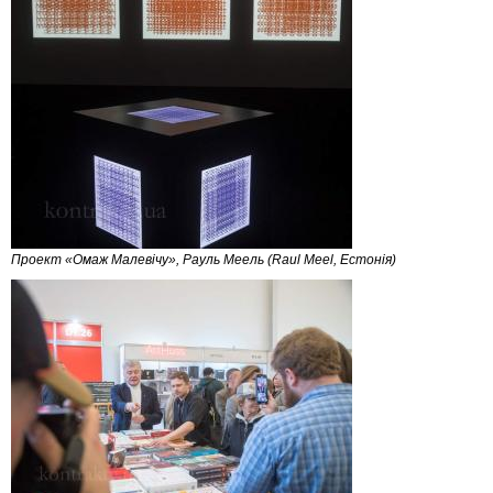
Проект «Омаж Малевічу», Рауль Меель (Raul Meel, Естонія)