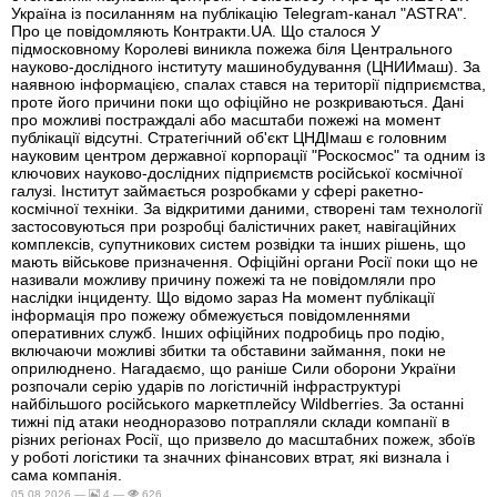
Україна із посиланням на публікацію Telegram-канал "ASTRA".
Про це повідомляють Контракти.UA. Що сталося У
підмосковному Королеві виникла пожежа біля Центрального
науково-дослідного інституту машинобудування (ЦНИИмаш). За
наявною інформацією, спалах стався на території підприємства,
проте його причини поки що офіційно не розкриваються. Дані
про можливі постраждалі або масштаби пожежі на момент
публікації відсутні. Стратегічний об'єкт ЦНДІмаш є головним
науковим центром державної корпорації "Роскосмос" та одним із
ключових науково-дослідних підприємств російської космічної
галузі. Інститут займається розробками у сфері ракетно-
космічної техніки. За відкритими даними, створені там технології
застосовуються при розробці балістичних ракет, навігаційних
комплексів, супутникових систем розвідки та інших рішень, що
мають військове призначення. Офіційні органи Росії поки що не
називали можливу причину пожежі та не повідомляли про
наслідки інциденту. Що відомо зараз На момент публікації
інформація про пожежу обмежується повідомленнями
оперативних служб. Інших офіційних подробиць про подію,
включаючи можливі збитки та обставини займання, поки не
оприлюднено. Нагадаємо, що раніше Сили оборони України
розпочали серію ударів по логістичній інфраструктурі
найбільшого російського маркетплейсу Wildberries. За останні
тижні під атаки неодноразово потрапляли склади компанії в
різних регіонах Росії, що призвело до масштабних пожеж, збоїв
у роботі логістики та значних фінансових втрат, які визнала і
сама компанія.
05.08.2026 —
4 —
626