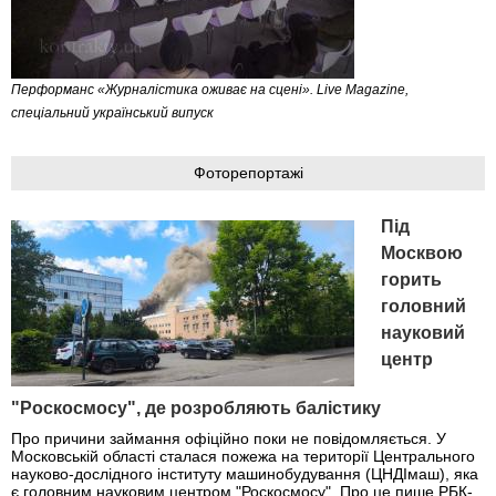
Перформанс «Журналістика оживає на сцені». Live Magazinе,
спеціальний український випуск
Фоторепортажі
Під
Москвою
горить
головний
науковий
центр
"Роскосмосу", де розробляють балістику
Про причини займання офіційно поки не повідомляється. У
Московській області сталася пожежа на території Центрального
науково-дослідного інституту машинобудування (ЦНДІмаш), яка
є головним науковим центром "Роскосмосу". Про це пише РБК-