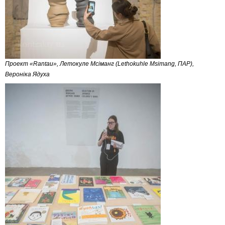
Проект «Rantau», Летокуле Мсіманг (Lethokuhle Msimang, ПАР),
Вероніка Ядуха