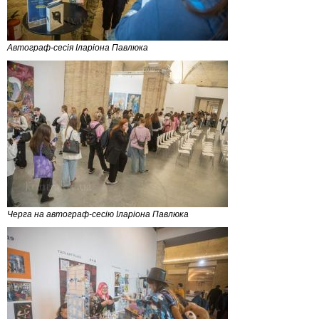
Автограф-сесія Іларіона Павлюка
Черга на автограф-сесію Іларіона Павлюка