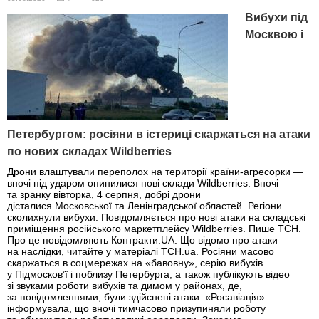
Вибухи під
Москвою і
Петербургом: росіяни в істериці скаржаться на атаки
по нових складах Wildberries
Дрони влаштували переполох на території країни-агресорки —
вночі під ударом опинилися нові склади Wildberries. Вночі
та зранку вівторка, 4 серпня, добрі дрони
дісталися Московської та Ленінградської областей. Регіони
сколихнули вибухи. Повідомляється про нові атаки на складські
приміщення російського маркетплейсу Wildberries. Пише ТСН.
Про це повідомляють Контракти.UA. Що відомо про атаки
на наслідки, читайте у матеріалі ТСН.ua. Росіяни масово
скаржаться в соцмережах на «бавовну», серію вибухів
у Підмосков’ї і поблизу Петербурга, а також публікують відео
зі звуками роботи вибухів та димом у районах, де,
за повідомленнями, були здійснені атаки. «Росавіація»
інформувала, що вночі тимчасово призупиняли роботу