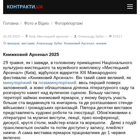
КОНТРАКТИ.
UA
Головна
Фото и Відео
Фоторепортажі
31.05.2025 —
Київ, Мистецький арсенал —
Олександр Зубко —
57417
ярмарки
,
виставки
,
Александр Зубко
,
Книжковий Арсенал
,
книжки
Книжковий Арсенал 2025
29 травня, як і завжди, в головному приміщенні Національного
культурно-мистецького та музейного комплексу «Мистецький
Арсенал» (Київ), відбулося відкриття XIII Міжнародного
фестивалю «Книжковий Арсенал». Він такий саме великий, як
минулорічний
та
позаминулорічний
: весь перший поверх
заповнений, а зовні облаштована ділянка літературного саду та
розгорнуто намет над вуличною сценою. Більшу частину
території займає книжковий ярмарок, у якому беруть участь
більше ста видавництв та книгарень та де розташовано стенди
військових і громадських організацій. Півтора десятки виставок
представляють художні роботи та ілюстрації. Обов’язковими є
літературні та музичні виступи, лекції, прес-конференції,
дискусії, круглі столи, майстер-класи та воркшопи. Деякі з подій
транслюються онлайн та потім доступні у запису, плейліст
нижче. А сама виставка-ярмарок працюватиме до 1 червня
включно.