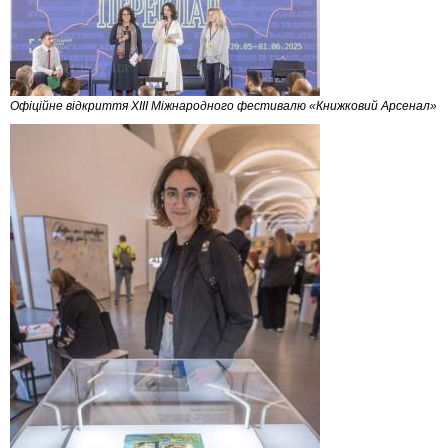
Офіційне відкриття XIII Міжнародного фестивалю «Книжковий Арсенал»