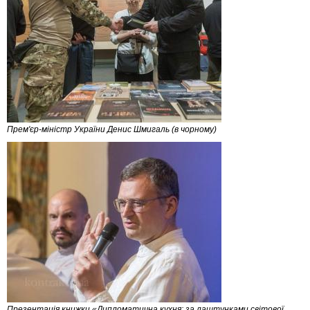
Прем'єр-міністр України Денис Шмигаль (в чорному)
Презентація книжки «Дипломатична кухня: за лаштунками світової