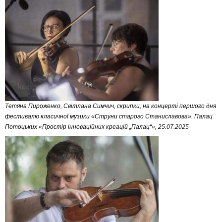
Тетяна Пироженко, Світлана Симчич, скрипки, на концерті першого дня
фестивалю класичної музики «Струни старого Станиславова». Палац
Потоцьких «Простір інноваційних креацій „Палац“», 25.07.2025