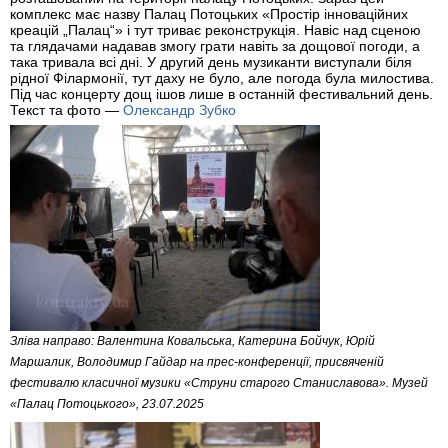
комплекс має назву Палац Потоцьких «Простір інноваційних
креацій „Палац“» і тут триває реконструкція. Навіс над сценою
та глядачами надавав змогу грати навіть за дощової погоди, а
така тривала всі дні. У другий день музиканти виступали біля
рідної Філармонії, тут даху не було, але погода була милостива.
Під час концерту дощ ішов лише в останній фестивальний день.
Текст та фото —
Олександр Зубко
Зліва направо: Валентина Ковальська, Катерина Бойчук, Юрій
Маршалик, Володимир Гайдар на прес-конференції, присвяченій
фестивалю класичної музики «Струни старого Станиславова». Музей
«Палац Потоцького», 23.07.2025