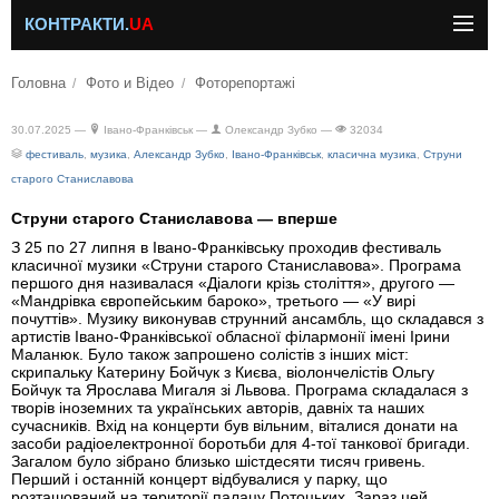
КОНТРАКТИ.
UA
Головна
Фото и Відео
Фоторепортажі
30.07.2025 —
Івано-Франківськ —
Олександр Зубко —
32034
фестиваль
,
музика
,
Александр Зубко
,
Івано-Франківськ
,
класична музика
,
Струни
старого Станиславова
Струни старого Станиславова — вперше
З 25 по 27 липня в Івано-Франківську проходив фестиваль
класичної музики «Струни старого Станиславова». Програма
першого дня називалася «Діалоги крізь століття», другого —
«Мандрівка європейським бароко», третього — «У вирі
почуттів». Музику виконував струнний ансамбль, що складався з
артистів Івано-Франківської обласної філармонії імені Ірини
Маланюк. Було також запрошено солістів з інших міст:
скрипальку Катерину Бойчук з Києва, віолончелістів Ольгу
Бойчук та Ярослава Мигаля зі Львова. Програма складалася з
творів іноземних та українських авторів, давніх та наших
сучасників. Вхід на концерти був вільним, віталися донати на
засоби радіоелектронної боротьби для 4-тої танкової бригади.
Загалом було зібрано близько шістдесяти тисяч гривень.
Перший і останній концерт відбувалися у парку, що
розташований на території палацу Потоцьких. Зараз цей