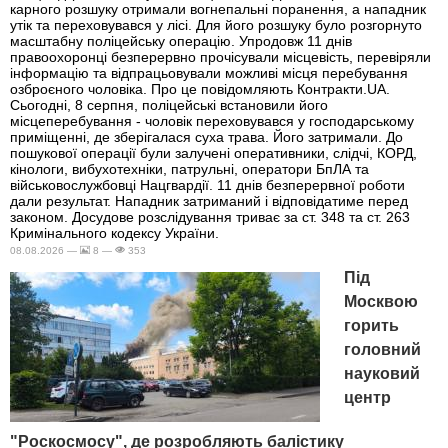
карного розшуку отримали вогнепальні поранення, а нападник
утік та переховувався у лісі. Для його розшуку було розгорнуто
масштабну поліцейську операцію. Упродовж 11 днів
правоохоронці безперервно прочісували місцевість, перевіряли
інформацію та відпрацьовували можливі місця перебування
озброєного чоловіка. Про це повідомляють Контракти.UA.
Сьогодні, 8 серпня, поліцейські встановили його
місцеперебування - чоловік переховувався у господарському
приміщенні, де зберігалася суха трава. Його затримали. До
пошукової операції були залучені оперативники, слідчі, КОРД,
кінологи, вибухотехніки, патрульні, оператори БпЛА та
військовослужбовці Нацгвардії. 11 днів безперервної роботи
дали результат. Нападник затриманий і відповідатиме перед
законом. Досудове розслідування триває за ст. 348 та ст. 263
Кримінального кодексу України.
08.08.2026 —
8 —
353
Під
Москвою
горить
головний
науковий
центр
"Роскосмосу", де розробляють балістику