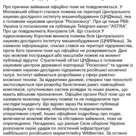
Про причини займання офіційно поки не повідомляється. У
Московській області сталася пожежа на території Центрального
науково-дослідного інституту машинобудування (ЦНДІмаш), яка
є головним науковим центром "Роскосмосу". Про це пише РБК-
Україна із посиланням на публікацію Telegram-канал "ASTRA".
Про це повідомляють Контракти.UA. Що сталося У
підмосковному Королеві виникла пожежа біля Центрального
науково-дослідного інституту машинобудування (ЦНИИмаш). За
наявною інформацією, спалах стався на території підприємства,
проте його причини поки що офіційно не розкриваються. Дані
про можливі постраждалі або масштаби пожежі на момент
публікації відсутні. Стратегічний об'єкт ЦНДІмаш є головним
науковим центром державної корпорації "Роскосмос" та одним із
ключових науково-дослідних підприємств російської космічної
галузі. Інститут займається розробками у сфері ракетно-
космічної техніки. За відкритими даними, створені там технології
застосовуються при розробці балістичних ракет, навігаційних
комплексів, супутникових систем розвідки та інших рішень, що
мають військове призначення. Офіційні органи Росії поки що не
називали можливу причину пожежі та не повідомляли про
наслідки інциденту. Що відомо зараз На момент публікації
інформація про пожежу обмежується повідомленнями
оперативних служб. Інших офіційних подробиць про подію,
включаючи можливі збитки та обставини займання, поки не
оприлюднено. Нагадаємо, що раніше Сили оборони України
розпочали серію ударів по логістичній інфраструктурі
найбільшого російського маркетплейсу Wildberries. За останні