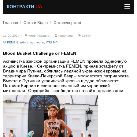
КОНТРАКТИ.
UA
Головна
Фото и Відео
Фоторепортажі
11.09.2014 —
Киев, Украина —
femen.org —
22844
FEMEN
,
война
,
протесты
,
УПЦ МП
Blood Bucket Challenge от FEMEN
Активистка женской организации FEMEN провела одиночную
акцию в Киеве. «Сектремистка FEMEN, приняв эстафету от
Владимира Путина, облилась ледяной украинской кровью на
территории Киево-Печерской Лавры московского патриархата.
Вместе с Путиным украинской кровью щедро обливаются
Патриах Киррил и свеженазначенный им украинский
митрополит Онуфрий» - сообщается на сайте организации.