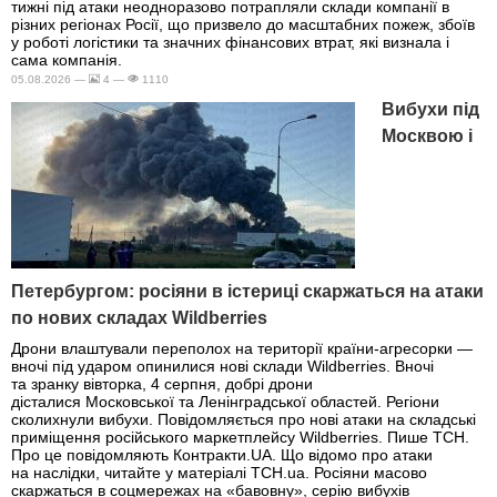
тижні під атаки неодноразово потрапляли склади компанії в
різних регіонах Росії, що призвело до масштабних пожеж, збоїв
у роботі логістики та значних фінансових втрат, які визнала і
сама компанія.
05.08.2026 —
4 —
1110
Вибухи під
Москвою і
Петербургом: росіяни в істериці скаржаться на атаки
по нових складах Wildberries
Дрони влаштували переполох на території країни-агресорки —
вночі під ударом опинилися нові склади Wildberries. Вночі
та зранку вівторка, 4 серпня, добрі дрони
дісталися Московської та Ленінградської областей. Регіони
сколихнули вибухи. Повідомляється про нові атаки на складські
приміщення російського маркетплейсу Wildberries. Пише ТСН.
Про це повідомляють Контракти.UA. Що відомо про атаки
на наслідки, читайте у матеріалі ТСН.ua. Росіяни масово
скаржаться в соцмережах на «бавовну», серію вибухів