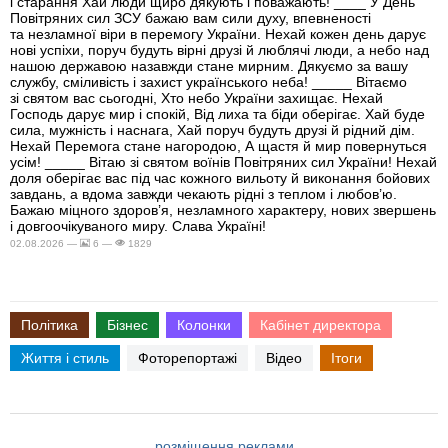
і старання Хай люди щиро дякують і поважають! ____ У День
Повітряних сил ЗСУ бажаю вам сили духу, впевненості
та незламної віри в перемогу України. Нехай кожен день дарує
нові успіхи, поруч будуть вірні друзі й люблячі люди, а небо над
нашою державою назавжди стане мирним. Дякуємо за вашу
службу, сміливість і захист українського неба! _____ Вітаємо
зі святом вас сьогодні, Хто небо України захищає. Нехай
Господь дарує мир і спокій, Від лиха та біди оберігає. Хай буде
сила, мужність і наснага, Хай поруч будуть друзі й рідний дім.
Нехай Перемога стане нагородою, А щастя й мир повернуться
усім! _____ Вітаю зі святом воїнів Повітряних сил України! Нехай
доля оберігає вас під час кожного вильоту й виконання бойових
завдань, а вдома завжди чекають рідні з теплом і любов’ю.
Бажаю міцного здоров’я, незламного характеру, нових звершень
і довгоочікуваного миру. Слава Україні!
02.08.2026 —
6 —
1829
Політика
Бізнес
Колонки
Кабінет директора
Життя і стиль
Фоторепортажі
Відео
Ітоги
розміщення реклами