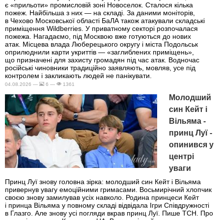
є «прильоти» промисловій зоні Новоселок. Сталося кілька
пожеж. Найбільша з них — на складі. За даними моніторів,
в Чехово Московської області БаЛА також атакували складські
приміщення Wildberries. У приватному секторі розпочалася
пожежа. Нагадаємо, під Москвою вже готуються до нових
атак. Місцева влада Люберецького округу і міста Подольськ
оприлюднили карти укриттів — «заглиблених приміщень»,
що призначені для захисту громадян під час атак. Водночас
російські чиновники традиційно заявляють, мовляв, усе під
контролем і закликають людей не панікувати.
04.08.2026 —
6 —
1361
Молодший
син Кейт і
Вільяма -
принц Луї -
опинився у
центрі
уваги
Принц Луї знову головна зірка: молодший син Кейт і Вільяма
привернув увагу емоційними гримасами. Восьмирічний хлопчик
своєю знову замилував усіх навколо. Родина принцеси Кейт
і принца Вільяма у повному складі відвідала Ігри Співдружності
в Глазго. Але знову усі погляди вкрав принц Луї. Пише ТСН. Про