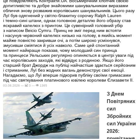
це повідомляють Контракти.UA. Восьмирічний хлопчик своєю
допитливістю та добре знайомими шанувальникам виразами
обличчя знову розважив королівських шанувальників. Цього разу
Луї був одягнений у світло-блакитну сорочку Ralph Lauren
і темно-сині штани, однак головною деталлю його образу став
яскравий капелюх з принтом. Це сувенірний головний убір
з написом Beicio Cymru. Принц не зміг перед ним встояти
і насунув червоний капелюх низько на голову, в якийсь момент
майже повністю закривши очі, а потім широко усміхнувся,
змусивши сміятися й усіх навколо. Саме цей спонтанний
момент найкраще показав, чому молодший син принца
та принцеси Уельських регулярно опиняється в центрі уваги під
час королівських заходів, які відвідує з родиною. Якщо його
старший брат Джордж на публіці найчастіше здається серйозним
і стриманим, Луї без жодних вагань демонструє свої емоції.
Нагадаємо, що Луї вперше підкорив публіку своїми гримасами
під час святкування платинового ювілею королеви Єлизавети II.
03.08.2026 —
3 —
1365
З Днем
Повітряних
сил
Збройних
сил України
2026:
привітання