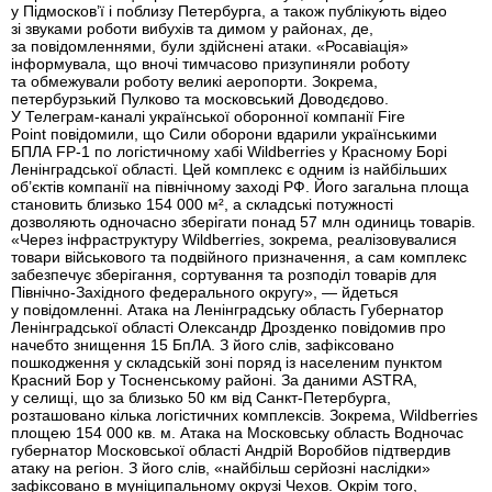
у Підмосков’ї і поблизу Петербурга, а також публікують відео
зі звуками роботи вибухів та димом у районах, де,
за повідомленнями, були здійснені атаки. «Росавіація»
інформувала, що вночі тимчасово призупиняли роботу
та обмежували роботу великі аеропорти. Зокрема,
петербурзький Пулково та московський Доводєдово.
У Телеграм-каналі української оборонної компанії Fire
Point повідомили, що Сили оборони вдарили українськими
БПЛА FP-1 по логістичному хабі Wildberries у Красному Борі
Ленінградської області. Цей комплекс є одним із найбільших
об’єктів компанії на північному заході РФ. Його загальна площа
становить близько 154 000 м², а складські потужності
дозволяють одночасно зберігати понад 57 млн одиниць товарів.
«Через інфраструктуру Wildberries, зокрема, реалізовувалися
товари військового та подвійного призначення, а сам комплекс
забезпечує зберігання, сортування та розподіл товарів для
Північно-Західного федерального округу», — йдеться
у повідомленні. Атака на Ленінградську область Губернатор
Ленінградської області Олександр Дрозденко повідомив про
начебто знищення 15 БпЛА. З його слів, зафіксовано
пошкодження у складській зоні поряд із населеним пунктом
Красний Бор у Тосненському районі. За даними ASTRA,
у селищі, що за близько 50 км від Санкт-Петербурга,
розташовано кілька логістичних комплексів. Зокрема, Wildberries
площею 154 000 кв. м. Атака на Московську область Водночас
губернатор Московської області Андрій Воробйов підтвердив
атаку на регіон. З його слів, «найбільш серйозні наслідки»
зафіксовано в муніципальному окрузі Чехов. Окрім того,