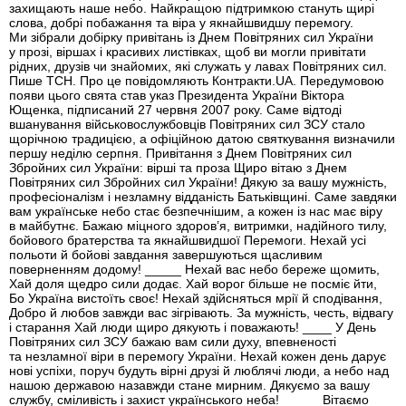
захищають наше небо. Найкращою підтримкою стануть щирі
слова, добрі побажання та віра у якнайшвидшу перемогу.
Ми зібрали добірку привітань із Днем Повітряних сил України
у прозі, віршах і красивих листівках, щоб ви могли привітати
рідних, друзів чи знайомих, які служать у лавах Повітряних сил.
Пише ТСН. Про це повідомляють Контракти.UA. Передумовою
появи цього свята став указ Президента України Віктора
Ющенка, підписаний 27 червня 2007 року. Саме відтоді
вшанування військовослужбовців Повітряних сил ЗСУ стало
щорічною традицією, а офіційною датою святкування визначили
першу неділю серпня. Привітання з Днем Повітряних сил
Збройних сил України: вірші та проза Щиро вітаю з Днем
Повітряних сил Збройних сил України! Дякую за вашу мужність,
професіоналізм і незламну відданість Батьківщині. Саме завдяки
вам українське небо стає безпечнішим, а кожен із нас має віру
в майбутнє. Бажаю міцного здоров’я, витримки, надійного тилу,
бойового братерства та якнайшвидшої Перемоги. Нехай усі
польоти й бойові завдання завершуються щасливим
поверненням додому! _____ Нехай вас небо береже щомить,
Хай доля щедро сили додає. Хай ворог більше не посміє йти,
Бо Україна вистоїть своє! Нехай здійсняться мрії й сподівання,
Добро й любов завжди вас зігрівають. За мужність, честь, відвагу
і старання Хай люди щиро дякують і поважають! ____ У День
Повітряних сил ЗСУ бажаю вам сили духу, впевненості
та незламної віри в перемогу України. Нехай кожен день дарує
нові успіхи, поруч будуть вірні друзі й люблячі люди, а небо над
нашою державою назавжди стане мирним. Дякуємо за вашу
службу, сміливість і захист українського неба! _____ Вітаємо