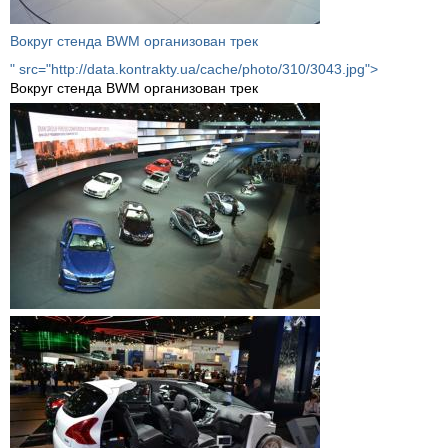
Вокруг стенда BWM организован трек
" src="http://data.kontrakty.ua/cache/photo/310/3043.jpg">
Вокруг стенда BWM организован трек