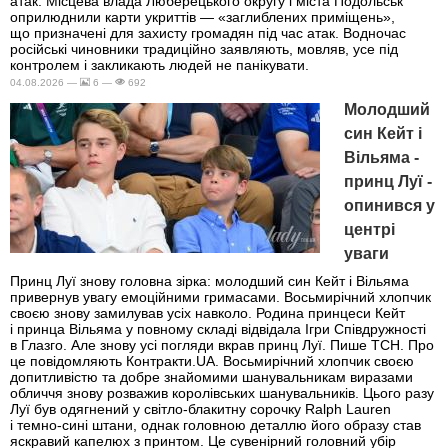
атак. Місцева влада Люберецького округу і міста Подольськ
оприлюднили карти укриттів — «заглиблених приміщень»,
що призначені для захисту громадян під час атак. Водночас
російські чиновники традиційно заявляють, мовляв, усе під
контролем і закликають людей не панікувати.
04.08.2026 —
6 —
692
Молодший
син Кейт і
Вільяма -
принц Луї -
опинився у
центрі
уваги
Принц Луї знову головна зірка: молодший син Кейт і Вільяма
привернув увагу емоційними гримасами. Восьмирічний хлопчик
своєю знову замилував усіх навколо. Родина принцеси Кейт
і принца Вільяма у повному складі відвідала Ігри Співдружності
в Глазго. Але знову усі погляди вкрав принц Луї. Пише ТСН. Про
це повідомляють Контракти.UA. Восьмирічний хлопчик своєю
допитливістю та добре знайомими шанувальникам виразами
обличчя знову розважив королівських шанувальників. Цього разу
Луї був одягнений у світло-блакитну сорочку Ralph Lauren
і темно-сині штани, однак головною деталлю його образу став
яскравий капелюх з принтом. Це сувенірний головний убір