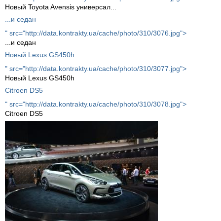
Новый Toyota Avensis универсал...
...и седан
" src="http://data.kontrakty.ua/cache/photo/310/3076.jpg">
...и седан
Новый Lexus GS450h
" src="http://data.kontrakty.ua/cache/photo/310/3077.jpg">
Новый Lexus GS450h
Citroen DS5
" src="http://data.kontrakty.ua/cache/photo/310/3078.jpg">
Citroen DS5