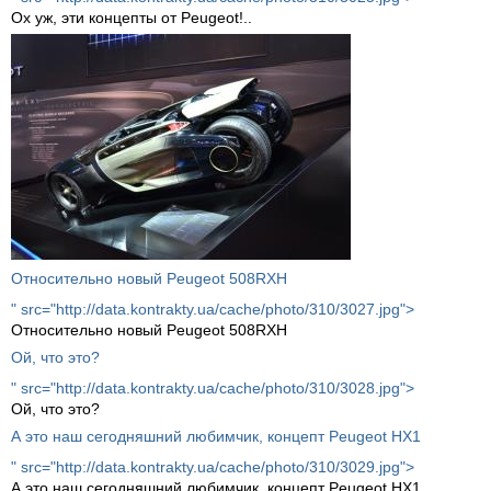
Ох уж, эти концепты от Peugeot!..
Относительно новый Peugeot 508RXH
" src="http://data.kontrakty.ua/cache/photo/310/3027.jpg">
Относительно новый Peugeot 508RXH
Ой, что это?
" src="http://data.kontrakty.ua/cache/photo/310/3028.jpg">
Ой, что это?
А это наш сегодняшний любимчик, концепт Peugeot HX1
" src="http://data.kontrakty.ua/cache/photo/310/3029.jpg">
А это наш сегодняшний любимчик, концепт Peugeot HX1