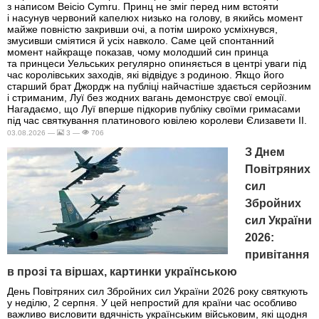
з написом Beicio Cymru. Принц не зміг перед ним встояти
і насунув червоний капелюх низько на голову, в якийсь момент
майже повністю закривши очі, а потім широко усміхнувся,
змусивши сміятися й усіх навколо. Саме цей спонтанний
момент найкраще показав, чому молодший син принца
та принцеси Уельських регулярно опиняється в центрі уваги під
час королівських заходів, які відвідує з родиною. Якщо його
старший брат Джордж на публіці найчастіше здається серйозним
і стриманим, Луї без жодних вагань демонструє свої емоції.
Нагадаємо, що Луї вперше підкорив публіку своїми гримасами
під час святкування платинового ювілею королеви Єлизавети II.
03.08.2026 —
3 —
706
З Днем
Повітряних
сил
Збройних
сил України
2026:
привітання
в прозі та віршах, картинки українською
День Повітряних сил Збройних сил України 2026 року святкують
у неділю, 2 серпня. У цей непростий для країни час особливо
важливо висловити вдячність українським військовим, які щодня