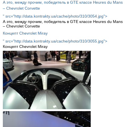
А это, между прочим, победитель в GTE классе Heures du Mans
– Chevrolet Corvette
" src="http://data.kontrakty.ua/cache/photo/310/3054.jpg">
А это, между прочим, победитель в GTE классе Heures du Mans
– Chevrolet Corvette
Концепт Chevrolet Miray
" src="http://data.kontrakty.ua/cache/photo/310/3055.jpg">
Концепт Chevrolet Miray