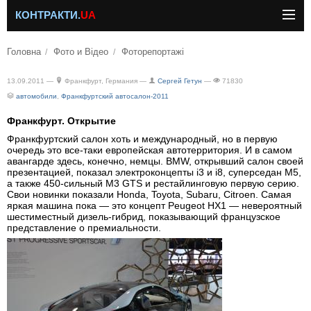
КОНТРАКТИ.
UA
Головна
Фото и Відео
Фоторепортажі
13.09.2011 —
Франкфурт, Германия —
Сергей Гетун
—
71830
автомобили
,
Франкфуртский автосалон-2011
Франкфурт. Открытие
Франкфуртский салон хоть и международный, но в первую
очередь это все-таки европейская автотерритория. И в самом
авангарде здесь, конечно, немцы. BMW, открывший салон своей
презентацией, показал электроконцепты i3 и i8, суперседан M5,
а также 450-сильный M3 GTS и рестайлинговую первую серию.
Свои новинки показали Honda, Toyota, Subaru, Citroen. Самая
яркая машина пока — это концепт Peugeot HX1 — невероятный
шестиместный дизель-гибрид, показывающий французское
представление о премиальности.