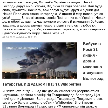
зі святом вас сьогодні, Хто небо України захищає. Нехай
Господь дарує мир і спокій, Від лиха та біди оберігає. Хай буде
сила, мужність і наснага, Хай поруч будуть друзі й рідний дім.
Нехай Перемога стане нагородою, А щастя й мир повернуться
усім! _____ Вітаю зі святом воїнів Повітряних сил України! Нехай
доля оберігає вас під час кожного вильоту й виконання бойових
завдань, а вдома завжди чекають рідні з теплом і любов’ю.
Бажаю міцного здоров’я, незламного характеру, нових звершень
і довгоочікуваного миру. Слава Україні!
02.08.2026 —
6 —
1123
Вибухи в
Росії 31
липня -
дрони
масовано
атакували
Волгоград і
Татарстан, під ударом НПЗ та Wildberries
«Рібята, єта п**да!»: над ще двома Wildberries розриваються
«вулкани», росіяни в паніці від Татарстану до Волгограду Цієї
ночі дрони дісталися Волгограда і Татарстану. Повідомляється,
що знову було атаковано об’єкти Wildberries. Вночі проти
31 липня Волгоград і Татарстан в РФ опинилися під атакою