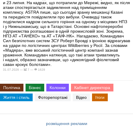
и 23 липня. На кадрах, що потрапили до Мережі, видно, як після
атаки спостерігається задимлення над приміщенням
комплексу. ASTRA пише, що сьогодні зранку мешканці Казані
та передмістя повідомляли про вибухи. Очевидці також
поділилися кадром сильного горіння на одному з місцевих НПЗ
і у Нижньокамську, що в Татарстані. Основні нафтопереробні
підприємства розташовані в одній промисловій зоні. Зокрема,
НПЗ АТ «ТАНЕКО» та АТ «ТАІФ-НК». Нагадаємо, Командувач
Сил безпілотних систем ЗСУ Роберт Бровді з іронією відреагував
на удари по логістичних центрах Wildberries у Росії. За словами
«Мадяра», вже восьмий логістичний центр компанії зазнав
ураження. Командувач натякнув, що такі атаки триватимуть
і надалі, образно зазначивши, що «дикоягідний фіолетовий
саван крокує болотами».
31.07.2026 —
7 —
1628
Політика
Бізнес
Колонки
Кабінет директора
Життя і стиль
Фоторепортажі
Відео
Ітоги
розміщення реклами