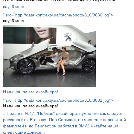
вау, 6 мест
" src="http://data.kontrakty.ua/cache/photo/310/3030.jpg">
вау, 6 мест
И мы нашли его дизайнера!
" src="http://data.kontrakty.ua/cache/photo/310/3032.jpg">
И мы нашли его дизайнера!
...Правило №47. "Поймав" дизайнера, нужно его как следует
расспросить. Его зовут Пер Сельвааг, он японец с норвежской
фамилией и до Peugeot он работал в BMW. Читайте наши
следующие донесе...