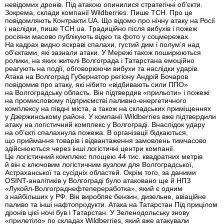
невідомих дронів. Під атакою опинилися стратегічні об’єкти.
Зокрема, склади компанії Wildberries. Пише ТСН. Про це
повідомляють Контракти.UA. Що відомо про нічну атаку на Росії
і наслідки, пише ТСН.ua. Традиційно після вибухів і пожеж
росіяни масово публікують відео та фото у соцмережах.
На кадрах видно яскраві спалахи, густий дим і полум’я над
об’єктами, які зазнали атаки. У Мережі також поширюються
ролики, на яких жителі Волгограда і Татарстана емоційно
реагують на події, обговорюючи вибухи та наслідки ударів.
Атака на Волгоград Губернатор регіону Андрій Бочаров
повідомив про атаку, які нібито «відбивають сили ППО»
на Волгоградську область. Він підтвердив «прильоти» і пожежі
на промисловому підприємстві паливно-енергетичного
комплексу на півдні міста, а також на складських приміщеннях
у Дзержинському районі. У компанії Wildberries вже підтвердили
атаку на логістичний комплекс у Волгограді. Внаслідок удару
на об’єкті спалахнула пожежа. В організації бідкаються,
що приймання товарів і відвантаження замовлень тимчасово
здійснюються через інші логістичні центри компанії.
Це логістичний комплекс площею 44 тис. квадратних метрів
й він є ключовим логістичним вузлом для Волгоградської,
Астраханської та сусідніх областей. Окрім того, за даними
OSINT-аналітиків у Волгограді було атаковано ще й НПЗ
«Лукойл-Волгограднефтепереработка», який є одним
з найбільших у РФ. Він виробляє бензин, дизельне, авіаційне
паливо та інші нафтопродукти. Атака на Татарстан Під прицілом
дронів цієї ночі був і Татарстан. У Зеленодольську знову
«прилетіло» по складах Wildberries, який вже атакували