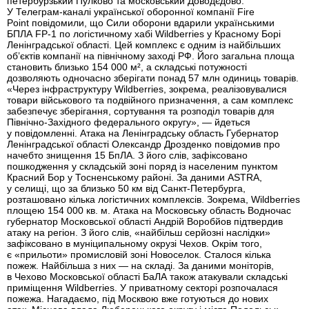
петербурзький Пулково та московський Доводєдово.
У Телеграм-каналі української оборонної компанії Fire
Point повідомили, що Сили оборони вдарили українськими
БПЛА FP-1 по логістичному хабі Wildberries у Красному Борі
Ленінградської області. Цей комплекс є одним із найбільших
об’єктів компанії на північному заході РФ. Його загальна площа
становить близько 154 000 м², а складські потужності
дозволяють одночасно зберігати понад 57 млн одиниць товарів.
«Через інфраструктуру Wildberries, зокрема, реалізовувалися
товари військового та подвійного призначення, а сам комплекс
забезпечує зберігання, сортування та розподіл товарів для
Північно-Західного федерального округу», — йдеться
у повідомленні. Атака на Ленінградську область Губернатор
Ленінградської області Олександр Дрозденко повідомив про
начебто знищення 15 БпЛА. З його слів, зафіксовано
пошкодження у складській зоні поряд із населеним пунктом
Красний Бор у Тосненському районі. За даними ASTRA,
у селищі, що за близько 50 км від Санкт-Петербурга,
розташовано кілька логістичних комплексів. Зокрема, Wildberries
площею 154 000 кв. м. Атака на Московську область Водночас
губернатор Московської області Андрій Воробйов підтвердив
атаку на регіон. З його слів, «найбільш серйозні наслідки»
зафіксовано в муніципальному окрузі Чехов. Окрім того,
є «прильоти» промисловій зоні Новоселок. Сталося кілька
пожеж. Найбільша з них — на складі. За даними моніторів,
в Чехово Московської області БаЛА також атакували складські
приміщення Wildberries. У приватному секторі розпочалася
пожежа. Нагадаємо, під Москвою вже готуються до нових