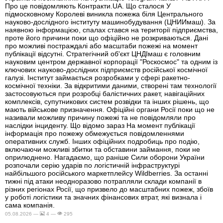
Про це повідомляють Контракти.UA. Що сталося У
підмосковному Королеві виникла пожежа біля Центрального
науково-дослідного інституту машинобудування (ЦНИИмаш). За
наявною інформацією, спалах стався на території підприємства,
проте його причини поки що офіційно не розкриваються. Дані
про можливі постраждалі або масштаби пожежі на момент
публікації відсутні. Стратегічний об'єкт ЦНДІмаш є головним
науковим центром державної корпорації "Роскосмос" та одним із
ключових науково-дослідних підприємств російської космічної
галузі. Інститут займається розробками у сфері ракетно-
космічної техніки. За відкритими даними, створені там технології
застосовуються при розробці балістичних ракет, навігаційних
комплексів, супутникових систем розвідки та інших рішень, що
мають військове призначення. Офіційні органи Росії поки що не
називали можливу причину пожежі та не повідомляли про
наслідки інциденту. Що відомо зараз На момент публікації
інформація про пожежу обмежується повідомленнями
оперативних служб. Інших офіційних подробиць про подію,
включаючи можливі збитки та обставини займання, поки не
оприлюднено. Нагадаємо, що раніше Сили оборони України
розпочали серію ударів по логістичній інфраструктурі
найбільшого російського маркетплейсу Wildberries. За останні
тижні під атаки неодноразово потрапляли склади компанії в
різних регіонах Росії, що призвело до масштабних пожеж, збоїв
у роботі логістики та значних фінансових втрат, які визнала і
сама компанія.
05.08.2026 —
4 —
295