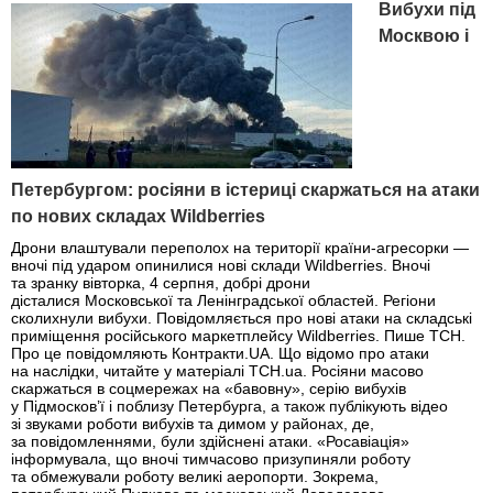
Вибухи під
Москвою і
Петербургом: росіяни в істериці скаржаться на атаки
по нових складах Wildberries
Дрони влаштували переполох на території країни-агресорки —
вночі під ударом опинилися нові склади Wildberries. Вночі
та зранку вівторка, 4 серпня, добрі дрони
дісталися Московської та Ленінградської областей. Регіони
сколихнули вибухи. Повідомляється про нові атаки на складські
приміщення російського маркетплейсу Wildberries. Пише ТСН.
Про це повідомляють Контракти.UA. Що відомо про атаки
на наслідки, читайте у матеріалі ТСН.ua. Росіяни масово
скаржаться в соцмережах на «бавовну», серію вибухів
у Підмосков’ї і поблизу Петербурга, а також публікують відео
зі звуками роботи вибухів та димом у районах, де,
за повідомленнями, були здійснені атаки. «Росавіація»
інформувала, що вночі тимчасово призупиняли роботу
та обмежували роботу великі аеропорти. Зокрема,