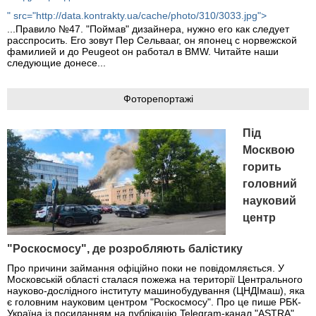
" src="http://data.kontrakty.ua/cache/photo/310/3033.jpg">
...Правило №47. "Поймав" дизайнера, нужно его как следует
расспросить. Его зовут Пер Сельвааг, он японец с норвежской
фамилией и до Peugeot он работал в BMW. Читайте наши
следующие донесе...
Фоторепортажі
Під
Москвою
горить
головний
науковий
центр
"Роскосмосу", де розробляють балістику
Про причини займання офіційно поки не повідомляється. У
Московській області сталася пожежа на території Центрального
науково-дослідного інституту машинобудування (ЦНДІмаш), яка
є головним науковим центром "Роскосмосу". Про це пише РБК-
Україна із посиланням на публікацію Telegram-канал "ASTRA".