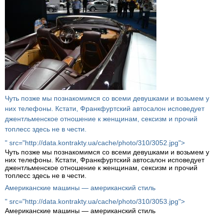
Чуть позже мы познакомимся со всеми девушками и возьмем у
них телефоны. Кстати, Франкфуртский автосалон исповедует
джентльменское отношение к женщинам, сексизм и прочий
топлесс здесь не в чести.
" src="http://data.kontrakty.ua/cache/photo/310/3052.jpg">
Чуть позже мы познакомимся со всеми девушками и возьмем у
них телефоны. Кстати, Франкфуртский автосалон исповедует
джентльменское отношение к женщинам, сексизм и прочий
топлесс здесь не в чести.
Американские машины — американский стиль
" src="http://data.kontrakty.ua/cache/photo/310/3053.jpg">
Американские машины — американский стиль