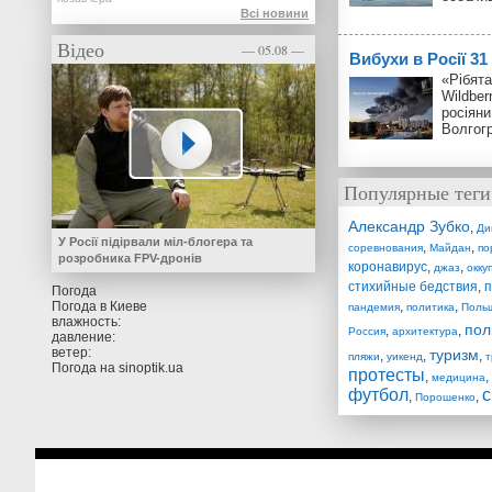
Всі новини
Відео
— 05.08 —
Вибухи в Росії 3
«Рібята
Wildber
росіяни
Волгог
Популярные теги
Александр Зубко
,
Ди
У Росії підірвали міл-блогера та
,
,
соревнования
Майдан
по
розробника FPV-дронів
коронавирус
,
,
джаз
окку
стихийные бедствия
,
п
Погода
Погода в
Киеве
,
,
пандемия
политика
Поль
влажность:
пол
,
,
Россия
архитектура
давление:
ветер:
туризм
,
,
,
пляжи
уикенд
т
Погода на
sinoptik.ua
протесты
,
,
медицина
футбол
с
,
,
Порошенко