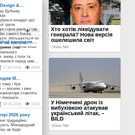
n Design &…
ому
Будинку
ках
дбувся концерт цієї
ої групи.
е сорок років і став
07.05.2026
6680
ою самого Києва.
ься, збільшується чи
stival проходив…
ь час виступи
рними, раптом вони
дення став
 і пізніше виникають
онального
онцерти великим
, знову столи та
збирають своєрідний
шувалися перед ним…
, в якому майже всі
17.06.2026
6599
krainian Design &
є випадковою, тому
ходив III…
 колектив активно
никами: колись це
 тому і був
ані з концертами,
 — восени, і вже
-музичні
ганізатори ставлять
у показати…
08.06.2026
5218
тері 2026 року
вня традиційно
ткують Міжнародний
оку це буде