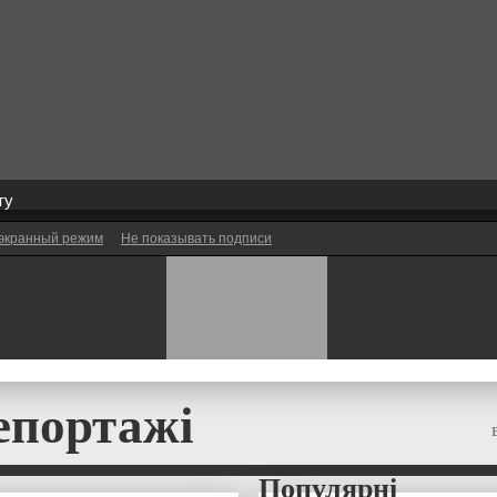
ту
экранный режим
Не показывать подписи
епортажі