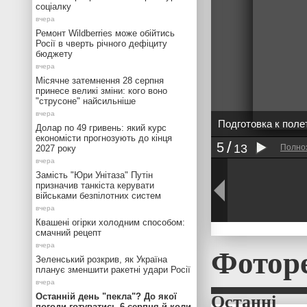
соціалку
Ремонт Wildberries може обійтись
Росії в чверть річного дефіциту
бюджету
Місячне затемнення 28 серпня
принесе великі зміни: кого воно
"струсоне" найсильніше
Подготовка к поле
Долар по 49 гривень: який курс
економісти прогнозують до кінця
5
13
Полно
2027 року
Замість "Юри Унітаза" Путін
призначив танкіста керувати
військами безпілотних систем
Квашені огірки холодним способом:
смачний рецепт
Фотор
Зеленський розкрив, як Україна
планує зменшити ракетні удари Росії
Останній день "пекла"? До якої
погоди готуватись 6 серпня й коли