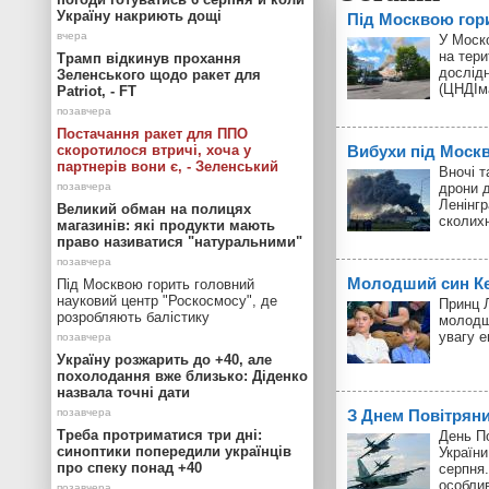
Україну накриють дощі
Під Москвою гор
У Моск
на тери
Трамп відкинув прохання
дослід
Зеленського щодо ракет для
(ЦНДІм
Patriot, - FT
Постачання ракет для ППО
скоротилося втричі, хоча у
Вибухи під Моск
партнерів вони є, - Зеленський
Вночі т
дрони д
Ленінгр
Великий обман на полицях
сколих
магазинів: які продукти мають
право називатися "натуральними"
Молодший син Кей
Під Москвою горить головний
науковий центр "Роскосмосу", де
Принц Л
розробляють балістику
молодш
увагу 
Україну розжарить до +40, але
похолодання вже близько: Діденко
назвала точні дати
З Днем Повітрян
Треба протриматися три дні:
День П
синоптики попередили українців
України
про спеку понад +40
серпня.
особли