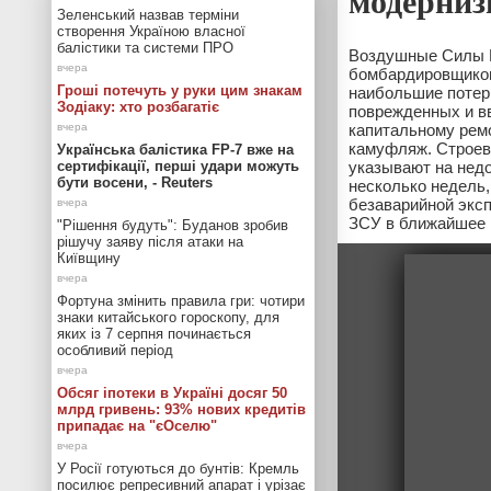
модерниз
Зеленський назвав терміни
створення Україною власної
балістики та системи ПРО
Воздушные Силы М
бомбардировщиком
Гроші потечуть у руки цим знакам
наибольшие потери
Зодіаку: хто розбагатіє
поврежденных и в
капитальному ремо
камуфляж. Строев
Українська балістика FP-7 вже на
сертифікації, перші удари можуть
указывают на недо
бути восени, - Reuters
несколько недель,
безаварийной эксп
ЗСУ в ближайшее
"Рішення будуть": Буданов зробив
рішучу заяву після атаки на
Київщину
Фортуна змінить правила гри: чотири
знаки китайського гороскопу, для
яких із 7 серпня починається
особливий період
Обсяг іпотеки в Україні досяг 50
млрд гривень: 93% нових кредитів
припадає на "єОселю"
У Росії готуються до бунтів: Кремль
посилює репресивний апарат і урізає