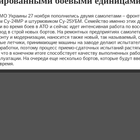
ированными боевыми единицам
О Украины 27 ноября пополнились двумя самолетами – фрон
 Су-24МР и штурмовиком Су-25УБМ. Семейство именно этих д
 во время боев в АТО и сейчас идет интенсивная работа по во
вод в строй новых бортов. На ремонтных предприятиях самолет
нту и модернизации, наносится также новый, так называемый,
ые летчики, принимающие машины на заводе делают испытате
работки, поэтому процесс приемо-сдаточных испытаний растяг
 что в конечном итоге способствует качеству выполненных раб
луатации. На очереди еще несколько бортов, которые будут вв
 время.