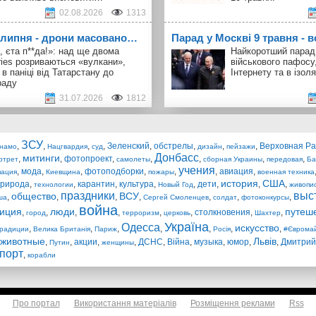
02.08.2026
1313
1 липня - дрони масовано…
Парад у Москві 9 травня - в
, єта п**да!»: над ще двома
Найкоротший парад 
ries розриваються «вулкани»,
військового пафосу
 в паніці від Татарстану до
Інтернету та в ізоля
раду
31.07.2026
1812
ЗСУ
,
,
,
,
Зеленский
,
обстрелы
,
,
,
Верховная Р
намо
Нацгвардия
суд
дизайн
пейзажи
Донбасс
митинги
,
,
фотопроект
,
,
,
,
,
ртрет
самолеты
сборная Украины
передовая
Ба
учения
,
мода
,
,
фотоподборки
,
,
,
авиация
,
пация
Киевщина
пожары
военная техника
история
США
рирода
,
,
карантин
,
культура
,
,
дети
,
,
,
технологии
Новый Год
живопи
праздники
выс
общество
ВСУ
,
,
,
,
,
,
,
ша
Сергей Смоленцев
солдат
фотоконкурсы
война
иция
люди
путеш
,
,
,
,
,
,
столкновения
,
,
город
терроризм
церковь
Шахтер
Україна
Одесса
искусство
,
,
,
,
,
,
,
радиции
Велика Британія
Париж
Росія
#Єврома
животные
Львів
,
,
акции
,
,
ДСНС
,
Війна
,
музыка
,
юмор
,
,
Дмитрий
Путин
женщины
порт
,
корабли
Про портал
Використання матеріалів
Розміщення реклами
Rss