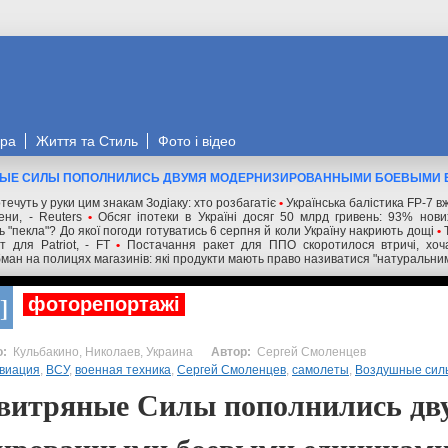
ора
Життя та Стиль
Фото і відео
ЫЕ СИЛЫ ПОПОЛНИЛИСЬ ДВУМЯ МОДЕРНИЗИРОВАННЫМИ БОЕВЫМИ
течуть у руки цим знакам Зодіаку: хто розбагатіє
•
Українська балістика FP-7 в
ни, - Reuters
•
Обсяг іпотеки в Україні досяг 50 млрд гривень: 93% нов
 "пекла"? До якої погоди готуватись 6 серпня й коли Україну накриють дощі
•
 для Patriot, - FT
•
Постачання ракет для ППО скоротилося втричі, хоча
ман на полицях магазинів: які продукти мають право називатися "натуральни
фоторепортажі
Кульбакино, Николаев, Украина
Сергей Смоленцев
виация
,
ВСУ
,
военная техника
,
Сергей Смоленцев
,
самолеты
,
Воздушные сил
витряные Силы пополнились дв