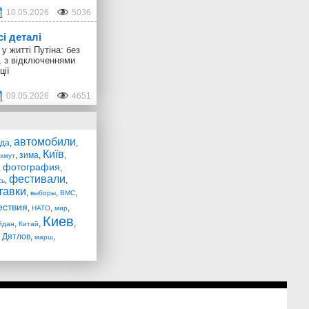
10.05.2026
5036
сі деталі
у житті Путіна: без
, з відключеннями
ції
09.05.2026
4651
автомобили
ада
,
,
Київ
,
зима
,
,
хмут
фотография
,
,
фестивали
,
,
сь
тавки
,
,
,
выборы
ВМС
ествия
,
,
,
НАТО
мир
Киев
,
,
,
йдан
Китай
 Дятлов
,
,
марш