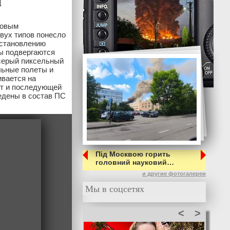
и
товым
вух типов понесло
сстановлению
ы подвергаются
 серый пиксельный
льные полеты и
ивается на
от и последующей
едены в состав ПС
Під Москвою горить
головний науковий…
и другие фотогалереи
Мы в соцсетях
<
>