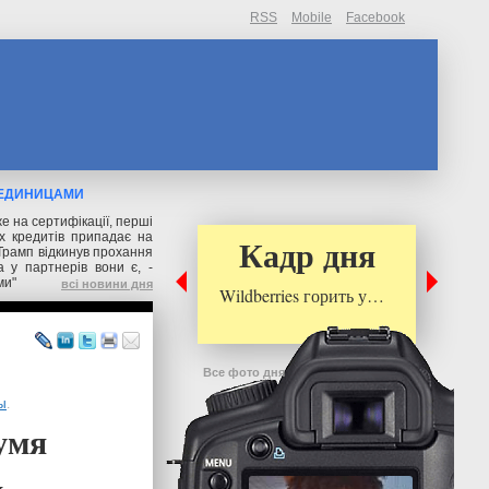
RSS
Mobile
Facebook
 ЕДИНИЦАМИ
же на сертифікації, перші
их кредитів припадає на
Кадр дня
Трамп відкинув прохання
 у партнерів вони є, -
ми"
всі новини дня
Wildberries горить у…
Все фото дня
ы
.
умя