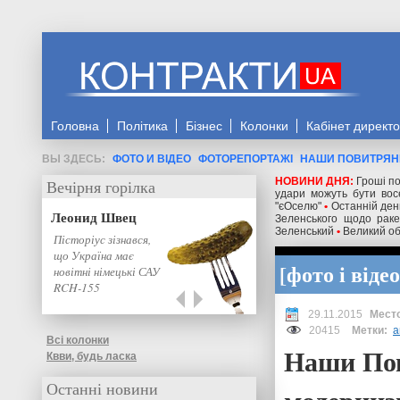
Головна
Політика
Бізнес
Колонки
Кабінет директ
ФОТО И ВІДЕО
ФОТОРЕПОРТАЖІ
НАШИ ПОВИТРЯН
НОВИНИ ДНЯ:
Гроші по
Вечірня горілка
удари можуть бути восе
"єОселю"
•
Останній день
Леонид Швец
Зеленського щодо ракет
Зеленський
•
Великий об
Пісторіус зізнався,
що Україна має
фото і відео
новітні німецькі САУ
RCH-155
29.11.2015
20415
Метки:
а
Всі колонки
Наши По
Квви, будь ласка
Останні новини