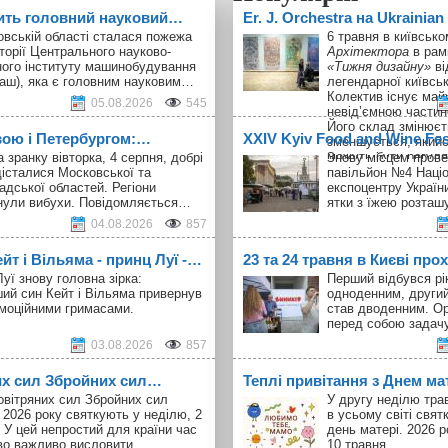
ить головний науковий…
Er. J. Orchestra на Ukrainia
овській області сталася пожежа
6 травня в київськ
торії Центрального науково-
Архітектора
в рам
ного інституту машинобудування
«Тижня дизайну»
ві
аш), яка є головним науковим…
легендарної київськ
Колектив існує майж
05.08.2026
545
невід’ємною частин
Його склад змінюєт
вою і Петербургом:…
ХXІV Kyiv Food and Wine Fe
зменшується, якийс
можуть бути регуля
а зранку вівторка, 4 серпня, добрі
Знову місцем прове
майже припиняються
істалися Московської та
павільйон №4 Наці
на новому місці. К
адської областей. Регіони
експоцентру України
складом нечасті і 
нули вибухи. Повідомляється…
ятки з їжею розта
клуб шанувальників
04.08.2026
857
знайомі. Участь в
U
Innovation Week
не 
т і Вільяма - принц Луї -…
23 та 24 травня в Києві про
що від перших днів
співпрацює з худож
уї знову головна зірка:
Перший відбувся рік
виставки, що поєдн
ий син Кейт і Вільяма привернув
одноденним, другий
колись — художньо
емоційними гримасами.
став дводенним. Ор
перформенси.
перед собою задач
03.08.2026
857
их сил Збройних сил…
Теплі привітання з Днем ма
овітряних сил Збройних сил
У другу неділю тра
 2026 року святкують у неділю, 2
в усьому світі свя
 У цей непростий для країни час
день матері. 2026 р
во важливо висловити…
10 травня.