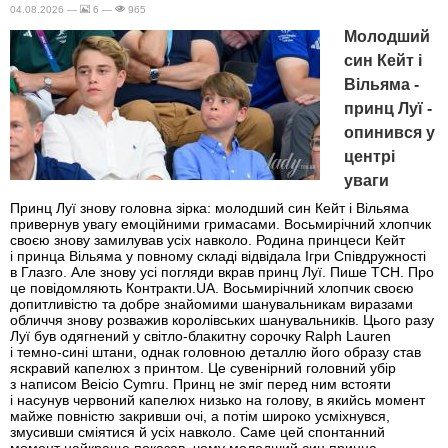
04.08.2026 —
6 —
965
Молодший
син Кейт і
Вільяма -
принц Луї -
опинився у
центрі
уваги
Принц Луї знову головна зірка: молодший син Кейт і Вільяма
привернув увагу емоційними гримасами. Восьмирічний хлопчик
своєю знову замилував усіх навколо. Родина принцеси Кейт
і принца Вільяма у повному складі відвідала Ігри Співдружності
в Глазго. Але знову усі погляди вкрав принц Луї. Пише ТСН. Про
це повідомляють Контракти.UA. Восьмирічний хлопчик своєю
допитливістю та добре знайомими шанувальникам виразами
обличчя знову розважив королівських шанувальників. Цього разу
Луї був одягнений у світло-блакитну сорочку Ralph Lauren
і темно-сині штани, однак головною деталлю його образу став
яскравий капелюх з принтом. Це сувенірний головний убір
з написом Beicio Cymru. Принц не зміг перед ним встояти
і насунув червоний капелюх низько на голову, в якийсь момент
майже повністю закривши очі, а потім широко усміхнувся,
змусивши сміятися й усіх навколо. Саме цей спонтанний
момент найкраще показав, чому молодший син принца