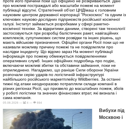
проте його причини поки що офіційно не розкриваються. Дані
про можливі постраждалі або масштаби пожежі на момент
публікації відсутні. Стратегічний об'єкт ЦНДІмаш є головним
науковим центром державної корпорації "Роскосмос" та одним із
ключових науково-дослідних підприємств російської космічної
галузі. Інститут займається розробками у сфері ракетно-
космічної техніки. За відкритими даними, створені там технології
застосовуються при розробці балістичних ракет, навігаційних
комплексів, супутникових систем розвідки та інших рішень, що
мають військове призначення. Офіційні органи Росії поки що не
називали можливу причину пожежі та не повідомляли про
наслідки інциденту. Що відомо зараз На момент публікації
інформація про пожежу обмежується повідомленнями
оперативних служб. Інших офіційних подробиць про подію,
включаючи можливі збитки та обставини займання, поки не
оприлюднено. Нагадаємо, що раніше Сили оборони України
розпочали серію ударів по логістичній інфраструктурі
найбільшого російського маркетплейсу Wildberries. За останні
тижні під атаки неодноразово потрапляли склади компанії в
різних регіонах Росії, що призвело до масштабних пожеж, збоїв
у роботі логістики та значних фінансових втрат, які визнала і
сама компанія.
05.08.2026 —
4 —
694
Вибухи під
Москвою і