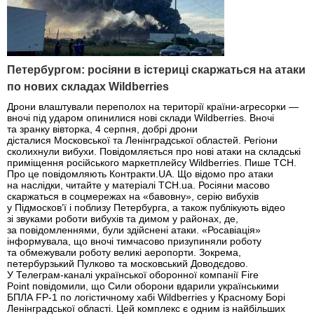
Петербургом: росіяни в істериці скаржаться на атаки
по нових складах Wildberries
Дрони влаштували переполох на території країни-агресорки —
вночі під ударом опинилися нові склади Wildberries. Вночі
та зранку вівторка, 4 серпня, добрі дрони
дісталися Московської та Ленінградської областей. Регіони
сколихнули вибухи. Повідомляється про нові атаки на складські
приміщення російського маркетплейсу Wildberries. Пише ТСН.
Про це повідомляють Контракти.UA. Що відомо про атаки
на наслідки, читайте у матеріалі ТСН.ua. Росіяни масово
скаржаться в соцмережах на «бавовну», серію вибухів
у Підмосков’ї і поблизу Петербурга, а також публікують відео
зі звуками роботи вибухів та димом у районах, де,
за повідомленнями, були здійснені атаки. «Росавіація»
інформувала, що вночі тимчасово призупиняли роботу
та обмежували роботу великі аеропорти. Зокрема,
петербурзький Пулково та московський Доводєдово.
У Телеграм-каналі української оборонної компанії Fire
Point повідомили, що Сили оборони вдарили українськими
БПЛА FP-1 по логістичному хабі Wildberries у Красному Борі
Ленінградської області. Цей комплекс є одним із найбільших