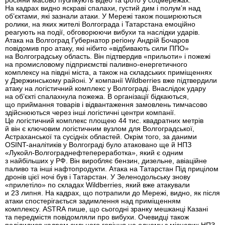
росіяни масово публікують відео та фото у соцмережах.
На кадрах видно яскраві спалахи, густий дим і полум’я над
об’єктами, які зазнали атаки. У Мережі також поширюються
ролики, на яких жителі Волгограда і Татарстана емоційно
реагують на події, обговорюючи вибухи та наслідки ударів.
Атака на Волгоград Губернатор регіону Андрій Бочаров
повідомив про атаку, які нібито «відбивають сили ППО»
на Волгоградську область. Він підтвердив «прильоти» і пожежі
на промисловому підприємстві паливно-енергетичного
комплексу на півдні міста, а також на складських приміщеннях
у Дзержинському районі. У компанії Wildberries вже підтвердили
атаку на логістичний комплекс у Волгограді. Внаслідок удару
на об’єкті спалахнула пожежа. В організації бідкаються,
що приймання товарів і відвантаження замовлень тимчасово
здійснюються через інші логістичні центри компанії.
Це логістичний комплекс площею 44 тис. квадратних метрів
й він є ключовим логістичним вузлом для Волгоградської,
Астраханської та сусідніх областей. Окрім того, за даними
OSINT-аналітиків у Волгограді було атаковано ще й НПЗ
«Лукойл-Волгограднефтепереработка», який є одним
з найбільших у РФ. Він виробляє бензин, дизельне, авіаційне
паливо та інші нафтопродукти. Атака на Татарстан Під прицілом
дронів цієї ночі був і Татарстан. У Зеленодольську знову
«прилетіло» по складах Wildberries, який вже атакували
и 23 липня. На кадрах, що потрапили до Мережі, видно, як після
атаки спостерігається задимлення над приміщенням
комплексу. ASTRA пише, що сьогодні зранку мешканці Казані
та передмістя повідомляли про вибухи. Очевидці також