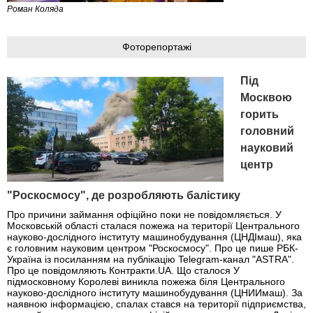
Роман Коляда
Фоторепортажі
Під
Москвою
горить
головний
науковий
центр
"Роскосмосу", де розробляють балістику
Про причини займання офіційно поки не повідомляється. У
Московській області сталася пожежа на території Центрального
науково-дослідного інституту машинобудування (ЦНДІмаш), яка
є головним науковим центром "Роскосмосу". Про це пише РБК-
Україна із посиланням на публікацію Telegram-канал "ASTRA".
Про це повідомляють Контракти.UA. Що сталося У
підмосковному Королеві виникла пожежа біля Центрального
науково-дослідного інституту машинобудування (ЦНИИмаш). За
наявною інформацією, спалах стався на території підприємства,