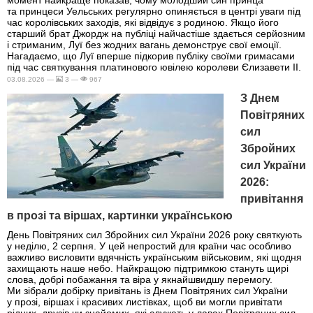
та принцеси Уельських регулярно опиняється в центрі уваги під
час королівських заходів, які відвідує з родиною. Якщо його
старший брат Джордж на публіці найчастіше здається серйозним
і стриманим, Луї без жодних вагань демонструє свої емоції.
Нагадаємо, що Луї вперше підкорив публіку своїми гримасами
під час святкування платинового ювілею королеви Єлизавети II.
03.08.2026 —
3 —
967
З Днем
Повітряних
сил
Збройних
сил України
2026:
привітання
в прозі та віршах, картинки українською
День Повітряних сил Збройних сил України 2026 року святкують
у неділю, 2 серпня. У цей непростий для країни час особливо
важливо висловити вдячність українським військовим, які щодня
захищають наше небо. Найкращою підтримкою стануть щирі
слова, добрі побажання та віра у якнайшвидшу перемогу.
Ми зібрали добірку привітань із Днем Повітряних сил України
у прозі, віршах і красивих листівках, щоб ви могли привітати