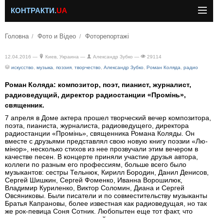
КОНТРАКТИ.
UA
Головна
Фото и Відео
Фоторепортажі
12.04.2016 —
Киев, Украина —
Александр Зубко —
29114
искусство
,
музыка
,
поэзия
,
творчество
,
Александр Зубко
,
Роман Коляда
,
радио
Роман Коляда: композитор, поэт, пианист, журналист,
радиоведущий, директор радиостанции «Промінь»,
священник.
7 апреля в Доме актера прошел творческий вечер композитора,
поэта, пианиста, журналиста, радиоведущего, директора
радиостанции «Промінь», священника Романа Коляды. Он
вместе с друзьями представлял свою новую книгу поэзии «Лю-
мінор», несколько стихов из нее прозвучали этим вечером в
качестве песен. В концерте приняли участие друзья автора,
коллеги по разным его профессиям, больше всего было
музыкантов: сестры Тельнюк, Кирилл Бородин, Данил Денисов,
Сергей Шишкин, Сергей Фоменко, Иванна Ворошилюк,
Владимир Куриленко, Виктор Соломин, Диана и Сергей
Овсяниковы. Были писатели и по совместительству музыканты
Братья Капрановы, более известная как радиоведущая, но так
же рок-певица Соня Сотник. Любопытен еще тот факт, что