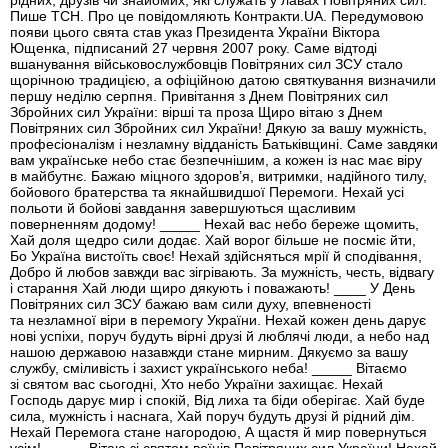
рідних, друзів чи знайомих, які служать у лавах Повітряних сил.
Пише ТСН. Про це повідомляють Контракти.UA. Передумовою
появи цього свята став указ Президента України Віктора
Ющенка, підписаний 27 червня 2007 року. Саме відтоді
вшанування військовослужбовців Повітряних сил ЗСУ стало
щорічною традицією, а офіційною датою святкування визначили
першу неділю серпня. Привітання з Днем Повітряних сил
Збройних сил України: вірші та проза Щиро вітаю з Днем
Повітряних сил Збройних сил України! Дякую за вашу мужність,
професіоналізм і незламну відданість Батьківщині. Саме завдяки
вам українське небо стає безпечнішим, а кожен із нас має віру
в майбутнє. Бажаю міцного здоров’я, витримки, надійного тилу,
бойового братерства та якнайшвидшої Перемоги. Нехай усі
польоти й бойові завдання завершуються щасливим
поверненням додому! _____ Нехай вас небо береже щомить,
Хай доля щедро сили додає. Хай ворог більше не посміє йти,
Бо Україна вистоїть своє! Нехай здійсняться мрії й сподівання,
Добро й любов завжди вас зігрівають. За мужність, честь, відвагу
і старання Хай люди щиро дякують і поважають! ____ У День
Повітряних сил ЗСУ бажаю вам сили духу, впевненості
та незламної віри в перемогу України. Нехай кожен день дарує
нові успіхи, поруч будуть вірні друзі й люблячі люди, а небо над
нашою державою назавжди стане мирним. Дякуємо за вашу
службу, сміливість і захист українського неба! _____ Вітаємо
зі святом вас сьогодні, Хто небо України захищає. Нехай
Господь дарує мир і спокій, Від лиха та біди оберігає. Хай буде
сила, мужність і наснага, Хай поруч будуть друзі й рідний дім.
Нехай Перемога стане нагородою, А щастя й мир повернуться