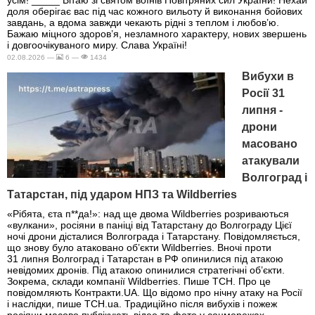
усім! _____ Вітаю зі святом воїнів Повітряних сил України! Нехай
доля оберігає вас під час кожного вильоту й виконання бойових
завдань, а вдома завжди чекають рідні з теплом і любов’ю.
Бажаю міцного здоров’я, незламного характеру, нових звершень
і довгоочікуваного миру. Слава Україні!
02.08.2026 —
6 —
1434
Вибухи в
Росії 31
липня -
дрони
масовано
атакували
Волгоград і
Татарстан, під ударом НПЗ та Wildberries
«Рібята, єта п**да!»: над ще двома Wildberries розриваються
«вулкани», росіяни в паніці від Татарстану до Волгограду Цієї
ночі дрони дісталися Волгограда і Татарстану. Повідомляється,
що знову було атаковано об’єкти Wildberries. Вночі проти
31 липня Волгоград і Татарстан в РФ опинилися під атакою
невідомих дронів. Під атакою опинилися стратегічні об’єкти.
Зокрема, склади компанії Wildberries. Пише ТСН. Про це
повідомляють Контракти.UA. Що відомо про нічну атаку на Росії
і наслідки, пише ТСН.ua. Традиційно після вибухів і пожеж