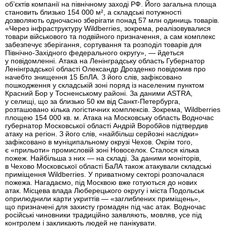
об’єктів компанії на північному заході РФ. Його загальна площа
становить близько 154 000 м², а складські потужності
дозволяють одночасно зберігати понад 57 млн одиниць товарів.
«Через інфраструктуру Wildberries, зокрема, реалізовувалися
товари військового та подвійного призначення, а сам комплекс
забезпечує зберігання, сортування та розподіл товарів для
Північно-Західного федерального округу», — йдеться
у повідомленні. Атака на Ленінградську область Губернатор
Ленінградської області Олександр Дрозденко повідомив про
начебто знищення 15 БпЛА. З його слів, зафіксовано
пошкодження у складській зоні поряд із населеним пунктом
Красний Бор у Тосненському районі. За даними ASTRA,
у селищі, що за близько 50 км від Санкт-Петербурга,
розташовано кілька логістичних комплексів. Зокрема, Wildberries
площею 154 000 кв. м. Атака на Московську область Водночас
губернатор Московської області Андрій Воробйов підтвердив
атаку на регіон. З його слів, «найбільш серйозні наслідки»
зафіксовано в муніципальному окрузі Чехов. Окрім того,
є «прильоти» промисловій зоні Новоселок. Сталося кілька
пожеж. Найбільша з них — на складі. За даними моніторів,
в Чехово Московської області БаЛА також атакували складські
приміщення Wildberries. У приватному секторі розпочалася
пожежа. Нагадаємо, під Москвою вже готуються до нових
атак. Місцева влада Люберецького округу і міста Подольськ
оприлюднили карти укриттів — «заглиблених приміщень»,
що призначені для захисту громадян під час атак. Водночас
російські чиновники традиційно заявляють, мовляв, усе під
контролем і закликають людей не панікувати.