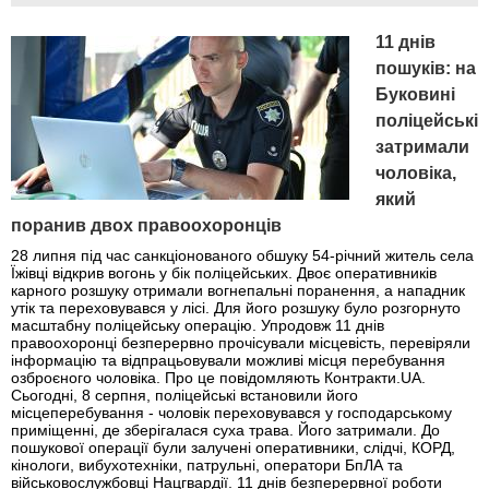
11 днів
пошуків: на
Буковині
поліцейські
затримали
чоловіка,
який
поранив двох правоохоронців
28 липня під час санкціонованого обшуку 54-річний житель села
Їжівці відкрив вогонь у бік поліцейських. Двоє оперативників
карного розшуку отримали вогнепальні поранення, а нападник
утік та переховувався у лісі. Для його розшуку було розгорнуто
масштабну поліцейську операцію. Упродовж 11 днів
правоохоронці безперервно прочісували місцевість, перевіряли
інформацію та відпрацьовували можливі місця перебування
озброєного чоловіка. Про це повідомляють Контракти.UA.
Сьогодні, 8 серпня, поліцейські встановили його
місцеперебування - чоловік переховувався у господарському
приміщенні, де зберігалася суха трава. Його затримали. До
пошукової операції були залучені оперативники, слідчі, КОРД,
кінологи, вибухотехніки, патрульні, оператори БпЛА та
військовослужбовці Нацгвардії. 11 днів безперервної роботи