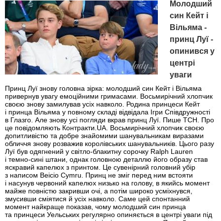
Молодший
син Кейт і
Вільяма -
принц Луї -
опинився у
центрі
уваги
Принц Луї знову головна зірка: молодший син Кейт і Вільяма
привернув увагу емоційними гримасами. Восьмирічний хлопчик
своєю знову замилував усіх навколо. Родина принцеси Кейт
і принца Вільяма у повному складі відвідала Ігри Співдружності
в Глазго. Але знову усі погляди вкрав принц Луї. Пише ТСН. Про
це повідомляють Контракти.UA. Восьмирічний хлопчик своєю
допитливістю та добре знайомими шанувальникам виразами
обличчя знову розважив королівських шанувальників. Цього разу
Луї був одягнений у світло-блакитну сорочку Ralph Lauren
і темно-сині штани, однак головною деталлю його образу став
яскравий капелюх з принтом. Це сувенірний головний убір
з написом Beicio Cymru. Принц не зміг перед ним встояти
і насунув червоний капелюх низько на голову, в якийсь момент
майже повністю закривши очі, а потім широко усміхнувся,
змусивши сміятися й усіх навколо. Саме цей спонтанний
момент найкраще показав, чому молодший син принца
та принцеси Уельських регулярно опиняється в центрі уваги під