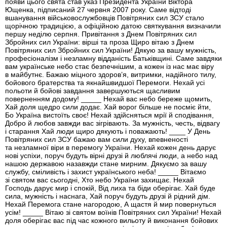
появи цього свята став указ Президента України Віктора
Ющенка, підписаний 27 червня 2007 року. Саме відтоді
вшанування військовослужбовців Повітряних сил ЗСУ стало
щорічною традицією, а офіційною датою святкування визначили
першу неділю серпня. Привітання з Днем Повітряних сил
Збройних сил України: вірші та проза Щиро вітаю з Днем
Повітряних сил Збройних сил України! Дякую за вашу мужність,
професіоналізм і незламну відданість Батьківщині. Саме завдяки
вам українське небо стає безпечнішим, а кожен із нас має віру
в майбутнє. Бажаю міцного здоров’я, витримки, надійного тилу,
бойового братерства та якнайшвидшої Перемоги. Нехай усі
польоти й бойові завдання завершуються щасливим
поверненням додому! _____ Нехай вас небо береже щомить,
Хай доля щедро сили додає. Хай ворог більше не посміє йти,
Бо Україна вистоїть своє! Нехай здійсняться мрії й сподівання,
Добро й любов завжди вас зігрівають. За мужність, честь, відвагу
і старання Хай люди щиро дякують і поважають! ____ У День
Повітряних сил ЗСУ бажаю вам сили духу, впевненості
та незламної віри в перемогу України. Нехай кожен день дарує
нові успіхи, поруч будуть вірні друзі й люблячі люди, а небо над
нашою державою назавжди стане мирним. Дякуємо за вашу
службу, сміливість і захист українського неба! _____ Вітаємо
зі святом вас сьогодні, Хто небо України захищає. Нехай
Господь дарує мир і спокій, Від лиха та біди оберігає. Хай буде
сила, мужність і наснага, Хай поруч будуть друзі й рідний дім.
Нехай Перемога стане нагородою, А щастя й мир повернуться
усім! _____ Вітаю зі святом воїнів Повітряних сил України! Нехай
доля оберігає вас під час кожного вильоту й виконання бойових