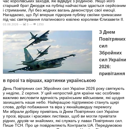
час королівських заходів, які відвідує з родиною. Якщо його
старший брат Джордж на публіці найчастіше здається серйозним
і стриманим, Луї без жодних вагань демонструє свої емоції.
Нагадаємо, що Луї вперше підкорив публіку своїми гримасами
під час святкування платинового ювілею королеви Єлизавети II.
03.08.2026 —
3 —
1350
З Днем
Повітряних
сил
Збройних
сил України
2026:
привітання
в прозі та віршах, картинки українською
День Повітряних сил Збройних сил України 2026 року святкують
у неділю, 2 серпня. У цей непростий для країни час особливо
важливо висловити вдячність українським військовим, які щодня
захищають наше небо. Найкращою підтримкою стануть щирі
слова, добрі побажання та віра у якнайшвидшу перемогу.
Ми зібрали добірку привітань із Днем Повітряних сил України
у прозі, віршах і красивих листівках, щоб ви могли привітати
рідних, друзів чи знайомих, які служать у лавах Повітряних сил.
Пише ТСН. Про це повідомляють Контракти.UA. Передумовою