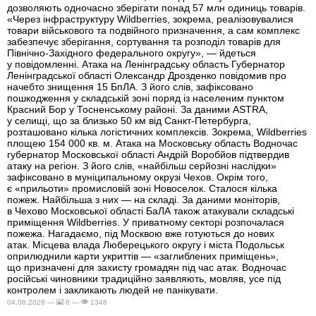
дозволяють одночасно зберігати понад 57 млн одиниць товарів.
«Через інфраструктуру Wildberries, зокрема, реалізовувалися
товари військового та подвійного призначення, а сам комплекс
забезпечує зберігання, сортування та розподіл товарів для
Північно-Західного федерального округу», — йдеться
у повідомленні. Атака на Ленінградську область Губернатор
Ленінградської області Олександр Дрозденко повідомив про
начебто знищення 15 БпЛА. З його слів, зафіксовано
пошкодження у складській зоні поряд із населеним пунктом
Красний Бор у Тосненському районі. За даними ASTRA,
у селищі, що за близько 50 км від Санкт-Петербурга,
розташовано кілька логістичних комплексів. Зокрема, Wildberries
площею 154 000 кв. м. Атака на Московську область Водночас
губернатор Московської області Андрій Воробйов підтвердив
атаку на регіон. З його слів, «найбільш серйозні наслідки»
зафіксовано в муніципальному окрузі Чехов. Окрім того,
є «прильоти» промисловій зоні Новоселок. Сталося кілька
пожеж. Найбільша з них — на складі. За даними моніторів,
в Чехово Московської області БаЛА також атакували складські
приміщення Wildberries. У приватному секторі розпочалася
пожежа. Нагадаємо, під Москвою вже готуються до нових
атак. Місцева влада Люберецького округу і міста Подольськ
оприлюднили карти укриттів — «заглиблених приміщень»,
що призначені для захисту громадян під час атак. Водночас
російські чиновники традиційно заявляють, мовляв, усе під
контролем і закликають людей не панікувати.
04.08.2026 —
6 —
1346