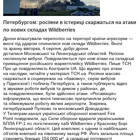
Петербургом: росіяни в істериці скаржаться на атаки
по нових складах Wildberries
Дрони влаштували переполох на території країни-агресорки —
вночі під ударом опинилися нові склади Wildberries. Вночі
та зранку вівторка, 4 серпня, добрі дрони
дісталися Московської та Ленінградської областей. Регіони
сколихнули вибухи. Повідомляється про нові атаки на складські
приміщення російського маркетплейсу Wildberries. Пише ТСН.
Про це повідомляють Контракти.UA. Що відомо про атаки
на наслідки, читайте у матеріалі ТСН.ua. Росіяни масово
скаржаться в соцмережах на «бавовну», серію вибухів
у Підмосков’ї і поблизу Петербурга, а також публікують відео
зі звуками роботи вибухів та димом у районах, де,
за повідомленнями, були здійснені атаки. «Росавіація»
інформувала, що вночі тимчасово призупиняли роботу
та обмежували роботу великі аеропорти. Зокрема,
петербурзький Пулково та московський Доводєдово.
У Телеграм-каналі української оборонної компанії Fire
Point повідомили, що Сили оборони вдарили українськими
БПЛА FP-1 по логістичному хабі Wildberries у Красному Борі
Ленінградської області. Цей комплекс є одним із найбільших
об’єктів компанії на північному заході РФ. Його загальна площа
становить близько 154 000 м², а складські потужності