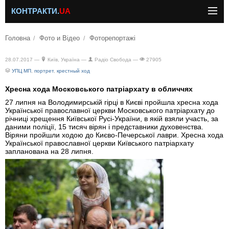
КОНТРАКТИ.
UA
Головна
Фото и Відео
Фоторепортажі
28.07.2017 —
Київ, Україна —
Радіо Свобода —
27905
УПЦ МП
,
портрет
,
крестный ход
Хресна хода Московського патріархату в обличчях
27 липня на Володимирській гірці в Києві пройшла хресна хода
Української православної церкви Московського патріархату до
річниці хрещення Київської Русі-України, в якій взяли участь, за
даними поліції, 15 тисяч вірян і представники духовенства.
Віряни пройшли ходою до Києво-Печерської лаври. Хресна хода
Української православної церкви Київського патріархату
запланована на 28 липня.