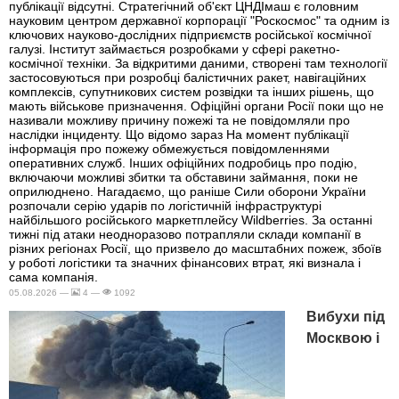
публікації відсутні. Стратегічний об'єкт ЦНДІмаш є головним
науковим центром державної корпорації "Роскосмос" та одним із
ключових науково-дослідних підприємств російської космічної
галузі. Інститут займається розробками у сфері ракетно-
космічної техніки. За відкритими даними, створені там технології
застосовуються при розробці балістичних ракет, навігаційних
комплексів, супутникових систем розвідки та інших рішень, що
мають військове призначення. Офіційні органи Росії поки що не
називали можливу причину пожежі та не повідомляли про
наслідки інциденту. Що відомо зараз На момент публікації
інформація про пожежу обмежується повідомленнями
оперативних служб. Інших офіційних подробиць про подію,
включаючи можливі збитки та обставини займання, поки не
оприлюднено. Нагадаємо, що раніше Сили оборони України
розпочали серію ударів по логістичній інфраструктурі
найбільшого російського маркетплейсу Wildberries. За останні
тижні під атаки неодноразово потрапляли склади компанії в
різних регіонах Росії, що призвело до масштабних пожеж, збоїв
у роботі логістики та значних фінансових втрат, які визнала і
сама компанія.
05.08.2026 —
4 —
1092
Вибухи під
Москвою і