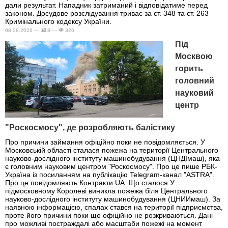
дали результат. Нападник затриманий і відповідатиме перед
законом. Досудове розслідування триває за ст. 348 та ст. 263
Кримінального кодексу України.
08.08.2026 —
8 —
326
Під
Москвою
горить
головний
науковий
центр
"Роскосмосу", де розробляють балістику
Про причини займання офіційно поки не повідомляється. У
Московській області сталася пожежа на території Центрального
науково-дослідного інституту машинобудування (ЦНДІмаш), яка
є головним науковим центром "Роскосмосу". Про це пише РБК-
Україна із посиланням на публікацію Telegram-канал "ASTRA".
Про це повідомляють Контракти.UA. Що сталося У
підмосковному Королеві виникла пожежа біля Центрального
науково-дослідного інституту машинобудування (ЦНИИмаш). За
наявною інформацією, спалах стався на території підприємства,
проте його причини поки що офіційно не розкриваються. Дані
про можливі постраждалі або масштаби пожежі на момент