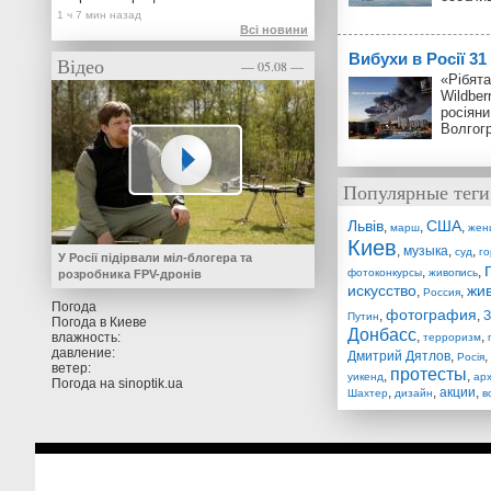
Всі новини
Вибухи в Росії 3
Відео
— 05.08 —
«Рібята
Wildber
росіяни
Волгог
Популярные теги
Львів
США
,
,
,
марш
жен
Киев
,
музыка
,
,
суд
г
У Росії підірвали міл-блогера та
,
,
фотоконкурсы
живопись
розробника FPV-дронів
искусство
жи
,
,
Россия
Погода
фотография
,
,
З
Путин
Погода в
Киеве
Донбасс
,
,
влажность:
терроризм
давление:
Дмитрий Дятлов
,
,
Росія
ветер:
протесты
,
,
уикенд
ар
Погода на
sinoptik.ua
,
,
акции
,
Шахтер
дизайн
в