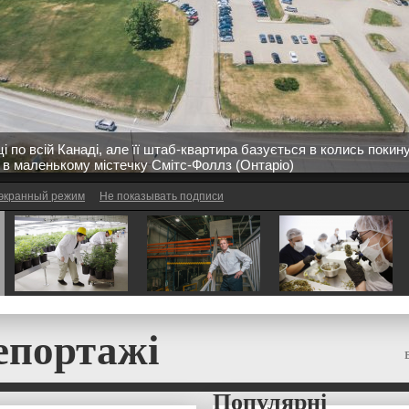
ці по всій Канаді, але її штаб-квартира базується в колись покин
в маленькому містечку Смітс-Фоллз (Онтаріо)
экранный режим
Не показывать подписи
епортажі