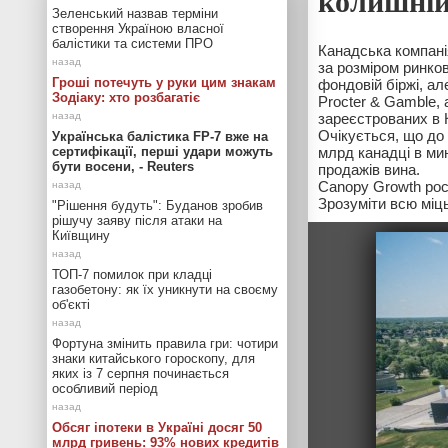
колишній
Зеленський назвав терміни
створення Україною власної
балістики та системи ПРО
Канадська компані
за розміром ринко
Гроші потечуть у руки цим знакам
фондовій біржі, а
Зодіаку: хто розбагатіє
Procter & Gamble, 
зареєстрованих в 
Очікується, що до 
Українська балістика FP-7 вже на
сертифікації, перші удари можуть
млрд канадці в ми
бути восени, - Reuters
продажів вина.
Canopy Growth рос
Зрозуміти всю міц
"Рішення будуть": Буданов зробив
рішучу заяву після атаки на
Київщину
ТОП-7 помилок при кладці
газобетону: як їх уникнути на своєму
об'єкті
Фортуна змінить правила гри: чотири
знаки китайського гороскопу, для
яких із 7 серпня починається
особливий період
Обсяг іпотеки в Україні досяг 50
млрд гривень: 93% нових кредитів