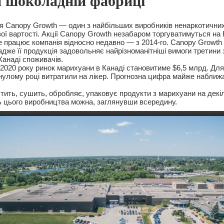
 шоколадній фабриці
я Canopy Growth — один з найбільших виробників ненаркотичних 
вої вартості. Акції Canopy Growth незабаром торгуватимуться на
ле працює компанія відносно недавно — з 2014-го. Canopy Growth
адже її продукція задовольняє найрізноманітніші вимоги третини з
Канаді споживачів.
2020 року ринок марихуани в Канаді становитиме $6,5 млрд. Для 
нулому році витратили на лікер. Прогнозна цифра майже наближ
тить, сушить, обробляє, упаковує продукти з марихуани на декіл
ь цього виробництва можна, заглянувши всередину.