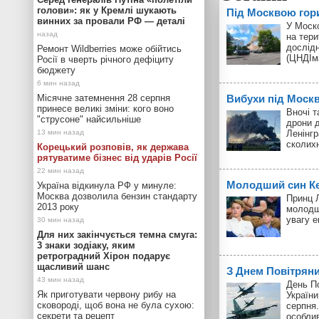
голови»: як у Кремлі шукають
Під Москвою гор
винних за провали РФ — деталі
У Моск
на тери
дослід
Ремонт Wildberries може обійтись
(ЦНДІм
Росії в чверть річного дефіциту
бюджету
Місячне затемнення 28 серпня
Вибухи під Моск
принесе великі зміни: кого воно
Вночі т
"струсоне" найсильніше
дрони д
Ленінгр
сколих
Корецький розповів, як держава
рятуватиме бізнес від ударів Росії
Молодший син Кей
Україна відкинула РФ у минуле:
Москва дозволила бензин стандарту
Принц Л
2013 року
молодш
увагу 
Для них закінчується темна смуга:
3 знаки зодіаку, яким
ретроградний Хірон подарує
щасливий шанс
З Днем Повітрян
День П
Як приготувати червону рибу на
України
сковороді, щоб вона не була сухою:
серпня.
секрети та рецепт
особли