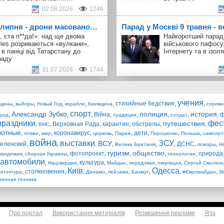
02.08.2026
1246
1 липня - дрони масовано…
Парад у Москві 9 травня - в
, єта п**да!»: над ще двома
Найкоротший парад 
ries розриваються «вулкани»,
військового пафосу
 в паніці від Татарстану до
Інтернету та в ізоля
раду
31.07.2026
1744
учения
,
,
,
,
,
стихийные бедствия
,
,
щины
выборы
Новый Год
корабли
Киевщина
соревн
спорт
Александр Зубко
полиция
история
,
,
,
Війна
,
,
,
,
,
ф
ород
традиции
солдат
праздники
фес
путешествия
,
,
Верховная Рада
,
карантин
,
обстрелы
,
,
ВМС
вотные
,
,
,
коронавирус
,
,
,
дети
,
,
,
пляжи
мир
церковь
Париж
Порошенко
Польша
самолет
война
выставки
ЗСУ
ВСУ
еленский
,
,
,
,
,
,
ДСНС
,
,
Велика Британія
пожары
Н
туризм
общество
,
,
фотопроект
,
,
,
,
природа
пандемия
сборная Украины
технологии
автомобили
,
,
культура
,
,
,
,
Нацгвардия
Майдан
передовая
оккупация
Сергей Смолен
Київ
Одесса
,
столкновения
,
,
,
,
,
,
,
з
хитектура
Динамо
пейзажи
Бахмут
#Євромайдан
оенная техника
Про портал
Використання матеріалів
Розміщення реклами
Rss