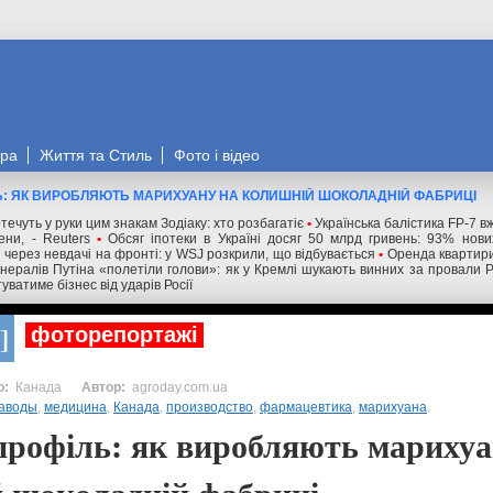
ора
Життя та Стиль
Фото і відео
Ь: ЯК ВИРОБЛЯЮТЬ МАРИХУАНУ НА КОЛИШНІЙ ШОКОЛАДНІЙ ФАБРИЦІ
течуть у руки цим знакам Зодіаку: хто розбагатіє
•
Українська балістика FP-7 в
ни, - Reuters
•
Обсяг іпотеки в Україні досяг 50 млрд гривень: 93% нов
і через невдачі на фронті: у WSJ розкрили, що відбувається
•
Оренда квартири
нералів Путіна «полетіли голови»: як у Кремлі шукають винних за провали 
уватиме бізнес від ударів Росії
фоторепортажі
Канада
agroday.com.ua
аводы
,
медицина
,
Канада
,
производство
,
фармацевтика
,
марихуана
.
профіль: як виробляють марихуа