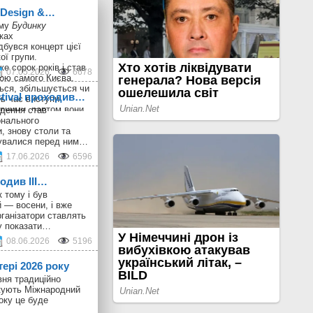
n Design &…
ому
Будинку
ках
дбувся концерт цієї
ої групи.
е сорок років і став
07.05.2026
6678
ою самого Києва.
ься, збільшується чи
stival проходив…
ь час виступи
рними, раптом вони
дення став
 і пізніше виникають
онального
онцерти великим
, знову столи та
збирають своєрідний
шувалися перед ним…
, в якому майже всі
17.06.2026
6596
krainian Design &
є випадковою, тому
ходив III…
 колектив активно
никами: колись це
 тому і був
ані з концертами,
 — восени, і вже
-музичні
ганізатори ставлять
у показати…
08.06.2026
5196
тері 2026 року
вня традиційно
ткують Міжнародний
оку це буде