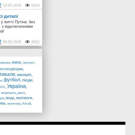
10.05.2026
5034
сі деталі
у житті Путіна: без
, з відключеннями
ції
09.05.2026
4651
,
юмор
,
,
ования
портрет
отоподборки
,
тивали
,
авиация
,
футбол
люди
,
,
,
ы
Україна
,
,
АТО
,
,
,
медицина
джаз
митинги
,
мода
,
,
цев
има
,
,
,
политика
Китай