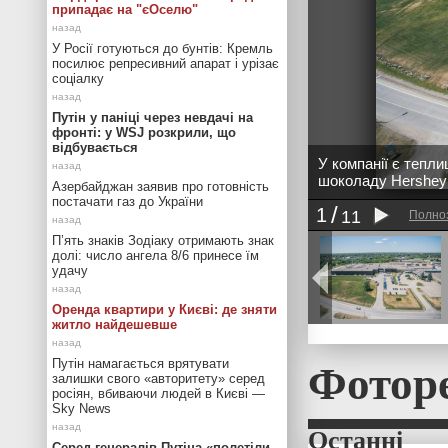
припадає на "єОселю"
У Росії готуються до бунтів: Кремль
посилює репресивний апарат і урізає
соціалку
Путін у паніці через невдачі на
фронті: у WSJ розкрили, що
відбувається
У компанії є тепли
шоколаду Hershey 
Азербайджан заявив про готовність
постачати газ до України
1
11
Полно
П’ять знаків Зодіаку отримають знак
долі: число ангела 8/6 принесе їм
удачу
Оренда квартири у Києві: де зняти
житло найдешевше
Фотор
Путін намагається врятувати
залишки свого «авторитету» серед
росіян, вбиваючи людей в Києві —
Sky News
Серед генералів Путіна «полетіли