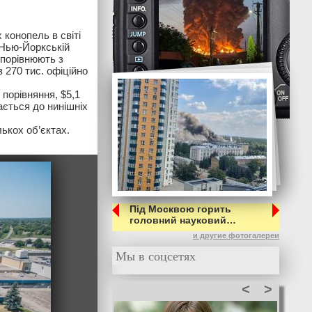
конопель в світі
 Нью-Йоркській
 порівнюють з
 270 тис. офіційно
порівняння, $5,1
ається до нинішніх
ькох об’єктах.
Під Москвою горить
головний науковий…
и другие фотогалереи
Мы в соцсетях
<
>