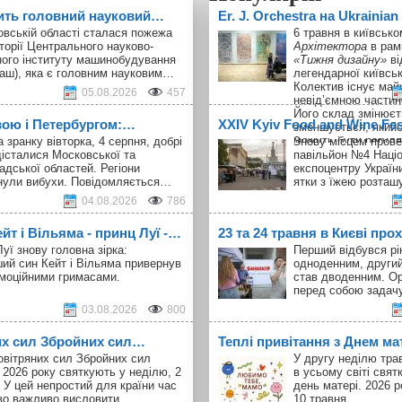
ить головний науковий…
Er. J. Orchestra на Ukrainia
овській області сталася пожежа
6 травня в київськ
торії Центрального науково-
Архітектора
в рам
ного інституту машинобудування
«Тижня дизайну»
ві
аш), яка є головним науковим…
легендарної київськ
Колектив існує майж
05.08.2026
457
невід’ємною частин
Його склад змінюєт
вою і Петербургом:…
ХXІV Kyiv Food and Wine Fe
зменшується, якийс
можуть бути регуля
а зранку вівторка, 4 серпня, добрі
Знову місцем прове
майже припиняються
істалися Московської та
павільйон №4 Наці
на новому місці. К
адської областей. Регіони
експоцентру України
складом нечасті і 
нули вибухи. Повідомляється…
ятки з їжею розта
клуб шанувальників
04.08.2026
786
знайомі. Участь в
U
Innovation Week
не 
т і Вільяма - принц Луї -…
23 та 24 травня в Києві про
що від перших днів
співпрацює з худож
уї знову головна зірка:
Перший відбувся рік
виставки, що поєдн
ий син Кейт і Вільяма привернув
одноденним, другий
колись — художньо
емоційними гримасами.
став дводенним. Ор
перформенси.
перед собою задач
03.08.2026
800
их сил Збройних сил…
Теплі привітання з Днем ма
овітряних сил Збройних сил
У другу неділю тра
 2026 року святкують у неділю, 2
в усьому світі свя
 У цей непростий для країни час
день матері. 2026 р
во важливо висловити…
10 травня.