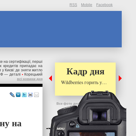
RSS
Mobile
Facebook
же на сертифікації, перші
их кредитів припадає на
Кадр дня
 у Києві: де зняти житло
РФ — деталі
•
Корецький
всі новини дня
Wildberries горить у…
Все фото дня
ну на