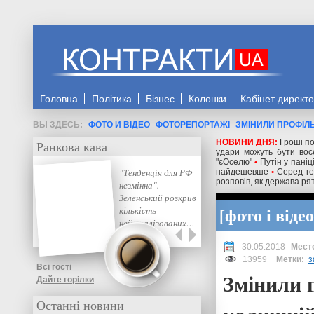
Головна
Політика
Бізнес
Колонки
Кабінет директ
ФОТО И ВІДЕО
ФОТОРЕПОРТАЖІ
ЗМІНИЛИ ПРОФІЛ
НОВИНИ ДНЯ:
Гроші по
Ранкова кава
удари можуть бути восе
"єОселю"
•
Путін у паніц
"Тенденція для РФ
найдешевше
•
Серед ге
розповів, як держава рят
незмінна".
Зеленський розкрив
фото і відео
кількість
нейтралізованих…
30.05.2018
13959
Метки:
з
Всі гості
Змінили 
Дайте горілки
Останні новини