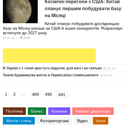
Космічні перегони з США: Китай
планує першим побудувати базу
на Місяці
Китай планує побудувати дослідницьку
базу на Місяці раніше за США й інших конкурентів. Розраховує
встигнути до 2027 року.
01.01.22 —
2088
В Україні з 1 січня зростуть податки: для кого і на скільки
01.01.22
Темпи будівництва житла в Україні різко сповільнилися
01.01.22
1
2
…
489
490
491
Політика
Бізнес
Колонки
Кабінет директора
Життя і стиль
Фоторепортажі
Відео
Ітоги