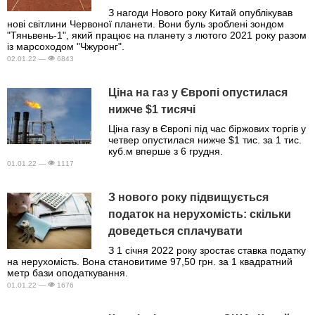
З нагоди Нового року Китай опублікував
нові світлини Червоної планети. Вони буль зроблені зондом
"Тяньвень-1", який працює на планету з лютого 2021 року разом
із марсоходом "Чжуронг".
02.01.22 —
6843
Ціна на газ у Європі опустилася
нижче $1 тисячі
Ціна газу в Європі під час біржових торгів у
четвер опустилася нижче $1 тис. за 1 тис.
куб.м вперше з 6 грудня.
01.01.22 —
1117
З нового року підвищується
податок на нерухомість: скільки
доведеться сплачувати
З 1 січня 2022 року зростає ставка податку
на нерухомість. Вона становитиме 97,50 грн. за 1 квадратний
метр бази оподаткування.
01.01.22 —
1676