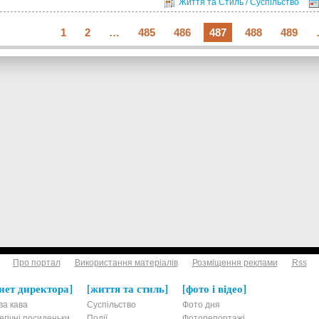
Життя та Стиль / Суспільство
1
2
…
485
486
487
488
489
Про портал
Використання матеріалів
Розміщення реклами
Rss
нет директора
життя та стиль
фото і відео
ва кава
Суспільство
Фото дня
егічні посиденьки
Події
Фоторепортажі