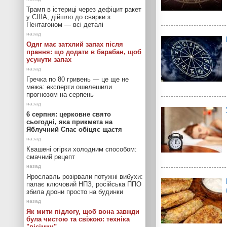
Трамп в істериці через дефіцит ракет
у США, дійшло до сварки з
Пентагоном — всі деталі
Одяг має затхлий запах після
прання: що додати в барабан, щоб
усунути запах
Гречка по 80 гривень — це ще не
межа: експерти ошелешили
прогнозом на серпень
6 серпня: церковне свято
сьогодні, яка прикмета на
Яблучний Спас обіцяє щастя
Квашені огірки холодним способом:
смачний рецепт
Ярославль розірвали потужні вибухи:
палає ключовий НПЗ, російська ППО
збила дрони просто на будинки
Як мити підлогу, щоб вона завжди
була чистою та свіжою: техніка
"вісімки"