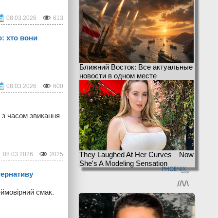
08.03.2026
613
о: хто вони
Ближний Восток: Все актуальные
новости в одном месте
08.03.2026
600
е з часом звикання
They Laughed At Her Curves—Now
08.03.2026
2025
She's A Modeling Sensation
тернативу
еймовірний смак.