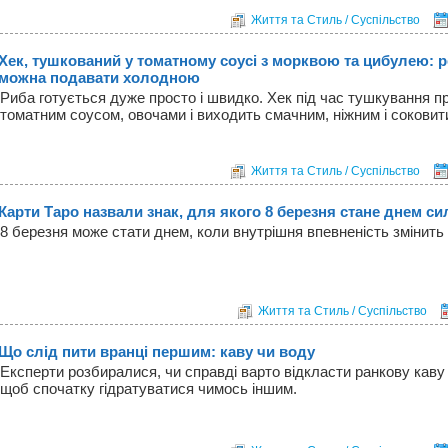
Життя та Стиль / Суспільство
Хек, тушкований у томатному соусі з морквою та цибулею: р
можна подавати холодною
Риба готується дуже просто і швидко. Хек під час тушкування 
томатним соусом, овочами і виходить смачним, ніжним і соковит
Життя та Стиль / Суспільство
Карти Таро назвали знак, для якого 8 березня стане днем си
8 березня може стати днем, коли внутрішня впевненість змінить х
Життя та Стиль / Суспільство
Що слід пити вранці першим: каву чи воду
Експерти розбиралися, чи справді варто відкласти ранкову каву 
щоб спочатку гідратуватися чимось іншим.