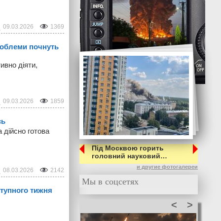
09.03.2026
1369
проблеми почнуть
ивно діяти,
09.03.2026
1859
сь
 дійсно готова
Під Москвою горить
головний науковий…
и другие фотогалереи
08.03.2026
2142
Мы в соцсетях
ступного тижня
<
>