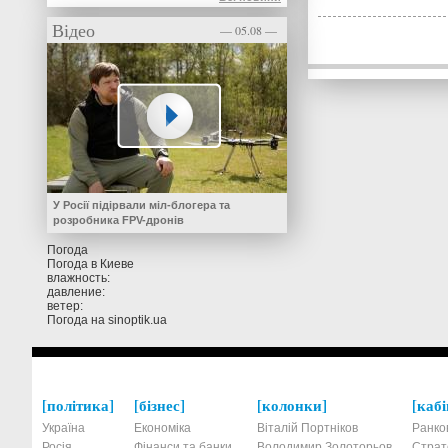
Відео
— 05.08 —
У Росії підірвали міл-блогера та
розробника FPV-дронів
Погода
Погода в
Киеве
влажность:
давление:
ветер:
Погода на
sinoptik.ua
політика
бізнес
колонки
кабі
Україна
Економіка
Віталій Портніков
Ранко
Росія
Фінанси та банки
Володимир Золоторьов
Страт