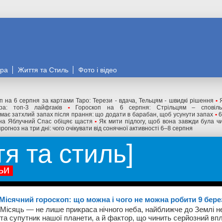
ора
Життя та Стиль
Фото і відео
п на 6 серпня за картами Таро: Терези - вдача, Тельцям - швидкі рішення
•
ра: топ-3 лайфгаків
•
Гороскоп на 6 серпня: Стрільцям – сповіль
має затхлий запах після прання: що додати в барабан, щоб усунути запах
•
6
 на Яблучний Спас обіцяє щастя
•
Як мити підлогу, щоб вона завжди була чи
 прогноз на три дні: чого очікувати від сонячної активності 6–8 серпня
тя та стиль
ьи
Місячний гороскоп: що можна і чого не можна робити 9 бере
Місяць — не лише прикраса нічного неба, найближче до Землі н
та супутник нашої планети, а й фактор, що чинить серйозний вп