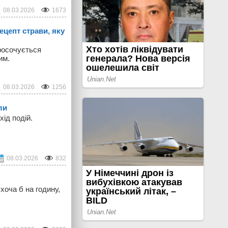
08.03.2026
1673
ецепт страви, яку
просочується
им.
08.03.2026
1256
ли
ід подій.
08.03.2026
832
хоча б на годину,