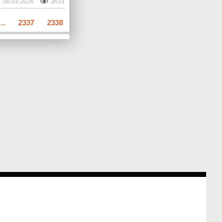
08.03.2026
3633
…
2337
2338