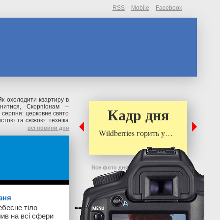
RSS
Mobile
Facebook
Як охолодити квартиру в
нитися, Скорпіонам –
Кадр дня
 серпня: церковне свято
стою та свіжою: техніка
всі новини дня
Wildberries горить у…
Все фото дня
зня
ебесне тіло
лив на всі сфери