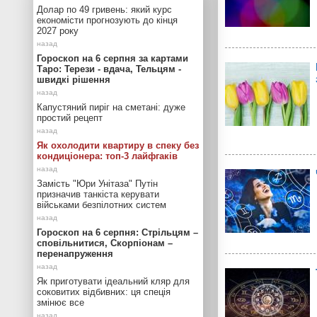
Долар по 49 гривень: який курс
економісти прогнозують до кінця
2027 року
Гороскоп на 6 серпня за картами
Таро: Терези - вдача, Тельцям -
швидкі рішення
Капустяний пиріг на сметані: дуже
простий рецепт
Як охолодити квартиру в спеку без
кондиціонера: топ-3 лайфгаків
Замість "Юри Унітаза" Путін
призначив танкіста керувати
військами безпілотних систем
Гороскоп на 6 серпня: Стрільцям –
сповільнитися, Скорпіонам –
перенапруження
Як приготувати ідеальний кляр для
соковитих відбивних: ця спеція
змінює все