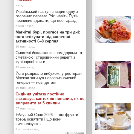
Український наступ знищив одну з
головних переваг РФ: навіть Путін
припинив вдавати, що все гаразд
Магнітні бурі, прогноз на три дні:
чого очікувати від сонячної
активності 6–8 серпня
Смажені баклажани з помідорами та
сметаною: старовинний рецепт з
кулінарної книги
Його розірвало вибухом: у ресторані
Москви загинув новопризначений
генерал — нові деталі
Сидіння унітазу постійно
зісковзує: сантехнік пояснив, як це
виправити за 5 хвилин
Яблучний Спас 2026 — які фрукти
треба освятити і що вони
символізують
Всі новини