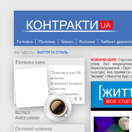
Головна
Політика
Бізнес
Колонки
Кабінет директ
ЖИТТЯ ТА СТИЛЬ
НОВИНИ ДНЯ:
Гороско
Ранкова кава
спеку без кондиціоне
перенапруження
•
Одяг 
"Тенденція для РФ
сьогодні, яка прикмета
"вісімки"
•
Магнітні бурі,
незмінна".
Зеленський розкрив
жит
кількість
нейтралізованих…
все стат
Всі гості
Дайте горілки
Останні новини