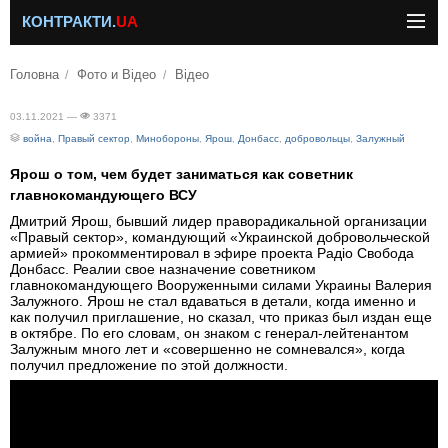
КОНТРАКТИ.
UA
Головна
Фото и Відео
Відео
03.11.2021 —
3371
война
,
Правый сектор
,
Минобороны
,
Ярош
,
Донбасс
,
добровольцы
,
Залужный
Ярош о том, чем будет заниматься как советник
главнокомандующего ВСУ
Дмитрий Ярош, бывший лидер праворадикальной организации
«Правый сектор», командующий «Украинской добровольческой
армией» прокомментировал в эфире проекта Радіо Свобода
Донбасс. Реалии свое назначение советником
главнокомандующего Вооруженными силами Украины Валерия
Залужного. Ярош не стал вдаваться в детали, когда именно и
как получил приглашение, но сказал, что приказ был издан еще
в октябре. По его словам, он знаком с генерал-лейтенантом
Залужным много лет и «совершенно не сомневался», когда
получил предложение по этой должности.