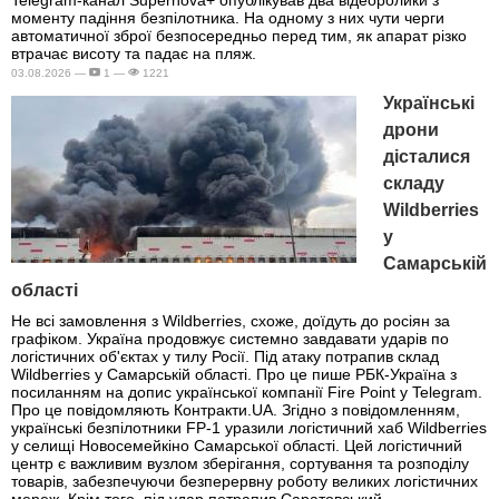
моменту падіння безпілотника. На одному з них чути черги
автоматичної зброї безпосередньо перед тим, як апарат різко
втрачає висоту та падає на пляж.
03.08.2026 —
1 —
1221
Українські
дрони
дісталися
складу
Wildberries
у
Самарській
області
Не всі замовлення з Wildberries, схоже, доїдуть до росіян за
графіком. Україна продовжує системно завдавати ударів по
логістичних об'єктах у тилу Росії. Під атаку потрапив склад
Wildberries у Самарській області. Про це пише РБК-Україна з
посиланням на допис української компанії Fire Point у Telegram.
Про це повідомляють Контракти.UA. Згідно з повідомленням,
українські безпілотники FP-1 уразили логістичний хаб Wildberries
у селищі Новосемейкіно Самарської області. Цей логістичний
центр є важливим вузлом зберігання, сортування та розподілу
товарів, забезпечуючи безперервну роботу великих логістичних