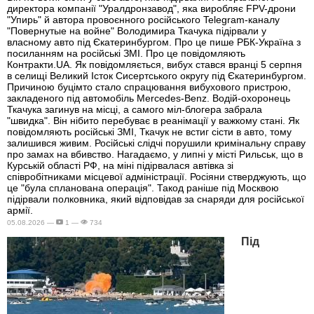
директора компанії "Уралдронзавод", яка виробляє FPV-дрони
"Упирь" й автора провоєнного російського Telegram-каналу
"Повернутые на войне" Володимира Ткачука підірвали у
власному авто під Єкатеринбургом. Про це пише РБК-Україна з
посиланням на російські ЗМІ. Про це повідомляють
Контракти.UA. Як повідомляється, вибух стався вранці 5 серпня
в селищі Великий Істок Сисертського округу під Єкатеринбургом.
Причиною буцімто стало спрацювання вибухового пристрою,
закладеного під автомобіль Mercedes-Benz. Водій-охоронець
Ткачука загинув на місці, а самого міл-блогера забрала
"швидка". Він нібито перебуває в реанімації у важкому стані. Як
повідомляють російські ЗМІ, Ткачук не встиг сісти в авто, тому
залишився живим. Російські слідчі порушили кримінальну справу
про замах на вбивство. Нагадаємо, у липні у місті Рильськ, що в
Курській області РФ, на міні підірвалася автівка зі
співробітниками місцевої адміністрації. Росіяни стверджують, що
це "була спланована операція". Такод раніше під Москвою
підірвали полковника, який відповідав за снаряди для російської
армії.
05.08.2026 —
1 —
734
Під