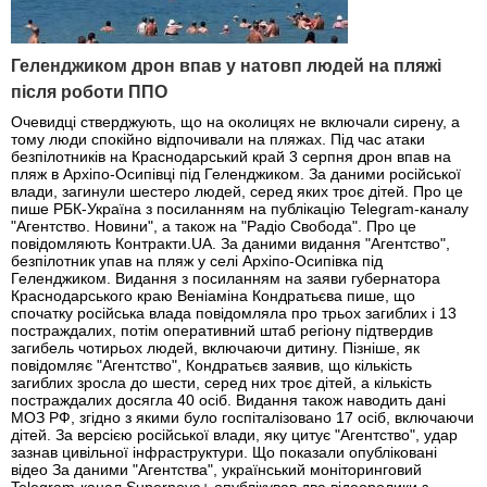
Геленджиком дрон впав у натовп людей на пляжі
після роботи ППО
Очевидці стверджують, що на околицях не включали сирену, а
тому люди спокійно відпочивали на пляжах. Під час атаки
безпілотників на Краснодарський край 3 серпня дрон впав на
пляж в Архіпо-Осипівці під Геленджиком. За даними російської
влади, загинули шестеро людей, серед яких троє дітей. Про це
пише РБК-Україна з посиланням на публікацію Telegram-каналу
"Агентство. Новини", а також на "Радіо Свобода". Про це
повідомляють Контракти.UA. За даними видання "Агентство",
безпілотник упав на пляж у селі Архіпо-Осипівка під
Геленджиком. Видання з посиланням на заяви губернатора
Краснодарського краю Веніаміна Кондратьєва пише, що
спочатку російська влада повідомляла про трьох загиблих і 13
постраждалих, потім оперативний штаб регіону підтвердив
загибель чотирьох людей, включаючи дитину. Пізніше, як
повідомляє "Агентство", Кондратьєв заявив, що кількість
загиблих зросла до шести, серед них троє дітей, а кількість
постраждалих досягла 40 осіб. Видання також наводить дані
МОЗ РФ, згідно з якими було госпіталізовано 17 осіб, включаючи
дітей. За версією російської влади, яку цитує "Агентство", удар
зазнав цивільної інфраструктури. Що показали опубліковані
відео За даними "Агентства", український моніторинговий
Telegram-канал Supernova+ опублікував два відеоролики з