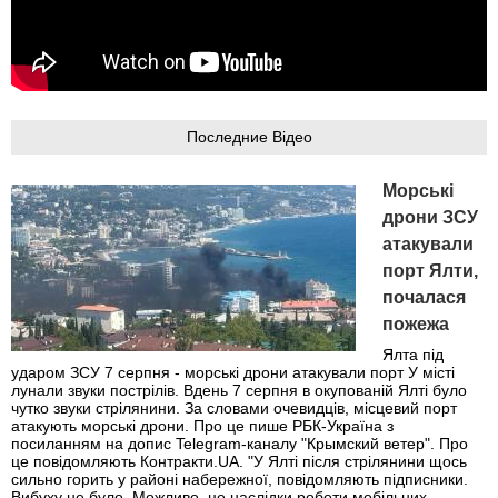
Последние Відео
Морські
дрони ЗСУ
атакували
порт Ялти,
почалася
пожежа
Ялта під
ударом ЗСУ 7 серпня - морські дрони атакували порт У місті
лунали звуки пострілів. Вдень 7 серпня в окупованій Ялті було
чутко звуки стрілянини. За словами очевидців, місцевий порт
атакують морські дрони. Про це пише РБК-Україна з
посиланням на допис Telegram-каналу "Крымский ветер". Про
це повідомляють Контракти.UA. "У Ялті після стрілянини щось
сильно горить у районі набережної, повідомляють підписники.
Вибуху не було. Можливо, це наслідки роботи мобільних