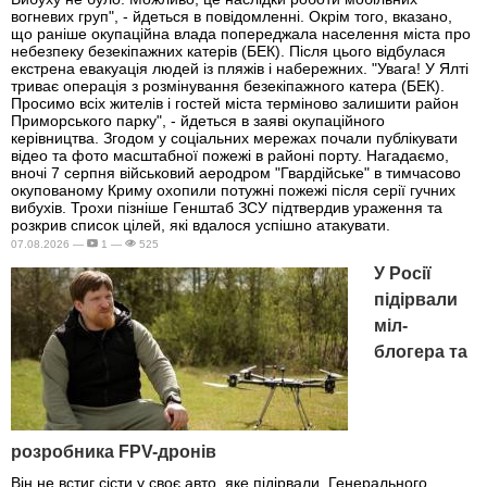
вогневих груп", - йдеться в повідомленні. Окрім того, вказано,
що раніше окупаційна влада попереджала населення міста про
небезпеку безекіпажних катерів (БЕК). Після цього відбулася
екстрена евакуація людей із пляжів і набережних. "Увага! У Ялті
триває операція з розмінування безекіпажного катера (БЕК).
Просимо всіх жителів і гостей міста терміново залишити район
Приморського парку", - йдеться в заяві окупаційного
керівництва. Згодом у соціальних мережах почали публікувати
відео та фото масштабної пожежі в районі порту. Нагадаємо,
вночі 7 серпня військовий аеродром "Гвардійське" в тимчасово
окупованому Криму охопили потужні пожежі після серії гучних
вибухів. Трохи пізніше Генштаб ЗСУ підтвердив ураження та
розкрив список цілей, які вдалося успішно атакувати.
07.08.2026 —
1 —
525
У Росії
підірвали
міл-
блогера та
розробника FPV-дронів
Він не встиг сісти у своє авто, яке підірвали. Генерального