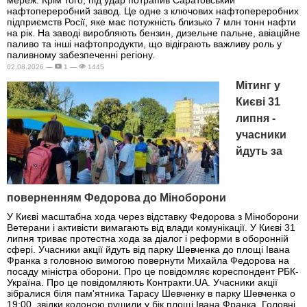
мереж. Крім того, під удар потрапив Саратовський
нафтопереробний завод. Це одне з ключових нафтопереробних
підприємств Росії, яке має потужність близько 7 млн тонн нафти
на рік. На заводі виробляють бензин, дизельне пальне, авіаційне
паливо та інші нафтопродукти, що відіграють важливу роль у
паливному забезпеченні регіону.
02.08.2026 —
1 —
1445
Мітинг у
Києві 31
липня -
учасники
йдуть за
поверненням Федорова до Міноборони
У Києві масштабна хода через відставку Федорова з Міноборони
Ветерани і активісти вимагають від влади комунікації. У Києві 31
липня триває протестна хода за діалог і реформи в оборонній
сфері. Учасники акції йдуть від парку Шевченка до площі Івана
Франка з головною вимогою повернути Михайла Федорова на
посаду міністра оборони. Про це повідомляє кореспондент РБК-
Україна. Про це повідомляють Контракти.UA. Учасники акції
зібралися біля пам'ятника Тарасу Шевченку в парку Шевченка о
19:00, звідки колоною рушили у бік площі Івана Франка. Головні