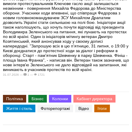
вимоги протестувальників Ключове гасло акції залишається
незмінним - повернення Михайла Федорова до Міністерства
оборони. Учасники ходи впевнені, що співпраця Федорова з
новим головнокомандувачем ЗСУ Михайлом Драпатим
дозволить Україні стати сильнішою на полі бою. Ініціатори акції
також наголошують, що хочуть почути відповіді від президента
Володимира Зеленського на питання, які лунають на протестах
по всій країні. Один із ініціаторів мітингу ветеран Дмитро
Козятинський, який анонсував ходу у своєму дописі
напередодні. "Запрошую всіх в цю п'ятницю, 31 липня, о 19:00 у
Києві доєднатися до протестної ходи за діалог і реформи в
оборонці. Старт - пам'ятник Шевченку в парку Шевченка. Фініш -
площа Івана Франка", - написав він. Ветеран також зазначив, що
нове інтерв'ю Зеленського не дало відповідей на запитання, які
виникають в учасників протестів по всій країні.
31.07.2026 —
1 —
1721
Політика
Бізнес
Колонки
Кабінет директора
Життя і стиль
Фоторепортажі
Відео
Ітоги