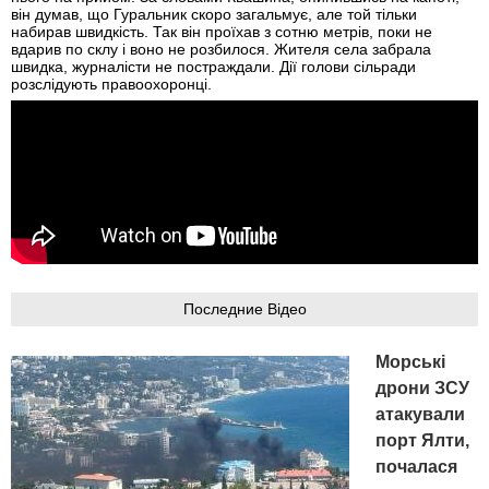
він думав, що Гуральник скоро загальмує, але той тільки
набирав швидкість. Так він проїхав з сотню метрів, поки не
вдарив по склу і воно не розбилося. Жителя села забрала
швидка, журналісти не постраждали. Дії голови сільради
розслідують правоохоронці.
Последние Відео
Морські
дрони ЗСУ
атакували
порт Ялти,
почалася