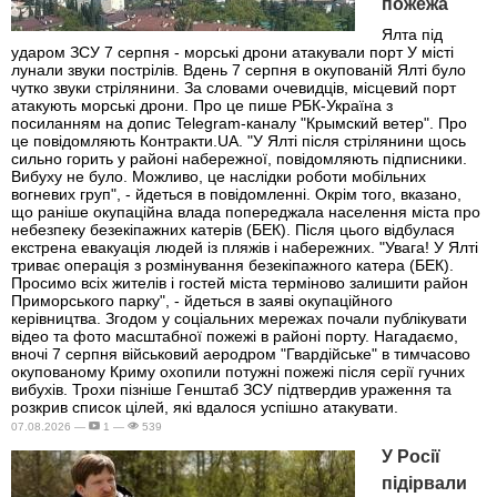
пожежа
Ялта під
ударом ЗСУ 7 серпня - морські дрони атакували порт У місті
лунали звуки пострілів. Вдень 7 серпня в окупованій Ялті було
чутко звуки стрілянини. За словами очевидців, місцевий порт
атакують морські дрони. Про це пише РБК-Україна з
посиланням на допис Telegram-каналу "Крымский ветер". Про
це повідомляють Контракти.UA. "У Ялті після стрілянини щось
сильно горить у районі набережної, повідомляють підписники.
Вибуху не було. Можливо, це наслідки роботи мобільних
вогневих груп", - йдеться в повідомленні. Окрім того, вказано,
що раніше окупаційна влада попереджала населення міста про
небезпеку безекіпажних катерів (БЕК). Після цього відбулася
екстрена евакуація людей із пляжів і набережних. "Увага! У Ялті
триває операція з розмінування безекіпажного катера (БЕК).
Просимо всіх жителів і гостей міста терміново залишити район
Приморського парку", - йдеться в заяві окупаційного
керівництва. Згодом у соціальних мережах почали публікувати
відео та фото масштабної пожежі в районі порту. Нагадаємо,
вночі 7 серпня військовий аеродром "Гвардійське" в тимчасово
окупованому Криму охопили потужні пожежі після серії гучних
вибухів. Трохи пізніше Генштаб ЗСУ підтвердив ураження та
розкрив список цілей, які вдалося успішно атакувати.
07.08.2026 —
1 —
539
У Росії
підірвали