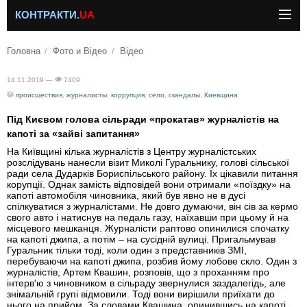
КОНТРАКТИ.
UA
Головна
Фото и Відео
Відео
14.11.2019 —
7409
происшествия
,
журналисты
,
коррупция
,
село
,
скандалы
,
Киевщина
Під Києвом голова сільради «прокатав» журналістів на
капоті за «зайві запитання»
На Київщині кілька журналістів з Центру журналістських
розслідувань нанесли візит Миколі Гуральнику, голові сільської
ради села Дударків Бориспільського району. Їх цікавили питання
корупції. Однак замість відповідей вони отримали «поїздку» на
капоті автомобіля чиновника, який був явно не в дусі
спілкуватися з журналістами. Не довго думаючи, він сів за кермо
свого авто і натиснув на педаль газу, наїхавши при цьому й на
місцевого мешканця. Журналісти раптово опинилися спочатку
на капоті джипа, а потім – на сусідній вулиці. Пригальмував
Гуральник тільки тоді, коли один з представників ЗМІ,
перебуваючи на капоті джипа, розбив йому лобове скло. Один з
журналістів, Артем Квашин, розповів, що з проханням про
інтерв'ю з чиновником в сільраду звернулися заздалегідь, але
знімальній групі відмовили. Тоді вони вирішили приїхати до
нього на прийом. За словами Квашина, опинившись на капоті,