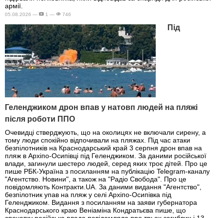
армії.
05.08.2026 —
1 —
746
Під
Геленджиком дрон впав у натовп людей на пляжі
після роботи ППО
Очевидці стверджують, що на околицях не включали сирену, а
тому люди спокійно відпочивали на пляжах. Під час атаки
безпілотників на Краснодарський край 3 серпня дрон впав на
пляж в Архіпо-Осипівці під Геленджиком. За даними російської
влади, загинули шестеро людей, серед яких троє дітей. Про це
пише РБК-Україна з посиланням на публікацію Telegram-каналу
"Агентство. Новини", а також на "Радіо Свобода". Про це
повідомляють Контракти.UA. За даними видання "Агентство",
безпілотник упав на пляж у селі Архіпо-Осипівка під
Геленджиком. Видання з посиланням на заяви губернатора
Краснодарського краю Веніаміна Кондратьєва пише, що
спочатку російська влада повідомляла про трьох загиблих і 13