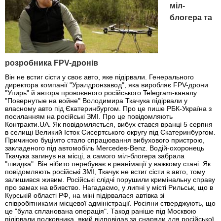
міл-
блогера та
розробника FPV-дронів
Він не встиг сісти у своє авто, яке підірвали. Генерального
директора компанії "Уралдронзавод", яка виробляє FPV-дрони
"Упирь" й автора провоєнного російського Telegram-каналу
"Повернутые на войне" Володимира Ткачука підірвали у
власному авто під Єкатеринбургом. Про це пише РБК-Україна з
посиланням на російські ЗМІ. Про це повідомляють
Контракти.UA. Як повідомляється, вибух стався вранці 5 серпня
в селищі Великий Істок Сисертського округу під Єкатеринбургом.
Причиною буцімто стало спрацювання вибухового пристрою,
закладеного під автомобіль Mercedes-Benz. Водій-охоронець
Ткачука загинув на місці, а самого міл-блогера забрала
"швидка". Він нібито перебуває в реанімації у важкому стані. Як
повідомляють російські ЗМІ, Ткачук не встиг сісти в авто, тому
залишився живим. Російські слідчі порушили кримінальну справу
про замах на вбивство. Нагадаємо, у липні у місті Рильськ, що в
Курській області РФ, на міні підірвалася автівка зі
співробітниками місцевої адміністрації. Росіяни стверджують, що
це "була спланована операція". Такод раніше під Москвою
підірвали полковника, який відповідав за снаряди для російської