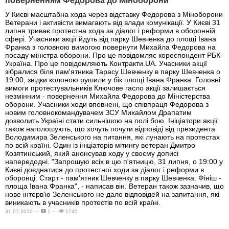
поверненням Федорова до Міноборони
У Києві масштабна хода через відставку Федорова з Міноборони
Ветерани і активісти вимагають від влади комунікації. У Києві 31
липня триває протестна хода за діалог і реформи в оборонній
сфері. Учасники акції йдуть від парку Шевченка до площі Івана
Франка з головною вимогою повернути Михайла Федорова на
посаду міністра оборони. Про це повідомляє кореспондент РБК-
Україна. Про це повідомляють Контракти.UA. Учасники акції
зібралися біля пам'ятника Тарасу Шевченку в парку Шевченка о
19:00, звідки колоною рушили у бік площі Івана Франка. Головні
вимоги протестувальників Ключове гасло акції залишається
незмінним - повернення Михайла Федорова до Міністерства
оборони. Учасники ходи впевнені, що співпраця Федорова з
новим головнокомандувачем ЗСУ Михайлом Драпатим
дозволить Україні стати сильнішою на полі бою. Ініціатори акції
також наголошують, що хочуть почути відповіді від президента
Володимира Зеленського на питання, які лунають на протестах
по всій країні. Один із ініціаторів мітингу ветеран Дмитро
Козятинський, який анонсував ходу у своєму дописі
напередодні. "Запрошую всіх в цю п'ятницю, 31 липня, о 19:00 у
Києві доєднатися до протестної ходи за діалог і реформи в
оборонці. Старт - пам'ятник Шевченку в парку Шевченка. Фініш -
площа Івана Франка", - написав він. Ветеран також зазначив, що
нове інтерв'ю Зеленського не дало відповідей на запитання, які
виникають в учасників протестів по всій країні.
31.07.2026 —
1 —
1740