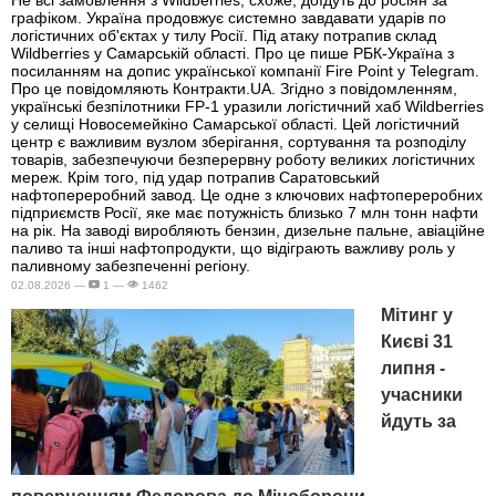
Не всі замовлення з Wildberries, схоже, доїдуть до росіян за
графіком. Україна продовжує системно завдавати ударів по
логістичних об'єктах у тилу Росії. Під атаку потрапив склад
Wildberries у Самарській області. Про це пише РБК-Україна з
посиланням на допис української компанії Fire Point у Telegram.
Про це повідомляють Контракти.UA. Згідно з повідомленням,
українські безпілотники FP-1 уразили логістичний хаб Wildberries
у селищі Новосемейкіно Самарської області. Цей логістичний
центр є важливим вузлом зберігання, сортування та розподілу
товарів, забезпечуючи безперервну роботу великих логістичних
мереж. Крім того, під удар потрапив Саратовський
нафтопереробний завод. Це одне з ключових нафтопереробних
підприємств Росії, яке має потужність близько 7 млн тонн нафти
на рік. На заводі виробляють бензин, дизельне пальне, авіаційне
паливо та інші нафтопродукти, що відіграють важливу роль у
паливному забезпеченні регіону.
02.08.2026 —
1 —
1462
Мітинг у
Києві 31
липня -
учасники
йдуть за