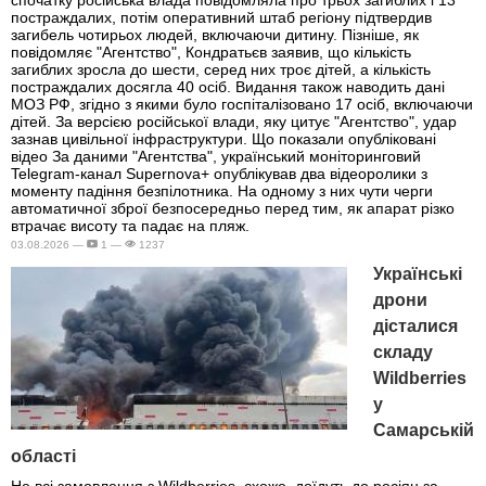
постраждалих, потім оперативний штаб регіону підтвердив
загибель чотирьох людей, включаючи дитину. Пізніше, як
повідомляє "Агентство", Кондратьєв заявив, що кількість
загиблих зросла до шести, серед них троє дітей, а кількість
постраждалих досягла 40 осіб. Видання також наводить дані
МОЗ РФ, згідно з якими було госпіталізовано 17 осіб, включаючи
дітей. За версією російської влади, яку цитує "Агентство", удар
зазнав цивільної інфраструктури. Що показали опубліковані
відео За даними "Агентства", український моніторинговий
Telegram-канал Supernova+ опублікував два відеоролики з
моменту падіння безпілотника. На одному з них чути черги
автоматичної зброї безпосередньо перед тим, як апарат різко
втрачає висоту та падає на пляж.
03.08.2026 —
1 —
1237
Українські
дрони
дісталися
складу
Wildberries
у
Самарській
області