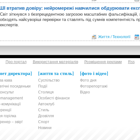
ШІ втратив довіру: нейромережі навчилися обдурювати експ
Світ зіткнувся з безпрецедентною загрозою масштабних фальсифікацій, я
обходять найсуворіші перевірки та ставлять під сумнів компетентність п
експертів.
Життя / Технології
Про портал
Використання матеріалів
Розміщення реклами
Rss
нет директора
життя та стиль
фото і відео
ва кава
Суспільство
Фото дня
егічні посиденьки
Події
Фоторепортажі
онсульт
Столиця
Відео
t-management
Особисті фінанси
-комунікації
Автоклуб
ренції
Стиль
я горілка
Дозвілля
енер – звір!
Спорт
Новини