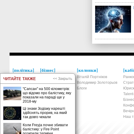
політика
бізнес
колонки
кабі
Україна
Економіка
Віталій Портніков
Ранко
ЧИТАЙТЕ ТАКЖЕ
<< Закрыть
Росія
Фінанси та банки
Володимир Золоторьов
Страт
Світ
Податки та право
Блоги
Юриск
"Сапсан" на 500 кілометрів:
що відомо про балістику, яку
Новини
Ринки та компанії
Talen
показали на параді ще у
Страхування
Бізнес
2018-му
Прес-релізи
Конфе
Ці знаки Зодіаку нарешті
Товари та послуги
Вечірн
здійснять прорив, на який
Нерухомість
Наш тр
так довго чекали
Технології
Коли Freyja почне збивати
Новини
балістику: у Fire Point
розкрили терміни
Бізнес пропозиції