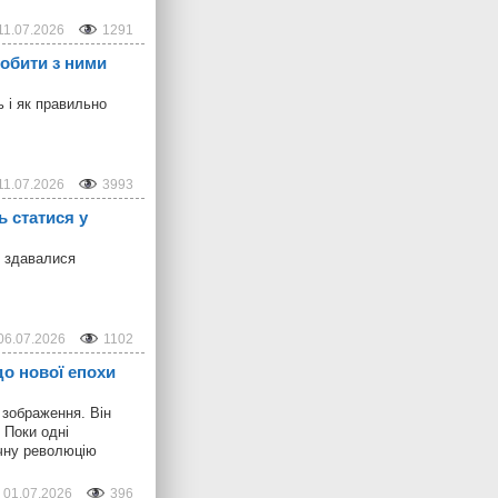
11.07.2026
1291
робити з ними
ь і як правильно
11.07.2026
3993
ь статися у
о здавалися
06.07.2026
1102
 до нової епохи
 зображення. Він
 Поки одні
ічну революцію
01.07.2026
396