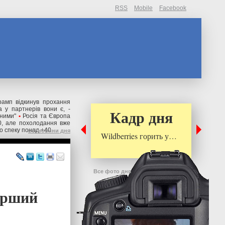
RSS
Mobile
Facebook
рамп відкинув прохання
 у партнерів вони є, -
Кадр дня
ьними"
•
Росія та Європа
0, але похолодання вже
о спеку понад +40
всі новини дня
Wildberries горить у…
Все фото дня
перший