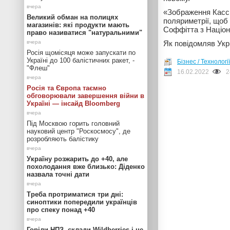
«Зображення Кассі
Великий обман на полицях
поляриметрії, щоб
магазинів: які продукти мають
Соффітта з Націон
право називатися "натуральними"
Як повідомляв Ук
Росія щомісяця може запускати по
Україні до 100 балістичних ракет, -
Бізнес / Технології
"Флеш"
16.02.2022
2
Росія та Європа таємно
обговорювали завершення війни в
Україні — інсайд Bloomberg
Під Москвою горить головний
науковий центр "Роскосмосу", де
розробляють балістику
Україну розжарить до +40, але
похолодання вже близько: Діденко
назвала точні дати
Треба протриматися три дні:
синоптики попередили українців
про спеку понад +40
Горіли НПЗ, склади Wildberries і не