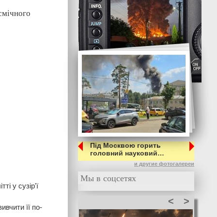
смічного
Під Москвою горить
головний науковий…
и другие фотогалереи
Мы в соцсетях
тті у сузір'ї
<
>
ивчити її по-