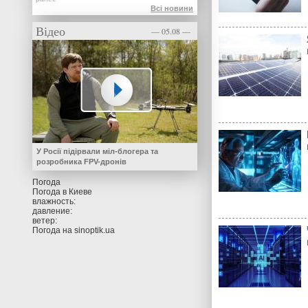
Всі новини
Відео
— 05.08 —
У Росії підірвали міл-блогера та
розробника FPV-дронів
Погода
Погода в
Киеве
влажность:
давление:
ветер:
Погода на
sinoptik.ua