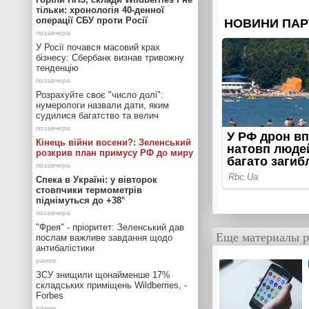
тільки: хронологія 40-денної
операції СБУ проти Росії
У Росії почався масовий крах
бізнесу: Сбербанк визнав тривожну
тенденцію
Розрахуйте своє "число долі":
нумерологи назвали дати, яким
судилися багатство та велич
Кінець війни восени?: Зеленський
розкрив план примусу РФ до миру
Спека в Україні: у вівторок
стовпчики термометрів
піднімуться до +38°
"Фрея" - пріоритет: Зеленський дав
Еще материалы р
послам важливе завдання щодо
антибалістики
ЗСУ знищили щонайменше 17%
складських приміщень Wildberries, -
Forbes