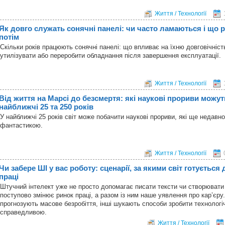
Життя / Технології
Як довго служать сонячні панелі: чи часто ламаються і що 
потім
Скільки років працюють сонячні панелі: що впливає на їхню довговічніст
утилізувати або переробити обладнання після завершення експлуатації.
Життя / Технології
Від життя на Марсі до безсмертя: які наукові прориви можут
найближчі 25 та 250 років
У найближчі 25 років світ може побачити наукові прориви, які ще недавн
фантастикою.
Життя / Технології
Чи забере ШІ у вас роботу: сценарії, за якими світ готується
праці
Штучний інтелект уже не просто допомагає писати тексти чи створювати
поступово змінює ринок праці, а разом із ним наше уявлення про кар’єру.
прогнозують масове безробіття, інші шукають способи зробити технолог
справедливою.
Життя / Технології