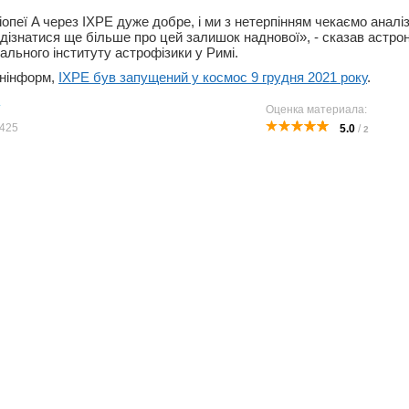
опеї A через IXPE дуже добре, і ми з нетерпінням чекаємо аналі
 дізнатися ще більше про цей залишок наднової», - сказав астр
ального інституту астрофізики у Римі.
рнінформ,
IXPE був запущений у космос 9 грудня 2021 року
.
Оценка материала:
425
5.0
/
2