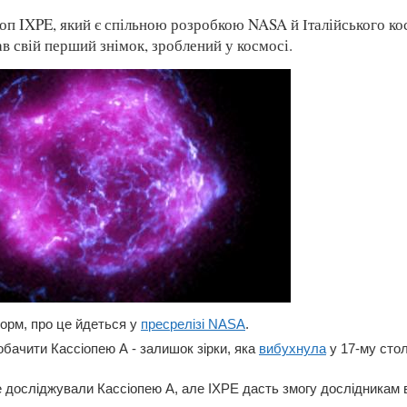
оп IXPE, який є спільною розробкою NASA й Італійського ко
ав свій перший знімок, зроблений у космосі.
орм, про це йдеться у
пресрелізі NASA
.
обачити Кассіопею А - залишок зірки, яка
вибухнула
у 17-му столі
е досліджували Кассіопею А, але IXPE дасть змогу дослідникам в