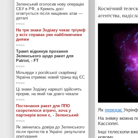
Зеленський оголосив нову операцію
Космічний телеск
СБУ в РФ, а Кремль досі
оговтується після нищівних атак —
агентства, надісл
деталі
На три знаки Зодіаку чекає тріумф
у всіх справах уже найближчими
днями
Трамп відкинув прохання
Зеленського щодо ракет для
Patriot, - FT
Мільярди з російської скарбниці:
Україна отримає новий транш від ЄС
Ці знаки Зодіаку нарешті здійснять
прорив, на який так довго чекали
Постачання ракет для ППО
Як
передає
Укрінф
скоротилося втричі, хоча у
партнерів вони є, - Зеленський
На знімку можна п
Кассіопеї.
Як змінилась довіра до Зеленського
Інші телескопи вж
після протестів в Україні: результати
опитування
новому.