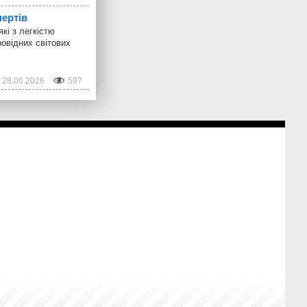
ертів
кі з легкістю
ровідних світових
28.06.2026
597