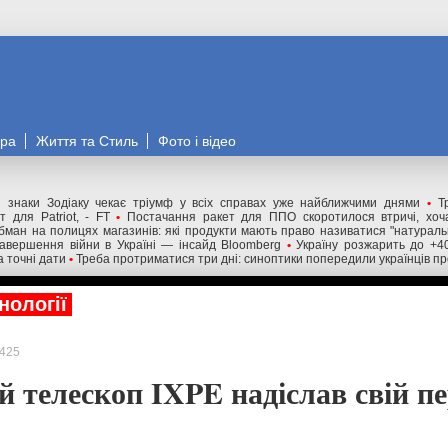
ора
Життя та Стиль
Фото і відео
 знаки Зодіаку чекає тріумф у всіх справах уже найближчими днями
•
Т
 для Patriot, - FT
•
Постачання ракет для ППО скоротилося втричі, хоча
бман на полицях магазинів: які продукти мають право називатися "натурал
авершення війни в Україні — інсайд Bloomberg
•
Україну розжарить до +4
а точні дати
•
Треба протриматися три дні: синоптики попередили українців пр
нології
425
й телескоп IXPE надіслав свій 