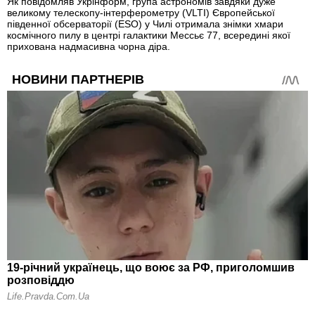
Як повідомляв Укрінформ, група астрономів завдяки дуже
великому телескопу-інтерферометру (VLTI) Європейської
південної обсерваторії (ESO) у Чилі отримала знімки хмари
космічного пилу в центрі галактики Мессьє 77, всередині якої
прихована надмасивна чорна діра.