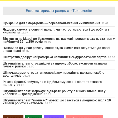
Еще материалы раздела «Технології»
Що краще для смартфона — перезавантаження чи вимкнення
11.07
Як довго служать сонячні панелі: чи часто ламаються і що робити з
ними потім
11.07
Від життя на Марсі до безсмертя: які наукові прориви можуть статися у
найближчі 25 та 250 років
06.07
Чи забере ШІ у вас роботу: сценарії, за якими світ готується до нової
епохи праці
01.07
ШІ втратив довіру: нейромережі навчилися обдурювати експертів
28.06
Штучний інтелект страшніший за ядерну зброю: експерти назвали
головні ризики
31.05
ШІ почав демонструвати несподівану поведінку: що занепокоїло
дослідників
26.05
Ракета SpaceX вибухнула в Індійському океані після тестового
польоту
24.05
Штучний інтелект загрожує відібрати роботу в жінок більше, ніж у
чоловіків — дослідження
13.05
Штучний інтелект "вимикає" мозок: що стається з людиною після 10
хвилин роботи з чатботом
08.05