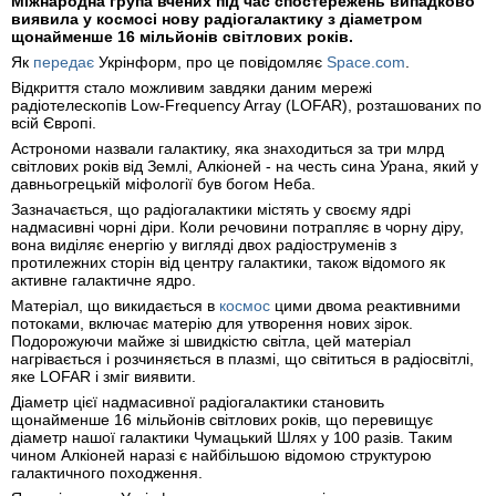
Міжнародна група вчених під час спостережень випадково
виявила у космосі нову радіогалактику з діаметром
щонайменше 16 мільйонів світлових років.
Як
передає
Укрінформ, про це повідомляє
Space.com
.
Відкриття стало можливим завдяки даним мережі
радіотелескопів Low-Frequency Array (LOFAR), розташованих по
всій Європі.
Астрономи назвали галактику, яка знаходиться за три млрд
світлових років від Землі, Алкіоней - на честь сина Урана, який у
давньогрецькій міфології був богом Неба.
Зазначається, що радіогалактики містять у своєму ядрі
надмасивні чорні діри. Коли речовини потрапляє в чорну діру,
вона виділяє енергію у вигляді двох радіоструменів з
протилежних сторін від центру галактики, також відомого як
активне галактичне ядро.
Матеріал, що викидається в
космос
цими двома реактивними
потоками, включає матерію для утворення нових зірок.
Подорожуючи майже зі швидкістю світла, цей матеріал
нагрівається і розчиняється в плазмі, що світиться в радіосвітлі,
яке LOFAR і зміг виявити.
Діаметр цієї надмасивної радіогалактики становить
щонайменше 16 мільйонів світлових років, що перевищує
діаметр нашої галактики Чумацький Шлях у 100 разів. Таким
чином Алкіоней наразі є найбільшою відомою структурою
галактичного походження.