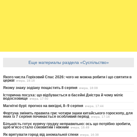
Еще материалы раздела «Суспільство»
Якого числа Горіховий Спас 2026: чого не можна робити і що святити в
церкві
вчера, 18:16
Якому знаку зодіаку пощастить 8 серпня
вчера, 18:08
Історична посуха: що відбувається в басейні Дністра й чому міліє
водосховище
вчера, 17:50
Магнітні бурі: прогноз на вихідні, 8–9 серпня
вчера, 17:44
Фортуна змінить правила гри: чотири знаки китайського гороскопу, для
яких із 7 серпня починається особливий період
вчера, 17:16
Більшість готує курячу грудку неправильно: ось що потрібно зробити,
щоб м’ясо стало соковитим і ніжним
вчера, 16:49
Як врятувати город від аномальної спеки
вчера, 16:38