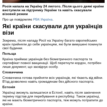
Росія напала на Україну 24 лютого. Після цього деякі країни
виступили на підтримку України та навіть скасували
візовий режим
Про це повідомляє
РБК-Україна
.
Які країни скасували для українців
візи
Зокрема, після нападу Росії на Україну багато європейських
країн прийняли до себе українцям, які були вимушені покинути
свої будинки.
Польща
Країна приймає українців без біометричного паспорта та
сертифікат повної вакцинації. Щоб перетнути кордон, потрібен
лише документ, що засвідчує особу.
Словаччина
Словаччина готова прийняти всіх українців, які тікають від війни.
В'їзд дозволено навіть громадянам без дійсного паспорта.
Естонія
Українці зможуть залишатися в Естонії, навіть після закінчення
терміну підстав для перебування в республіці. Також українці,
які не мають біометричного паспорта, теж можуть потрапити до
країни.