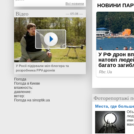
Всі новини
Відео
— 05.08 —
У Росії підірвали міл-блогера та
розробника FPV-дронів
Погода
Погода в
Киеве
влажность:
давление:
ветер:
Фоторепортажі п
Погода на
sinoptik.ua
Места, где больш
Объ
люд
ими 
ман