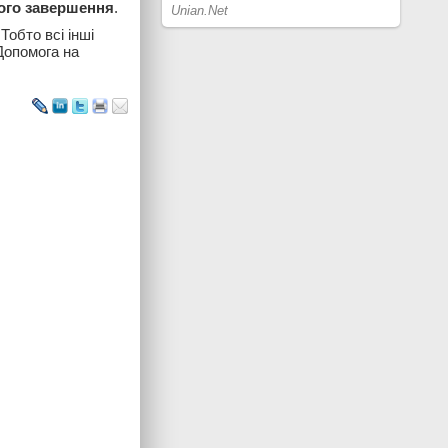
його завершення
.
 Тобто всі інші
Допомога на