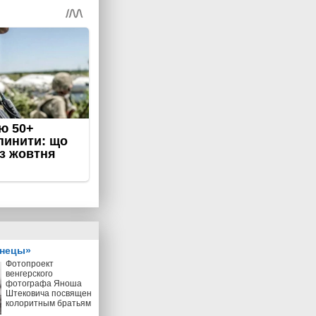
знецы»
Фотопроект
венгерского
фотографа Яноша
Штековича посвящен
колоритным братьям