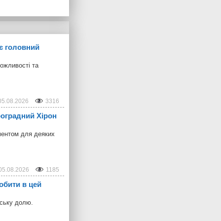
ує головний
можливості та
05.08.2026
3316
троградний Хірон
ментом для деяких
05.08.2026
1185
обити в цей
дську долю.