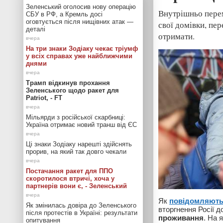
Зеленський оголосив нову операцію
Внутрішньо перем
СБУ в РФ, а Кремль досі
оговтується після нищівних атак —
свої домівки, пе
деталі
отримати.
На три знаки Зодіаку чекає тріумф
у всіх справах уже найближчими
днями
Трамп відкинув прохання
Зеленського щодо ракет для
Patriot, - FT
Мільярди з російської скарбниці:
Україна отримає новий транш від ЄС
Ці знаки Зодіаку нарешті здійснять
прорив, на який так довго чекали
Постачання ракет для ППО
скоротилося втричі, хоча у
партнерів вони є, - Зеленський
Як
повідомляют
Як змінилась довіра до Зеленського
вторгнення Росії д
після протестів в Україні: результати
проживання
. На 
опитування