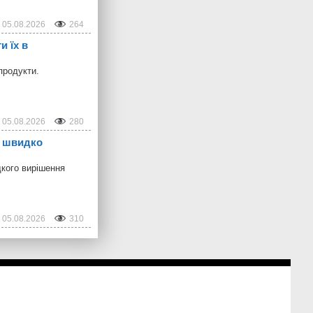
05.08.2026
264
и їх в
продукти.
05.08.2026
280
б швидко
дкого вирішення
05.08.2026
310