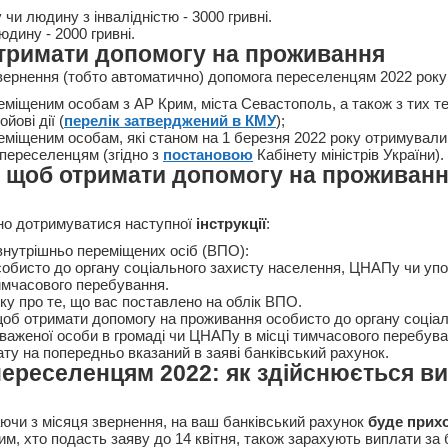
чи людину з інвалідністю - 3000 гривні.
дину - 2000 гривні.
тримати допомогу на проживання
вернення (тобто автоматично) допомога переселенцям 2022 року
еміщеним особам з АР Крим, міста Севастополь, а також з тих те
йові дії (
перелік затверджений в КМУ
);
еміщеним особам, які станом на 1 березня 2022 року отримувал
переселенцям (згідно з
постановою
Кабінету міністрів України).
 щоб отримати допомогу на проживанн
но дотримуватися наступної
інструкції
:
 внутрішньо переміщених осіб (ВПО):
собисто до органу соціального захисту населення, ЦНАПу чи уп
тимчасового перебування.
ку про те, що вас поставлено на облік ВПО.
щоб отримати допомогу на проживання особисто до органу соціал
важеної особи в громаді чи ЦНАПу в місці тимчасового перебува
ту на попередньо вказаний в заяві банківський рахунок.
ереселенцям 2022: як здійснюється в
аючи з місяця звернення, на ваш банківський рахунок
буде прих
им, хто подасть заяву до 14 квітня, також зарахують виплати за