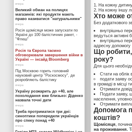
На кожну дитину 
На кожну іншу лю
Великий обман на полицях
магазинів: які продукти мають
Хто може о
право називатися "натуральними"
Без додаткового з
Росія щомісяця може запускати по
внутрішньо пер
Україні до 100 балістичних ракет, -
ведуться активні бо
"Флеш"
внутрішньо пер
адресну допомогу 
Що робити,
Росія та Європа таємно
обговорювали завершення війни в
року?
Україні — інсайд Bloomberg
Для цього необхід
Під Москвою горить головний
Стати на облік
науковий центр "Роскосмосу", де
подати заяву о
розробляють балістику
в громаді в місці 
Отримати довід
Україну розжарить до +40, але
Подати заяву, 
похолодання вже близько: Діденко
населення, уповно
назвала точні дати
Отримати випла
Допомога п
Треба протриматися три дні:
синоптики попередили українців
коштів?
про спеку понад +40
Щомісяця
, почин
на проживання.
Т
Горіли НПЗ, склади Wildberries і не