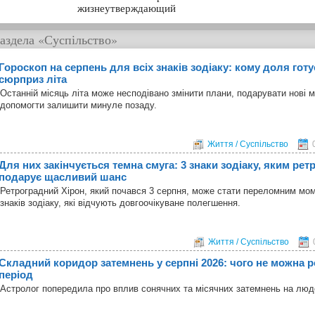
жизнеутверждающий
аздела
«Суспільство»
Гороскоп на серпень для всіх знаків зодіаку: кому доля гот
сюрприз літа
Останній місяць літа може несподівано змінити плани, подарувати нові 
допомогти залишити минуле позаду.
Життя / Суспільство
Для них закінчується темна смуга: 3 знаки зодіаку, яким ре
подарує щасливий шанс
Ретроградний Хірон, який почався 3 серпня, може стати переломним мо
знаків зодіаку, які відчують довгоочікуване полегшення.
Життя / Суспільство
Складний коридор затемнень у серпні 2026: чого не можна р
період
Астролог попередила про вплив сонячних та місячних затемнень на лю