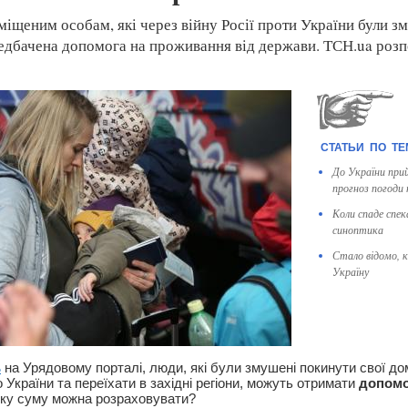
іщеним особам, які через війну Росії проти України були з
редбачена допомога на проживання від держави. ТСН.ua розпо
До України при
прогноз погоди 
Коли спаде спек
синоптика
Стало відомо, к
Україну
ь
на Урядовому порталі, люди, які були змушені покинути свої до
о України та переїхати в західні регіони, можуть отримати
допомо
яку суму можна розраховувати?