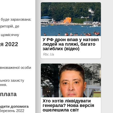
 буде зарахована:
риторій, де
и щомісячну
я 2022
овноваженої особи
ьного захисту
ння.
иплата
одити допомога
 березень 2022