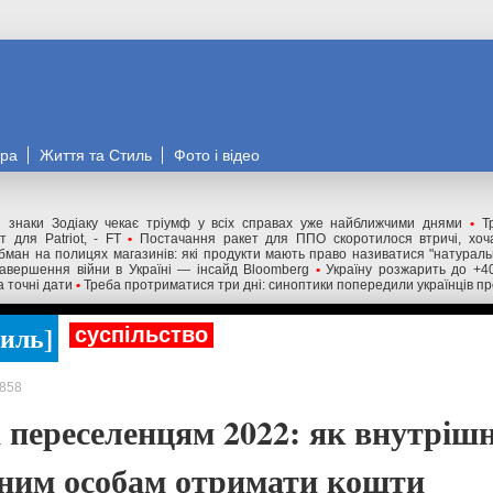
ора
Життя та Стиль
Фото і відео
 знаки Зодіаку чекає тріумф у всіх справах уже найближчими днями
•
Т
 для Patriot, - FT
•
Постачання ракет для ППО скоротилося втричі, хоча
бман на полицях магазинів: які продукти мають право називатися "натурал
авершення війни в Україні — інсайд Bloomberg
•
Україну розжарить до +4
а точні дати
•
Треба протриматися три дні: синоптики попередили українців пр
тиль
суспільство
858
 переселенцям 2022: як внутріш
ним особам отримати кошти