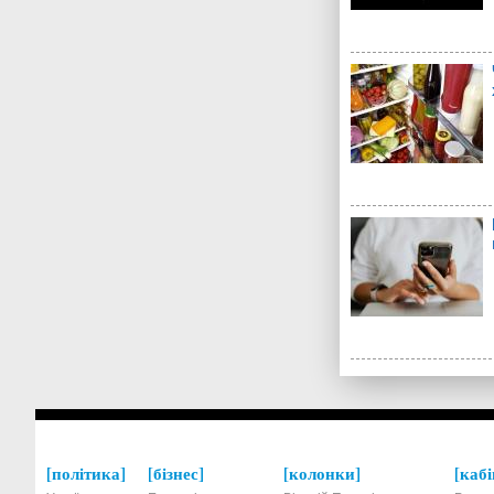
політика
бізнес
колонки
кабі