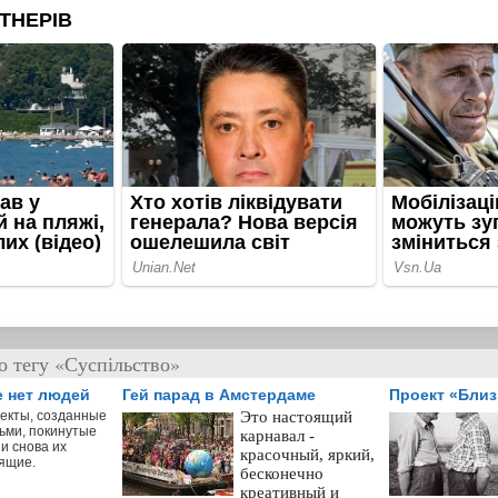
о тегу «Суспільство»
е нет людей
Гей парад в Амстердаме
Проект «Бли
екты, созданные
Это настоящий
ьми, покинутые
карнавал -
и снова их
красочный, яркий,
ящие.
бесконечно
креативный и