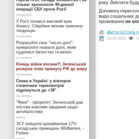
року. Виплати буд
тільки: хронологія 40-денної
операції СБУ проти Росії
Допомога пересел
види соціальних д
проживання
не оп
У Росії почався масовий крах
бізнесу: Сбербанк визнав тривожну
тенденцію
Життя та Стиль / 
28.03.2022
5
Розрахуйте своє "число долі":
нумерологи назвали дати, яким
судилися багатство та велич
Кінець війни восени?: Зеленський
розкрив план примусу РФ до миру
Спека в Україні: у вівторок
стовпчики термометрів
піднімуться до +38°
"Фрея" - пріоритет: Зеленський дав
послам важливе завдання щодо
антибалістики
ЗСУ знищили щонайменше 17%
складських приміщень Wildberries, -
Forbes