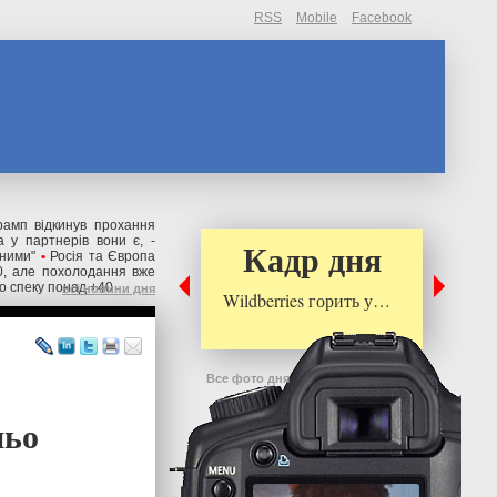
RSS
Mobile
Facebook
рамп відкинув прохання
 у партнерів вони є, -
Кадр дня
ьними"
•
Росія та Європа
0, але похолодання вже
о спеку понад +40
всі новини дня
Wildberries горить у…
Все фото дня
ньо