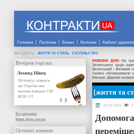
Головна
Політика
Бізнес
Колонки
Кабінет директ
ЖИТТЯ ТА СТИЛЬ
СУСПІЛЬСТВО
НОВИНИ ДНЯ:
На три
Вечірня горілка
Зеленського щодо ракет
Зеленський
•
Великий о
Леонид Швец
таємно обговорювали з
близько: Діденко назвал
Пісторіус зізнався,
що Україна має
життя та с
новітні німецькі САУ
RCH-155
28.03.2022
5
Допомога
Всі колонки
Квви, будь ласка
переміще
Останні новини