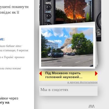
мушені покинути
відає як її
йшло бабине літо:
на п'ятницю, 6 вересня
а в Україні: прогноз
оли спека покине
Під Москвою горить
головний науковий…
и другие фотогалереи
Мы в соцсетях
мівки через
гу на