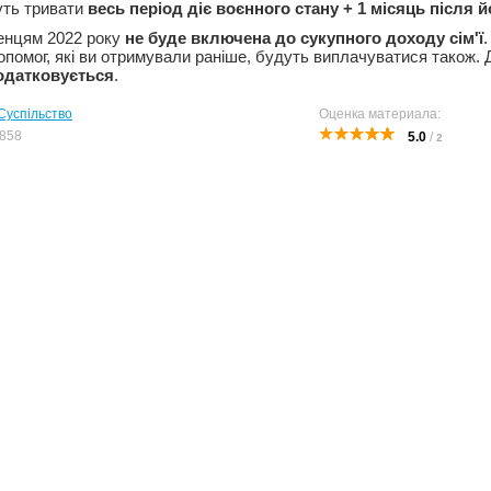
уть тривати
весь період діє воєнного стану + 1 місяць після 
енцям 2022 року
не буде включена до сукупного доходу сім'ї
.
опомог, які ви отримували раніше, будуть виплачуватися також. 
одатковується
.
Суспільство
Оценка материала:
858
5.0
/
2