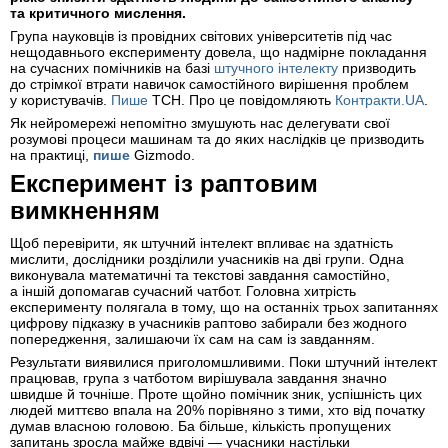
та критичного мислення.
Група науковців із провідних світових університетів під час
нещодавнього експерименту довела, що надмірне покладання
на сучасних помічників на базі
штучного інтелекту
призводить
до стрімкої втрати навичок самостійного вирішення проблем
у користувачів.
Пише
ТСН. Про це повідомляють
Контракти.UA
.
Як нейромережі непомітно змушують нас делегувати свої
розумові процеси машинам та до яких наслідків це призводить
на практиці,
пише
Gizmodo.
Експеримент із раптовим
вимкненням
Щоб перевірити, як штучний інтелект впливає на здатність
мислити, дослідники розділили учасників на дві групи. Одна
виконувала математичні та текстові завдання самостійно,
а іншій допомагав сучасний чатбот. Головна хитрість
експерименту полягала в тому, що на останніх трьох запитаннях
цифрову підказку в учасників раптово забирали без жодного
попередження, залишаючи їх сам на сам із завданням.
Результати виявилися приголомшливими. Поки штучний інтелект
працював, група з чатботом вирішувала завдання значно
швидше й точніше. Проте щойно помічник зник, успішність цих
людей миттєво впала на 20% порівняно з тими, хто від початку
думав власною головою. Ба більше, кількість пропущених
запитань зросла майже вдвічі — учасники настільки