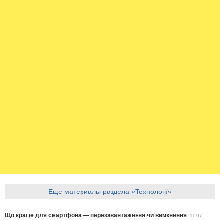
Еще материалы раздела «Технології»
Що краще для смартфона — перезавантаження чи вимкнення
11.07