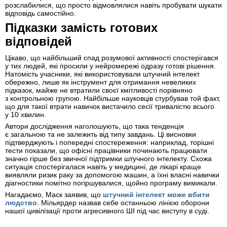
розслабилися, що просто відмовлялися навіть пробувати шукати
відповідь самостійно.
Підказки замість готових
відповідей
Цікаво, що найбільший спад розумової активності спостерігався
у тих людей, які просили у нейромережі одразу готові рішення.
Натомість учасники, які використовували штучний інтелект
обережно, лише як інструмент для отримання невеликих
підказок, майже не втратили своєї кмітливості порівняно
з контрольною групою. Найбільше науковців стурбував той факт,
що для такої втрати навичок вистачило сесії тривалістю всього
у 10 хвилин.
Автори дослідження наголошують, що така тенденція
є загальною та не залежить від типу завдань. Ці висновки
підтверджують і попередні спостереження: наприклад, торішні
тести показали, що офісні працівники починають працювати
значно гірше без звичної підтримки штучного інтелекту. Схожа
ситуація спостерігалася навіть у медицині, де лікарі краще
виявляли ризик раку за допомогою машин, а їхні власні навички
діагностики помітно погіршувалися, щойно програму вимикали.
Нагадаємо, Маск заявив, що
штучний інтелект може вбити
людство
. Мільярдер назвав себе останньою лінією оборони
нашої цивілізації проти агресивного ШІ під час виступу в суді.