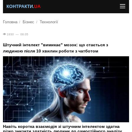
КОНТРАКТИ.
UA
Головна
Бізнес
Технології
1930 — 08.05
Штучний інтелект "вимикає" мозок: що стається з
людиною після 10 хвилин роботи з чатботом
Навіть коротка взаємодія зі штучним інтелектом здатна
різко знизити здатність людини до самостійного аналізу