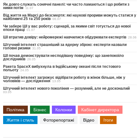
Як довго служать сонячні панелі: чи часто ламаються і що робити з
ними потім
11.07
Від життя на Марсі до безсмертя: які наукові прориви можуть статися у
найближчі 25 та 250 років
06.07
Чи забере ШІ у вас роботу: сценарії, за якими світ готується до нової
епохи праці
01.07
ШІ втратив довіру: нейромережі навчилися обдурювати експертів
28.06
Штучний інтелект страшніший за ядерну зброю: експерти назвали
головні ризики
31.05
ШІ почав демонструвати несподівану поведінку: що занепокоїло
дослідників
26.05
Ракета SpaceX вибухнула в Індійському океані після тестового
польоту
24.05
Штучний інтелект загрожує відібрати роботу в жінок більше, ніж у
чоловіків — дослідження
13.05
Штучний інтелект нового покоління — розумний, але не досконалий
03.05
Політика
Бізнес
Колонки
Кабінет директора
Життя і стиль
Фоторепортажі
Відео
Ітоги