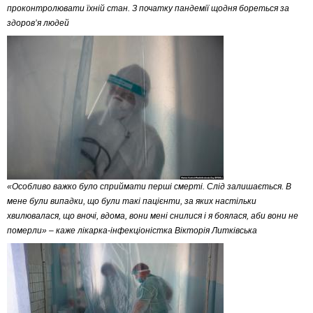
проконтролювати їхній стан. З початку пандемії щодня бореться за
здоров’я людей
«Особливо важко було сприймати перші смерті. Слід залишається. В
мене були випадки, що були такі пацієнти, за яких настільки
хвилювалася, що вночі, вдома, вони мені снилися і я боялася, аби вони не
померли» – каже лікарка-інфекціоністка Вікторія Литківська