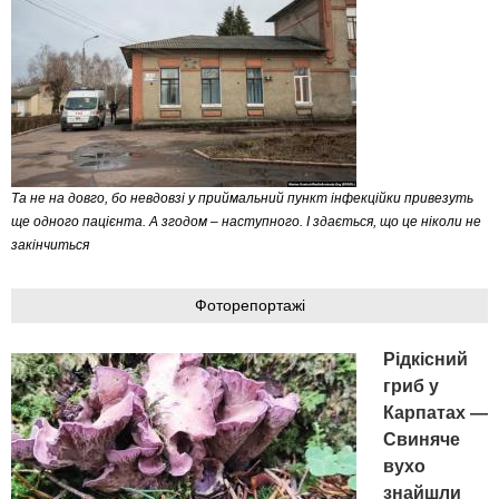
Та не на довго, бо невдовзі у приймальний пункт інфекційки привезуть
ще одного пацієнта. А згодом – наступного. І здається, що це ніколи не
закінчиться
Фоторепортажі
Рідкісний
гриб у
Карпатах —
Свиняче
вухо
знайшли