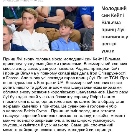
04.08.2026 —
6 —
991
Молодший
син Кейт і
Вільяма -
принц Луї -
опинився у
центрі
уваги
Принц Луї знову головна зірка: молодший син Кейт і Вільяма
привернув увагу емоційними гримасами. Восьмирічний хлопчик
своєю знову замилував усіх навколо. Родина принцеси Кейт
і принца Вільяма у повному складі відвідала Ігри Співдружності
в Глазго. Але знову усі погляди вкрав принц Луї. Пише ТСН. Про
це повідомляють Контракти.UA. Восьмирічний хлопчик своєю
допитливістю та добре знайомими шанувальникам виразами
обличчя знову розважив королівських шанувальників. Цього разу
Луї був одягнений у світло-блакитну сорочку Ralph Lauren
і темно-сині штани, однак головною деталлю його образу став
яскравий капелюх з принтом. Це сувенірний головний убір
з написом Beicio Cymru. Принц не зміг перед ним встояти
і насунув червоний капелюх низько на голову, в якийсь момент
майже повністю закривши очі, а потім широко усміхнувся,
змусивши сміятися й усіх навколо. Саме цей спонтанний
момент найкраще показав, чому молодший син принца