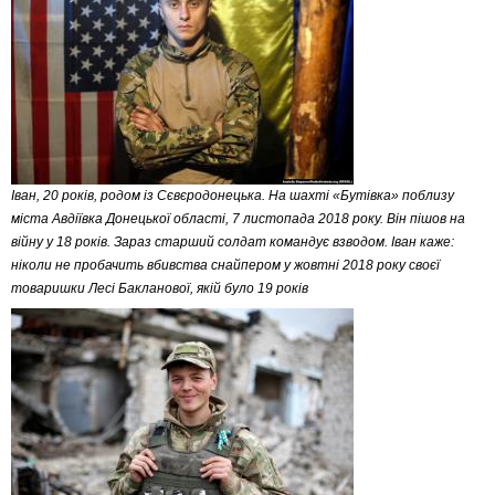
Іван, 20 років, родом із Сєвєродонецька. На шахті «Бутівка» поблизу
міста Авдіївка Донецької області, 7 листопада 2018 року. Він пішов на
війну у 18 років. Зараз старший солдат командує взводом. Іван каже:
ніколи не пробачить вбивства снайпером у жовтні 2018 року своєї
товаришки Лесі Бакланової, якій було 19 років