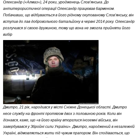
Олександр («Алмаз»), 24 роки, уродженець Слов’янська. До
антитерористичної операції Олександр працював барменом.
Побачивши, що відбувається в його рідному окупованому Слов’янську, він
вступив до лав добровольчого батальйону в червні 2014 року. Олександр
розлучився зі своєю дружиною, тому що вона не змогла прийняти його
вибір
Дмитро, 21 рік, народився у місті Сніжне Донецької області. Дмитро
несе службу на фронті протягом двох з половиною років. Коли він
дізнався, каже, що «в його країну вторглися іноземні війська, він
завербувався у Збройні сили України». Дмитро, народжений в незалежній
Україні, відмовляється жити під чужим прапором. Він сподівається, що