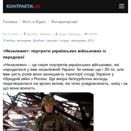
КОНТРАКТИ.
UA
Головна
Фото и Відео
Фоторепортажі
05.12.2021 —
Донбас, Україна —
Радіо Свобода —
18206
война
,
молодежь
,
Донбасс
,
портрет
,
солдат
,
передовая
,
ЗСУ
«Незалежні»: портрети українських військових із
передової
«Незалежні» – це серія портретів українських військових, які
народилися у вже незалежній Україні. Їм немає ще і 30-ти, але
вже шість років вони захищають території сходу України у
гібридній війні з Росією. Ще вчора безтурботна молодь
перетворилася на зрілих воїнів, які чітко усвідомлюють, чому і за
що вони воюють.