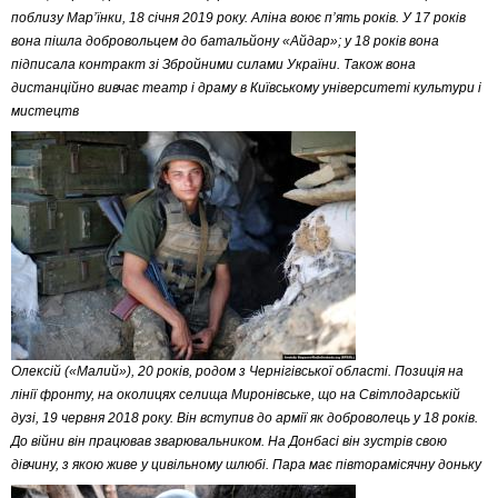
поблизу Мар’їнки, 18 січня 2019 року. Аліна воює п’ять років. У 17 років
вона пішла добровольцем до батальйону «Айдар»; у 18 років вона
підписала контракт зі Збройними силами України. Також вона
дистанційно вивчає театр і драму в Київському університеті культури і
мистецтв
Олексій («Малий»), 20 років, родом з Чернігівської області. Позиція на
лінії фронту, на околицях селища Миронівське, що на Світлодарській
дузі, 19 червня 2018 року. Він вступив до армії як доброволець у 18 років.
До війни він працював зварювальником. На Донбасі він зустрів свою
дівчину, з якою живе у цивільному шлюбі. Пара має півторамісячну доньку