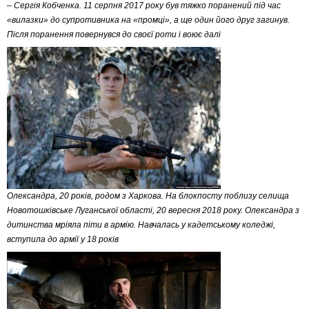
– Сергія Кобченка. 11 серпня 2017 року був тяжко поранений під час
«вилазки» до супротивника на «промці», а ще один його друг загинув.
Після поранення повернувся до своєї роти і воює далі
Олександра, 20 років, родом з Харкова. На блокпосту поблизу селища
Новотошківське Луганської області, 20 вересня 2018 року. Олександра з
дитинства мріяла піти в армію. Навчалась у кадетському коледжі,
вступила до армії у 18 років