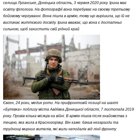
селища Луганське, Донецька область, 3 червня 2020 року. Ірина має
освіту філолога. На фотографії вона перебуває на своєму третьому
бойовому чергуванні. Вона пішла в армію, тому що вирішила, що їй не
вистачає життєвого досвіду. Ірина вважає, що вона є достатньо
сильною, щоб захистити свій рідний край
Євген, 24 роки, медик роти. На прифронтовій позиції на шахті
«Бутівка» поблизу міста Авдіївка Донецької області, 7 листопада 2019
року. Провів кілька місяців на війні. В армію пішов після знайомства з
тещею, яка жила в Красногорівці. Він каже: бачив негаразди та
труднощі мирних жителів, які жили неподалік від лінії фронту