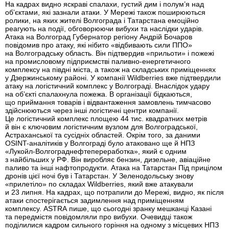
На кадрах видно яскраві спалахи, густий дим і полум’я над
об’єктами, які зазнали атаки. У Мережі також поширюються
ролики, на яких жителі Волгограда і Татарстана емоційно
реагують на події, обговорюючи вибухи та наслідки ударів.
Атака на Волгоград Губернатор регіону Андрій Бочаров
повідомив про атаку, які нібито «відбивають сили ППО»
на Волгоградську область. Він підтвердив «прильоти» і пожежі
на промисловому підприємстві паливно-енергетичного
комплексу на півдні міста, а також на складських приміщеннях
у Дзержинському районі. У компанії Wildberries вже підтвердили
атаку на логістичний комплекс у Волгограді. Внаслідок удару
на об’єкті спалахнула пожежа. В організації бідкаються,
що приймання товарів і відвантаження замовлень тимчасово
здійснюються через інші логістичні центри компанії.
Це логістичний комплекс площею 44 тис. квадратних метрів
й він є ключовим логістичним вузлом для Волгоградської,
Астраханської та сусідніх областей. Окрім того, за даними
OSINT-аналітиків у Волгограді було атаковано ще й НПЗ
«Лукойл-Волгограднефтепереработка», який є одним
з найбільших у РФ. Він виробляє бензин, дизельне, авіаційне
паливо та інші нафтопродукти. Атака на Татарстан Під прицілом
дронів цієї ночі був і Татарстан. У Зеленодольську знову
«прилетіло» по складах Wildberries, який вже атакували
и 23 липня. На кадрах, що потрапили до Мережі, видно, як після
атаки спостерігається задимлення над приміщенням
комплексу. ASTRA пише, що сьогодні зранку мешканці Казані
та передмістя повідомляли про вибухи. Очевидці також
поділилися кадром сильного горіння на одному з місцевих НПЗ