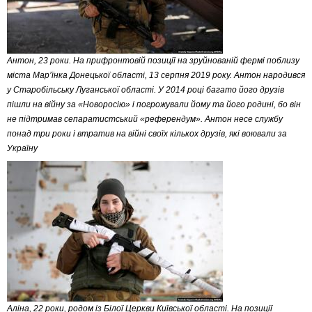
Антон, 23 роки. На прифронтовій позиції на зруйнованій фермі поблизу
міста Мар’їнка Донецької області, 13 серпня 2019 року. Антон народився
у Старобільську Луганської області. У 2014 році багато його друзів
пішли на війну за «Новоросію» і погрожували йому та його родині, бо він
не підтримав сепаратистський «референдум». Антон несе службу
понад три роки і втратив на війні своїх кількох друзів, які воювали за
Україну
Аліна, 22 роки, родом із Білої Церкви Київської області. На позиції