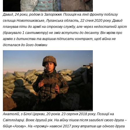
Давид, 24 роки, родом із Запоріжжя. Позиція на лінії фронту поблизу
селища Новотошківське, Луганська область, 22 січня 2020 року. Давид
планував піти до армії на строкову службу, але через недостатній зріст
(бракувало 1 сантиметру) не зміг вступити до десанту. Він мріяв про
армію з дитинства та вирішив підписати контракт, щоб війна не
дісталася до його домівки
Анатолій, з Білої Церкви, 20 років. 23 серпня 2018 року. Позиції на
Світлодарці. Воює другий рік. На війну пішов після загибелі свого друга –
бійця «Азову». На «промці» навесні 2017 року втратив ще одного друга