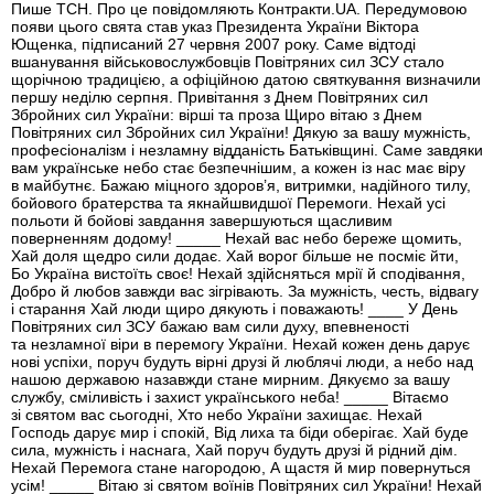
Пише ТСН. Про це повідомляють Контракти.UA. Передумовою
появи цього свята став указ Президента України Віктора
Ющенка, підписаний 27 червня 2007 року. Саме відтоді
вшанування військовослужбовців Повітряних сил ЗСУ стало
щорічною традицією, а офіційною датою святкування визначили
першу неділю серпня. Привітання з Днем Повітряних сил
Збройних сил України: вірші та проза Щиро вітаю з Днем
Повітряних сил Збройних сил України! Дякую за вашу мужність,
професіоналізм і незламну відданість Батьківщині. Саме завдяки
вам українське небо стає безпечнішим, а кожен із нас має віру
в майбутнє. Бажаю міцного здоров’я, витримки, надійного тилу,
бойового братерства та якнайшвидшої Перемоги. Нехай усі
польоти й бойові завдання завершуються щасливим
поверненням додому! _____ Нехай вас небо береже щомить,
Хай доля щедро сили додає. Хай ворог більше не посміє йти,
Бо Україна вистоїть своє! Нехай здійсняться мрії й сподівання,
Добро й любов завжди вас зігрівають. За мужність, честь, відвагу
і старання Хай люди щиро дякують і поважають! ____ У День
Повітряних сил ЗСУ бажаю вам сили духу, впевненості
та незламної віри в перемогу України. Нехай кожен день дарує
нові успіхи, поруч будуть вірні друзі й люблячі люди, а небо над
нашою державою назавжди стане мирним. Дякуємо за вашу
службу, сміливість і захист українського неба! _____ Вітаємо
зі святом вас сьогодні, Хто небо України захищає. Нехай
Господь дарує мир і спокій, Від лиха та біди оберігає. Хай буде
сила, мужність і наснага, Хай поруч будуть друзі й рідний дім.
Нехай Перемога стане нагородою, А щастя й мир повернуться
усім! _____ Вітаю зі святом воїнів Повітряних сил України! Нехай