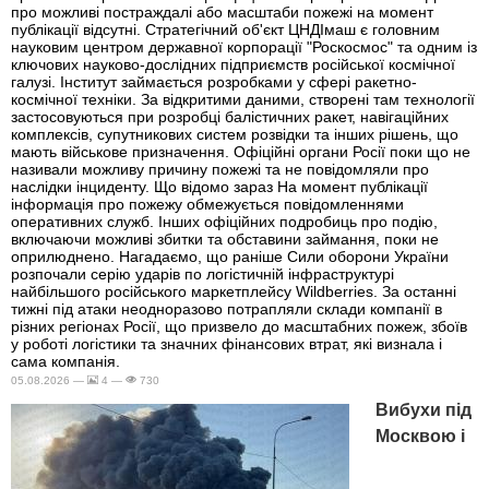
про можливі постраждалі або масштаби пожежі на момент
публікації відсутні. Стратегічний об'єкт ЦНДІмаш є головним
науковим центром державної корпорації "Роскосмос" та одним із
ключових науково-дослідних підприємств російської космічної
галузі. Інститут займається розробками у сфері ракетно-
космічної техніки. За відкритими даними, створені там технології
застосовуються при розробці балістичних ракет, навігаційних
комплексів, супутникових систем розвідки та інших рішень, що
мають військове призначення. Офіційні органи Росії поки що не
називали можливу причину пожежі та не повідомляли про
наслідки інциденту. Що відомо зараз На момент публікації
інформація про пожежу обмежується повідомленнями
оперативних служб. Інших офіційних подробиць про подію,
включаючи можливі збитки та обставини займання, поки не
оприлюднено. Нагадаємо, що раніше Сили оборони України
розпочали серію ударів по логістичній інфраструктурі
найбільшого російського маркетплейсу Wildberries. За останні
тижні під атаки неодноразово потрапляли склади компанії в
різних регіонах Росії, що призвело до масштабних пожеж, збоїв
у роботі логістики та значних фінансових втрат, які визнала і
сама компанія.
05.08.2026 —
4 —
730
Вибухи під
Москвою і