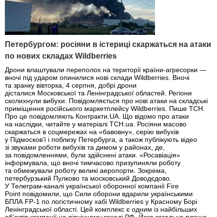
Петербургом: росіяни в істериці скаржаться на атаки
по нових складах Wildberries
Дрони влаштували переполох на території країни-агресорки —
вночі під ударом опинилися нові склади Wildberries. Вночі
та зранку вівторка, 4 серпня, добрі дрони
дісталися Московської та Ленінградської областей. Регіони
сколихнули вибухи. Повідомляється про нові атаки на складські
приміщення російського маркетплейсу Wildberries. Пише ТСН.
Про це повідомляють Контракти.UA. Що відомо про атаки
на наслідки, читайте у матеріалі ТСН.ua. Росіяни масово
скаржаться в соцмережах на «бавовну», серію вибухів
у Підмосков’ї і поблизу Петербурга, а також публікують відео
зі звуками роботи вибухів та димом у районах, де,
за повідомленнями, були здійснені атаки. «Росавіація»
інформувала, що вночі тимчасово призупиняли роботу
та обмежували роботу великі аеропорти. Зокрема,
петербурзький Пулково та московський Доводєдово.
У Телеграм-каналі української оборонної компанії Fire
Point повідомили, що Сили оборони вдарили українськими
БПЛА FP-1 по логістичному хабі Wildberries у Красному Борі
Ленінградської області. Цей комплекс є одним із найбільших
об’єктів компанії на північному заході РФ. Його загальна площа