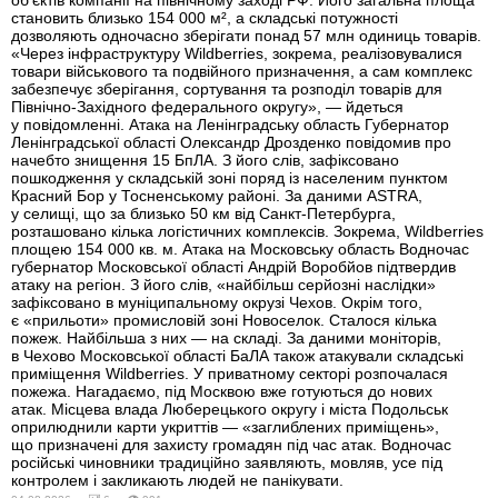
становить близько 154 000 м², а складські потужності
дозволяють одночасно зберігати понад 57 млн одиниць товарів.
«Через інфраструктуру Wildberries, зокрема, реалізовувалися
товари військового та подвійного призначення, а сам комплекс
забезпечує зберігання, сортування та розподіл товарів для
Північно-Західного федерального округу», — йдеться
у повідомленні. Атака на Ленінградську область Губернатор
Ленінградської області Олександр Дрозденко повідомив про
начебто знищення 15 БпЛА. З його слів, зафіксовано
пошкодження у складській зоні поряд із населеним пунктом
Красний Бор у Тосненському районі. За даними ASTRA,
у селищі, що за близько 50 км від Санкт-Петербурга,
розташовано кілька логістичних комплексів. Зокрема, Wildberries
площею 154 000 кв. м. Атака на Московську область Водночас
губернатор Московської області Андрій Воробйов підтвердив
атаку на регіон. З його слів, «найбільш серйозні наслідки»
зафіксовано в муніципальному окрузі Чехов. Окрім того,
є «прильоти» промисловій зоні Новоселок. Сталося кілька
пожеж. Найбільша з них — на складі. За даними моніторів,
в Чехово Московської області БаЛА також атакували складські
приміщення Wildberries. У приватному секторі розпочалася
пожежа. Нагадаємо, під Москвою вже готуються до нових
атак. Місцева влада Люберецького округу і міста Подольськ
оприлюднили карти укриттів — «заглиблених приміщень»,
що призначені для захисту громадян під час атак. Водночас
російські чиновники традиційно заявляють, мовляв, усе під
контролем і закликають людей не панікувати.