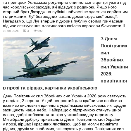
та принцеси Уельських регулярно опиняється в центрі уваги під
час королівських заходів, які відвідує з родиною. Якщо його
старший брат Джордж на публіці найчастіше здається серйозним
і стриманим, Луї без жодних вагань демонструє свої емоції.
Нагадаємо, що Луї вперше підкорив публіку своїми гримасами
під час святкування платинового ювілею королеви Єлизавети II.
03.08.2026 —
3 —
992
З Днем
Повітряних
сил
Збройних
сил України
2026:
привітання
в прозі та віршах, картинки українською
День Повітряних сил Збройних сил України 2026 року святкують
у неділю, 2 серпня. У цей непростий для країни час особливо
важливо висловити вдячність українським військовим, які щодня
захищають наше небо. Найкращою підтримкою стануть щирі
слова, добрі побажання та віра у якнайшвидшу перемогу.
Ми зібрали добірку привітань із Днем Повітряних сил України
у прозі, віршах і красивих листівках, щоб ви могли привітати
рідних, друзів чи знайомих, які служать у лавах Повітряних сил.