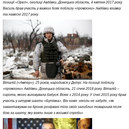
позиції «Орел», околиці Авдіївки, Донецька область, 4 квітня 2017 року.
Василь брав участь у важких боях поблизу «промзони» Авдіївки взимку
та навесні 2017 року
Віталій («Ампер»), 25 років, народився у Дніпрі. На позиції поблизу
«промзони» Авдіївки, Донецька область, 21 січня 2018 року. Віталій –
сирота, якого виховувала бабуся. Воює з 2014 року. У січні 2015 року брав
участь у штурмі шахти «Бутівка». Він каже: ніколи не забуде, «як
завантажував на броню розірвані тіла своїх загиблих товаришів після
бою за шахту, яку взяли лише з восьмої спроби»