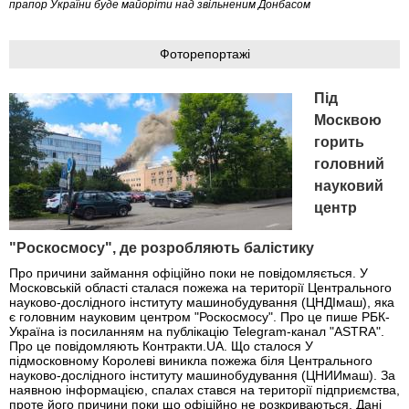
прапор України буде майоріти над звільненим Донбасом
Фоторепортажі
Під
Москвою
горить
головний
науковий
центр
"Роскосмосу", де розробляють балістику
Про причини займання офіційно поки не повідомляється. У
Московській області сталася пожежа на території Центрального
науково-дослідного інституту машинобудування (ЦНДІмаш), яка
є головним науковим центром "Роскосмосу". Про це пише РБК-
Україна із посиланням на публікацію Telegram-канал "ASTRA".
Про це повідомляють Контракти.UA. Що сталося У
підмосковному Королеві виникла пожежа біля Центрального
науково-дослідного інституту машинобудування (ЦНИИмаш). За
наявною інформацією, спалах стався на території підприємства,
проте його причини поки що офіційно не розкриваються. Дані