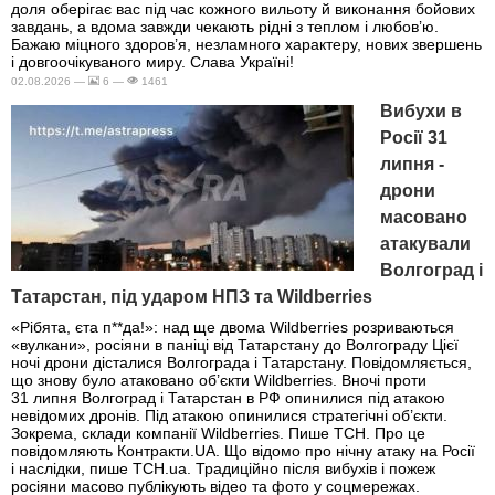
доля оберігає вас під час кожного вильоту й виконання бойових
завдань, а вдома завжди чекають рідні з теплом і любов’ю.
Бажаю міцного здоров’я, незламного характеру, нових звершень
і довгоочікуваного миру. Слава Україні!
02.08.2026 —
6 —
1461
Вибухи в
Росії 31
липня -
дрони
масовано
атакували
Волгоград і
Татарстан, під ударом НПЗ та Wildberries
«Рібята, єта п**да!»: над ще двома Wildberries розриваються
«вулкани», росіяни в паніці від Татарстану до Волгограду Цієї
ночі дрони дісталися Волгограда і Татарстану. Повідомляється,
що знову було атаковано об’єкти Wildberries. Вночі проти
31 липня Волгоград і Татарстан в РФ опинилися під атакою
невідомих дронів. Під атакою опинилися стратегічні об’єкти.
Зокрема, склади компанії Wildberries. Пише ТСН. Про це
повідомляють Контракти.UA. Що відомо про нічну атаку на Росії
і наслідки, пише ТСН.ua. Традиційно після вибухів і пожеж
росіяни масово публікують відео та фото у соцмережах.