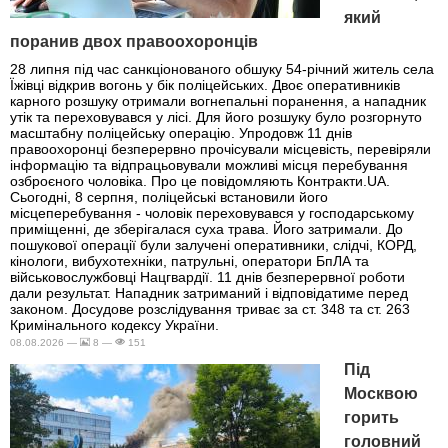
який
поранив двох правоохоронців
28 липня під час санкціонованого обшуку 54-річний житель села
Їжівці відкрив вогонь у бік поліцейських. Двоє оперативників
карного розшуку отримали вогнепальні поранення, а нападник
утік та переховувався у лісі. Для його розшуку було розгорнуто
масштабну поліцейську операцію. Упродовж 11 днів
правоохоронці безперервно прочісували місцевість, перевіряли
інформацію та відпрацьовували можливі місця перебування
озброєного чоловіка. Про це повідомляють Контракти.UA.
Сьогодні, 8 серпня, поліцейські встановили його
місцеперебування - чоловік переховувався у господарському
приміщенні, де зберігалася суха трава. Його затримали. До
пошукової операції були залучені оперативники, слідчі, КОРД,
кінологи, вибухотехніки, патрульні, оператори БпЛА та
військовослужбовці Нацгвардії. 11 днів безперервної роботи
дали результат. Нападник затриманий і відповідатиме перед
законом. Досудове розслідування триває за ст. 348 та ст. 263
Кримінального кодексу України.
08.08.2026 —
8 —
151
Під
Москвою
горить
головний