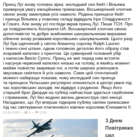
Принц Луї знову головна зірка: молодший син Кейт і Вільяма
привернув увагу емоційними гримасами. Восьмирічний хлопчик
своєю знову замилував усіх навколо. Родина принцеси Кейт
і принца Вільяма у повному складі відвідала Ігри Співдружності
в Глазго. Але знову усі погляди вкрав принц Луї. Пише ТСН. Про
це повідомляють Контракти.UA. Восьмирічний хлопчик своєю
допитливістю та добре знайомими шанувальникам виразами
обличчя знову розважив королівських шанувальників. Цього разу
Луї був одягнений у світло-блакитну сорочку Ralph Lauren
і темно-сині штани, однак головною деталлю його образу став
яскравий капелюх з принтом. Це сувенірний головний убір
з написом Beicio Cymru. Принц не зміг перед ним встояти
і насунув червоний капелюх низько на голову, в якийсь момент
майже повністю закривши очі, а потім широко усміхнувся,
змусивши сміятися й усіх навколо. Саме цей спонтанний
момент найкраще показав, чому молодший син принца
та принцеси Уельських регулярно опиняється в центрі уваги під
час королівських заходів, які відвідує з родиною. Якщо його
старший брат Джордж на публіці найчастіше здається серйозним
і стриманим, Луї без жодних вагань демонструє свої емоції.
Нагадаємо, що Луї вперше підкорив публіку своїми гримасами
під час святкування платинового ювілею королеви Єлизавети II.
03.08.2026 —
3 —
1239
З Днем
Повітряних
сил