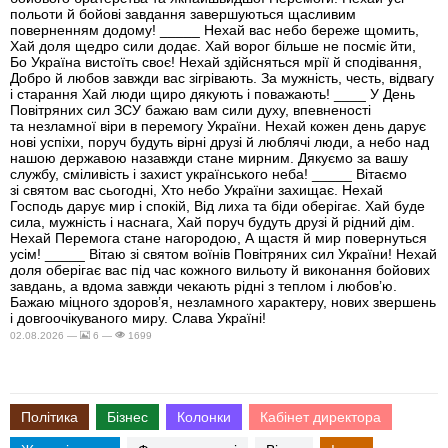
польоти й бойові завдання завершуються щасливим
поверненням додому! _____ Нехай вас небо береже щомить,
Хай доля щедро сили додає. Хай ворог більше не посміє йти,
Бо Україна вистоїть своє! Нехай здійсняться мрії й сподівання,
Добро й любов завжди вас зігрівають. За мужність, честь, відвагу
і старання Хай люди щиро дякують і поважають! ____ У День
Повітряних сил ЗСУ бажаю вам сили духу, впевненості
та незламної віри в перемогу України. Нехай кожен день дарує
нові успіхи, поруч будуть вірні друзі й люблячі люди, а небо над
нашою державою назавжди стане мирним. Дякуємо за вашу
службу, сміливість і захист українського неба! _____ Вітаємо
зі святом вас сьогодні, Хто небо України захищає. Нехай
Господь дарує мир і спокій, Від лиха та біди оберігає. Хай буде
сила, мужність і наснага, Хай поруч будуть друзі й рідний дім.
Нехай Перемога стане нагородою, А щастя й мир повернуться
усім! _____ Вітаю зі святом воїнів Повітряних сил України! Нехай
доля оберігає вас під час кожного вильоту й виконання бойових
завдань, а вдома завжди чекають рідні з теплом і любов’ю.
Бажаю міцного здоров’я, незламного характеру, нових звершень
і довгоочікуваного миру. Слава Україні!
02.08.2026 —
6 —
1699
Політика
Бізнес
Колонки
Кабінет директора