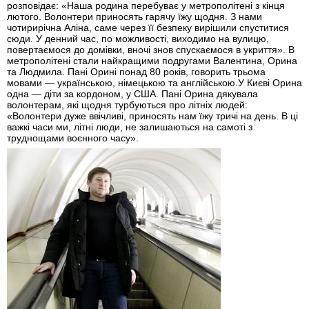
розповідає: «Наша родина перебуває у метрополітені з кінця
лютого. Волонтери приносять гарячу їжу щодня. З нами
чотирирічна Аліна, саме через її безпеку вирішили спуститися
сюди. У денний час, по можливості, виходимо на вулицю,
повертаємося до домівки, вночі знов спускаємося в укриття». В
метрополітені стали найкращими подругами Валентина, Орина
та Людмила. Пані Орині понад 80 років, говорить трьома
мовами — українською, німецькою та англійською.У Києві Орина
одна — діти за кордоном, у США. Пані Орина дякувала
волонтерам, які щодня турбуються про літніх людей:
«Волонтери дуже ввічливі, приносять нам їжу тричі на день. В ці
важкі часи ми, літні люди, не залишаються на самоті з
труднощами воєнного часу».