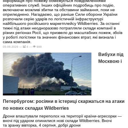
інформація про пожежу обмежується повідомленнями
оперативних служб. Інших офіційних подробиць про подію,
включаючи можливі збитки та обставини займання, поки не
оприлюднено. Нагадаємо, що раніше Сили оборони України
розпочали серію ударів по логістичній інфраструктурі
найбільшого російського маркетплейсу Wildberries. За останні
тижні під атаки неодноразово потрапляли склади компанії в
різних регіонах Росії, що призвело до масштабних пожеж, збоїв
у роботі логістики та значних фінансових втрат, які визнала і
сама компанія.
05.08.2026 —
4 —
999
Вибухи під
Москвою і
Петербургом: росіяни в істериці скаржаться на атаки
по нових складах Wildberries
Дрони влаштували переполох на території країни-агресорки —
вночі під ударом опинилися нові склади Wildberries. Вночі
та зранку вівторка, 4 серпня, добрі дрони