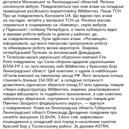
дісталися Московської та Ленінградської областей. Регіони
сколихнули вибухи. Повідомляється про нові атаки на складські
приміщення російського маркетплейсу Wildberries. Пише ТСН.
Про це повідомляють Контракти.UA. Що відомо про атаки
на наслідки, читайте у матеріалі ТСН.ua. Росіяни масово
скаржаться в соцмережах на «бавовну», серію вибухів
у Підмосков’ї і поблизу Петербурга, а також публікують відео
зі звуками роботи вибухів та димом у районах, де,
за повідомленнями, були здійснені атаки. «Росавіація»
інформувала, що вночі тимчасово призупиняли роботу
та обмежували роботу великі аеропорти. Зокрема,
петербурзький Пулково та московський Доводєдово.
У Телеграм-каналі української оборонної компанії Fire
Point повідомили, що Сили оборони вдарили українськими
БПЛА FP-1 по логістичному хабі Wildberries у Красному Борі
Ленінградської області. Цей комплекс є одним із найбільших
об’єктів компанії на північному заході РФ. Його загальна площа
становить близько 154 000 м², а складські потужності
дозволяють одночасно зберігати понад 57 млн одиниць товарів.
«Через інфраструктуру Wildberries, зокрема, реалізовувалися
товари військового та подвійного призначення, а сам комплекс
забезпечує зберігання, сортування та розподіл товарів для
Північно-Західного федерального округу», — йдеться
у повідомленні. Атака на Ленінградську область Губернатор
Ленінградської області Олександр Дрозденко повідомив про
начебто знищення 15 БпЛА. З його слів, зафіксовано
пошкодження у складській зоні поряд із населеним пунктом
Красний Бор у Тосненському районі. За даними ASTRA,