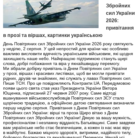
Збройних
сил України
2026:
привітання
в прозі та віршах, картинки українською
День Повітряних сил Збройних сил України 2026 року святкують
у неділю, 2 серпня. У цей непростий для країни час особливо
важливо висловити вдячність українським військовим, які щодня
захищають наше небо. Найкращою підтримкою стануть щирі
слова, добрі побажання та віра у якнайшвидшу перемогу.
Ми зібрали добірку привітань із Днем Повітряних сил України
у прозі, віршах і красивих листівках, щоб ви могли привітати
рідних, друзів чи знайомих, які служать у лавах Повітряних сил.
Пише ТСН. Про це повідомляють Контракти.UA. Передумовою
появи цього свята став указ Президента України Віктора
Ющенка, підписаний 27 червня 2007 року. Саме відтоді
вшанування військовослужбовців Повітряних сил ЗСУ стало
щорічною традицією, а офіційною датою святкування визначили
першу неділю серпня. Привітання з Днем Повітряних сил
Збройних сил України: вірші та проза Щиро вітаю з Днем
Повітряних сил Збройних сил України! Дякую за вашу мужність,
професіоналізм і незламну відданість Батьківщині. Саме завдяки
вам українське небо стає безпечнішим, а кожен із нас має віру
в майбутнє. Бажаю міцного здоров’я, витримки, надійного тилу,
бойового братерства та якнайшвидшої Перемоги. Нехай усі