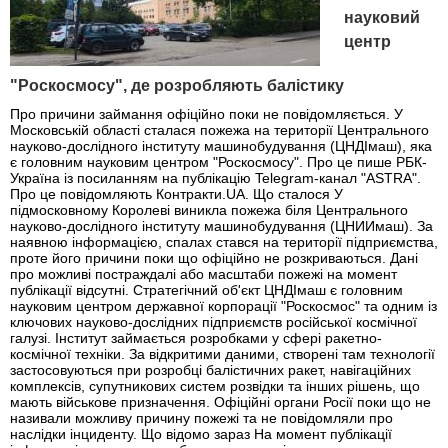
науковий
центр
"Роскосмосу", де розробляють балістику
Про причини займання офіційно поки не повідомляється. У
Московській області сталася пожежа на території Центрального
науково-дослідного інституту машинобудування (ЦНДІмаш), яка
є головним науковим центром "Роскосмосу". Про це пише РБК-
Україна із посиланням на публікацію Telegram-канал "ASTRA".
Про це повідомляють Контракти.UA. Що сталося У
підмосковному Королеві виникла пожежа біля Центрального
науково-дослідного інституту машинобудування (ЦНИИмаш). За
наявною інформацією, спалах стався на території підприємства,
проте його причини поки що офіційно не розкриваються. Дані
про можливі постраждалі або масштаби пожежі на момент
публікації відсутні. Стратегічний об'єкт ЦНДІмаш є головним
науковим центром державної корпорації "Роскосмос" та одним із
ключових науково-дослідних підприємств російської космічної
галузі. Інститут займається розробками у сфері ракетно-
космічної техніки. За відкритими даними, створені там технології
застосовуються при розробці балістичних ракет, навігаційних
комплексів, супутникових систем розвідки та інших рішень, що
мають військове призначення. Офіційні органи Росії поки що не
називали можливу причину пожежі та не повідомляли про
наслідки інциденту. Що відомо зараз На момент публікації