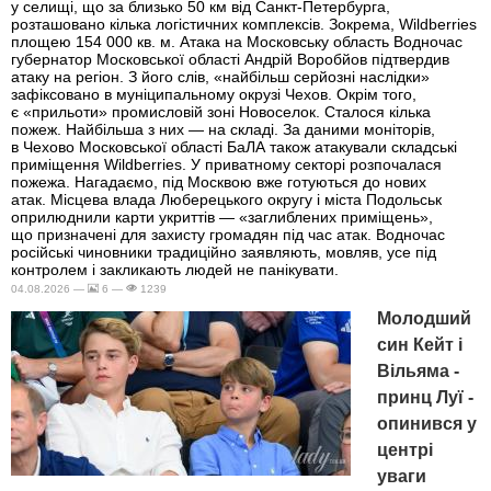
у селищі, що за близько 50 км від Санкт-Петербурга,
розташовано кілька логістичних комплексів. Зокрема, Wildberries
площею 154 000 кв. м. Атака на Московську область Водночас
губернатор Московської області Андрій Воробйов підтвердив
атаку на регіон. З його слів, «найбільш серйозні наслідки»
зафіксовано в муніципальному окрузі Чехов. Окрім того,
є «прильоти» промисловій зоні Новоселок. Сталося кілька
пожеж. Найбільша з них — на складі. За даними моніторів,
в Чехово Московської області БаЛА також атакували складські
приміщення Wildberries. У приватному секторі розпочалася
пожежа. Нагадаємо, під Москвою вже готуються до нових
атак. Місцева влада Люберецького округу і міста Подольськ
оприлюднили карти укриттів — «заглиблених приміщень»,
що призначені для захисту громадян під час атак. Водночас
російські чиновники традиційно заявляють, мовляв, усе під
контролем і закликають людей не панікувати.
04.08.2026 —
6 —
1239
Молодший
син Кейт і
Вільяма -
принц Луї -
опинився у
центрі
уваги