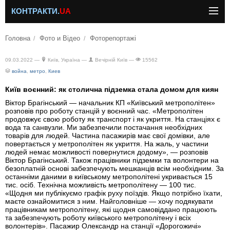
КОНТРАКТИ.
UA
Головна
Фото и Відео
Фоторепортажі
09.03.2022 —
Київ, Україна —
Вечірній Київ —
15562
война
,
метро
,
Киев
Київ воєнний: як столична підземка стала домом для киян
Віктор Брагінський — начальник КП «Київський метрополітен»
розповів про роботу станцій у воєнний час. «Метрополітен
продовжує свою роботу як транспорт і як укриття. На станціях є
вода та санвузли. Ми забезпечили постачання необхідних
товарів для людей. Частина пасажирів має свої домівки, але
повертається у метрополітен як укриття. На жаль, у частини
людей немає можливості повернутися додому», — розповів
Віктор Брагінський. Також працівники підземки та волонтери на
безоплатній основі забезпечують мешканців всім необхідним. За
останніми даними в київському метрополітені укривається 15
тис. осіб. Технічна можливість метрополітену — 100 тис.
«Щодня ми публікуємо графік руху поїздів. Якщо потрібно їхати,
маєте ознайомитися з ним. Найголовніше — хочу подякувати
працівникам метрополітену, які щодня самовіддано працюють
та забезпечують роботу київського метрополітену і всіх
волонтерів». Пасажир Олександр на станції «Дорогожичі»