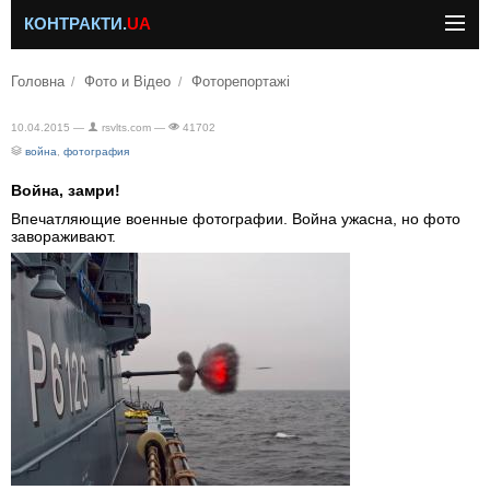
КОНТРАКТИ.
UA
Головна
Фото и Відео
Фоторепортажі
10.04.2015 —
rsvlts.com —
41702
война
,
фотография
Война, замри!
Впечатляющие военные фотографии. Война ужасна, но фото
завораживают.