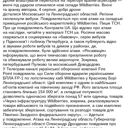
Дрони влаштували переполох на території країни-агресорки —
вночі під ударом опинилися нові склади Wildberries. Вночі
та зранку вівторка, 4 серпня, добрі дрони
дісталися Московської та Ленінградської областей. Регіони
сколихнули вибухи. Повідомляється про нові атаки на складські
приміщення російського маркетплейсу Wildberries. Пише ТСН.
Про це повідомляють Контракти.UA. Що відомо про атаки
на наслідки, читайте у матеріалі ТСН.ua. Росіяни масово
скаржаться в соцмережах на «бавовну», серію вибухів
у Підмосков’ї і поблизу Петербурга, а також публікують відео
зі звуками роботи вибухів та димом у районах, де,
за повідомленнями, були здійснені атаки. «Росавіація»
інформувала, що вночі тимчасово призупиняли роботу
та обмежували роботу великі аеропорти. Зокрема,
петербурзький Пулково та московський Доводєдово.
У Телеграм-каналі української оборонної компанії Fire
Point повідомили, що Сили оборони вдарили українськими
БПЛА FP-1 по логістичному хабі Wildberries у Красному Борі
Ленінградської області. Цей комплекс є одним із найбільших
об’єктів компанії на північному заході РФ. Його загальна площа
становить близько 154 000 м², а складські потужності
дозволяють одночасно зберігати понад 57 млн одиниць товарів.
«Через інфраструктуру Wildberries, зокрема, реалізовувалися
товари військового та подвійного призначення, а сам комплекс
забезпечує зберігання, сортування та розподіл товарів для
Північно-Західного федерального округу», — йдеться
у повідомленні. Атака на Ленінградську область Губернатор
Ленінградської області Олександр Дрозденко повідомив про