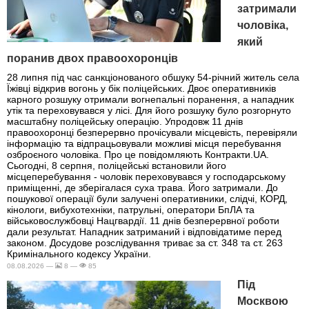
затримали
чоловіка,
який
поранив двох правоохоронців
28 липня під час санкціонованого обшуку 54-річний житель села
Їжівці відкрив вогонь у бік поліцейських. Двоє оперативників
карного розшуку отримали вогнепальні поранення, а нападник
утік та переховувався у лісі. Для його розшуку було розгорнуто
масштабну поліцейську операцію. Упродовж 11 днів
правоохоронці безперервно прочісували місцевість, перевіряли
інформацію та відпрацьовували можливі місця перебування
озброєного чоловіка. Про це повідомляють Контракти.UA.
Сьогодні, 8 серпня, поліцейські встановили його
місцеперебування - чоловік переховувався у господарському
приміщенні, де зберігалася суха трава. Його затримали. До
пошукової операції були залучені оперативники, слідчі, КОРД,
кінологи, вибухотехніки, патрульні, оператори БпЛА та
військовослужбовці Нацгвардії. 11 днів безперервної роботи
дали результат. Нападник затриманий і відповідатиме перед
законом. Досудове розслідування триває за ст. 348 та ст. 263
Кримінального кодексу України.
08.08.2026 —
8 —
85
Під
Москвою