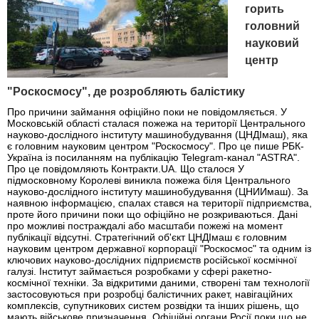
горить
головний
науковий
центр
"Роскосмосу", де розробляють балістику
Про причини займання офіційно поки не повідомляється. У
Московській області сталася пожежа на території Центрального
науково-дослідного інституту машинобудування (ЦНДІмаш), яка
є головним науковим центром "Роскосмосу". Про це пише РБК-
Україна із посиланням на публікацію Telegram-канал "ASTRA".
Про це повідомляють Контракти.UA. Що сталося У
підмосковному Королеві виникла пожежа біля Центрального
науково-дослідного інституту машинобудування (ЦНИИмаш). За
наявною інформацією, спалах стався на території підприємства,
проте його причини поки що офіційно не розкриваються. Дані
про можливі постраждалі або масштаби пожежі на момент
публікації відсутні. Стратегічний об'єкт ЦНДІмаш є головним
науковим центром державної корпорації "Роскосмос" та одним із
ключових науково-дослідних підприємств російської космічної
галузі. Інститут займається розробками у сфері ракетно-
космічної техніки. За відкритими даними, створені там технології
застосовуються при розробці балістичних ракет, навігаційних
комплексів, супутникових систем розвідки та інших рішень, що
мають військове призначення. Офіційні органи Росії поки що не