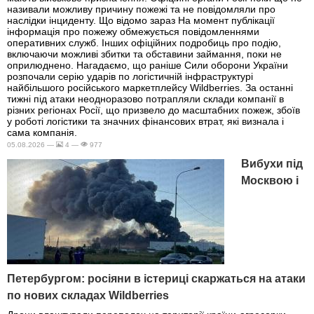
називали можливу причину пожежі та не повідомляли про
наслідки інциденту. Що відомо зараз На момент публікації
інформація про пожежу обмежується повідомленнями
оперативних служб. Інших офіційних подробиць про подію,
включаючи можливі збитки та обставини займання, поки не
оприлюднено. Нагадаємо, що раніше Сили оборони України
розпочали серію ударів по логістичній інфраструктурі
найбільшого російського маркетплейсу Wildberries. За останні
тижні під атаки неодноразово потрапляли склади компанії в
різних регіонах Росії, що призвело до масштабних пожеж, збоїв
у роботі логістики та значних фінансових втрат, які визнала і
сама компанія.
05.08.2026 —
4 —
977
Вибухи під
Москвою і
Петербургом: росіяни в істериці скаржаться на атаки
по нових складах Wildberries