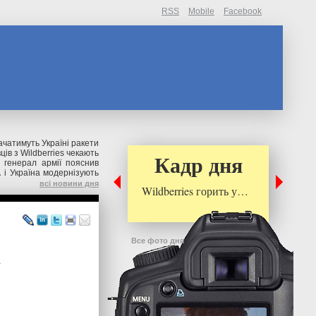
RSS
Mobile
Facebook
чатимуть Україні ракети
ів з Wildberries чекають
Кадр дня
 генерал армії пояснив
і Україна модернізують
всі новини дня
Wildberries горить у…
Все фото дня
.