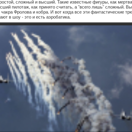
остой, сложный и высший. Такие известные фигуры, как мертвая
ысший пилотаж, как принято считать, а "всего лишь" сложный. Вы
 чакра Фролова и кобра. И вот когда все эти фантастические т
ют в шоу - это и есть аэробатика.