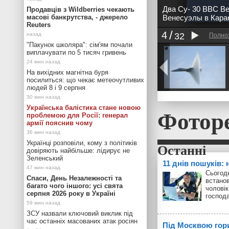
Два Су- 30 ВВС Ве
Продавців з Wildberries чекають
масові банкрутства, - джерело
Венесуэлы в Кара
Reuters
4
32
Полно
"Пакунок школяра": сім'ям почали
виплачувати по 5 тисяч гривень
На вихідних магнітна буря
посилиться: що чекає метеочутливих
людей 8 і 9 серпня
Українська балістика стане новою
Фотор
проблемою для Росії: генерал
армії пояснив чому
Українці розповіли, кому з політиків
довіряють найбільше: лідирує не
Зеленський
11 днів пошуків:
Сьогодн
Спаси, День Незалежності та
встанов
багато чого іншого: усі свята
чоловік
серпня 2026 року в Україні
господ
ЗСУ назвали ключовий виклик під
час останніх масованих атак росіян
Під Москвою гор