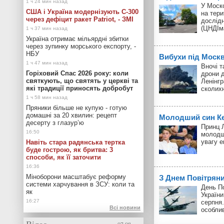
У Моск
США і Україна модернізують С-300
на тери
через дефіцит ракет Patriot, - ЗМІ
дослід
(ЦНДІм
Україна отримає мільярдні збитки
через зупинку морського експорту, -
НБУ
Вибухи під Моск
Вночі т
Горіховий Спас 2026 року: коли
дрони д
святкують, що святять у церкві та
Ленінгр
які традиції приносять добробут
сколих
Пряники більше не купую - готую
домашні за 20 хвилин: рецепт
Молодший син Кей
десерту з глазур’ю
Принц Л
молодш
увагу 
Навіть стара радянська тертка
буде гострою, як бритва: 3
способи, як її заточити
Міноборони масштабує реформу
З Днем Повітрян
системи харчування в ЗСУ: коли та
День П
як
України
серпня.
Всі новини
особли