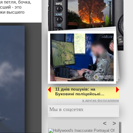
 петля, бочка,
сший - это
рюки высшего
11 днів пошуків: на
Буковині поліцейські…
и другие фотогалереи
Мы в соцсетях
<
>