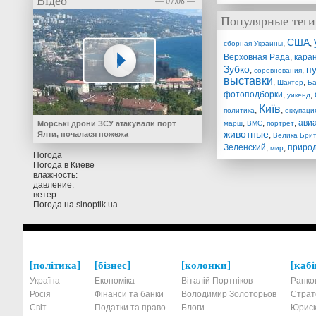
Відео
— 07.08 —
Популярные теги
США
,
,
сборная Украины
Верховная Рада
,
кара
Зубко
п
,
,
соревнования
выставки
,
,
Шахтер
Ба
фотоподборки
,
,
уикенд
Київ
,
,
политика
оккупаци
,
,
,
ави
Морські дрони ЗСУ атакували порт
марш
ВМС
портрет
животные
Ялти, почалася пожежа
,
Велика Брит
Зеленский
,
,
приро
мир
Погода
Погода в
Киеве
влажность:
давление:
ветер:
Погода на
sinoptik.ua
політика
бізнес
колонки
кабі
Україна
Економіка
Віталій Портніков
Ранко
Росія
Фінанси та банки
Володимир Золоторьов
Страт
Світ
Податки та право
Блоги
Юриск