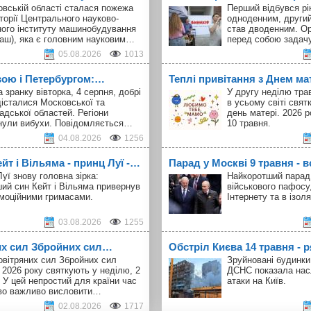
овській області сталася пожежа
Перший відбувся рік
торії Центрального науково-
одноденним, другий
ного інституту машинобудування
став дводенним. Ор
аш), яка є головним науковим…
перед собою задач
05.08.2026
1013
вою і Петербургом:…
Теплі привітання з Днем ма
а зранку вівторка, 4 серпня, добрі
У другу неділю тра
істалися Московської та
в усьому світі свя
адської областей. Регіони
день матері. 2026 р
нули вибухи. Повідомляється…
10 травня.
04.08.2026
1256
т і Вільяма - принц Луї -…
Парад у Москві 9 травня - в
уї знову головна зірка:
Найкоротший парад 
ий син Кейт і Вільяма привернув
військового пафосу
емоційними гримасами.
Інтернету та в ізоля
03.08.2026
1255
их сил Збройних сил…
Обстріл Києва 14 травня -
овітряних сил Збройних сил
Зруйновані будинки,
 2026 року святкують у неділю, 2
ДСНС показала нас
 У цей непростий для країни час
атаки на Київ.
во важливо висловити…
02.08.2026
1717