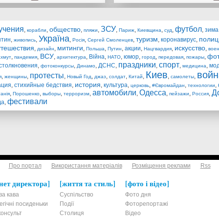
учения
ЗСУ
футбол
общество
,
,
,
,
,
,
,
,
,
зима
корабли
пляжи
Париж
Киевщина
суд
Україна
туризм
полиц
нтин
,
,
,
,
,
,
коронавирус
,
живопись
Росія
Сергей Смоленцев
утешествия
митинги
искусство
,
,
,
,
,
акции
,
,
,
дизайн
Польша
Путин
Нацгвардия
воен
ВСУ
фо
,
,
,
,
Війна
,
,
юмор
,
,
,
,
хмут
пандемия
архитектура
НАТО
город
передовая
пожары
праздники
спорт
столкновения
,
,
,
ДСНС
,
,
,
,
мо
фотоконкурсы
Динамо
медицина
Киев
войн
протесты
,
,
,
,
,
,
,
,
,
я
женщины
Новый Год
джаз
солдат
Китай
самолеты
история
ация
,
стихийные бедствия
,
,
культура
,
,
,
,
церковь
#Євромайдан
технологии
автомобили
Одесса
Д
,
,
,
,
,
,
,
,
анія
Порошенко
выборы
терроризм
пейзажи
Россия
фестивали
да
,
Про портал
Використання матеріалів
Розміщення реклами
Rss
нет директора
життя та стиль
фото і відео
ва кава
Суспільство
Фото дня
егічні посиденьки
Події
Фоторепортажі
онсульт
Столиця
Відео