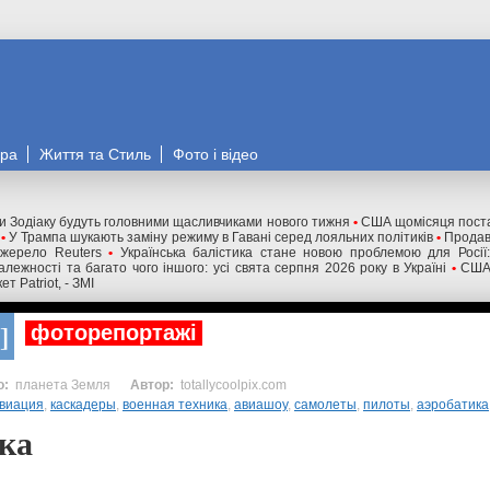
ора
Життя та Стиль
Фото і відео
ки Зодіаку будуть головними щасливчиками нового тижня
•
США щомісяця поста
•
У Трампа шукають заміну режиму в Гавані серед лояльних політиків
•
Продавц
джерело Reuters
•
Українська балістика стане новою проблемою для Росії:
лежності та багато чого іншого: усі свята серпня 2026 року в Україні
•
США 
т Patriot, - ЗМІ
фоторепортажі
планета Земля
totallycoolpix.com
виация
,
каскадеры
,
военная техника
,
авиашоу
,
самолеты
,
пилоты
,
аэробатика
ка