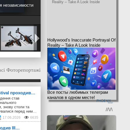
ия независимости
Hollywood's Inaccurate Portrayal Of
Reality – Take A Look Inside
всі Фоторепортажі
Все посты любимых телеграм
stival проходив…
каналов в одном месте!
дення став
онального
, знову столи та
шувалися перед ним…
17.06.2026
6635
ходив III…