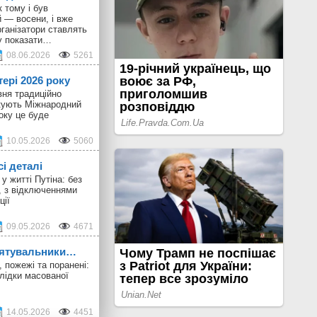
 тому і був
 — восени, і вже
ганізатори ставлять
у показати…
08.06.2026
5261
тері 2026 року
вня традиційно
ткують Міжнародний
оку це буде
10.05.2026
5060
сі деталі
у житті Путіна: без
, з відключеннями
ції
09.05.2026
4671
 рятувальники…
 пожежі та поранені:
лідки масованої
14.05.2026
4451