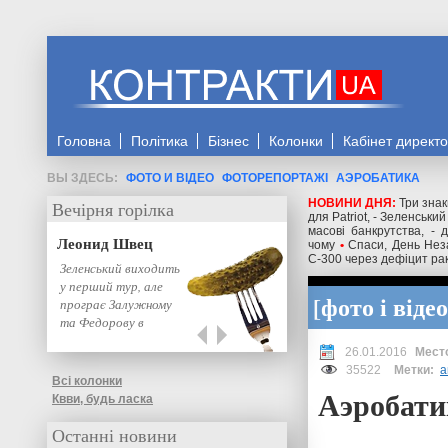
Головна
Політика
Бізнес
Колонки
Кабінет директ
ФОТО И ВІДЕО
ФОТОРЕПОРТАЖІ
АЭРОБАТИКА
НОВИНИ ДНЯ:
Три зна
Вечірня горілка
для Patriot, - Зеленський
масові банкрутства, - 
Леонид Швец
чому
•
Спаси, День Неза
С-300 через дефіцит раке
Зеленський виходить
у перший тур, але
фото і відео
програє Залужному
та Федорову в
другому: нове…
26.01.2016
35522
Метки:
а
Всі колонки
Аэробати
Квви, будь ласка
Останні новини