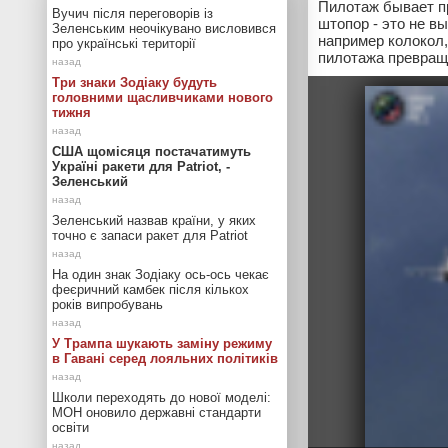
Пилотаж бывает пр
Вучич після переговорів із
штопор - это не в
Зеленським неочікувано висловився
например колокол,
про українські території
пилотажа превраща
Три знаки Зодіаку будуть
головними щасливчиками нового
тижня
США щомісяця постачатимуть
Україні ракети для Patriot, -
Зеленський
Зеленський назвав країни, у яких
точно є запаси ракет для Patriot
На один знак Зодіаку ось-ось чекає
феєричний камбек після кількох
років випробувань
У Трампа шукають заміну режиму
в Гавані серед лояльних політиків
Школи переходять до нової моделі:
МОН оновило державні стандарти
освіти