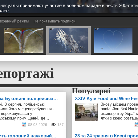
несуэлы принимают участие в военном параде в честь 200-лет
касе
экранный режим
Не показывать подписи
епортажі
 на Буковині поліцейські…
ХXІV Kyiv Food and Wine Fe
і, 8 серпня, поліцейські
Знову місцем прове
или його місцеперебування -
павільйон №4 Наці
 переховувався у
експоцентру України
арському приміщенні, де…
ятки з їжею розта
08.08.2026
187
ить головний науковий…
23 та 24 травня в Києві про