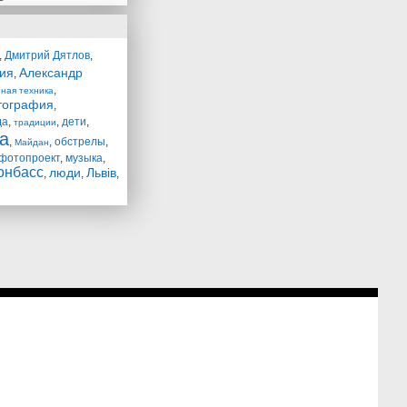
,
Дмитрий Дятлов
,
ия
Александр
,
,
ная техника
тография
,
да
,
,
дети
,
традиции
а
,
,
обстрелы
,
Майдан
фотопроект
,
музыка
,
онбасс
люди
Львів
,
,
,