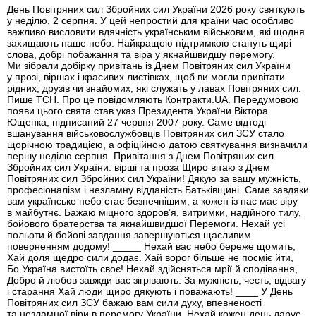
День Повітряних сил Збройних сил України 2026 року святкують
у неділю, 2 серпня. У цей непростий для країни час особливо
важливо висловити вдячність українським військовим, які щодня
захищають наше небо. Найкращою підтримкою стануть щирі
слова, добрі побажання та віра у якнайшвидшу перемогу.
Ми зібрали добірку привітань із Днем Повітряних сил України
у прозі, віршах і красивих листівках, щоб ви могли привітати
рідних, друзів чи знайомих, які служать у лавах Повітряних сил.
Пише ТСН. Про це повідомляють Контракти.UA. Передумовою
появи цього свята став указ Президента України Віктора
Ющенка, підписаний 27 червня 2007 року. Саме відтоді
вшанування військовослужбовців Повітряних сил ЗСУ стало
щорічною традицією, а офіційною датою святкування визначили
першу неділю серпня. Привітання з Днем Повітряних сил
Збройних сил України: вірші та проза Щиро вітаю з Днем
Повітряних сил Збройних сил України! Дякую за вашу мужність,
професіоналізм і незламну відданість Батьківщині. Саме завдяки
вам українське небо стає безпечнішим, а кожен із нас має віру
в майбутнє. Бажаю міцного здоров’я, витримки, надійного тилу,
бойового братерства та якнайшвидшої Перемоги. Нехай усі
польоти й бойові завдання завершуються щасливим
поверненням додому! _____ Нехай вас небо береже щомить,
Хай доля щедро сили додає. Хай ворог більше не посміє йти,
Бо Україна вистоїть своє! Нехай здійсняться мрії й сподівання,
Добро й любов завжди вас зігрівають. За мужність, честь, відвагу
і старання Хай люди щиро дякують і поважають! ____ У День
Повітряних сил ЗСУ бажаю вам сили духу, впевненості
та незламної віри в перемогу України. Нехай кожен день дарує