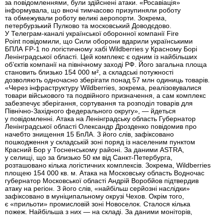
за повідомленнями, були здійснені атаки. «Росавіація»
інформувала, що вночі тимчасово призупиняли роботу
та обмежували роботу великі аеропорти. Зокрема,
петербурзький Пулково та московський Доводєдово.
У Телеграм-каналі української оборонної компанії Fire
Point повідомили, що Сили оборони вдарили українськими
БПЛА FP-1 по логістичному хабі Wildberries у Красному Борі
Ленінградської області. Цей комплекс є одним із найбільших
об’єктів компанії на північному заході РФ. Його загальна площа
становить близько 154 000 м², а складські потужності
дозволяють одночасно зберігати понад 57 млн одиниць товарів.
«Через інфраструктуру Wildberries, зокрема, реалізовувалися
товари військового та подвійного призначення, а сам комплекс
забезпечує зберігання, сортування та розподіл товарів для
Північно-Західного федерального округу», — йдеться
у повідомленні. Атака на Ленінградську область Губернатор
Ленінградської області Олександр Дрозденко повідомив про
начебто знищення 15 БпЛА. З його слів, зафіксовано
пошкодження у складській зоні поряд із населеним пунктом
Красний Бор у Тосненському районі. За даними ASTRA,
у селищі, що за близько 50 км від Санкт-Петербурга,
розташовано кілька логістичних комплексів. Зокрема, Wildberries
площею 154 000 кв. м. Атака на Московську область Водночас
губернатор Московської області Андрій Воробйов підтвердив
атаку на регіон. З його слів, «найбільш серйозні наслідки»
зафіксовано в муніципальному окрузі Чехов. Окрім того,
є «прильоти» промисловій зоні Новоселок. Сталося кілька
пожеж. Найбільша з них — на складі. За даними моніторів,