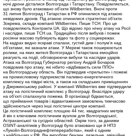
ночі дрони дісталися Волгограда і Татарстану. Повідомляється,
що знову було атаковано об’єкти Wildberries. Вночі проти
31 липня Волгоград і Татарстан в РФ опинилися під атакою
невідомих дронів. Під атакою опинилися стратегічні об’єкти.
Зокрема, склади компанії Wildberries. Пише ТСН. Про це
повідомляють Контракти.UA. Що відомо про нічну атаку на Росії
і наслідки, пише ТСН.ua. Традиційно після вибухів і пожеж
росіяни масово публікують відео та фото у соцмережах.
На кадрах видно яскраві спалахи, густий дим і полум’я над
об’єктами, які зазнали атаки. У Мережі також поширюються
ролики, на яких жителі Волгограда і Татарстана емоційно
реагують на події, обговорюючи вибухи та наслідки ударів.
Атака на Волгоград Губернатор регіону Андрій Бочаров
повідомив про атаку, які нібито «відбивають сили ППО»
на Волгоградську область. Він підтвердив «прильоти» і пожежі
на промисловому підприємстві паливно-енергетичного
комплексу на півдні міста, а також на складських приміщеннях
у Дзержинському районі. У компанії Wildberries вже підтвердили
атаку на логістичний комплекс у Волгограді. Внаслідок удару
на об’єкті спалахнула пожежа. В організації бідкаються,
що приймання товарів і відвантаження замовлень тимчасово
здійснюються через інші логістичні центри компанії.
Це логістичний комплекс площею 44 тис. квадратних метрів
й він є ключовим логістичним вузлом для Волгоградської,
Астраханської та сусідніх областей. Окрім того, за даними
OSINT-аналітиків у Волгограді було атаковано ще й НПЗ
«Лукойл-Волгограднефтепереработка», який є одним
з найбільших у РФ. Він виробляє бензин, дизельне, авіаційне