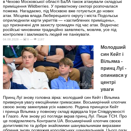
в Чехово Московської області БаЛА також атакували складські
приміщення Wildberries. У приватному секторі розпочалася
пожежа. Нагадаємо, під Москвою вже готуються до нових
атак. Місцева влада Люберецького округу і міста Подольськ
оприлюднили карти укриттів — «заглиблених приміщень»,
що призначені для захисту громадян під час атак. Водночас
російські чиновники традиційно заявляють, мовляв, усе під
контролем і закликають людей не панікувати.
04.08.2026 —
6 —
1187
Молодший
син Кейт і
Вільяма -
принц Луї -
опинився у
центрі
уваги
Принц Луї знову головна зірка: молодший син Кейт і Вільяма
привернув увагу емоційними гримасами. Восьмирічний хлопчик
своєю знову замилував усіх навколо. Родина принцеси Кейт
і принца Вільяма у повному складі відвідала Ігри Співдружності
в Глазго. Але знову усі погляди вкрав принц Луї. Пише ТСН. Про
це повідомляють Контракти.UA. Восьмирічний хлопчик своєю
допитливістю та добре знайомими шанувальникам виразами
обличчя знову розважив королівських шанувальників. Цього разу