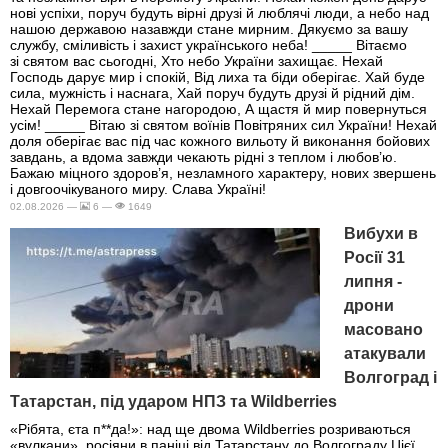
нові успіхи, поруч будуть вірні друзі й люблячі люди, а небо над
нашою державою назавжди стане мирним. Дякуємо за вашу
службу, сміливість і захист українського неба! _____ Вітаємо
зі святом вас сьогодні, Хто небо України захищає. Нехай
Господь дарує мир і спокій, Від лиха та біди оберігає. Хай буде
сила, мужність і наснага, Хай поруч будуть друзі й рідний дім.
Нехай Перемога стане нагородою, А щастя й мир повернуться
усім! _____ Вітаю зі святом воїнів Повітряних сил України! Нехай
доля оберігає вас під час кожного вильоту й виконання бойових
завдань, а вдома завжди чекають рідні з теплом і любов’ю.
Бажаю міцного здоров’я, незламного характеру, нових звершень
і довгоочікуваного миру. Слава Україні!
02.08.2026 —
6 —
1649
Вибухи в
Росії 31
липня -
дрони
масовано
атакували
Волгоград і
Татарстан, під ударом НПЗ та Wildberries
«Рібята, єта п**да!»: над ще двома Wildberries розриваються
«вулкани», росіяни в паніці від Татарстану до Волгограду Цієї