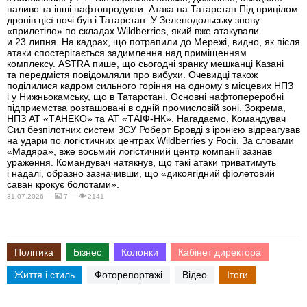
паливо та інші нафтопродукти. Атака на Татарстан Під прицілом
дронів цієї ночі був і Татарстан. У Зеленодольську знову
«прилетіло» по складах Wildberries, який вже атакували
и 23 липня. На кадрах, що потрапили до Мережі, видно, як після
атаки спостерігається задимлення над приміщенням
комплексу. ASTRA пише, що сьогодні зранку мешканці Казані
та передмістя повідомляли про вибухи. Очевидці також
поділилися кадром сильного горіння на одному з місцевих НПЗ
і у Нижньокамську, що в Татарстані. Основні нафтопереробні
підприємства розташовані в одній промисловій зоні. Зокрема,
НПЗ АТ «ТАНЕКО» та АТ «ТАІФ-НК». Нагадаємо, Командувач
Сил безпілотних систем ЗСУ Роберт Бровді з іронією відреагував
на удари по логістичних центрах Wildberries у Росії. За словами
«Мадяра», вже восьмий логістичний центр компанії зазнав
ураження. Командувач натякнув, що такі атаки триватимуть
і надалі, образно зазначивши, що «дикоягідний фіолетовий
саван крокує болотами».
31.07.2026 —
7 —
2141
Політика
Бізнес
Колонки
Кабінет директора
Життя і стиль
Фоторепортажі
Відео
Ітоги