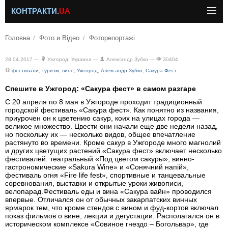
КОНТРАКТИ.
UA
Головна
Фото и Відео
Фоторепортажі
28.04.2017 —
Ужгород, Украина —
Александр Зубко —
30404
фестивали
,
туризм
,
вино
,
Ужгород
,
Александр Зубко
,
Сакура Фест
Спешите в Ужгород: «Сакура фест» в самом разгаре
С 20 апреля по 8 мая в Ужгороде проходит традиционный
городской фестиваль «Сакура фест». Как понятно из названия,
приурочен он к цветению сакур, коих на улицах города —
великое множество. Цвести они начали еще две недели назад,
но поскольку их — несколько видов, общее впечатление
растянуто во времени. Кроме сакур в Ужгороде много магнолий
и других цветущих растений.«Сакура фест» включает несколько
фестивалей: театральный «Под цветом сакуры», винно-
гастрономические «Sakura Wine» и «Сонячний напій»,
фестиваль огня «Fire life fest», спортивные и танцевальные
соревнования, выставки и открытые уроки живописи,
велопарад.Фестиваль еды и вина «Сакура вайн» проводился
впервые. Отличался он от обычных закарпатских винных
ярмарок тем, что кроме стендов с вином и фуд-кортов включал
показ фильмов о вине, лекции и дегустации. Располагался он в
историческом комплексе «Совиное гнездо – Богольвар», где