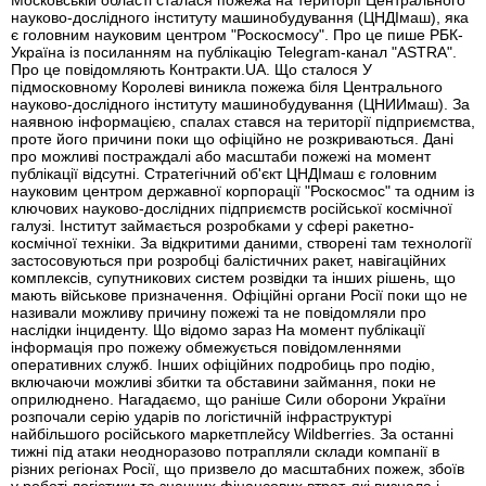
Московській області сталася пожежа на території Центрального
науково-дослідного інституту машинобудування (ЦНДІмаш), яка
є головним науковим центром "Роскосмосу". Про це пише РБК-
Україна із посиланням на публікацію Telegram-канал "ASTRA".
Про це повідомляють Контракти.UA. Що сталося У
підмосковному Королеві виникла пожежа біля Центрального
науково-дослідного інституту машинобудування (ЦНИИмаш). За
наявною інформацією, спалах стався на території підприємства,
проте його причини поки що офіційно не розкриваються. Дані
про можливі постраждалі або масштаби пожежі на момент
публікації відсутні. Стратегічний об'єкт ЦНДІмаш є головним
науковим центром державної корпорації "Роскосмос" та одним із
ключових науково-дослідних підприємств російської космічної
галузі. Інститут займається розробками у сфері ракетно-
космічної техніки. За відкритими даними, створені там технології
застосовуються при розробці балістичних ракет, навігаційних
комплексів, супутникових систем розвідки та інших рішень, що
мають військове призначення. Офіційні органи Росії поки що не
називали можливу причину пожежі та не повідомляли про
наслідки інциденту. Що відомо зараз На момент публікації
інформація про пожежу обмежується повідомленнями
оперативних служб. Інших офіційних подробиць про подію,
включаючи можливі збитки та обставини займання, поки не
оприлюднено. Нагадаємо, що раніше Сили оборони України
розпочали серію ударів по логістичній інфраструктурі
найбільшого російського маркетплейсу Wildberries. За останні
тижні під атаки неодноразово потрапляли склади компанії в
різних регіонах Росії, що призвело до масштабних пожеж, збоїв