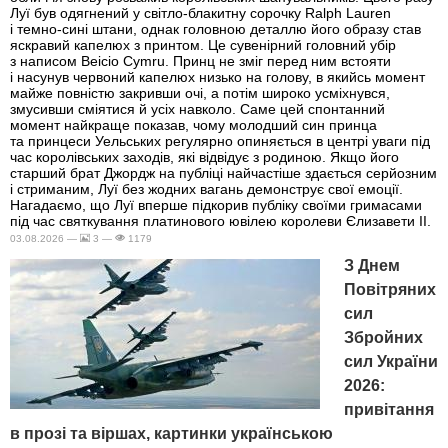
Луї був одягнений у світло-блакитну сорочку Ralph Lauren
і темно-сині штани, однак головною деталлю його образу став
яскравий капелюх з принтом. Це сувенірний головний убір
з написом Beicio Cymru. Принц не зміг перед ним встояти
і насунув червоний капелюх низько на голову, в якийсь момент
майже повністю закривши очі, а потім широко усміхнувся,
змусивши сміятися й усіх навколо. Саме цей спонтанний
момент найкраще показав, чому молодший син принца
та принцеси Уельських регулярно опиняється в центрі уваги під
час королівських заходів, які відвідує з родиною. Якщо його
старший брат Джордж на публіці найчастіше здається серйозним
і стриманим, Луї без жодних вагань демонструє свої емоції.
Нагадаємо, що Луї вперше підкорив публіку своїми гримасами
під час святкування платинового ювілею королеви Єлизавети II.
03.08.2026 —
3 —
1179
З Днем
Повітряних
сил
Збройних
сил України
2026:
привітання
в прозі та віршах, картинки українською