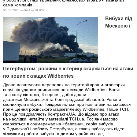
у роботі логістики та значних фінансових втрат, які визнала і
сама компанія.
05.08.2026 —
4 —
957
Вибухи під
Москвою і
Петербургом: росіяни в істериці скаржаться на атаки
по нових складах Wildberries
Дрони влаштували переполох на території країни-агресорки —
вночі під ударом опинилися нові склади Wildberries. Вночі
та зранку вівторка, 4 серпня, добрі дрони
дісталися Московської та Ленінградської областей. Регіони
сколихнули вибухи. Повідомляється про нові атаки на складські
приміщення російського маркетплейсу Wildberries. Пише ТСН.
Про це повідомляють Контракти.UA. Що відомо про атаки
на наслідки, читайте у матеріалі ТСН.ua. Росіяни масово
скаржаться в соцмережах на «бавовну», серію вибухів
у Підмосков’ї і поблизу Петербурга, а також публікують відео
зі звуками роботи вибухів та димом у районах, де,