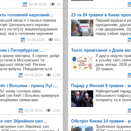
08.08.2026
20
ить головний науковий…
23 та 24 травня в Києві про
овській області сталася пожежа
Перший відбувся рік
торії Центрального науково-
одноденним, другий
ного інституту машинобудування
став дводенним. Ор
аш), яка є головним науковим…
перед собою задач
05.08.2026
961
вою і Петербургом:…
Теплі привітання з Днем ма
а зранку вівторка, 4 серпня, добрі
У другу неділю тра
істалися Московської та
в усьому світі свя
адської областей. Регіони
день матері. 2026 р
нули вибухи. Повідомляється…
10 травня.
04.08.2026
1189
т і Вільяма - принц Луї -…
Парад у Москві 9 травня - в
уї знову головна зірка:
Найкоротший парад 
ий син Кейт і Вільяма привернув
військового пафосу
емоційними гримасами.
Інтернету та в ізоля
03.08.2026
1181
их сил Збройних сил…
Обстріл Києва 14 травня -
овітряних сил Збройних сил
Зруйновані будинки,
 2026 року святкують у неділю, 2
ДСНС показала нас