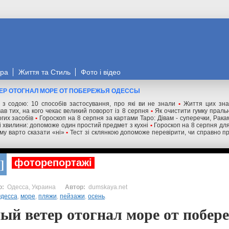
ора
Життя та Стиль
Фото і відео
ЕР ОТОГНАЛ МОРЕ ОТ ПОБЕРЕЖЬЯ ОДЕССЫ
" з содою: 10 способів застосування, про які ви не знали
•
Життя цих зна
ав тих, на кого чекає великий поворот із 8 серпня
•
Як очистити гумку праль
гих засобів
•
Гороскоп на 8 серпня за картами Таро: Дівам - суперечки, Ракам
ні хвилини: допоможе один простий предмет з кухні
•
Гороскоп на 8 серпня для 
му варто сказати «ні»
•
Тест зі склянкою допоможе перевірити, чи справно п
фоторепортажі
Одесса, Украина
dumskaya.net
десса
,
море
,
пляжи
,
пейзажи
,
осень
.
й ветер отогнал море от побер