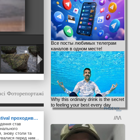
Все посты любимых телеграм
каналов в одном месте!
всі Фоторепортажі
Why this ordinary drink is the secret
to feeling your best every day
stival проходив…
дення став
онального
, знову столи та
шувалися перед ним…