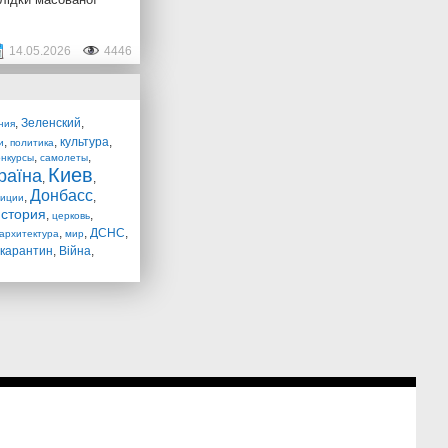
14.05.2026
4446
,
Зеленский
,
ния
,
,
культура
,
и
политика
,
,
нкурсы
самолеты
Киев
раїна
,
,
Донбасс
,
,
диции
история
,
,
церковь
,
,
ДСНС
,
архитектура
мир
карантин
,
Війна
,