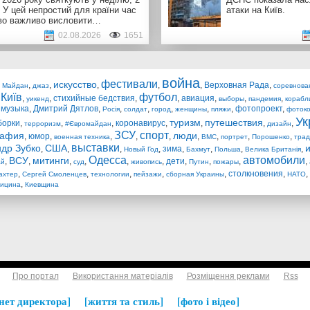
 У цей непростий для країни час
атаки на Київ.
во важливо висловити…
02.08.2026
1651
война
фестивали
искусство
,
,
,
,
,
,
Верховная Рада
,
Майдан
джаз
соревнова
Київ
футбол
,
,
,
стихийные бедствия
,
,
авиация
,
,
,
уикенд
выборы
пандемия
корабл
,
музыка
,
Дмитрий Дятлов
,
,
,
,
,
,
фотопроект
,
Росія
солдат
город
женщины
пляжи
фотоко
Ук
туризм
путешествия
борки
,
,
,
коронавирус
,
,
,
,
терроризм
#Євромайдан
дизайн
ЗСУ
спорт
рафия
люди
,
юмор
,
,
,
,
,
,
,
,
военная техника
ВМС
портрет
Порошенко
тра
выставки
др Зубко
США
,
,
,
,
зима
,
,
,
,
Новый Год
Бахмут
Польша
Велика Британія
Одесса
автомобили
ВСУ
митинги
,
,
,
,
,
,
дети
,
,
,
,
ай
суд
живопись
Путин
пожары
,
,
,
,
,
столкновения
,
,
ахтер
Сергей Смоленцев
технологии
пейзажи
сборная Украины
НАТО
,
ицина
Киевщина
Про портал
Використання матеріалів
Розміщення реклами
Rss
нет директора
життя та стиль
фото і відео