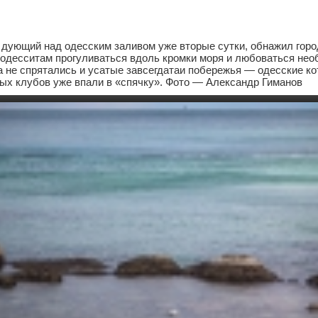
 дующий над одесским заливом уже вторые сутки, обнажил горо
 одесситам прогуливаться вдоль кромки моря и любоваться не
 не спрятались и усатые завсегдатаи побережья — одесские ко
ых клубов уже впали в «спячку». Фото — Александр Гиманов