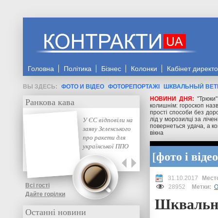
Головна
Політика
Бізнес
Колонки
Кабінет директ
ФОТО И ВІДЕО
ФОТОРЕПОРТАЖІ
ШКВАЛЬНЫЙ ВЕТ
НОВИНИ ДНЯ:
"Трюки
Ранкова кава
колишнім: гороскоп назв
прості способи без доро
У ЄС відповіли на
лід у морозилці за ліче
повернеться удача, а ко
заяву Зеленського
вікна
про ракети для
української ППО
фото і відео
31.10.2017
Всі гості
28952
Метки:
О
Дайте горілки
Шквальны
Останні новини