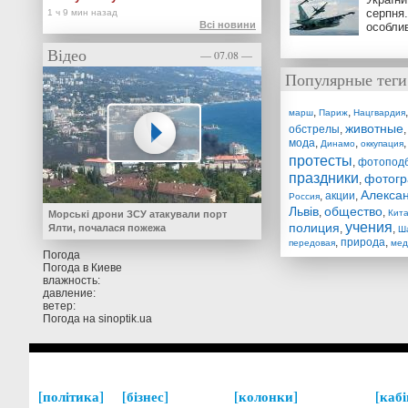
серпня.
Всі новини
особли
Відео
— 07.08 —
Популярные теги
,
,
марш
Париж
Нацгвардия
животные
обстрелы
,
мода
,
,
Динамо
оккупация
протесты
,
фотопод
праздники
фотог
,
Алексан
,
акции
,
Россия
Львів
общество
,
,
Кит
Морські дрони ЗСУ атакували порт
учения
полиция
Ялти, почалася пожежа
,
,
Ш
,
природа
,
передовая
мед
Погода
Погода в
Киеве
влажность:
давление:
ветер:
Погода на
sinoptik.ua
політика
бізнес
колонки
кабі