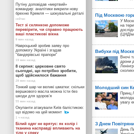
Путіну доповідав «мертвий»
командир: аналітики викрили нову
брехню Кремля — шокувальні деталі
Під Москвою гор
У Моск
Тест зі склянкою допоможе
на тери
перевірити, чи справно працюють
дослід
ваші пластикові вікна
(ЦНДІм
Навроцький зробив заяву про
допомогу Україні і згадав
Вибухи під Моск
"бандерівські прапори"
Вночі т
дрони д
Ленінгр
8 серпня: церковне свято
сколих
сьогодні, що потрібно зробити,
щоб здійснилося бажання
Тонкий шар чи великі шматки: скільки
Молодший син Кей
вершкового масла можна їсти без
Принц Л
шкоди для здоров’я
молодш
увагу 
Окупанти атакували Київ балістикою:
що відомо на цей момент
З Днем Повітрян
Білий одяг не врятує: як колір і
тканина насправді впливають на
День П
тіло у спеку
України