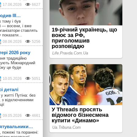
17.06.2026
6627
ходив III…
 тому і був
 — восени, і вже
ганізатори ставлять
у показати…
08.06.2026
5256
тері 2026 року
вня традиційно
ткують Міжнародний
оку це буде
10.05.2026
5051
сі деталі
у житті Путіна: без
, з відключеннями
ції
09.05.2026
4661
 рятувальники…
 пожежі та поранені:
лідки масованої