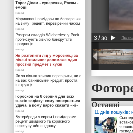
Таро: Дівам - суперечки, Ракам -
емоції
Мариновані помідори по-болгарськи
на зиму: рецепт, перевірений часом
Розгром складів Wildberries: у Росії
3
30
Полно
прогнозують хвилю банкрутств
продавців
Як розтопити лід у морозилці за
лічені хвилини: допоможе один
простий предмет з кухні
Як за кілька хвилин перевірити, чи є
Фотор
на вас банківський кредит: проста
інструкція
Гороскоп на 8 серпня для всіх
знаків зодіаку: кому повернеться
удача, а кому варто сказати «ні»
11 днів пошуків:
Бутерброди з сиром і помідорами:
Сьогодн
рецепт швидкого та корисного
встанов
перекусу або сніданку
чоловік
господ