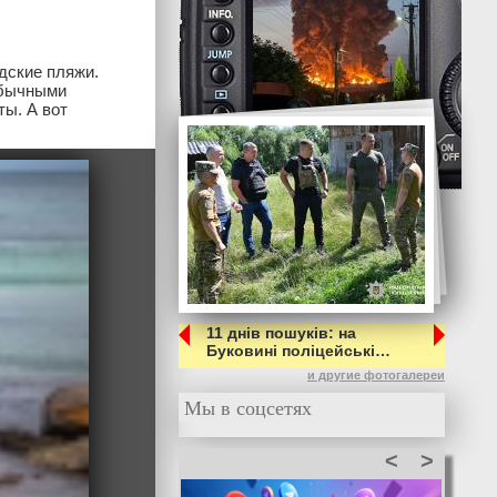
дские пляжи.
обычными
ты. А вот
11 днів пошуків: на
Буковині поліцейські…
и другие фотогалереи
Мы в соцсетях
<
>