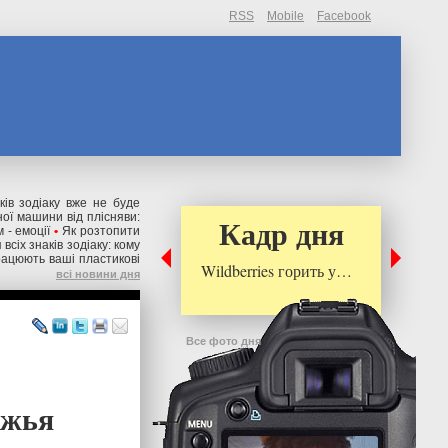
RSS
Mobile
Facebook
ків зодіаку вже не буде
ної машини від плісняви:
Кадр дня
 - емоції
•
Як розтопити
всіх знаків зодіаку: кому
рацюють ваші пластикові
Wildberries горить у…
всі новини дня
Все фото дня
ежья