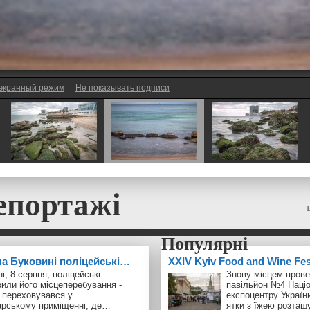
экранный режим
Не показывать подписи
епортажі
 на Буковині поліцейські…
ХXІV Kyiv Food and Wine Fe
і, 8 серпня, поліцейські
Знову місцем прове
или його місцеперебування -
павільйон №4 Наці
 переховувався у
експоцентру України
арському приміщенні, де…
ятки з їжею розта