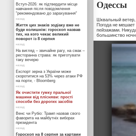
Одессы
Вступ-2026: як підтвердити місце
навчання після повідомлення
"рекомендовано до зарахування"
Шквальный ветер,
Погода не мешает
Життя цих знаків зодіаку вже не
буде колишнім: гороскоп назвав
пейзажами. Никуда
тих, на кого чекає великий
большинство ночн
поворот із 8 серпня
На вигляд – звичайне рагу, на смак –
ресторанна страва: як приготувати
таку вечерю
Експорт зерна з України може
скоротитися на 53% через атаки РФ
на порти, - Bloomberg
Як очистити гумку пральної
машини від плісняви: прості
способи без дорогих засобів
Венс чи Рубіо: Трамп назвав свого
фаворита на майбутніх виборах
президента
Гороскоп на 8 серпня за картами