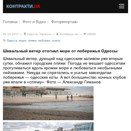
КОНТРАКТИ.
UA
Головна
Фото и Відео
Фоторепортажі
31.10.2017 —
Одесса, Украина —
dumskaya.net —
28956
Одесса
,
море
,
пляжи
,
пейзажи
,
осень
Шквальный ветер отогнал море от побережья Одессы
Шквальный ветер, дующий над одесским заливом уже вторые
сутки, обнажил городские пляжи. Погода не мешает одесситам
прогуливаться вдоль кромки моря и любоваться необычными
пейзажами. Никуда не спрятались и усатые завсегдатаи
побережья — одесские коты. А вот большинство ночных клубов
уже впали в «спячку». Фото — Александр Гиманов