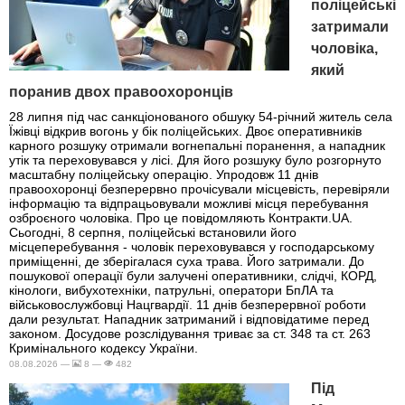
поліцейські
затримали
чоловіка,
який
поранив двох правоохоронців
28 липня під час санкціонованого обшуку 54-річний житель села
Їжівці відкрив вогонь у бік поліцейських. Двоє оперативників
карного розшуку отримали вогнепальні поранення, а нападник
утік та переховувався у лісі. Для його розшуку було розгорнуто
масштабну поліцейську операцію. Упродовж 11 днів
правоохоронці безперервно прочісували місцевість, перевіряли
інформацію та відпрацьовували можливі місця перебування
озброєного чоловіка. Про це повідомляють Контракти.UA.
Сьогодні, 8 серпня, поліцейські встановили його
місцеперебування - чоловік переховувався у господарському
приміщенні, де зберігалася суха трава. Його затримали. До
пошукової операції були залучені оперативники, слідчі, КОРД,
кінологи, вибухотехніки, патрульні, оператори БпЛА та
військовослужбовці Нацгвардії. 11 днів безперервної роботи
дали результат. Нападник затриманий і відповідатиме перед
законом. Досудове розслідування триває за ст. 348 та ст. 263
Кримінального кодексу України.
08.08.2026 —
8 —
482
Під