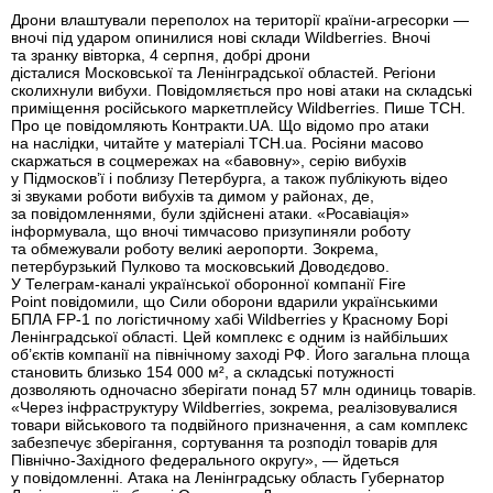
Дрони влаштували переполох на території країни-агресорки —
вночі під ударом опинилися нові склади Wildberries. Вночі
та зранку вівторка, 4 серпня, добрі дрони
дісталися Московської та Ленінградської областей. Регіони
сколихнули вибухи. Повідомляється про нові атаки на складські
приміщення російського маркетплейсу Wildberries. Пише ТСН.
Про це повідомляють Контракти.UA. Що відомо про атаки
на наслідки, читайте у матеріалі ТСН.ua. Росіяни масово
скаржаться в соцмережах на «бавовну», серію вибухів
у Підмосков’ї і поблизу Петербурга, а також публікують відео
зі звуками роботи вибухів та димом у районах, де,
за повідомленнями, були здійснені атаки. «Росавіація»
інформувала, що вночі тимчасово призупиняли роботу
та обмежували роботу великі аеропорти. Зокрема,
петербурзький Пулково та московський Доводєдово.
У Телеграм-каналі української оборонної компанії Fire
Point повідомили, що Сили оборони вдарили українськими
БПЛА FP-1 по логістичному хабі Wildberries у Красному Борі
Ленінградської області. Цей комплекс є одним із найбільших
об’єктів компанії на північному заході РФ. Його загальна площа
становить близько 154 000 м², а складські потужності
дозволяють одночасно зберігати понад 57 млн одиниць товарів.
«Через інфраструктуру Wildberries, зокрема, реалізовувалися
товари військового та подвійного призначення, а сам комплекс
забезпечує зберігання, сортування та розподіл товарів для
Північно-Західного федерального округу», — йдеться
у повідомленні. Атака на Ленінградську область Губернатор