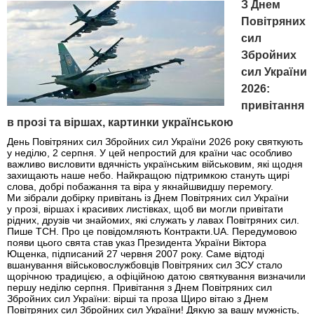
З Днем
Повітряних
сил
Збройних
сил України
2026:
привітання
в прозі та віршах, картинки українською
День Повітряних сил Збройних сил України 2026 року святкують
у неділю, 2 серпня. У цей непростий для країни час особливо
важливо висловити вдячність українським військовим, які щодня
захищають наше небо. Найкращою підтримкою стануть щирі
слова, добрі побажання та віра у якнайшвидшу перемогу.
Ми зібрали добірку привітань із Днем Повітряних сил України
у прозі, віршах і красивих листівках, щоб ви могли привітати
рідних, друзів чи знайомих, які служать у лавах Повітряних сил.
Пише ТСН. Про це повідомляють Контракти.UA. Передумовою
появи цього свята став указ Президента України Віктора
Ющенка, підписаний 27 червня 2007 року. Саме відтоді
вшанування військовослужбовців Повітряних сил ЗСУ стало
щорічною традицією, а офіційною датою святкування визначили
першу неділю серпня. Привітання з Днем Повітряних сил
Збройних сил України: вірші та проза Щиро вітаю з Днем
Повітряних сил Збройних сил України! Дякую за вашу мужність,