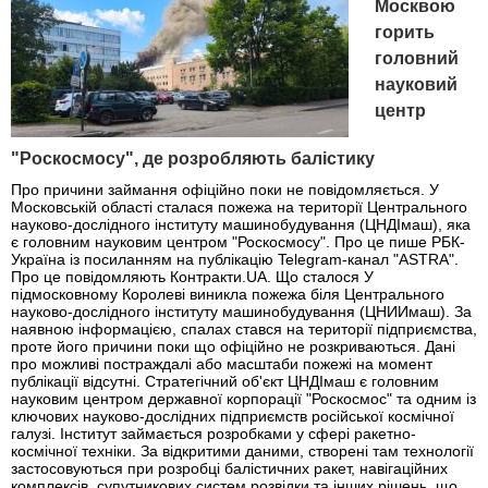
Москвою
горить
головний
науковий
центр
"Роскосмосу", де розробляють балістику
Про причини займання офіційно поки не повідомляється. У
Московській області сталася пожежа на території Центрального
науково-дослідного інституту машинобудування (ЦНДІмаш), яка
є головним науковим центром "Роскосмосу". Про це пише РБК-
Україна із посиланням на публікацію Telegram-канал "ASTRA".
Про це повідомляють Контракти.UA. Що сталося У
підмосковному Королеві виникла пожежа біля Центрального
науково-дослідного інституту машинобудування (ЦНИИмаш). За
наявною інформацією, спалах стався на території підприємства,
проте його причини поки що офіційно не розкриваються. Дані
про можливі постраждалі або масштаби пожежі на момент
публікації відсутні. Стратегічний об'єкт ЦНДІмаш є головним
науковим центром державної корпорації "Роскосмос" та одним із
ключових науково-дослідних підприємств російської космічної
галузі. Інститут займається розробками у сфері ракетно-
космічної техніки. За відкритими даними, створені там технології
застосовуються при розробці балістичних ракет, навігаційних
комплексів, супутникових систем розвідки та інших рішень, що