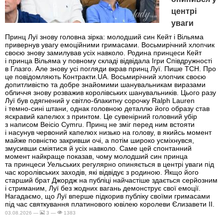
центрі
уваги
Принц Луї знову головна зірка: молодший син Кейт і Вільяма
привернув увагу емоційними гримасами. Восьмирічний хлопчик
своєю знову замилував усіх навколо. Родина принцеси Кейт
і принца Вільяма у повному складі відвідала Ігри Співдружності
в Глазго. Але знову усі погляди вкрав принц Луї. Пише ТСН. Про
це повідомляють Контракти.UA. Восьмирічний хлопчик своєю
допитливістю та добре знайомими шанувальникам виразами
обличчя знову розважив королівських шанувальників. Цього разу
Луї був одягнений у світло-блакитну сорочку Ralph Lauren
і темно-сині штани, однак головною деталлю його образу став
яскравий капелюх з принтом. Це сувенірний головний убір
з написом Beicio Cymru. Принц не зміг перед ним встояти
і насунув червоний капелюх низько на голову, в якийсь момент
майже повністю закривши очі, а потім широко усміхнувся,
змусивши сміятися й усіх навколо. Саме цей спонтанний
момент найкраще показав, чому молодший син принца
та принцеси Уельських регулярно опиняється в центрі уваги під
час королівських заходів, які відвідує з родиною. Якщо його
старший брат Джордж на публіці найчастіше здається серйозним
і стриманим, Луї без жодних вагань демонструє свої емоції.
Нагадаємо, що Луї вперше підкорив публіку своїми гримасами
під час святкування платинового ювілею королеви Єлизавети II.
03.08.2026 —
3 —
1383