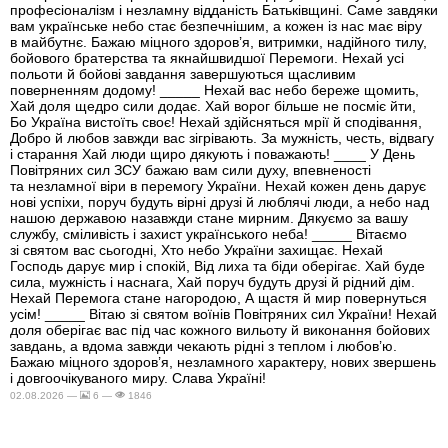
професіоналізм і незламну відданість Батьківщині. Саме завдяки
вам українське небо стає безпечнішим, а кожен із нас має віру
в майбутнє. Бажаю міцного здоров’я, витримки, надійного тилу,
бойового братерства та якнайшвидшої Перемоги. Нехай усі
польоти й бойові завдання завершуються щасливим
поверненням додому! _____ Нехай вас небо береже щомить,
Хай доля щедро сили додає. Хай ворог більше не посміє йти,
Бо Україна вистоїть своє! Нехай здійсняться мрії й сподівання,
Добро й любов завжди вас зігрівають. За мужність, честь, відвагу
і старання Хай люди щиро дякують і поважають! ____ У День
Повітряних сил ЗСУ бажаю вам сили духу, впевненості
та незламної віри в перемогу України. Нехай кожен день дарує
нові успіхи, поруч будуть вірні друзі й люблячі люди, а небо над
нашою державою назавжди стане мирним. Дякуємо за вашу
службу, сміливість і захист українського неба! _____ Вітаємо
зі святом вас сьогодні, Хто небо України захищає. Нехай
Господь дарує мир і спокій, Від лиха та біди оберігає. Хай буде
сила, мужність і наснага, Хай поруч будуть друзі й рідний дім.
Нехай Перемога стане нагородою, А щастя й мир повернуться
усім! _____ Вітаю зі святом воїнів Повітряних сил України! Нехай
доля оберігає вас під час кожного вильоту й виконання бойових
завдань, а вдома завжди чекають рідні з теплом і любов’ю.
Бажаю міцного здоров’я, незламного характеру, нових звершень
і довгоочікуваного миру. Слава Україні!
02.08.2026 —
6 —
1846