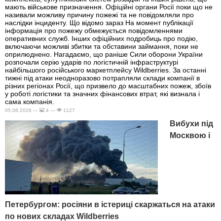
мають військове призначення. Офіційні органи Росії поки що не
називали можливу причину пожежі та не повідомляли про
наслідки інциденту. Що відомо зараз На момент публікації
інформація про пожежу обмежується повідомленнями
оперативних служб. Інших офіційних подробиць про подію,
включаючи можливі збитки та обставини займання, поки не
оприлюднено. Нагадаємо, що раніше Сили оборони України
розпочали серію ударів по логістичній інфраструктурі
найбільшого російського маркетплейсу Wildberries. За останні
тижні під атаки неодноразово потрапляли склади компанії в
різних регіонах Росії, що призвело до масштабних пожеж, збоїв
у роботі логістики та значних фінансових втрат, які визнала і
сама компанія.
05.08.2026 —
4 —
1127
Вибухи під
Москвою і
Петербургом: росіяни в істериці скаржаться на атаки
по нових складах Wildberries