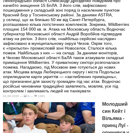
Ленінградської області Олександр Дрозденко повідомив про
начебто знищення 15 БпЛА. З його слів, зафіксовано
пошкодження у складській зоні поряд із населеним пунктом
Красний Бор у Тосненському районі. За даними ASTRA,
у селищі, що за близько 50 км від Санкт-Петербурга,
розташовано кілька логістичних комплексів. Зокрема, Wildberries
площею 154 000 кв. м. Атака на Московську область Водночас
губернатор Московської області Андрій Воробйов підтвердив
атаку на регіон. З його слів, «найбільш серйозні наслідки»
зафіксовано в муніципальному окрузі Чехов. Окрім того,
є «прильоти» промисловій зоні Новоселок. Сталося кілька
пожеж. Найбільша з них — на складі. За даними моніторів,
в Чехово Московської області БаЛА також атакували складські
приміщення Wildberries. У приватному секторі розпочалася
пожежа. Нагадаємо, під Москвою вже готуються до нових
атак. Місцева влада Люберецького округу і міста Подольськ
оприлюднили карти укриттів — «заглиблених приміщень»,
що призначені для захисту громадян під час атак. Водночас
російські чиновники традиційно заявляють, мовляв, усе під
контролем і закликають людей не панікувати.
04.08.2026 —
6 —
1381
Молодший
син Кейт і
Вільяма -
принц Луї -
опинився у