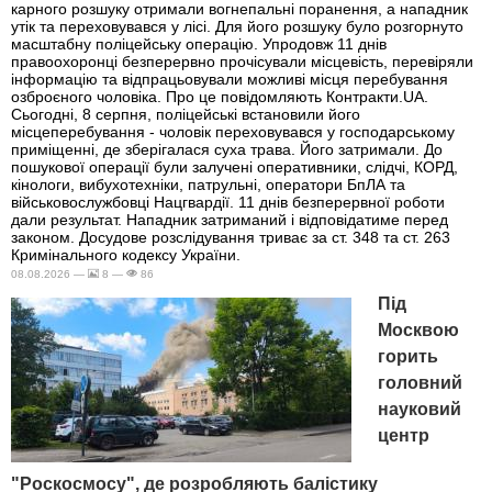
карного розшуку отримали вогнепальні поранення, а нападник
утік та переховувався у лісі. Для його розшуку було розгорнуто
масштабну поліцейську операцію. Упродовж 11 днів
правоохоронці безперервно прочісували місцевість, перевіряли
інформацію та відпрацьовували можливі місця перебування
озброєного чоловіка. Про це повідомляють Контракти.UA.
Сьогодні, 8 серпня, поліцейські встановили його
місцеперебування - чоловік переховувався у господарському
приміщенні, де зберігалася суха трава. Його затримали. До
пошукової операції були залучені оперативники, слідчі, КОРД,
кінологи, вибухотехніки, патрульні, оператори БпЛА та
військовослужбовці Нацгвардії. 11 днів безперервної роботи
дали результат. Нападник затриманий і відповідатиме перед
законом. Досудове розслідування триває за ст. 348 та ст. 263
Кримінального кодексу України.
08.08.2026 —
8 —
86
Під
Москвою
горить
головний
науковий
центр
"Роскосмосу", де розробляють балістику