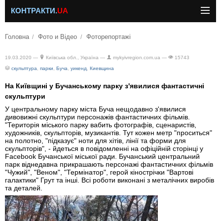
КОНТРАКТИ.
UA
Головна
Фото и Відео
Фоторепортажі
19.03.2020 —
Київська обл., Україна —
mykyivregion.com.ua —
15743
скульптура
,
парки
,
Буча
,
уикенд
,
Киевщина
На Київщині у Бучанському парку з'явилися фантастичні
скульптури
У центральному парку міста Буча нещодавно з'явилися
дивовижні скульптури персонажів фантастичних фільмів.
"Територія міського парку вабить фотографів, сценаристів,
художників, скульпторів, музикантів. Тут кожен метр "проситься"
на полотно, "підказує" ноти для хітів, лінії та форми для
скульпторів", - йдеться в повідомленні на офіційній сторінці у
Facebook Бучанської міської ради. Бучанський центральний
парк віднедавна прикрашають персонажі фантастичних фільмів
"Чужий", "Веном", "Термінатор", герой кінострічки "Вартові
галактики" Грут та інші. Всі роботи виконані з металічних виробів
та деталей.