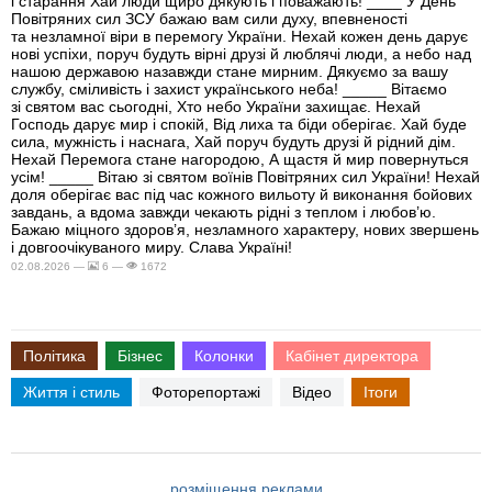
і старання Хай люди щиро дякують і поважають! ____ У День
Повітряних сил ЗСУ бажаю вам сили духу, впевненості
та незламної віри в перемогу України. Нехай кожен день дарує
нові успіхи, поруч будуть вірні друзі й люблячі люди, а небо над
нашою державою назавжди стане мирним. Дякуємо за вашу
службу, сміливість і захист українського неба! _____ Вітаємо
зі святом вас сьогодні, Хто небо України захищає. Нехай
Господь дарує мир і спокій, Від лиха та біди оберігає. Хай буде
сила, мужність і наснага, Хай поруч будуть друзі й рідний дім.
Нехай Перемога стане нагородою, А щастя й мир повернуться
усім! _____ Вітаю зі святом воїнів Повітряних сил України! Нехай
доля оберігає вас під час кожного вильоту й виконання бойових
завдань, а вдома завжди чекають рідні з теплом і любов’ю.
Бажаю міцного здоров’я, незламного характеру, нових звершень
і довгоочікуваного миру. Слава Україні!
02.08.2026 —
6 —
1672
Політика
Бізнес
Колонки
Кабінет директора
Життя і стиль
Фоторепортажі
Відео
Ітоги
розміщення реклами