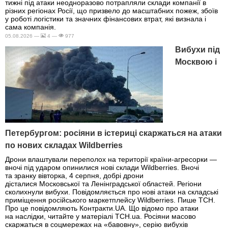
тижні під атаки неодноразово потрапляли склади компанії в
різних регіонах Росії, що призвело до масштабних пожеж, збоїв
у роботі логістики та значних фінансових втрат, які визнала і
сама компанія.
05.08.2026 —
4 —
977
Вибухи під
Москвою і
Петербургом: росіяни в істериці скаржаться на атаки
по нових складах Wildberries
Дрони влаштували переполох на території країни-агресорки —
вночі під ударом опинилися нові склади Wildberries. Вночі
та зранку вівторка, 4 серпня, добрі дрони
дісталися Московської та Ленінградської областей. Регіони
сколихнули вибухи. Повідомляється про нові атаки на складські
приміщення російського маркетплейсу Wildberries. Пише ТСН.
Про це повідомляють Контракти.UA. Що відомо про атаки
на наслідки, читайте у матеріалі ТСН.ua. Росіяни масово
скаржаться в соцмережах на «бавовну», серію вибухів