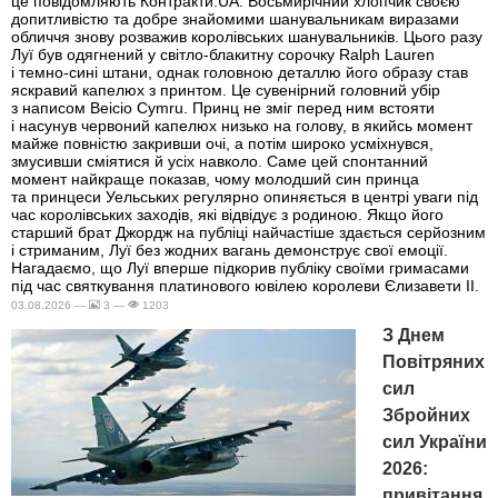
це повідомляють Контракти.UA. Восьмирічний хлопчик своєю
допитливістю та добре знайомими шанувальникам виразами
обличчя знову розважив королівських шанувальників. Цього разу
Луї був одягнений у світло-блакитну сорочку Ralph Lauren
і темно-сині штани, однак головною деталлю його образу став
яскравий капелюх з принтом. Це сувенірний головний убір
з написом Beicio Cymru. Принц не зміг перед ним встояти
і насунув червоний капелюх низько на голову, в якийсь момент
майже повністю закривши очі, а потім широко усміхнувся,
змусивши сміятися й усіх навколо. Саме цей спонтанний
момент найкраще показав, чому молодший син принца
та принцеси Уельських регулярно опиняється в центрі уваги під
час королівських заходів, які відвідує з родиною. Якщо його
старший брат Джордж на публіці найчастіше здається серйозним
і стриманим, Луї без жодних вагань демонструє свої емоції.
Нагадаємо, що Луї вперше підкорив публіку своїми гримасами
під час святкування платинового ювілею королеви Єлизавети II.
03.08.2026 —
3 —
1203
З Днем
Повітряних
сил
Збройних
сил України
2026:
привітання