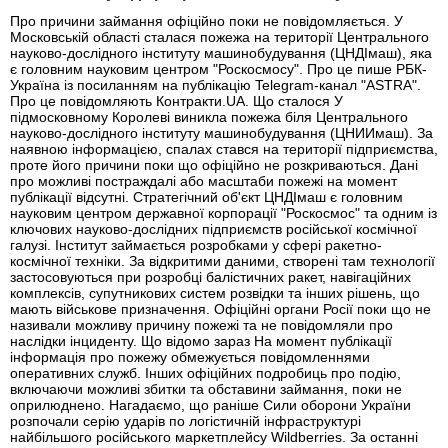
Про причини займання офіційно поки не повідомляється. У
Московській області сталася пожежа на території Центрального
науково-дослідного інституту машинобудування (ЦНДІмаш), яка
є головним науковим центром "Роскосмосу". Про це пише РБК-
Україна із посиланням на публікацію Telegram-канал "ASTRA".
Про це повідомляють Контракти.UA. Що сталося У
підмосковному Королеві виникла пожежа біля Центрального
науково-дослідного інституту машинобудування (ЦНИИмаш). За
наявною інформацією, спалах стався на території підприємства,
проте його причини поки що офіційно не розкриваються. Дані
про можливі постраждалі або масштаби пожежі на момент
публікації відсутні. Стратегічний об'єкт ЦНДІмаш є головним
науковим центром державної корпорації "Роскосмос" та одним із
ключових науково-дослідних підприємств російської космічної
галузі. Інститут займається розробками у сфері ракетно-
космічної техніки. За відкритими даними, створені там технології
застосовуються при розробці балістичних ракет, навігаційних
комплексів, супутникових систем розвідки та інших рішень, що
мають військове призначення. Офіційні органи Росії поки що не
називали можливу причину пожежі та не повідомляли про
наслідки інциденту. Що відомо зараз На момент публікації
інформація про пожежу обмежується повідомленнями
оперативних служб. Інших офіційних подробиць про подію,
включаючи можливі збитки та обставини займання, поки не
оприлюднено. Нагадаємо, що раніше Сили оборони України
розпочали серію ударів по логістичній інфраструктурі
найбільшого російського маркетплейсу Wildberries. За останні