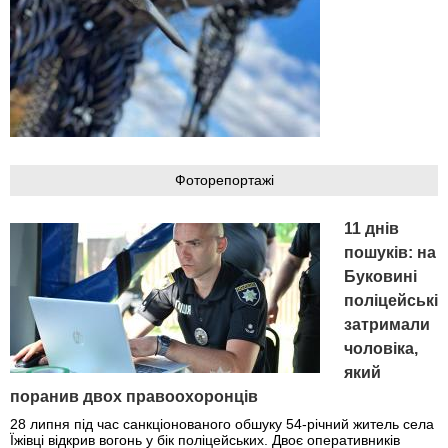
Фоторепортажі
11 днів
пошуків: на
Буковині
поліцейські
затримали
чоловіка,
який
поранив двох правоохоронців
28 липня під час санкціонованого обшуку 54-річний житель села
Їжівці відкрив вогонь у бік поліцейських. Двоє оперативників