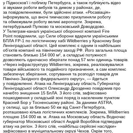
у Підмосков’ї і поблизу Петербурга, а також публікують відео
зі звуками роботи вибухів та димом у районах, де,
за повідомленнями, були здійснені атаки. «Росавіація»
інформувала, що вночі тимчасово призупиняли роботу
та обмежували роботу великі аеропорти. Зокрема,
петербурзький Пулково та московський Доводєдово.
У Телеграм-каналі української оборонної компанії Fire
Point повідомили, що Сили оборони вдарили українськими
БПЛА FP-1 по логістичному хабі Wildberries у Красному Борі
Ленінградської області. Цей комплекс є одним із найбільших
об’єктів компанії на північному заході РФ. Його загальна площа
становить близько 154 000 м², а складські потужності
дозволяють одночасно зберігати понад 57 млн одиниць товарів.
«Через інфраструктуру Wildberries, зокрема, реалізовувалися
товари військового та подвійного призначення, а сам комплекс
забезпечує зберігання, сортування та розподіл товарів для
Північно-Західного федерального округу», — йдеться
у повідомленні. Атака на Ленінградську область Губернатор
Ленінградської області Олександр Дрозденко повідомив про
начебто знищення 15 БпЛА. З його слів, зафіксовано
пошкодження у складській зоні поряд із населеним пунктом
Красний Бор у Тосненському районі. За даними ASTRA,
у селищі, що за близько 50 км від Санкт-Петербурга,
розташовано кілька логістичних комплексів. Зокрема, Wildberries
площею 154 000 кв. м. Атака на Московську область Водночас
губернатор Московської області Андрій Воробйов підтвердив
атаку на регіон. З його слів, «найбільш серйозні наслідки»
зафіксовано в муніципальному окрузі Чехов. Окрім того,