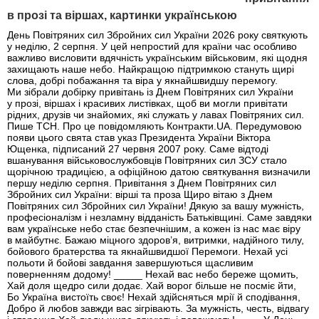
в прозі та віршах, картинки українською
День Повітряних сил Збройних сил України 2026 року святкують
у неділю, 2 серпня. У цей непростий для країни час особливо
важливо висловити вдячність українським військовим, які щодня
захищають наше небо. Найкращою підтримкою стануть щирі
слова, добрі побажання та віра у якнайшвидшу перемогу.
Ми зібрали добірку привітань із Днем Повітряних сил України
у прозі, віршах і красивих листівках, щоб ви могли привітати
рідних, друзів чи знайомих, які служать у лавах Повітряних сил.
Пише ТСН. Про це повідомляють Контракти.UA. Передумовою
появи цього свята став указ Президента України Віктора
Ющенка, підписаний 27 червня 2007 року. Саме відтоді
вшанування військовослужбовців Повітряних сил ЗСУ стало
щорічною традицією, а офіційною датою святкування визначили
першу неділю серпня. Привітання з Днем Повітряних сил
Збройних сил України: вірші та проза Щиро вітаю з Днем
Повітряних сил Збройних сил України! Дякую за вашу мужність,
професіоналізм і незламну відданість Батьківщині. Саме завдяки
вам українське небо стає безпечнішим, а кожен із нас має віру
в майбутнє. Бажаю міцного здоров’я, витримки, надійного тилу,
бойового братерства та якнайшвидшої Перемоги. Нехай усі
польоти й бойові завдання завершуються щасливим
поверненням додому! _____ Нехай вас небо береже щомить,
Хай доля щедро сили додає. Хай ворог більше не посміє йти,
Бо Україна вистоїть своє! Нехай здійсняться мрії й сподівання,
Добро й любов завжди вас зігрівають. За мужність, честь, відвагу