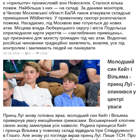
є «прильоти» промисловій зоні Новоселок. Сталося кілька
пожеж. Найбільша з них — на складі. За даними моніторів,
в Чехово Московської області БаЛА також атакували складські
приміщення Wildberries. У приватному секторі розпочалася
пожежа. Нагадаємо, під Москвою вже готуються до нових
атак. Місцева влада Люберецького округу і міста Подольськ
оприлюднили карти укриттів — «заглиблених приміщень»,
що призначені для захисту громадян під час атак. Водночас
російські чиновники традиційно заявляють, мовляв, усе під
контролем і закликають людей не панікувати.
04.08.2026 —
6 —
1209
Молодший
син Кейт і
Вільяма -
принц Луї -
опинився у
центрі
уваги
Принц Луї знову головна зірка: молодший син Кейт і Вільяма
привернув увагу емоційними гримасами. Восьмирічний хлопчик
своєю знову замилував усіх навколо. Родина принцеси Кейт
і принца Вільяма у повному складі відвідала Ігри Співдружності
в Глазго. Але знову усі погляди вкрав принц Луї. Пише ТСН. Про