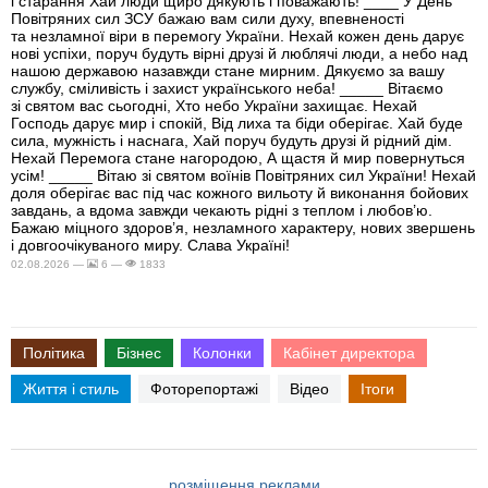
і старання Хай люди щиро дякують і поважають! ____ У День
Повітряних сил ЗСУ бажаю вам сили духу, впевненості
та незламної віри в перемогу України. Нехай кожен день дарує
нові успіхи, поруч будуть вірні друзі й люблячі люди, а небо над
нашою державою назавжди стане мирним. Дякуємо за вашу
службу, сміливість і захист українського неба! _____ Вітаємо
зі святом вас сьогодні, Хто небо України захищає. Нехай
Господь дарує мир і спокій, Від лиха та біди оберігає. Хай буде
сила, мужність і наснага, Хай поруч будуть друзі й рідний дім.
Нехай Перемога стане нагородою, А щастя й мир повернуться
усім! _____ Вітаю зі святом воїнів Повітряних сил України! Нехай
доля оберігає вас під час кожного вильоту й виконання бойових
завдань, а вдома завжди чекають рідні з теплом і любов’ю.
Бажаю міцного здоров’я, незламного характеру, нових звершень
і довгоочікуваного миру. Слава Україні!
02.08.2026 —
6 —
1833
Політика
Бізнес
Колонки
Кабінет директора
Життя і стиль
Фоторепортажі
Відео
Ітоги
розміщення реклами