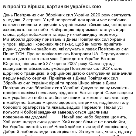
в прозі та віршах, картинки українською
День Повітряних сил Збройних сил України 2026 року святкують
у неділю, 2 серпня. У цей непростий для країни час особливо
важливо висловити вдячність українським військовим, які щодня
захищають наше небо. Найкращою підтримкою стануть щирі
слова, добрі побажання та віра у якнайшвидшу перемогу.
Ми зібрали добірку привітань із Днем Повітряних сил України
у прозі, віршах і красивих листівках, щоб ви могли привітати
рідних, друзів чи знайомих, які служать у лавах Повітряних сил.
Пише ТСН. Про це повідомляють Контракти.UA. Передумовою
появи цього свята став указ Президента України Віктора
Ющенка, підписаний 27 червня 2007 року. Саме відтоді
вшанування військовослужбовців Повітряних сил ЗСУ стало
щорічною традицією, а офіційною датою святкування визначили
першу неділю серпня. Привітання з Днем Повітряних сил
Збройних сил України: вірші та проза Щиро вітаю з Днем
Повітряних сил Збройних сил України! Дякую за вашу мужність,
професіоналізм і незламну відданість Батьківщині. Саме завдяки
вам українське небо стає безпечнішим, а кожен із нас має віру
в майбутнє. Бажаю міцного здоров’я, витримки, надійного тилу,
бойового братерства та якнайшвидшої Перемоги. Нехай усі
польоти й бойові завдання завершуються щасливим
поверненням додому! _____ Нехай вас небо береже щомить,
Хай доля щедро сили додає. Хай ворог більше не посміє йти,
Бо Україна вистоїть своє! Нехай здійсняться мрії й сподівання,
Добро й любов завжди вас зігрівають. За мужність, честь, відвагу