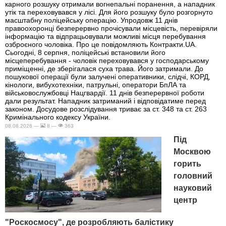
карного розшуку отримали вогнепальні поранення, а нападник
утік та переховувався у лісі. Для його розшуку було розгорнуто
масштабну поліцейську операцію. Упродовж 11 днів
правоохоронці безперервно прочісували місцевість, перевіряли
інформацію та відпрацьовували можливі місця перебування
озброєного чоловіка. Про це повідомляють Контракти.UA.
Сьогодні, 8 серпня, поліцейські встановили його
місцеперебування - чоловік переховувався у господарському
приміщенні, де зберігалася суха трава. Його затримали. До
пошукової операції були залучені оперативники, слідчі, КОРД,
кінологи, вибухотехніки, патрульні, оператори БпЛА та
військовослужбовці Нацгвардії. 11 днів безперервної роботи
дали результат. Нападник затриманий і відповідатиме перед
законом. Досудове розслідування триває за ст. 348 та ст. 263
Кримінального кодексу України.
08.08.2026 —
8 —
363
Під
Москвою
горить
головний
науковий
центр
"Роскосмосу", де розробляють балістику