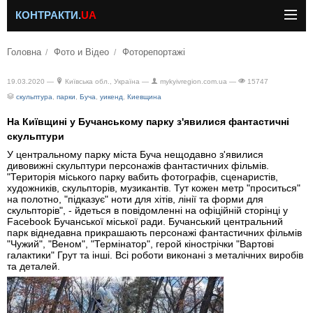
КОНТРАКТИ.
UA
Головна
Фото и Відео
Фоторепортажі
19.03.2020 —
Київська обл., Україна —
mykyivregion.com.ua —
15747
скульптура
,
парки
,
Буча
,
уикенд
,
Киевщина
На Київщині у Бучанському парку з'явилися фантастичні
скульптури
У центральному парку міста Буча нещодавно з'явилися
дивовижні скульптури персонажів фантастичних фільмів.
"Територія міського парку вабить фотографів, сценаристів,
художників, скульпторів, музикантів. Тут кожен метр "проситься"
на полотно, "підказує" ноти для хітів, лінії та форми для
скульпторів", - йдеться в повідомленні на офіційній сторінці у
Facebook Бучанської міської ради. Бучанський центральний
парк віднедавна прикрашають персонажі фантастичних фільмів
"Чужий", "Веном", "Термінатор", герой кінострічки "Вартові
галактики" Грут та інші. Всі роботи виконані з металічних виробів
та деталей.