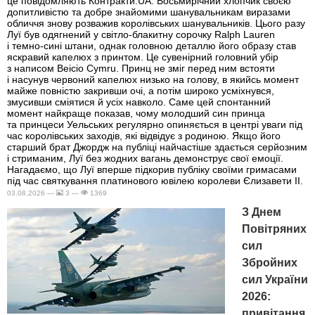
це повідомляють Контракти.UA. Восьмирічний хлопчик своєю
допитливістю та добре знайомими шанувальникам виразами
обличчя знову розважив королівських шанувальників. Цього разу
Луї був одягнений у світло-блакитну сорочку Ralph Lauren
і темно-сині штани, однак головною деталлю його образу став
яскравий капелюх з принтом. Це сувенірний головний убір
з написом Beicio Cymru. Принц не зміг перед ним встояти
і насунув червоний капелюх низько на голову, в якийсь момент
майже повністю закривши очі, а потім широко усміхнувся,
змусивши сміятися й усіх навколо. Саме цей спонтанний
момент найкраще показав, чому молодший син принца
та принцеси Уельських регулярно опиняється в центрі уваги під
час королівських заходів, які відвідує з родиною. Якщо його
старший брат Джордж на публіці найчастіше здається серйозним
і стриманим, Луї без жодних вагань демонструє свої емоції.
Нагадаємо, що Луї вперше підкорив публіку своїми гримасами
під час святкування платинового ювілею королеви Єлизавети II.
03.08.2026 —
3 —
1369
З Днем
Повітряних
сил
Збройних
сил України
2026:
привітання