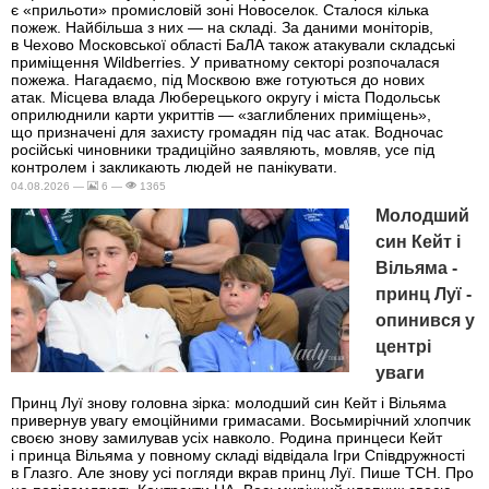
є «прильоти» промисловій зоні Новоселок. Сталося кілька
пожеж. Найбільша з них — на складі. За даними моніторів,
в Чехово Московської області БаЛА також атакували складські
приміщення Wildberries. У приватному секторі розпочалася
пожежа. Нагадаємо, під Москвою вже готуються до нових
атак. Місцева влада Люберецького округу і міста Подольськ
оприлюднили карти укриттів — «заглиблених приміщень»,
що призначені для захисту громадян під час атак. Водночас
російські чиновники традиційно заявляють, мовляв, усе під
контролем і закликають людей не панікувати.
04.08.2026 —
6 —
1365
Молодший
син Кейт і
Вільяма -
принц Луї -
опинився у
центрі
уваги
Принц Луї знову головна зірка: молодший син Кейт і Вільяма
привернув увагу емоційними гримасами. Восьмирічний хлопчик
своєю знову замилував усіх навколо. Родина принцеси Кейт
і принца Вільяма у повному складі відвідала Ігри Співдружності
в Глазго. Але знову усі погляди вкрав принц Луї. Пише ТСН. Про