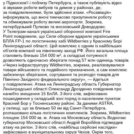
у Підмосков’ї і поблизу Петербурга, а також публікують відео
зі звуками роботи вибухів та димом у районах, де,
за повідомленнями, були здійснені атаки. «Росавіація»
інформувала, що вночі тимчасово призупиняли роботу
та обмежували роботу великі аеропорти. Зокрема,
петербурзький Пулково та московський Доводєдово.
У Телеграм-каналі української оборонної компанії Fire
Point повідомили, що Сили оборони вдарили українськими
БПЛА FP-1 по логістичному хабі Wildberries у Красному Борі
Ленінградської області. Цей комплекс є одним із найбільших
об’єктів компанії на північному заході РФ. Його загальна площа
становить близько 154 000 м², а складські потужності
дозволяють одночасно зберігати понад 57 млн одиниць товарів.
«Через інфраструктуру Wildberries, зокрема, реалізовувалися
товари військового та подвійного призначення, а сам комплекс
забезпечує зберігання, сортування та розподіл товарів для
Північно-Західного федерального округу», — йдеться
у повідомленні. Атака на Ленінградську область Губернатор
Ленінградської області Олександр Дрозденко повідомив про
начебто знищення 15 БпЛА. З його слів, зафіксовано
пошкодження у складській зоні поряд із населеним пунктом
Красний Бор у Тосненському районі. За даними ASTRA,
у селищі, що за близько 50 км від Санкт-Петербурга,
розташовано кілька логістичних комплексів. Зокрема, Wildberries
площею 154 000 кв. м. Атака на Московську область Водночас
губернатор Московської області Андрій Воробйов підтвердив
атаку на регіон. З його слів, «найбільш серйозні наслідки»
зафіксовано в муніципальному окрузі Чехов. Окрім того,