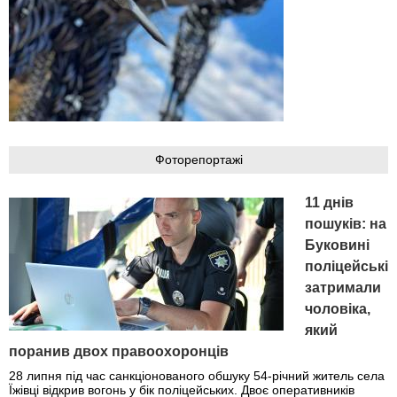
Фоторепортажі
11 днів
пошуків: на
Буковині
поліцейські
затримали
чоловіка,
який
поранив двох правоохоронців
28 липня під час санкціонованого обшуку 54-річний житель села
Їжівці відкрив вогонь у бік поліцейських. Двоє оперативників