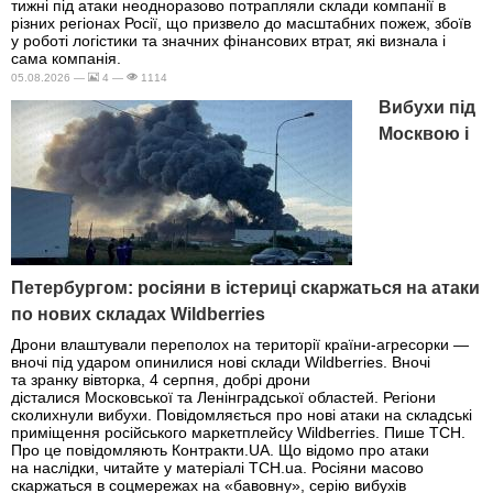
тижні під атаки неодноразово потрапляли склади компанії в
різних регіонах Росії, що призвело до масштабних пожеж, збоїв
у роботі логістики та значних фінансових втрат, які визнала і
сама компанія.
05.08.2026 —
4 —
1114
Вибухи під
Москвою і
Петербургом: росіяни в істериці скаржаться на атаки
по нових складах Wildberries
Дрони влаштували переполох на території країни-агресорки —
вночі під ударом опинилися нові склади Wildberries. Вночі
та зранку вівторка, 4 серпня, добрі дрони
дісталися Московської та Ленінградської областей. Регіони
сколихнули вибухи. Повідомляється про нові атаки на складські
приміщення російського маркетплейсу Wildberries. Пише ТСН.
Про це повідомляють Контракти.UA. Що відомо про атаки
на наслідки, читайте у матеріалі ТСН.ua. Росіяни масово
скаржаться в соцмережах на «бавовну», серію вибухів