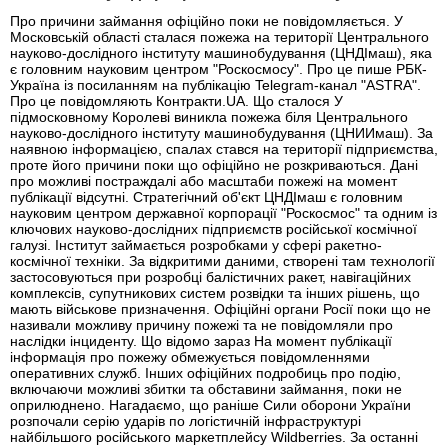
Про причини займання офіційно поки не повідомляється. У
Московській області сталася пожежа на території Центрального
науково-дослідного інституту машинобудування (ЦНДІмаш), яка
є головним науковим центром "Роскосмосу". Про це пише РБК-
Україна із посиланням на публікацію Telegram-канал "ASTRA".
Про це повідомляють Контракти.UA. Що сталося У
підмосковному Королеві виникла пожежа біля Центрального
науково-дослідного інституту машинобудування (ЦНИИмаш). За
наявною інформацією, спалах стався на території підприємства,
проте його причини поки що офіційно не розкриваються. Дані
про можливі постраждалі або масштаби пожежі на момент
публікації відсутні. Стратегічний об'єкт ЦНДІмаш є головним
науковим центром державної корпорації "Роскосмос" та одним із
ключових науково-дослідних підприємств російської космічної
галузі. Інститут займається розробками у сфері ракетно-
космічної техніки. За відкритими даними, створені там технології
застосовуються при розробці балістичних ракет, навігаційних
комплексів, супутникових систем розвідки та інших рішень, що
мають військове призначення. Офіційні органи Росії поки що не
називали можливу причину пожежі та не повідомляли про
наслідки інциденту. Що відомо зараз На момент публікації
інформація про пожежу обмежується повідомленнями
оперативних служб. Інших офіційних подробиць про подію,
включаючи можливі збитки та обставини займання, поки не
оприлюднено. Нагадаємо, що раніше Сили оборони України
розпочали серію ударів по логістичній інфраструктурі
найбільшого російського маркетплейсу Wildberries. За останні