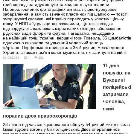
гриб справді нагадує зігнуте та хвилясте вухо тварини.
На оприлюднених фотографіях він має лілово-пурпурове
забарвлення, а замість звичних пластинок під шапкою — товсті
зморшкуваті складки, які плавно переходять у коротку щільну
ніжку. У НПП «Гуцульщина» зазначили, що такі знахідки
підтверджують важливість карпатських лісів для збереження
рідкісних видів флори та фауни. Нагадаємо, нещодавно
на найвищій точці України, вершині гори Говерла, 35 цимбалістів
одночасно виконали гуцульський чоловічий танець
«Аркан». Перформанс присвятили 35-й річниці Незалежності
України, а також пам’яті колег-музикантів, які загинули на війні.
09.08.2026 —
4 —
201
11 днів
пошуків: на
Буковині
поліцейські
затримали
чоловіка,
який
поранив двох правоохоронців
28 липня під час санкціонованого обшуку 54-річний житель села
Їжівці відкрив вогонь у бік поліцейських. Двоє оперативників
карного розшуку отримали вогнепальні поранення, а нападник