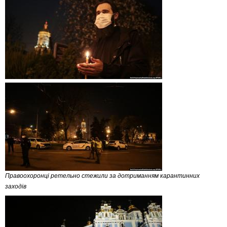
Правоохоронці ретельно стежили за дотриманням карантинних
заходів