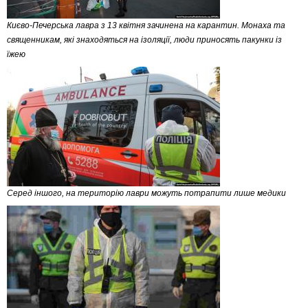
Києво-Печерська лавра з 13 квітня зачинена на карантин. Монаха та
священникам, які знаходяться на ізоляції, люди приносять пакунки із
їжею
Серед іншого, на територію лаври можуть потрапити лише медики