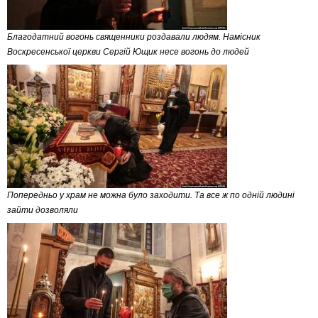
Благодатний вогонь священники роздавали людям. Намісник
Воскресенської церкви Сергій Ющик несе вогонь до людей
Попередньо у храм не можна було заходити. Та все ж по одній людині
зайти дозволяли