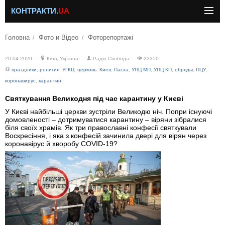
КОНТРАКТИ.
UA
Головна
Фото и Відео
Фоторепортажі
20.04.2020 —
Київ, Україна —
Радіо Свобода —
22350
праздники
,
религия
,
УГКЦ
,
церковь
,
Киев
,
Пасха
,
УПЦ МП
,
УПЦ КП
,
обряды
,
ПЦУ
,
коронавирус
,
карантин
Святкування Великодня під час карантину у Києві
У Києві найбільші церкви зустріли Великодю ніч. Попри існуючі
домовленості – дотримуватися карантину – віряни зібралися
біля своїх храмів. Як три православні конфесії святкували
Воскресіння, і яка з конфесій зачинила двері для вірян через
коронавірус й хворобу COVID-19?