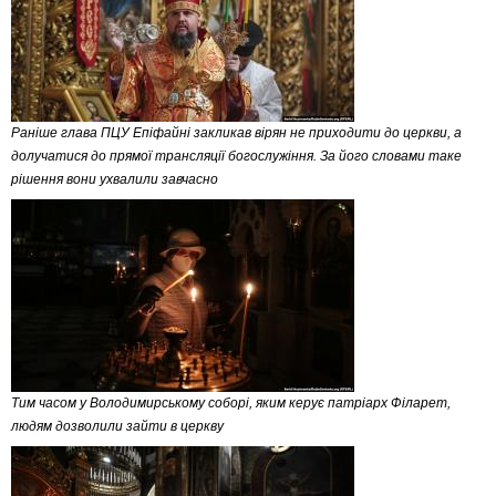
Раніше глава ПЦУ Епіфайні закликав вірян не приходити до церкви, а
долучатися до прямої трансляції богослужіння. За його словами таке
рішення вони ухвалили завчасно
Тим часом у Володимирському соборі, яким керує патріарх Філарет,
людям дозволили зайти в церкву