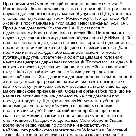
Про причини займання офіційно поки не повідомляється. У
Московській області сталася пожежа на території Центрального
науково-дослідного інституту машинобудування (ЦНДІмаш), яка
є головним науковим центром "Роскосмосу". Про це пише РБК-
Україна із посиланням на публікацію Telegram-канал "ASTRA".
Про це повідомляють Контракти.UA. Що сталося У
підмосковному Королеві виникла пожежа біля Центрального
науково-дослідного інституту машинобудування (ЦНИИмаш). За
наявною інформацією, спалах стався на території підприємства,
проте його причини поки що офіційно не розкриваються. Дані
про можливі постраждалі або масштаби пожежі на момент
публікації відсутні. Стратегічний об'єкт ЦНДІмаш є головним
науковим центром державної корпорації "Роскосмос" та одним із
ключових науково-дослідних підприємств російської космічної
галузі. Інститут займається розробками у сфері ракетно-
космічної техніки. За відкритими даними, створені там технології
застосовуються при розробці балістичних ракет, навігаційних
комплексів, супутникових систем розвідки та інших рішень, що
мають військове призначення. Офіційні органи Росії поки що не
називали можливу причину пожежі та не повідомляли про
наслідки інциденту. Що відомо зараз На момент публікації
інформація про пожежу обмежується повідомленнями
оперативних служб. Інших офіційних подробиць про подію,
включаючи можливі збитки та обставини займання, поки не
оприлюднено. Нагадаємо, що раніше Сили оборони України
розпочали серію ударів по логістичній інфраструктурі
найбільшого російського маркетплейсу Wildberries. За останні
тижні під атаки неодноразово потрапляли склади компанії в