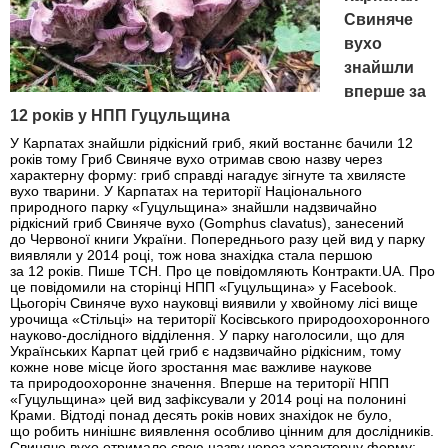
Свиняче
вухо
знайшли
вперше за
12 років у НПП Гуцульщина
У Карпатах знайшли рідкісний гриб, який востаннє бачили 12
років тому Гриб Свиняче вухо отримав свою назву через
характерну форму: гриб справді нагадує зігнуте та хвилясте
вухо тварини. У Карпатах на території Національного
природного парку «Гуцульщина» знайшли надзвичайно
рідкісний гриб Свиняче вухо (Gomphus clavatus), занесений
до Червоної книги України. Попереднього разу цей вид у парку
виявляли у 2014 році, тож нова знахідка стала першою
за 12 років. Пише ТСН. Про це повідомляють Контракти.UA. Про
це повідомили на сторінці НПП «Гуцульщина» у Facebook.
Цьогоріч Свиняче вухо науковці виявили у хвойному лісі вище
урочища «Стільці» на території Косівського природоохоронного
науково-дослідного відділення. У парку наголосили, що для
Українських Карпат цей гриб є надзвичайно рідкісним, тому
кожне нове місце його зростання має важливе наукове
та природоохоронне значення. Вперше на території НПП
«Гуцульщина» цей вид зафіксували у 2014 році на полонині
Крами. Відтоді понад десять років нових знахідок не було,
що робить нинішнє виявлення особливо цінним для дослідників.
Свиняче вухо отримало свою назву через характерну форму: