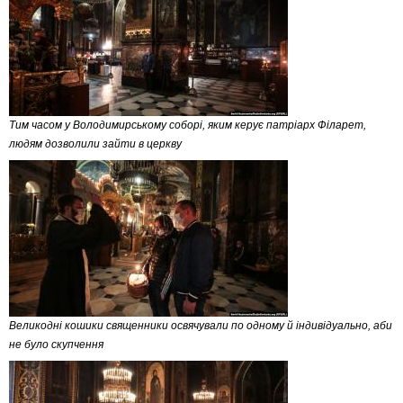
Тим часом у Володимирському соборі, яким керує патріарх Філарет,
людям дозволили зайти в церкву
Великодні кошики священники освячували по одному й індивідуально, аби
не було скупчення