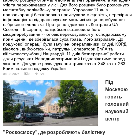
утік та переховувався у лісі. Для його розшуку було розгорнуто
масштабну поліцейську операцію. Упродовж 11 днів
правоохоронці безперервно прочісували місцевість, перевіряли
інформацію та відпрацьовували можливі місця перебування
озброєного чоловіка. Про це повідомляють Контракти.UA.
Сьогодні, 8 серпня, поліцейські встановили його
місцеперебування - чоловік переховувався у господарському
приміщенні, де зберігалася суха трава. Його затримали. До
пошукової операції були залучені оперативники, слідчі, КОРД,
кінологи, вибухотехніки, патрульні, оператори БпЛА та
військовослужбовці Нацгвардії. 11 днів безперервної роботи
дали результат. Нападник затриманий і відповідатиме перед
законом. Досудове розслідування триває за ст. 348 та ст. 263
Кримінального кодексу України.
08.08.2026 —
8 —
721
Під
Москвою
горить
головний
науковий
центр
"Роскосмосу", де розробляють балістику