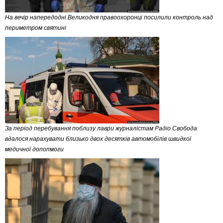
На вечір напередодні Великодня правоохоронці посилили контроль над
периметром святині
За період перебування поблизу лаври журналістам Радіо Свобода
вдалося нарахувати близько двох десятків автомобілів швидкої
медичної допопмоги