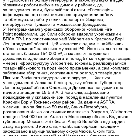
у Підмосков’ї і поблизу Петербурга, а також публікують відео
зі звуками роботи вибухів та димом у районах, де,
за повідомленнями, були здійснені атаки. «Росавіація»
інформувала, що вночі тимчасово призупиняли роботу
та обмежували роботу великі аеропорти. Зокрема,
петербурзький Пулково та московський Доводєдово.
У Телеграм-каналі української оборонної компанії Fire
Point повідомили, що Сили оборони вдарили українськими
БПЛА FP-1 по логістичному хабі Wildberries у Красному Борі
Ленінградської області. Цей комплекс є одним із найбільших
об’єктів компанії на північному заході РФ. Його загальна площа
становить близько 154 000 м², а складські потужності
дозволяють одночасно зберігати понад 57 млн одиниць товарів.
«Через інфраструктуру Wildberries, зокрема, реалізовувалися
товари військового та подвійного призначення, а сам комплекс
забезпечує зберігання, сортування та розподіл товарів для
Північно-Західного федерального округу», — йдеться
у повідомленні. Атака на Ленінградську область Губернатор
Ленінградської області Олександр Дрозденко повідомив про
начебто знищення 15 БпЛА. З його слів, зафіксовано
пошкодження у складській зоні поряд із населеним пунктом
Красний Бор у Тосненському районі. За даними ASTRA,
у селищі, що за близько 50 км від Санкт-Петербурга,
розташовано кілька логістичних комплексів. Зокрема, Wildberries
площею 154 000 кв. м. Атака на Московську область Водночас
губернатор Московської області Андрій Воробйов підтвердив
атаку на регіон. З його слів, «найбільш серйозні наслідки»
зафіксовано в муніципальному окрузі Чехов. Окрім того,