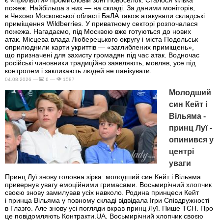
є «прильоти» промисловій зоні Новоселок. Сталося кілька
пожеж. Найбільша з них — на складі. За даними моніторів,
в Чехово Московської області БаЛА також атакували складські
приміщення Wildberries. У приватному секторі розпочалася
пожежа. Нагадаємо, під Москвою вже готуються до нових
атак. Місцева влада Люберецького округу і міста Подольськ
оприлюднили карти укриттів — «заглиблених приміщень»,
що призначені для захисту громадян під час атак. Водночас
російські чиновники традиційно заявляють, мовляв, усе під
контролем і закликають людей не панікувати.
04.08.2026 —
6 —
1587
Молодший
син Кейт і
Вільяма -
принц Луї -
опинився у
центрі
уваги
Принц Луї знову головна зірка: молодший син Кейт і Вільяма
привернув увагу емоційними гримасами. Восьмирічний хлопчик
своєю знову замилував усіх навколо. Родина принцеси Кейт
і принца Вільяма у повному складі відвідала Ігри Співдружності
в Глазго. Але знову усі погляди вкрав принц Луї. Пише ТСН. Про
це повідомляють Контракти.UA. Восьмирічний хлопчик своєю