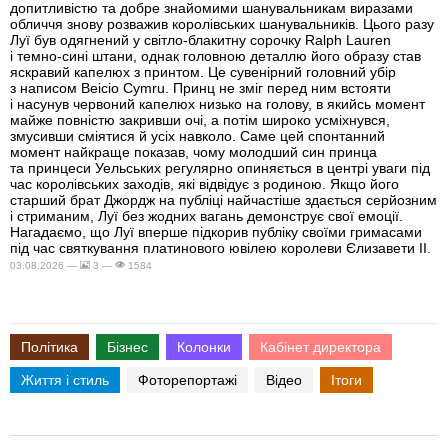
допитливістю та добре знайомими шанувальникам виразами
обличчя знову розважив королівських шанувальників. Цього разу
Луї був одягнений у світло-блакитну сорочку Ralph Lauren
і темно-сині штани, однак головною деталлю його образу став
яскравий капелюх з принтом. Це сувенірний головний убір
з написом Beicio Cymru. Принц не зміг перед ним встояти
і насунув червоний капелюх низько на голову, в якийсь момент
майже повністю закривши очі, а потім широко усміхнувся,
змусивши сміятися й усіх навколо. Саме цей спонтанний
момент найкраще показав, чому молодший син принца
та принцеси Уельських регулярно опиняється в центрі уваги під
час королівських заходів, які відвідує з родиною. Якщо його
старший брат Джордж на публіці найчастіше здається серйозним
і стриманим, Луї без жодних вагань демонструє свої емоції.
Нагадаємо, що Луї вперше підкорив публіку своїми гримасами
під час святкування платинового ювілею королеви Єлизавети II.
03.08.2026 —
3 —
1584
Політика
Бізнес
Колонки
Кабінет директора
Життя і стиль
Фоторепортажі
Відео
Ітоги