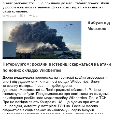
різних регіонах Росії, що призвело до масштабних пожеж, збоїв
у роботі логістики та значних фінансових втрат, які визнала і
сама компанія.
05.08.2026 —
4 —
1297
Вибухи під
Москвою і
Петербургом: росіяни в істериці скаржаться на атаки
по нових складах Wildberries
Дрони влаштували переполох на території країни-агресорки —
вночі під ударом опинилися нові склади Wildberries. Вночі
та зранку вівторка, 4 серпня, добрі дрони
дісталися Московської та Ленінградської областей. Регіони
сколихнули вибухи. Повідомляється про нові атаки на складські
приміщення російського маркетплейсу Wildberries. Пише ТСН.
Про це повідомляють Контракти.UA. Що відомо про атаки
на наслідки, читайте у матеріалі ТСН.ua. Росіяни масово
скаржаться в соцмережах на «бавовну», серію вибухів