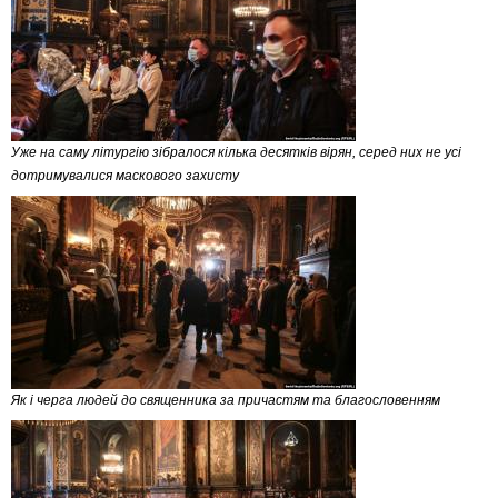
Уже на саму літургію зібралося кілька десятків вірян, серед них не усі
дотримувалися маскового захисту
Як і черга людей до священника за причастям та благословенням