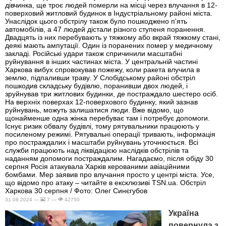
дівчинка, ще троє людей померли на місці через влучання в 12-
поверховий житловий будинок в Індустріальному районі міста.
Унаслідок цього обстрілу також було пошкоджено п'ять
автомобілів, а 47 людей дістали різного ступеня поранення.
Двадцять із них перебувають у тяжкому або вкрай тяжкому стані,
деякі мають ампутації. Один із поранених помер у медичному
закладі. Російські удари також спричинили масштабні
руйнування в інших частинах міста. У центральній частині
Харкова вибух спровокував пожежу, коли ракета влучила в
землю, підпаливши траву. У Слобідському районі обстріл
пошкодив складську будівлю, поранивши двох людей, і
зруйнував три житлових будинки, де постраждало шестеро осіб.
На верхніх поверхах 12-поверхового будинку, який зазнав
руйнувань, можуть залишатися люди. Вже відомо, що
щонайменше одна жінка перебуває там і потребує допомоги.
Існує ризик обвалу будівлі, тому рятувальники працюють у
посиленому режимі. Рятувальні операції тривають, інформація
про постраждалих і масштаби руйнувань уточнюється. Всі
служби працюють над ліквідацією наслідків обстрілів та
наданням допомоги постраждалим. Нагадаємо, після обіду 30
серпня Росія атакувала Харків керованими авіаційними
бомбами. Мер заявив про влучання просто у центрі міста. Усе,
що відомо про атаку – читайте в ексклюзиві TSN.ua. Обстріл
Харкова 30 серпня / Фото: Олег Синєгубов
31.08.2024 —
7 —
42750
Україна
повернула з