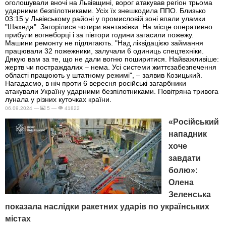
оголошували вночі на Львівщині, ворог атакував регіон трьома
ударними безпілотниками. Усіх їх знешкодила ППО. Близько
03:15 у Львівському районі у промисловій зоні впали уламки
"Шахеда". Загорілися чотири вантажівки. На місце оперативно
прибули вогнеборці і за півтори години загасили пожежу.
Машини ремонту не підлягають. "Над ліквідацією займання
працювали 32 пожежники, залучали 6 одиниць спецтехніки.
Дякую вам за те, що не дали вогню поширитися. Найважливіше:
жертв чи постраждалих – нема. Усі системи життєзабезпечення
області працюють у штатному режимі", – заявив Козицький.
Нагадаємо, в ніч проти 6 вересня російські загарбники
атакували Україну ударними безпілотниками. Повітряна тривога
лунала у різних куточках країни.
06.09.2024 —
5 —
41822
«Російський
нападник
хоче
завдати
болю»:
Олена
Зеленська
показала наслідки ракетних ударів по українських
містах