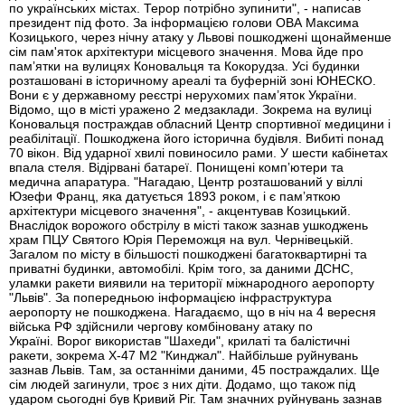
по українських містах. Терор потрібно зупинити", - написав
президент під фото. За інформацією голови ОВА Максима
Козицького, через нічну атаку у Львові пошкоджені щонайменше
сім пам'яток архітектури місцевого значення. Мова йде про
памʼятки на вулицях Коновальця та Кокорудза. Усі будинки
розташовані в історичному ареалі та буферній зоні ЮНЕСКО.
Вони є у державному реєстрі нерухомих пам’яток України.
Відомо, що в місті уражено 2 медзаклади. Зокрема на вулиці
Коновальця постраждав обласний Центр спортивної медицини і
реабілітації. Пошкоджена його історична будівля. Вибиті понад
70 вікон. Від ударної хвилі повиносило рами. У шести кабінетах
впала стеля. Відірвані батареї. Понищені компʼютери та
медична апаратура. "Нагадаю, Центр розташований у віллі
Юзефи Франц, яка датується 1893 роком, і є памʼяткою
архітектури місцевого значення", - акцентував Козицький.
Внаслідок ворожого обстрілу в місті також зазнав ушкоджень
храм ПЦУ Святого Юрія Переможця на вул. Чернівецькій.
Загалом по місту в більшості пошкоджені багатоквартирні та
приватні будинки, автомобілі. Крім того, за даними ДСНС,
уламки ракети виявили на території міжнародного аеропорту
"Львів". За попередньою інформацією інфраструктура
аеропорту не пошкоджена. Нагадаємо, що в ніч на 4 вересня
війська РФ здійснили чергову комбіновану атаку по
Україні. Ворог використав "Шахеди", крилаті та балістичні
ракети, зокрема Х-47 М2 "Кинджал". Найбільше руйнувань
зазнав Львів. Там, за останніми даними, 45 постраждалих. Ще
сім людей загинули, троє з них діти. Додамо, що також під
ударом сьогодні був Кривий Ріг. Там значних руйнувань зазнав