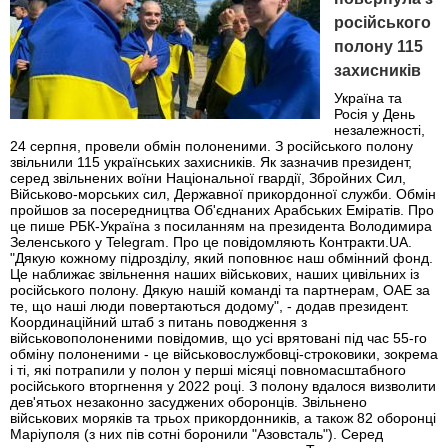
російського
полону 115
захисників
Україна та
Росія у День
незалежності,
24 серпня, провели обмін полоненими. З російського полону
звільнили 115 українських захисників. Як зазначив президент,
серед звільнених воїни Національної гвардії, Збройних Сил,
Військово-морських сил, Державної прикордонної служби. Обмін
пройшов за посередництва Об'єднаних Арабських Еміратів. Про
це пише РБК-Україна з посиланням на президента Володимира
Зеленського у Telegram. Про це повідомляють Контракти.UA.
"Дякую кожному підрозділу, який поповнює наш обмінний фонд.
Це наближає звільнення наших військових, наших цивільних із
російського полону. Дякую нашій команді та партнерам, ОАЕ за
те, що наші люди повертаються додому", - додав президент.
Координаційний штаб з питань поводження з
військовополоненими повідомив, що усі врятовані під час 55-го
обміну полоненими - це військовослужбовці-строковики, зокрема
і ті, які потрапили у полон у перші місяці повномасштабного
російського вторгнення у 2022 році. З полону вдалося визволити
дев'ятьох незаконно засуджених оборонців. Звільнено
військових моряків та трьох прикордонників, а також 82 оборонці
Маріуполя (з них пів сотні боронили "Азовсталь"). Серед