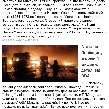
смерть сина Михайла. Тяжкі випробування, що випали на долю
цієї видатної актриси, не зламали її. "Я вся в театрі, коли в мене
немає вистави, я одразу никну, в’яну й сама собі стаю
непотрібною…", - говорила Наталія Ужвій. Протягом майже 20
років (1954-1973 рр.) вона очолювала Українське відділення
Театрального товариства. Створений актрисою Будинок
ветеранів сцени Спілки театральних діячів України в Пущі-
Водиці було названо ім’ям Наталії Ужвій. У творчому доробку
Наталі Ужвій - понад 200 ролей у театрі і 20 в кіно. Підготовлено
за матеріалами з відкритих джерел.
08.09.2024 —
6 —
39029
Атака на
Львівщину:
згоріли 4
машини,
деталі від
ОВА
У Львівському
районі у промисловій зоні впали уламки "Шахеда". Російські
війська атакували Львівську область трьома безпілотниками
"Шахед" у ніч проти 6 вересня. Їх усіх збили сили ППО, однак
уламки ворожих цілей наробили лиха. Про це повідомив голова
Львівської ОВА Максим Козицький. Пише ТСН. Про це
повідомляють Контракти.UA. Під час двох повітряних тривог, які