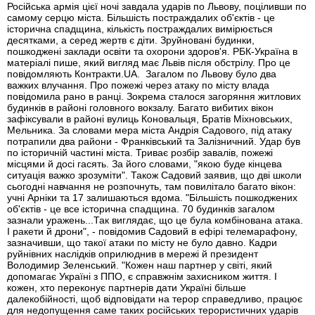
Російська армія цієї ночі завдала ударів по Львову, поціливши по
самому серцю міста. Більшість постраждалих об'єктів - це
історична спадщина, кількість постраждалих вимірюється
десятками, а серед жертв є діти. Зруйновані будинки,
пошкоджені заклади освіти та охорони здоров'я. РБК-Україна в
матеріалі пише, який вигляд має Львів після обстрілу. Про це
повідомляють Контракти.UA. Загалом по Львову було два
важких влучання. Про пожежі через атаку по місту влада
повідомила рано в ранці. Зокрема сталося загоряння житлових
будинків в районі головного вокзалу. Багато вибитих вікон
зафіксували в районі вулиць Коновальця, Братів Міхновських,
Мельника. За словами мера міста Андрія Садового, під атаку
потрапили два райони - Франківський та Залізничний. Удар був
по історичній частині міста. Триває розбір завалів, пожежі
місцями й досі гасять. За його словами, "якою буде кінцева
ситуація важко зрозуміти". Також Садовий заявив, що дві школи
сьогодні навчання не розпочнуть, там повилітало багато вікон:
учні Арніки та 17 залишаються вдома. "Більшість пошкоджених
об'єктів - це все історична спадщина. 70 будинків загалом
зазнали уражень...Так виглядає, що це була комбінована атака.
І ракети й дрони", - повідомив Садовий в ефірі телемарафону,
зазначивши, що такої атаки по місту не було давно. Кадри
руйнівних наслідків оприлюднив в мережі й президент
Володимир Зеленський. "Кожен наш партнер у світі, який
допомагає Україні з ППО, є справжнім захисником життя. І
кожен, хто переконує партнерів дати Україні більше
далекобійності, щоб відповідати на терор справедливо, працює
для недопущення саме таких російських терористичних ударів