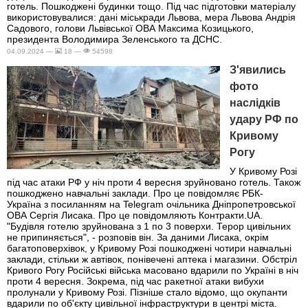
готель. Пошкоджені будинки тощо. Під час підготовки матеріалу
використовувалися: дані міськради Львова, мера Львова Андрія
Садового, голови Львівської ОВА Максима Козицького,
президента Володимира Зеленського та ДСНС.
04.09.2024 —
18 —
54598
З'явились
фото
наслідків
удару РФ по
Кривому
Рогу
У Кривому Розі
під час атаки РФ у ніч проти 4 вересня зруйновано готель. Також
пошкоджено навчальні заклади. Про це повідомляє РБК-
Україна з посиланням на Telegram очільника Дніпропетровської
ОВА Сергія Лисака. Про це повідомляють Контракти.UA.
"Будівля готелю зруйнована з 1 по 3 поверхи. Терор цивільних
не припиняється", - розповів він. За даними Лисака, окрім
багатоповерхівок, у Кривому Розі пошкоджені чотири навчальні
заклади, стільки ж автівок, понівечені аптека і магазини. Обстріл
Кривого Рогу Російські війська масовано вдарили по Україні в ніч
проти 4 вересня. Зокрема, під час ракетної атаки вибухи
пролунали у Кривому Розі. Пізніше стало відомо, що окупанти
вдарили по об'єкту цивільної інфраструктури в центрі міста.