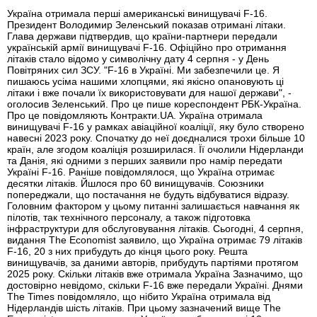
Україна отримала перші американські винищувачі F-16.
Президент Володимир Зеленський показав отримані літаки.
Глава держави підтвердив, що країни-партнери передали
українській армії винищувачі F-16. Офіційно про отримання
літаків стало відомо у символічну дату 4 серпня - у День
Повітряних сил ЗСУ. "F-16 в Україні. Ми забезпечили це. Я
пишаюсь усіма нашими хлопцями, які якісно опановують ці
літаки і вже почали їх використовувати для нашої держави", -
оголосив Зеленський. Про це пише кореспондент РБК-Україна.
Про це повідомляють Контракти.UA. Україна отримала
винищувачі F-16 у рамках авіаційної коаліції, яку було створено
навесні 2023 року. Спочатку до неї доєдналися трохи більше 10
країн, але згодом коаліція розширилася. Її очолили Нідерланди
та Данія, які одними з перших заявили про намір передати
Україні F-16. Раніше повідомлялося, що Україна отримає
десятки літаків. Йшлося про 60 винищувачів. Союзники
попереджали, що постачання не будуть відбуватися відразу.
Головним фактором у цьому питанні залишається навчання як
пілотів, так технічного персоналу, а також підготовка
інфраструктури для обслуговування літаків. Сьогодні, 4 серпня,
видання The Economist заявило, що Україна отримає 79 літаків
F-16, 20 з них прибудуть до кінця цього року. Решта
винищувачів, за даними авторів, прибудуть партіями протягом
2025 року. Скільки літаків вже отримала Україна Зазначимо, що
достовірно невідомо, скільки F-16 вже передали Україні. Днями
The Times повідомляло, що нібито Україна отримала від
Нідерландів шість літаків. При цьому зазначений вище The