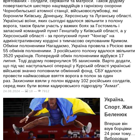
врятованих - солдати, сержанти та матроси. Також додому
повертаються шестеро нацгвардійців з гарнізону охорони
Чорнобильської атомної станції, військовослужбовці, які
боронили Київську, Донецьку, Херсонську та Луганську області.
Українські воїни, яких сьогодні вдалося звільнити з полону
ворога, також брали участь у важких боях за Гостомель і
запасний командний пункт Генштабу у Київській області, а у
Херсонській області - за пропускний пункт "Чонгар" на
адміністративному кордоні з тимчасово окупованим Кримом.
Обміни полоненими Нагадаємо, Україна провела з Росією вже
55 обмінів полоненими. З російського полону вдалося звільнити
3520 українців. Попередній обмін полоненими відбувся 17
липня. Тоді додому повернулися 95 захисників. Варто додати,
що під час наступальної операції у Курській області українські
військові значно поповнили обмінний фонд. СБУ вдалося
провести наймасовіше взяття ворога в полон за один
раз. Захисники взяли у полон відразу 102 російських солдатів,
серед яких були вояки кадировського підрозділу "Ахмат".
24.08.2024 —
18 —
7912
Україна.
Спорт. Жан
Беленюк
Вперше він
взув борцівки
24 роки тому…
Виборовши