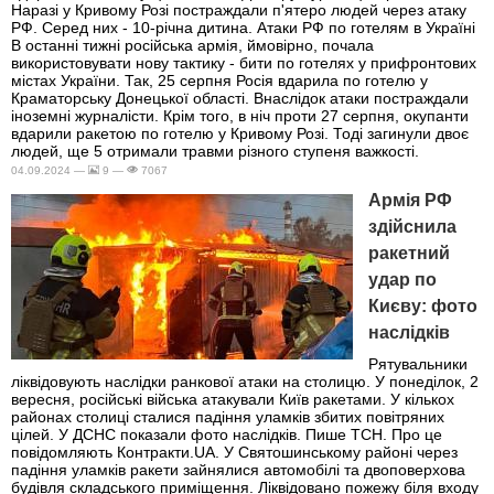
Наразі у Кривому Розі постраждали п'ятеро людей через атаку
РФ. Серед них - 10-річна дитина. Атаки РФ по готелям в Україні
В останні тижні російська армія, ймовірно, почала
використовувати нову тактику - бити по готелях у прифронтових
містах України. Так, 25 серпня Росія вдарила по готелю у
Краматорську Донецької області. Внаслідок атаки постраждали
іноземні журналісти. Крім того, в ніч проти 27 серпня, окупанти
вдарили ракетою по готелю у Кривому Розі. Тоді загинули двоє
людей, ще 5 отримали травми різного ступеня важкості.
04.09.2024 —
9 —
7067
Армія РФ
здійснила
ракетний
удар по
Києву: фото
наслідків
Рятувальники
ліквідовують наслідки ранкової атаки на столицю. У понеділок, 2
вересня, російські війська атакували Київ ракетами. У кількох
районах столиці сталися падіння уламків збитих повітряних
цілей. У ДСНС показали фото наслідків. Пише ТСН. Про це
повідомляють Контракти.UA. У Святошинському районі через
падіння уламків ракети зайнялися автомобілі та двоповерхова
будівля складського приміщення. Ліквідовано пожежу біля входу