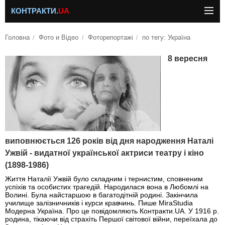
КОНТРАКТИ.
UA
Головна
Фото и Відео
Фоторепортажі
по тегу: Україна
8 вересня
виповнюється 126 років від дня народження Наталі
Ужвій - видатної української актриси театру і кіно
(1898-1986)
Життя Наталії Ужвій було складним і тернистим, сповненим
успіхів та особистих трагедій. Народилася вона в Любомлі на
Волині. Була найстаршою в багатодітній родині. Закінчила
училище залізничників і курси кравчинь. Пише MiraStudia
Модерна Україна. Про це повідомляють Контракти.UA. У 1916 р.
родина, тікаючи від страхіть Першої світової війни, переїхала до