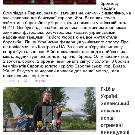
бронзову
медаль
Олімпіади в Парижі, зняв їх і залишив на килимі - символічно, на
знак завершення блискучої карʼєри. Жан Беленюк почав
займатися боротьбою у 9 років, коли навчався у київській школі
№271. Він був надзвичайно активним і спортивним хлопчиком,
займався футболом, баскетболом, карате, українськими
народними танцями. Та його любовʼю на все життя стала
боротьба. Пише Українська федерація учнівського спорту. Про
це повідомляють Контракти.UA. За свою карʼєру він виграв у
спорті буквально все. В його «колекції» нагород з найбільших
міжнародних турнірів: золото, срібло і бронза Олімпійських ігор;
2 золота, срібло, 2 бронзи чемпіонатів світу; 3 золота і 3 бронзи
чемпіонатів Європи; золото і срібло Європейських ігор. Браво,
Жане! Дякуємо за чудовий приклад для нашої молоді, для
наших юних спортсменів!
12.08.2024 —
7 —
4682
F-16 в
Україні.
Зеленський
показав
перші
отримані
винищувачі