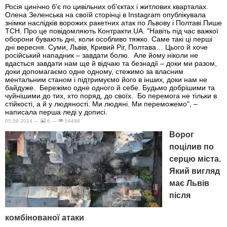
Росія цинічно б'є по цивільних об'єктах і житлових кварталах.
Олена Зеленська на своїй сторінці в Instagram опублікувала
знімки наслідків ворожих ракетних атак по Львову і Полтаві.Пише
ТСН. Про це повідомляють Контракти.UA. "Навіть під час важкої
оборони бувають дні, коли особливо тяжко. Саме такі ці перші
дні вересня. Суми, Львів, Кривий Ріг, Полтава… Цього й хоче
російський нападник – завдати болю. Але йому ніколи не
вдасться завдати нам ще й відчаю та безнадії – доки ми разом,
доки допомагаємо одне одному, стежимо за власним
ментальним станом і підтримуємо його в інших, доки нам не
байдуже. Бережімо одне одного й себе. Будьмо добрішими та
чуйнішими до тих, хто поряд, до своїх. Бо перемога не тільки в
стійкості, а й у людяності. Ми людяні. Ми переможемо", –
написала перша леді у дописі.
05.09.2024 —
6 —
54488
Ворог
поцілив по
серцю міста.
Який вигляд
має Львів
після
комбінованої атаки