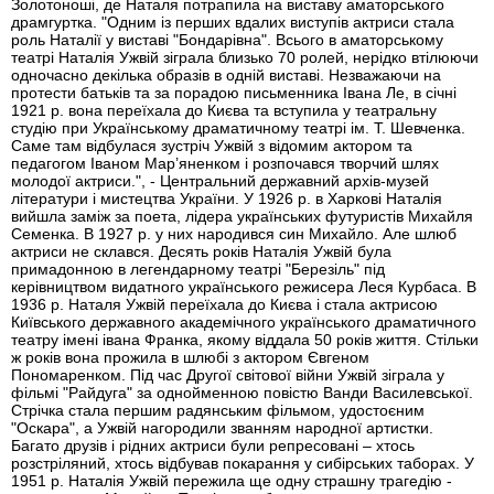
Золотоноші, де Наталя потрапила на виставу аматорського
драмгуртка. "Одним із перших вдалих виступів актриси стала
роль Наталії у виставі "Бондарівна". Всього в аматорському
театрі Наталія Ужвій зіграла близько 70 ролей, нерідко втілюючи
одночасно декілька образів в одній виставі. Незважаючи на
протести батьків та за порадою письменника Івана Ле, в січні
1921 р. вона переїхала до Києва та вступила у театральну
студію при Українському драматичному театрі ім. Т. Шевченка.
Саме там відбулася зустріч Ужвій з відомим актором та
педагогом Іваном Мар’яненком і розпочався творчий шлях
молодої актриси.", - Центральний державний архів-музей
літератури і мистецтва України. У 1926 р. в Харкові Наталія
вийшла заміж за поета, лідера українських футуристів Михайля
Семенка. В 1927 р. у них народився син Михайло. Але шлюб
актриси не склався. Десять років Наталія Ужвій була
примадонною в легендарному театрі "Березіль" під
керівництвом видатного українського режисера Леся Курбаса. В
1936 р. Наталя Ужвій переїхала до Києва і стала актрисою
Київського державного академічного українського драматичного
театру імені івана Франка, якому віддала 50 років життя. Стільки
ж років вона прожила в шлюбі з актором Євгеном
Пономаренком. Під час Другої світової війни Ужвій зіграла у
фільмі "Райдуга" за однойменною повістю Ванди Василевської.
Стрічка стала першим радянським фільмом, удостоєним
"Оскара", а Ужвій нагородили званням народної артистки.
Багато друзів і рідних актриси були репресовані – хтось
розстріляний, хтось відбував покарання у сибірських таборах. У
1951 р. Наталія Ужвій пережила ще одну страшну трагедію -