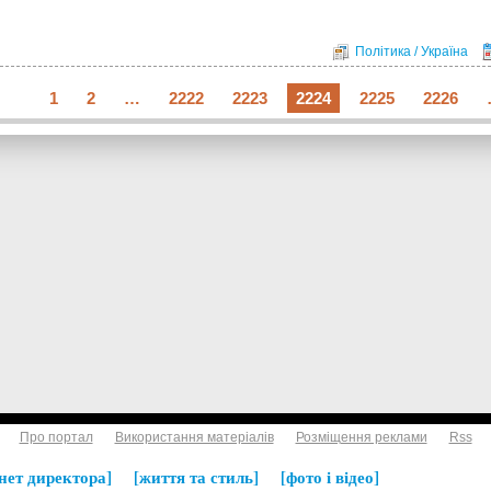
Політика / Україна
1
2
…
2222
2223
2224
2225
2226
Про портал
Використання матеріалів
Розміщення реклами
Rss
нет директора
життя та стиль
фото і відео