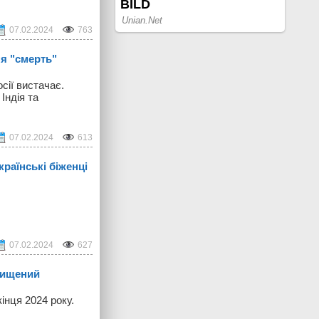
07.02.2024
763
ня "смерть"
сії вистачає.
Індія та
07.02.2024
613
раїнські біженці
07.02.2024
627
знищений
інця 2024 року.