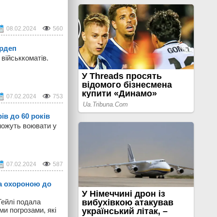
08.02.2024
560
ардеп
військкоматів.
07.02.2024
753
рів до 60 років
 можуть воювати у
07.02.2024
587
за охороною до
Гейлі подала
ми погрозами, які