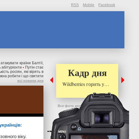
RSS
Mobile
Facebook
 атакувати країни Балтії,
 абітурієнти
•
Путін стає
Кадр дня
ькість росіян, які вірять в
ожна робити і що святити
всі новини дня
Wildberries горить у…
Все фото дня
українців:
зовного віку.