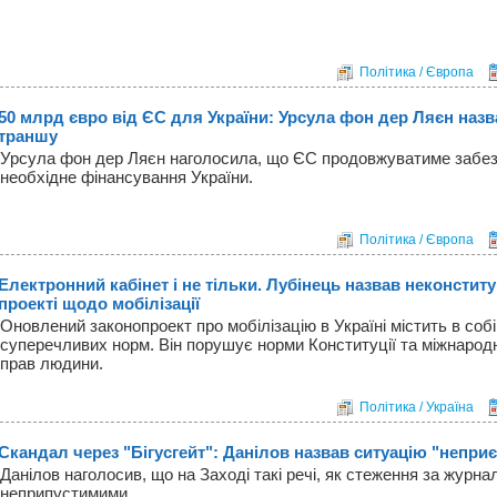
Політика / Європа
50 млрд євро від ЄС для України: Урсула фон дер Ляєн наз
траншу
Урсула фон дер Ляєн наголосила, що ЄС продовжуватиме забе
необхідне фінансування України.
Політика / Європа
Електронний кабінет і не тільки. Лубінець назвав неконститу
проекті щодо мобілізації
Оновлений законопроект про мобілізацію в Україні містить в собі
суперечливих норм. Він порушує норми Конституції та міжнародні
прав людини.
Політика / Україна
Скандал через "Бігусгейт": Данілов назвав ситуацію "непр
Данілов наголосив, що на Заході такі речі, як стеження за журнал
неприпустимими.