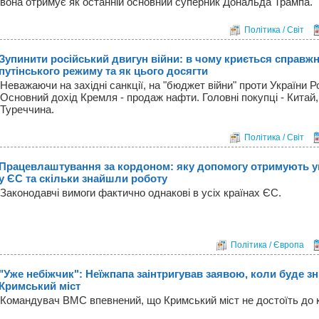
вона отримує як останній основний суперник Дональда Трампа.
Політика / Світ
Зупинити російський двигун війни: в чому криється справж
путінського режиму та як цього досягти
Неважаючи на західні санкції, на "бюджет війни" проти України Ро
Основний дохід Кремля - продаж нафти. Головні покупці - Китай, 
Туреччина.
Політика / Світ
Працевлаштування за кордоном: яку допомогу отримують ук
у ЄС та скільки знайшли роботу
Законодавчі вимоги фактично однакові в усіх країнах ЄС.
Політика / Європа
"Уже небіжчик": Неїжпапа заінтригував заявою, коли буде 
Кримський міст
Командувач ВМС впевнений, що Кримський міст не достоїть до к