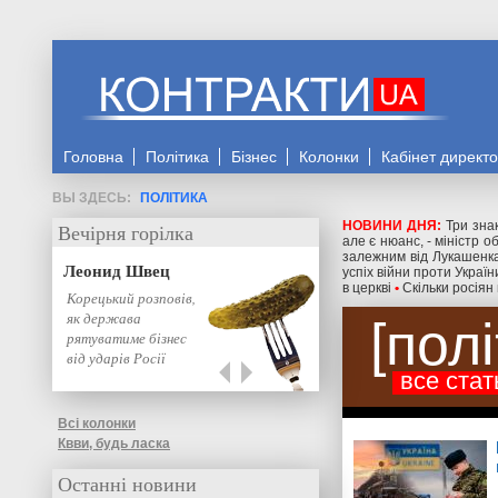
Головна
Політика
Бізнес
Колонки
Кабінет директ
ПОЛІТИКА
НОВИНИ ДНЯ:
Три знак
Вечірня горілка
але є нюанс, - міністр 
залежним від Лукашенка
Леонид Швец
успіх війни проти Україн
в церкві
•
Скільки росіян
Корецький розповів,
як держава
пол
рятуватиме бізнес
від ударів Росії
все стат
Всі колонки
Квви, будь ласка
Останні новини