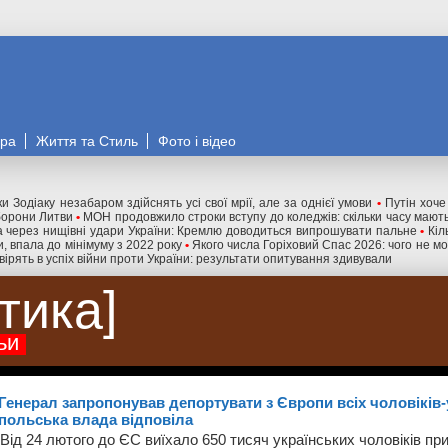
ора
Життя та Стиль
Фото і відео
и Зодіаку незабаром здійснять усі свої мрії, але за однієї умови
•
Путін хоче
оборони Литви
•
МОН продовжило строки вступу до коледжів: скільки часу мають
 через нищівні удари України: Кремлю доводиться випрошувати пальне
•
Кіл
и, впала до мінімуму з 2022 року
•
Якого числа Горіховий Спас 2026: чого не м
 вірять в успіх війни проти України: результати опитування здивували
ітика
ьи
Генерал запропонував депортувати з Європи всіх чоловіків-
польська влада відповіла
Від 24 лютого до ЄС виїхало 650 тисяч українських чоловіків при