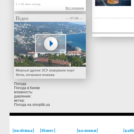
Всі новини
Відео
— 07.08 —
Морські дрони ЗСУ атакували порт
Ялти, почалася пожежа
Погода
Погода в
Киеве
влажность:
давление:
ветер:
Погода на
sinoptik.ua
політика
бізнес
колонки
кабі