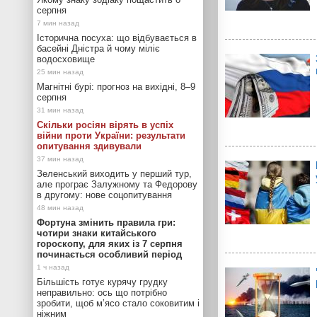
серпня
Історична посуха: що відбувається в
басейні Дністра й чому міліє
водосховище
Магнітні бурі: прогноз на вихідні, 8–9
серпня
Скільки росіян вірять в успіх
війни проти України: результати
опитування здивували
Зеленський виходить у перший тур,
але програє Залужному та Федорову
в другому: нове соцопитування
Фортуна змінить правила гри:
чотири знаки китайського
гороскопу, для яких із 7 серпня
починається особливий період
Більшість готує курячу грудку
неправильно: ось що потрібно
зробити, щоб м’ясо стало соковитим і
ніжним