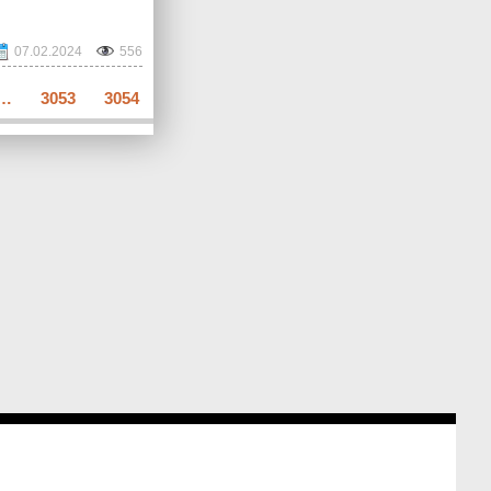
07.02.2024
556
…
3053
3054