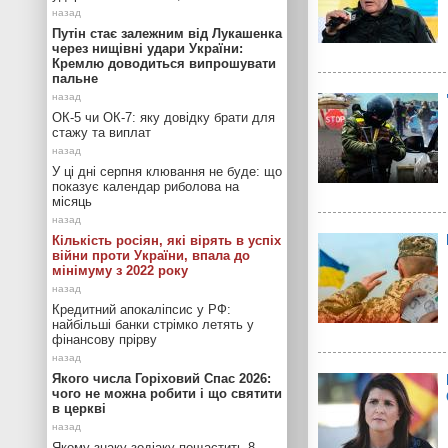
Путін стає залежним від Лукашенка
через нищівні удари України:
Кремлю доводиться випрошувати
пальне
ОК-5 чи ОК-7: яку довідку брати для
стажу та виплат
У ці дні серпня клювання не буде: що
показує календар риболова на
місяць
Кількість росіян, які вірять в успіх
війни проти України, впала до
мінімуму з 2022 року
Кредитний апокаліпсис у РФ:
найбільші банки стрімко летять у
фінансову прірву
Якого числа Горіховий Спас 2026:
чого не можна робити і що святити
в церкві
Якому знаку зодіаку пощастить 8