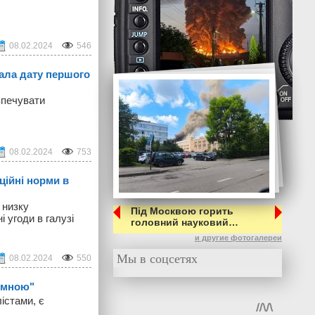
08.02.2024
546
вала дату першого
зпечувати
08.02.2024
753
ційні норми в
 низку
Під Москвою горить
 угоди в галузі
головний науковий…
и другие фотогалереи
Мы в соцсетях
08.02.2024
550
иємною"
істами, є