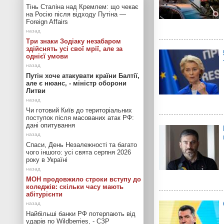
Тінь Сталіна над Кремлем: що чекає
на Росію після відходу Путіна —
Foreign Affairs
Три знаки Зодіаку незабаром
здійснять усі свої мрії, але за
однієї умови
Путін хоче атакувати країни Балтії,
але є нюанс, - міністр оборони
Литви
Чи готовий Київ до територіальних
поступок після масованих атак РФ:
дані опитування
Спаси, День Незалежності та багато
чого іншого: усі свята серпня 2026
року в Україні
МОН продовжило строки вступу до
коледжів: скільки часу мають
абітурієнти
Найбільші банки РФ потерпають від
ударів по Wildberries, - СЗР