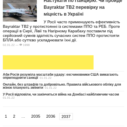
Настукати по Панцирю. Чи пройде
Bayraktar TB2 перевірку на
міцність в Україні
У Росії часто применшують ефективність
Bayraktar TB2 у протистоянні із системами ППО та РЕБ. Проте
операції в Сирії, Лівії та Нагірному Карабаху поставили під
серйозний сумнів здатність сучасних систем ППО протистояти
БПЛА або суттєво ускладнювати їхні дії.
02.01.22 —
1998
Аби Росія розуміла масштаби удару: ексчиновники США вимагають
оприлюднити санкції
01.01.22
Онлайн, без штрафів та добровільно. Правила військового обліку для
жінок планують змінити
01.01.22
У Росії відповіли, чи закінчиться війна на Донбасі найближчим часом
01.01.22
1
2
…
2035
2036
2037