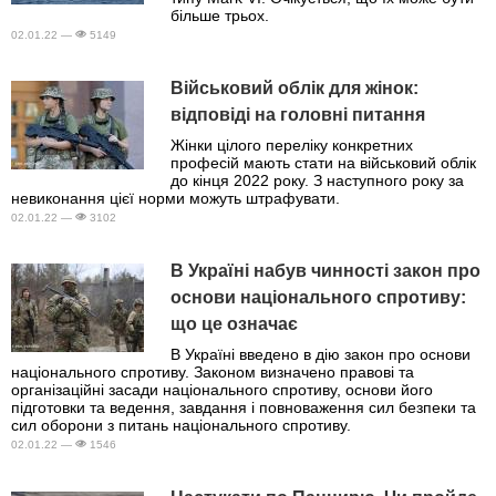
більше трьох.
02.01.22 —
5149
Військовий облік для жінок:
відповіді на головні питання
Жінки цілого переліку конкретних
професій мають стати на військовий облік
до кінця 2022 року. З наступного року за
невиконання цієї норми можуть штрафувати.
02.01.22 —
3102
В Україні набув чинності закон про
основи національного спротиву:
що це означає
В Україні введено в дію закон про основи
національного спротиву. Законом визначено правові та
організаційні засади національного спротиву, основи його
підготовки та ведення, завдання і повноваження сил безпеки та
сил оборони з питань національного спротиву.
02.01.22 —
1546