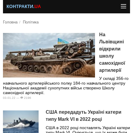
КОНТРАКТИ.
UA
Головна
Політика
На
Львівщині
відкрили
школу
самохідної
артилерії
У складі 356-го
навчального артилерійського полку 184-го навчального центру
Національної академії сухопутних військ створено Школу
самохідної артилерії.
03.01.22 —
2196
США передадуть Україні катери
типу Mark VI в 2022 році
США в 2022 році поставлять Україні катери
типу Mark VI. Очікується, що їх може бути